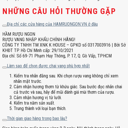
NHỮNG CÂU HỎI THƯỜNG GẶP
Địa chỉ các cửa hàng của HAMRUONGON.VN ở đâu
HẦM RƯỢU NGON
RƯỢU VANG NHẬP KHẨU CHÍNH HÃNG!
CÔNG TY TNHH TM XNK K HOUSE – GPKD số 0317003916 | Bởi Sở
KHĐT TP. Hồ Chí Minh cấp: 29/10/2021
Địa chỉ: Số 69-71 Phạm Huy Thông, P. 17, Q. Gò Vấp, TPHCM
Làm sao để chọn được chai vang phù hợp nhất
Kiểm tra nhãn đằng sau. Khi chọn rượu vang không chỉ xem
nhãn mặt trước.
Cảm nhận hương thơm từ khứu giác. Sau bước đọc nhãn chai
cả trước và sau, hãy để mũi đánh giá mùi thơm của rượu.
Cảm nhận hương vị từ lưỡi.
Kiểm tra năm sản xuất.
Trung thành với loại bạn thích.
Thời gian giao hàng trong bao lâu?