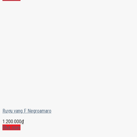
Rượu vang F Negroamaro
1.200.000
₫
Mua ngay