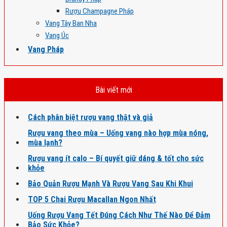
Rượu Champagne Pháp
Vang Tây Ban Nha
Vang Úc
Vang Pháp
Bài viết mới
Cách phân biệt rượu vang thật và giả
Rượu vang theo mùa – Uống vang nào hợp mùa nóng,
mùa lạnh?
Rượu vang ít calo – Bí quyết giữ dáng & tốt cho sức
khỏe
Bảo Quản Rượu Mạnh Và Rượu Vang Sau Khi Khui
TOP 5 Chai Rượu Macallan Ngon Nhất
Uống Rượu Vang Tết Đúng Cách Như Thế Nào Để Đảm
Bảo Sức Khỏe?