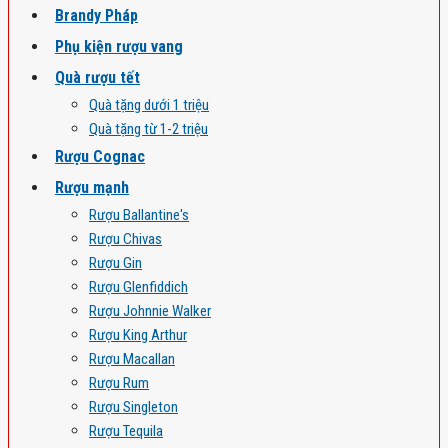
Brandy Pháp
Phụ kiện rượu vang
Quà rượu tết
Quà tặng dưới 1 triệu
Quà tặng từ 1-2 triệu
Rượu Cognac
Rượu mạnh
Rượu Ballantine's
Rượu Chivas
Rượu Gin
Rượu Glenfiddich
Rượu Johnnie Walker
Rượu King Arthur
Rượu Macallan
Rượu Rum
Rượu Singleton
Rượu Tequila