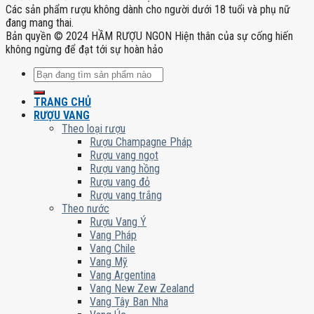
Các sản phẩm rượu không dành cho người dưới 18 tuổi và phụ nữ
đang mang thai.
Bản quyền © 2024 HẦM RƯỢU NGON Hiện thân của sự cống hiến
không ngừng để đạt tới sự hoàn hảo
Tìm
kiếm:
TRANG CHỦ
RƯỢU VANG
Theo loại rượu
Rượu Champagne Pháp
Rượu vang ngọt
Rượu vang hồng
Rượu vang đỏ
Rượu vang trắng
Theo nước
Rượu Vang Ý
Vang Pháp
Vang Chile
Vang Mỹ
Vang Argentina
Vang New Zew Zealand
Vang Tây Ban Nha