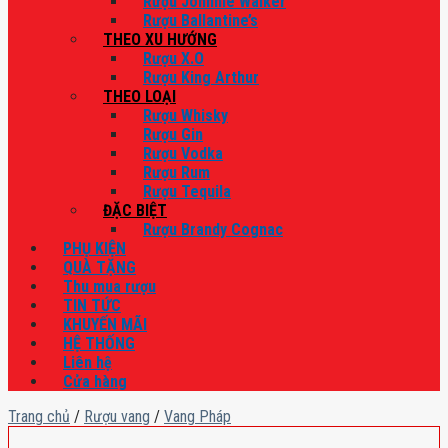
Rượu Johnnie Walker
Rượu Ballantine’s
THEO XU HƯỚNG
Rượu X.O
Rượu King Arthur
THEO LOẠI
Rượu Whisky
Rượu Gin
Rượu Vodka
Rượu Rum
Rượu Tequila
ĐẶC BIỆT
Rượu Brandy Cognac
PHỤ KIỆN
QUÀ TẶNG
Thu mua rượu
TIN TỨC
KHUYẾN MÃI
HỆ THỐNG
Liên hệ
Cửa hàng
Trang chủ
/
Rượu vang
/
Vang Pháp