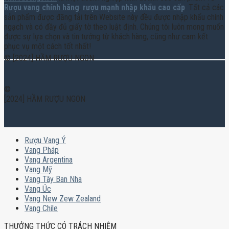
Rượu vang chính hãng
,
rượu mạnh nhập khẩu cao cấp
. Tất cả các
sản phẩm được đăng tải trên Website này đều được nhập khẩu chính
ngạch và có đầy đủ giấy tờ theo luật định. Chúng tôi luôn mong muốn
được sự lựa chọn và tin tưởng từ khách hàng, cũng như cam kết
phục vụ một cách tốt nhất!
© [2024] HẦM RƯỢU NGON
©
[2024] HẦM RƯỢU NGON
Rượu Vang Ý
Vang Pháp
Vang Argentina
Vang Mỹ
Vang Tây Ban Nha
Vang Úc
Vang New Zew Zealand
Vang Chile
THƯỞNG THỨC CÓ TRÁCH NHIỆM