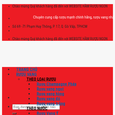
Skip
Chào mừng Quý khách hàng đã đến với WEBSITE HẦM RƯỢU NGON
to
content
Chuyên cung cấp rượu mạnh chính hãng, rượu vang nhập khẩu ca
Số 69 -71 Phạm Huy Thông, P. 17, Q. Gò Vấp, TPHCM
Chào mừng Quý khách hàng đã đến với WEBSITE HẦM RƯỢU NGON
TRANG CHỦ
RƯỢU VANG
THEO LOẠI RƯỢU
Rượu Champagne Pháp
Rượu vang ngọt
Rượu vang hồng
Rượu vang đỏ
Rượu vang trắng
Tìm
THEO NƯỚC
kiếm:
Rượu Vang Ý