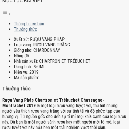
MỤC LỤC BÀI VIẾT
Thông tin cơ bản
Thưởng thức
Xuất xứ:
RƯỢU VANG PHÁP
Loại vang:
RƯỢU VANG TRẮNG
Giống nho:
CHARDONNAY
Nồng độ:
Nhà sản xuất:
CHARTRON ET TRÉBUCHET
Dung tích:
750ML
Niên vụ:
2019
Mã sản phẩm:
Thưởng thức
Rượu Vang Pháp Chartron et Trébuchet Chassagne-
Montrachet 2019
là một loại rượu vang tuyệt vời, thu hút những
người yêu thích rượu vang trắng với sự tinh tế và độ phức tạp của
hương vị. Từ nguồn gốc cho đến sự tỉ mỉ mọi khía cạnh của loại rượu
này. Dù bạn là một người sành rượu hay một người mới tò mò, loại
rượu tuyệt vời này hứa hẹn một trải nghiệm vượt thời gian.