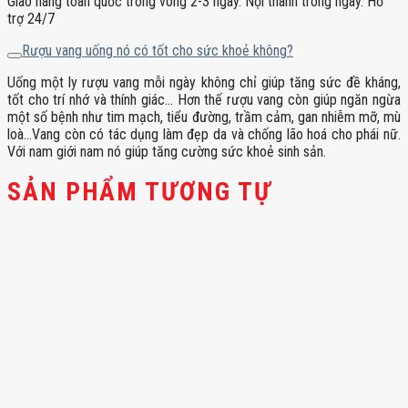
Giao hàng toàn quốc trong vòng 2-3 ngày. Nội thành trong ngày. Hỗ
trợ 24/7
Rượu vang uống nó có tốt cho sức khoẻ không?
Uống một ly rượu vang mỗi ngày không chỉ giúp tăng sức đề kháng,
tốt cho trí nhớ và thính giác… Hơn thế rượu vang còn giúp ngăn ngừa
một số bệnh như tim mạch, tiểu đường, trầm cảm, gan nhiễm mỡ, mù
loà…Vang còn có tác dụng làm đẹp da và chống lão hoá cho phái nữ.
Với nam giới nam nó giúp tăng cường sức khoẻ sinh sản.
SẢN PHẨM TƯƠNG TỰ