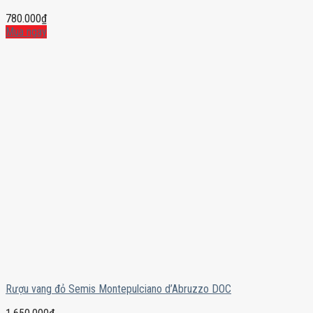
780.000
₫
Mua ngay
Rượu vang đỏ Semis Montepulciano d’Abruzzo DOC