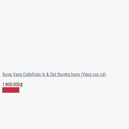
Rượu Vang Collefrisio In & Out thượng hạng (Vang con cá)
1.800.000
₫
Mua ngay