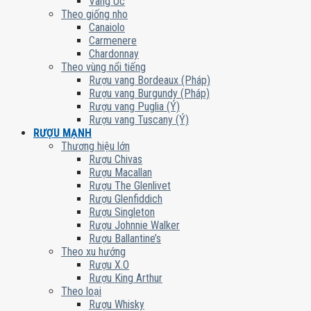
Vang Úc
Theo giống nho
Canaiolo
Carmenere
Chardonnay
Theo vùng nổi tiếng
Rượu vang Bordeaux (Pháp)
Rượu vang Burgundy (Pháp)
Rượu vang Puglia (Ý)
Rượu vang Tuscany (Ý)
RƯỢU MẠNH
Thương hiệu lớn
Rượu Chivas
Rượu Macallan
Rượu The Glenlivet
Rượu Glenfiddich
Rượu Singleton
Rượu Johnnie Walker
Rượu Ballantine’s
Theo xu hướng
Rượu X.O
Rượu King Arthur
Theo loại
Rượu Whisky