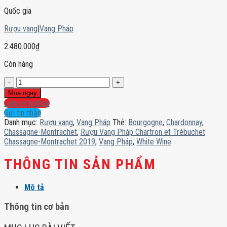
Quốc gia
Rượu vang
|
Vang Pháp
2.480.000
₫
Còn hàng
Rượu
Vang
Mua ngay
Pháp
Liên hệ hotline
Chartron
Gửi tin nhắn
et
Danh mục:
Rượu vang
,
Vang Pháp
Thẻ:
Bourgogne
,
Chardonnay
,
Trébuchet
Chassagne-Montrachet
,
Rượu Vang Pháp Chartron et Trébuchet
Chassagne-
Chassagne-Montrachet 2019
,
Vang Pháp
,
White Wine
Montrachet
2019
THÔNG TIN SẢN PHẨM
số
lượng
Mô tả
Thông tin cơ bản