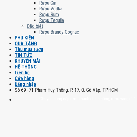
Rượu Gin
Rượu Vodka
Rượu Rum
Rượu Tequila
Đặc biệt
Rượu Brandy Cognac
PHỤ KIỆN
QUÀ TẶNG
Thu mua rượu
TIN TỨC
KHUYẾN MÃI
HỆ THỐNG
Liên hệ
Cửa hàng
Đăng nhập
Số 69 -71 Phạm Huy Thông, P. 17, Q. Gò Vấp, TPHCM
Chuyên cung cấp rượu mạnh chính hãng, rượu vang nhập khẩu ca