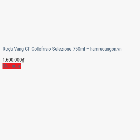
Rượu Vang CF Collefrisio Selezione 750ml – hamruoungon.vn
1.600.000
₫
Mua ngay