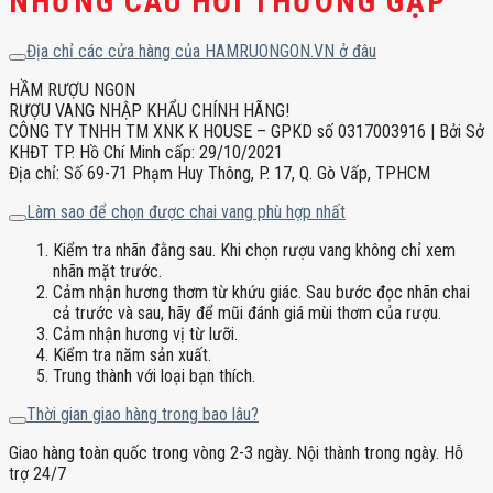
NHỮNG CÂU HỎI THƯỜNG GẶP
Địa chỉ các cửa hàng của HAMRUONGON.VN ở đâu
HẦM RƯỢU NGON
RƯỢU VANG NHẬP KHẨU CHÍNH HÃNG!
CÔNG TY TNHH TM XNK K HOUSE – GPKD số 0317003916 | Bởi Sở
KHĐT TP. Hồ Chí Minh cấp: 29/10/2021
Địa chỉ: Số 69-71 Phạm Huy Thông, P. 17, Q. Gò Vấp, TPHCM
Làm sao để chọn được chai vang phù hợp nhất
Kiểm tra nhãn đằng sau. Khi chọn rượu vang không chỉ xem
nhãn mặt trước.
Cảm nhận hương thơm từ khứu giác. Sau bước đọc nhãn chai
cả trước và sau, hãy để mũi đánh giá mùi thơm của rượu.
Cảm nhận hương vị từ lưỡi.
Kiểm tra năm sản xuất.
Trung thành với loại bạn thích.
Thời gian giao hàng trong bao lâu?
Giao hàng toàn quốc trong vòng 2-3 ngày. Nội thành trong ngày. Hỗ
trợ 24/7