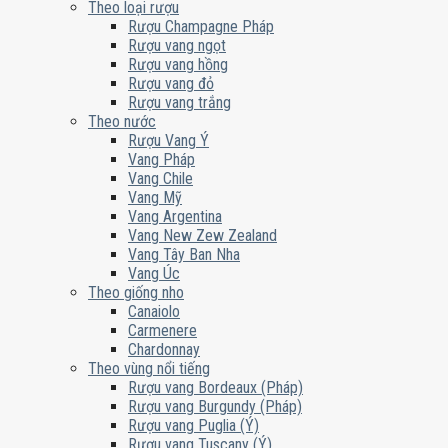
Theo loại rượu
Rượu Champagne Pháp
Rượu vang ngọt
Rượu vang hồng
Rượu vang đỏ
Rượu vang trắng
Theo nước
Rượu Vang Ý
Vang Pháp
Vang Chile
Vang Mỹ
Vang Argentina
Vang New Zew Zealand
Vang Tây Ban Nha
Vang Úc
Theo giống nho
Canaiolo
Carmenere
Chardonnay
Theo vùng nổi tiếng
Rượu vang Bordeaux (Pháp)
Rượu vang Burgundy (Pháp)
Rượu vang Puglia (Ý)
Rượu vang Tuscany (Ý)