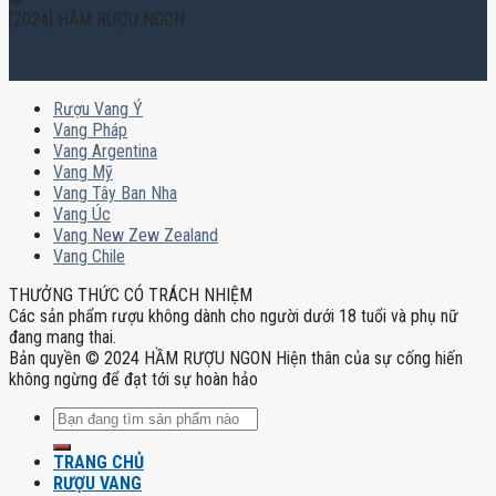
[2024] HẦM RƯỢU NGON
Rượu Vang Ý
Vang Pháp
Vang Argentina
Vang Mỹ
Vang Tây Ban Nha
Vang Úc
Vang New Zew Zealand
Vang Chile
THƯỞNG THỨC CÓ TRÁCH NHIỆM
Các sản phẩm rượu không dành cho người dưới 18 tuổi và phụ nữ
đang mang thai.
Bản quyền © 2024 HẦM RƯỢU NGON Hiện thân của sự cống hiến
không ngừng để đạt tới sự hoàn hảo
Tìm
kiếm:
TRANG CHỦ
RƯỢU VANG