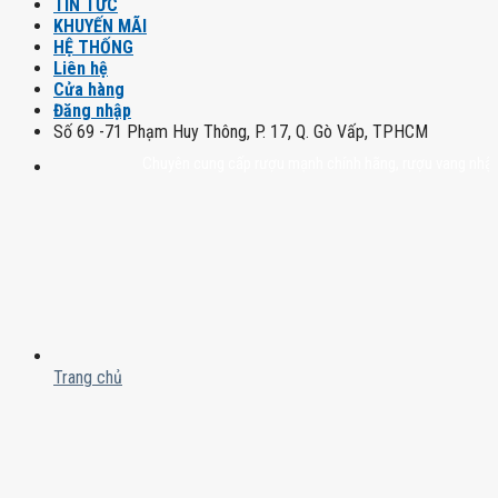
TIN TỨC
KHUYẾN MÃI
HỆ THỐNG
Liên hệ
Cửa hàng
Đăng nhập
Số 69 -71 Phạm Huy Thông, P. 17, Q. Gò Vấp, TPHCM
Chuyên cung cấp rượu mạnh chính hãng, rượu vang nhập khẩu cao
Trang chủ