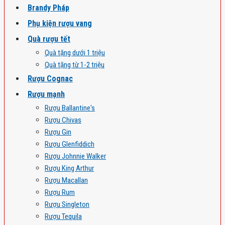
Brandy Pháp
Phụ kiện rượu vang
Quà rượu tết
Quà tặng dưới 1 triệu
Quà tặng từ 1-2 triệu
Rượu Cognac
Rượu mạnh
Rượu Ballantine's
Rượu Chivas
Rượu Gin
Rượu Glenfiddich
Rượu Johnnie Walker
Rượu King Arthur
Rượu Macallan
Rượu Rum
Rượu Singleton
Rượu Tequila