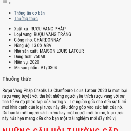
Thông tin cơ bản
Thưởng thức
Xuất xứ:
RƯỢU VANG PHÁP
Loại vang:
RƯỢU VANG TRẮNG
Giống nho:
CHARDONNAY
Nồng độ:
13.0% ABV
Nhà sản xuất:
MAISON LOUIS LATOUR
Dung tích:
750ML
Niên vụ:
2020
Mã sản phẩm:
VT/0304
Thưởng thức
Rượu Vang Pháp Chablis La Chanfleure Louis Latour 2020 là một loại
rượu vang tuyệt vời, thu hút những người yêu thích rượu vang với sự
tinh tế và độ phức tạp của hương vị. Từ nguồn gốc cho đến sự tỉ mỉ
mọi khía cạnh của loại rượu này đều đóng góp vào sức hút của nó.
Dù bạn là một người sành rượu hay một người mới tò mò, loại rượu
này hứa hẹn mang đến cho bạn một trải nghiệm mới đầy thú vị.