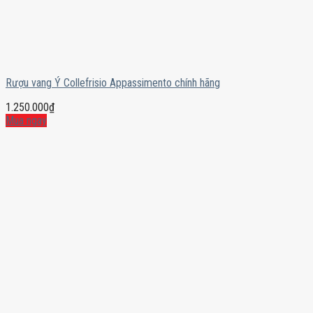
Rượu vang Ý Collefrisio Appassimento chính hãng
1.250.000
₫
Mua ngay