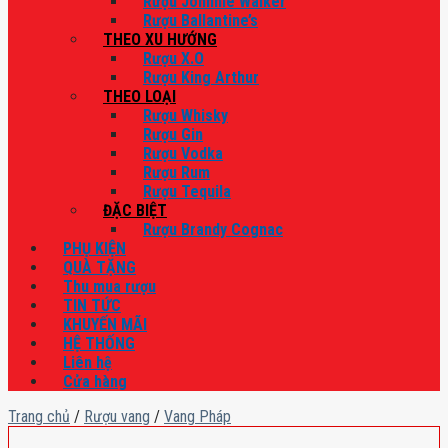
Rượu Johnnie Walker
Rượu Ballantine’s
THEO XU HƯỚNG
Rượu X.O
Rượu King Arthur
THEO LOẠI
Rượu Whisky
Rượu Gin
Rượu Vodka
Rượu Rum
Rượu Tequila
ĐẶC BIỆT
Rượu Brandy Cognac
PHỤ KIỆN
QUÀ TẶNG
Thu mua rượu
TIN TỨC
KHUYẾN MÃI
HỆ THỐNG
Liên hệ
Cửa hàng
Trang chủ
/
Rượu vang
/
Vang Pháp