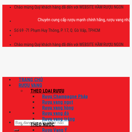
Skip
Chào mừng Quý khách hàng đã đến với WEBSITE HẦM RƯỢU NGON
to
content
Chuyên cung cấp rượu mạnh chính hãng, rượu vang nhập khẩu cao
Số 69 -71 Phạm Huy Thông, P. 17, Q. Gò Vấp, TPHCM
Chào mừng Quý khách hàng đã đến với WEBSITE HẦM RƯỢU NGON
TRANG CHỦ
RƯỢU VANG
THEO LOẠI RƯỢU
Rượu Champagne Pháp
Rượu vang ngọt
Rượu vang hồng
Rượu vang đỏ
Rượu vang trắng
Tìm
THEO NƯỚC
kiếm:
Rượu Vang Ý