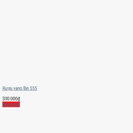
Rượu vang Bin 555
330.000
₫
Mua ngay