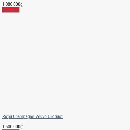
1.080.000
₫
Mua ngay
Rượu Champagne Veuve Clicquot
1.600.000
₫