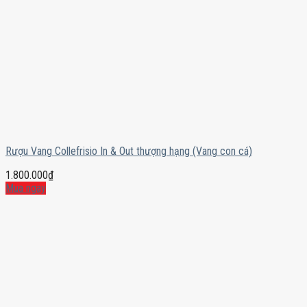
Rượu Vang Collefrisio In & Out thượng hạng (Vang con cá)
1.800.000
₫
Mua ngay