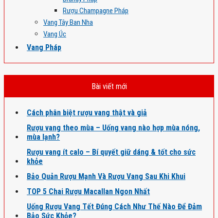
Rượu Champagne Pháp
Vang Tây Ban Nha
Vang Úc
Vang Pháp
Bài viết mới
Cách phân biệt rượu vang thật và giả
Rượu vang theo mùa – Uống vang nào hợp mùa nóng,
mùa lạnh?
Rượu vang ít calo – Bí quyết giữ dáng & tốt cho sức
khỏe
Bảo Quản Rượu Mạnh Và Rượu Vang Sau Khi Khui
TOP 5 Chai Rượu Macallan Ngon Nhất
Uống Rượu Vang Tết Đúng Cách Như Thế Nào Để Đảm
Bảo Sức Khỏe?