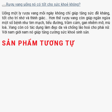
Rượu vang uống nó có tốt cho sức khoẻ không?
Uống một ly rượu vang mỗi ngày không chỉ giúp tăng sức đề kháng,
tốt cho trí nhớ và thính giác… Hơn thế rượu vang còn giúp ngăn ngừa
một số bệnh như tim mạch, tiểu đường, trầm cảm, gan nhiễm mỡ, mù
loà…Vang còn có tác dụng làm đẹp da và chống lão hoá cho phái nữ.
Với nam giới nam nó giúp tăng cường sức khoẻ sinh sản.
SẢN PHẨM TƯƠNG TỰ