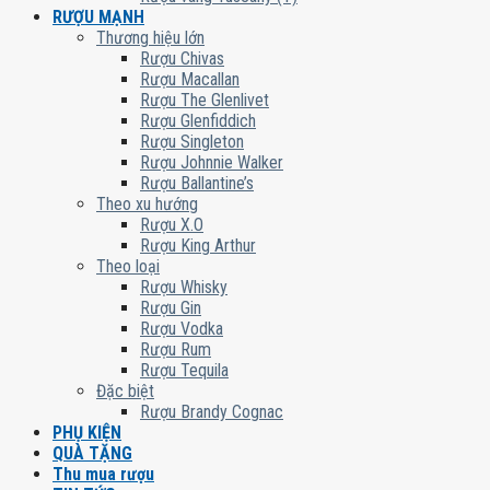
RƯỢU MẠNH
Thương hiệu lớn
Rượu Chivas
Rượu Macallan
Rượu The Glenlivet
Rượu Glenfiddich
Rượu Singleton
Rượu Johnnie Walker
Rượu Ballantine’s
Theo xu hướng
Rượu X.O
Rượu King Arthur
Theo loại
Rượu Whisky
Rượu Gin
Rượu Vodka
Rượu Rum
Rượu Tequila
Đặc biệt
Rượu Brandy Cognac
PHỤ KIỆN
QUÀ TẶNG
Thu mua rượu