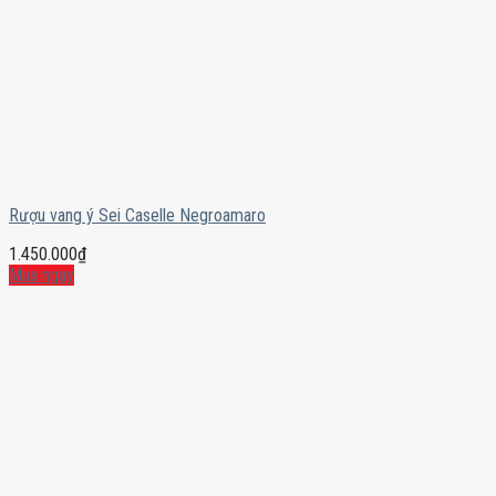
Rượu vang ý Sei Caselle Negroamaro
1.450.000
₫
Mua ngay