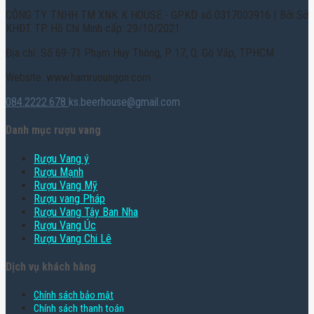
CÔNG TY TNHH TM XNK K HOUSE - GPKD số 0317003916 | Bởi Sở
KHĐT TP. Hồ Chí Minh cấp: 29/10/2021
Địa chỉ: Số 69-71 Phạm Huy Thông, P. 17, Q. Gò Vấp, TPHCM
Website: www.hamruoungon.com
084.2222.678
ks.beerhouse@gmail.com
Danh mục rượu vang
Rượu Vang ý
Rượu Mạnh
Rượu Vang Mỹ
Rượu vang Pháp
Rượu Vang Tây Ban Nha
Rượu Vang Úc
Rượu Vang Chi Lê
Dịch vụ khách hàng
Chính sách bảo mật
Chính sách thanh toán