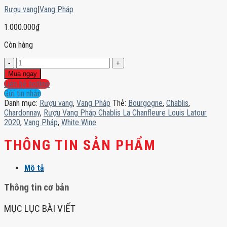
Rượu vang
|
Vang Pháp
1.000.000
₫
Còn hàng
Rượu
Vang
Mua ngay
Pháp
Liên hệ hotline
Chablis
Gửi tin nhắn
La
Danh mục:
Rượu vang
,
Vang Pháp
Thẻ:
Bourgogne
,
Chablis
,
Chanfleure
Chardonnay
,
Rượu Vang Pháp Chablis La Chanfleure Louis Latour
Louis
2020
,
Vang Pháp
,
White Wine
Latour
2020
THÔNG TIN SẢN PHẨM
số
lượng
Mô tả
Thông tin cơ bản
MỤC LỤC BÀI VIẾT