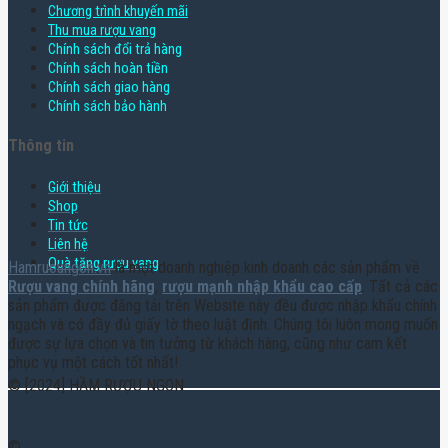
Chương trình khuyến mãi
Thu mua rượu vang
Chính sách đổi trả hàng
Chính sách hoàn tiền
Chính sách giao hàng
Chính sách bảo hành
Thông tin
Giới thiệu
Shop
Tin tức
Liên hệ
Quà tặng rượu vang
Hamruoungon.vn
là một doanh nghiệp kinh doanh các sản phẩm về
Rượu vang chính hãng
,
rượu mạnh nhập khẩu cao cấp
. Tất cả các
sản phẩm được đăng tải trên Website này đều được nhập khẩu chính
ngạch và có đầy đủ giấy tờ theo luật định. Chúng tôi luôn mong muốn
được sự lựa chọn và tin tưởng từ khách hàng, cũng như cam kết
phục vụ một cách tốt nhất!
© [2024] HẦM RƯỢU NGON
©