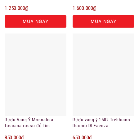
hamruoungon.vn
1.250.000
₫
1.600.000
₫
MUA NGAY
MUA NGAY
Rượu Vang Ý Monnalisa
Rượu vang ý 1502 Trebbiano
toscana rosso đỏ tím
Duomo DI Faenza
850.000
₫
650.000
₫