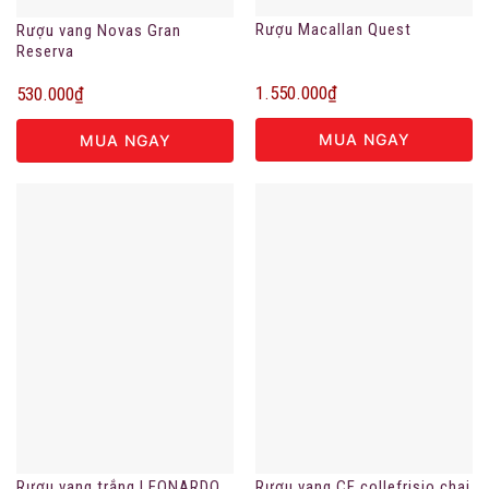
Rượu Macallan Quest
Rượu vang Novas Gran
Reserva
1.550.000
₫
530.000
₫
MUA NGAY
MUA NGAY
Rượu vang trắng LEONARDO
Rượu vang CF collefrisio chai