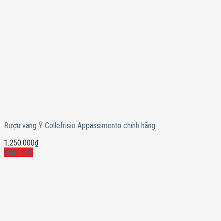
Rượu vang Ý Collefrisio Appassimento chính hãng
1.250.000
₫
Mua ngay