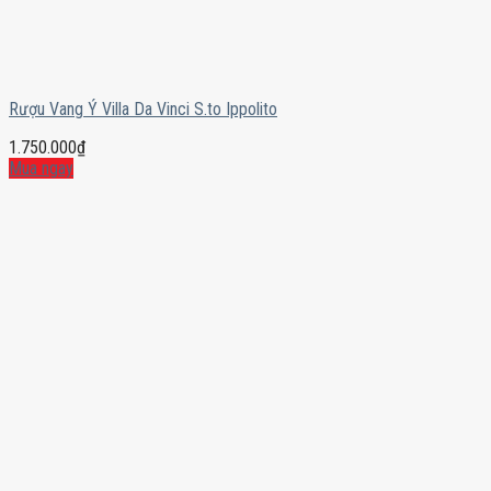
Rượu Vang Ý Villa Da Vinci S.to Ippolito
1.750.000
₫
Mua ngay