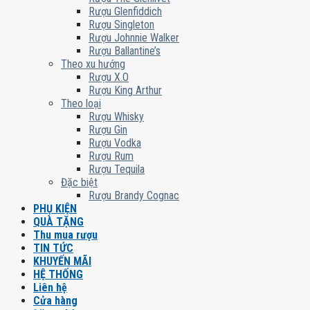
Rượu Glenfiddich
Rượu Singleton
Rượu Johnnie Walker
Rượu Ballantine’s
Theo xu hướng
Rượu X.O
Rượu King Arthur
Theo loại
Rượu Whisky
Rượu Gin
Rượu Vodka
Rượu Rum
Rượu Tequila
Đặc biệt
Rượu Brandy Cognac
PHỤ KIỆN
QUÀ TẶNG
Thu mua rượu
TIN TỨC
KHUYẾN MÃI
HỆ THỐNG
Liên hệ
Cửa hàng