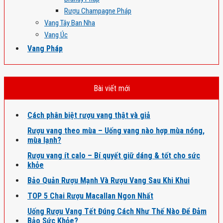
Rượu Champagne Pháp
Vang Tây Ban Nha
Vang Úc
Vang Pháp
Bài viết mới
Cách phân biệt rượu vang thật và giả
Rượu vang theo mùa – Uống vang nào hợp mùa nóng,
mùa lạnh?
Rượu vang ít calo – Bí quyết giữ dáng & tốt cho sức
khỏe
Bảo Quản Rượu Mạnh Và Rượu Vang Sau Khi Khui
TOP 5 Chai Rượu Macallan Ngon Nhất
Uống Rượu Vang Tết Đúng Cách Như Thế Nào Để Đảm
Bảo Sức Khỏe?