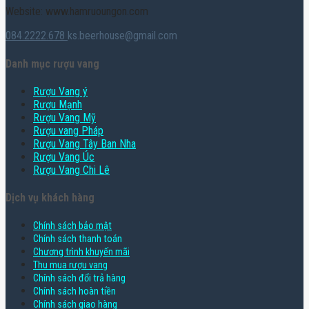
Website: www.hamruoungon.com
084.2222.678
ks.beerhouse@gmail.com
Danh mục rượu vang
Rượu Vang ý
Rượu Mạnh
Rượu Vang Mỹ
Rượu vang Pháp
Rượu Vang Tây Ban Nha
Rượu Vang Úc
Rượu Vang Chi Lê
Dịch vụ khách hàng
Chính sách bảo mật
Chính sách thanh toán
Chương trình khuyến mãi
Thu mua rượu vang
Chính sách đổi trả hàng
Chính sách hoàn tiền
Chính sách giao hàng