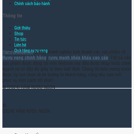
Chính sách bảo hành
Thông tin
Giới thiệu
Shop
Tin tức
Liên hệ
Quà tặng rượu vang
Hamruoungon.vn
là một doanh nghiệp kinh doanh các sản phẩm về
Rượu vang chính hãng
,
rượu mạnh nhập khẩu cao cấp
. Tất cả các
sản phẩm được đăng tải trên Website này đều được nhập khẩu chính
ngạch và có đầy đủ giấy tờ theo luật định. Chúng tôi luôn mong muốn
được sự lựa chọn và tin tưởng từ khách hàng, cũng như cam kết
phục vụ một cách tốt nhất!
© [2024] HẦM RƯỢU NGON
©
[2024] HẦM RƯỢU NGON