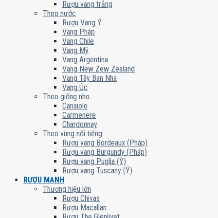
Rượu vang trắng
Theo nước
Rượu Vang Ý
Vang Pháp
Vang Chile
Vang Mỹ
Vang Argentina
Vang New Zew Zealand
Vang Tây Ban Nha
Vang Úc
Theo giống nho
Canaiolo
Carmenere
Chardonnay
Theo vùng nổi tiếng
Rượu vang Bordeaux (Pháp)
Rượu vang Burgundy (Pháp)
Rượu vang Puglia (Ý)
Rượu vang Tuscany (Ý)
RƯỢU MẠNH
Thương hiệu lớn
Rượu Chivas
Rượu Macallan
Rượu The Glenlivet