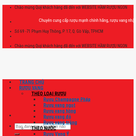
Skip
Chào mừng Quý khách hàng đã đến với WEBSITE HẦM RƯỢU NGON
to
content
Chuyên cung cấp rượu mạnh chính hãng, rượu vang nhập khẩu cao
Số 69 -71 Phạm Huy Thông, P. 17, Q. Gò Vấp, TPHCM
Chào mừng Quý khách hàng đã đến với WEBSITE HẦM RƯỢU NGON
TRANG CHỦ
RƯỢU VANG
THEO LOẠI RƯỢU
Rượu Champagne Pháp
Rượu vang ngọt
Rượu vang hồng
Rượu vang đỏ
Rượu vang trắng
Tìm
THEO NƯỚC
kiếm:
Rượu Vang Ý