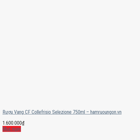
Rượu Vang CF Collefrisio Selezione 750ml – hamruoungon.vn
1.600.000
₫
Mua ngay