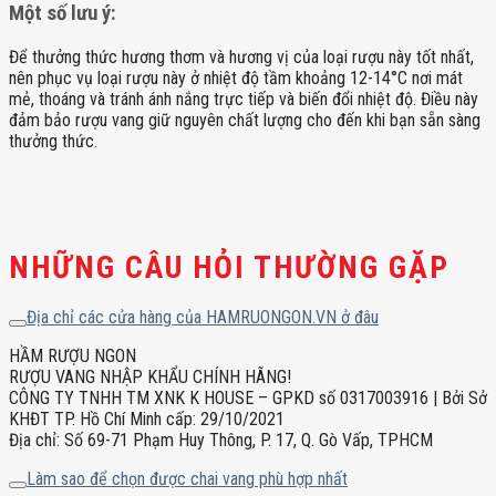
Một số lưu ý:
Để thưởng thức hương thơm và hương vị của loại rượu này tốt nhất,
nên phục vụ loại rượu này ở nhiệt độ tầm khoảng 12-14°C nơi mát
mẻ, thoáng và tránh ánh nắng trực tiếp và biến đổi nhiệt độ. Điều này
đảm bảo rượu vang giữ nguyên chất lượng cho đến khi bạn sẵn sàng
thưởng thức.
NHỮNG CÂU HỎI THƯỜNG GẶP
Địa chỉ các cửa hàng của HAMRUONGON.VN ở đâu
HẦM RƯỢU NGON
RƯỢU VANG NHẬP KHẨU CHÍNH HÃNG!
CÔNG TY TNHH TM XNK K HOUSE – GPKD số 0317003916 | Bởi Sở
KHĐT TP. Hồ Chí Minh cấp: 29/10/2021
Địa chỉ: Số 69-71 Phạm Huy Thông, P. 17, Q. Gò Vấp, TPHCM
Làm sao để chọn được chai vang phù hợp nhất