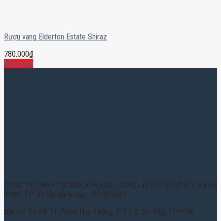
Rượu vang Elderton Estate Shiraz
780.000
₫
Mua ngay
CÔNG TY TNHH TM XNK K HOUSE - GPKD số 0317003916 | Bởi Sở
KHĐT TP. Hồ Chí Minh cấp: 29/10/2021
Địa chỉ: Số 69-71 Phạm Huy Thông, P. 17, Q. Gò Vấp, TPHCM