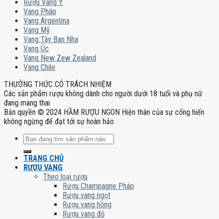
Rượu Vang Ý
Vang Pháp
Vang Argentina
Vang Mỹ
Vang Tây Ban Nha
Vang Úc
Vang New Zew Zealand
Vang Chile
THƯỞNG THỨC CÓ TRÁCH NHIỆM
Các sản phẩm rượu không dành cho người dưới 18 tuổi và phụ nữ
đang mang thai.
Bản quyền © 2024 HẦM RƯỢU NGON Hiện thân của sự cống hiến
không ngừng để đạt tới sự hoàn hảo
Tìm
kiếm:
TRANG CHỦ
RƯỢU VANG
Theo loại rượu
Rượu Champagne Pháp
Rượu vang ngọt
Rượu vang hồng
Rượu vang đỏ