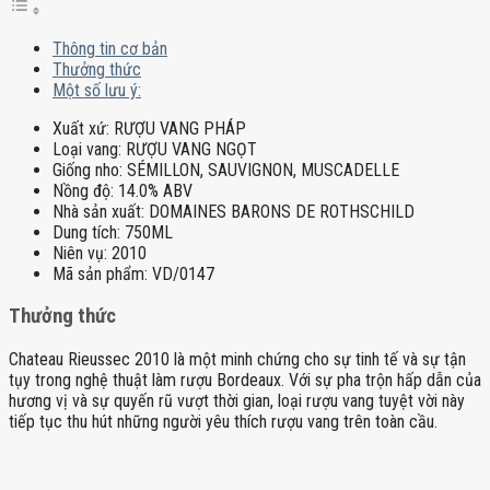
Thông tin cơ bản
Thưởng thức
Một số lưu ý:
Xuất xứ:
RƯỢU VANG PHÁP
Loại vang:
RƯỢU VANG NGỌT
Giống nho:
SÉMILLON, SAUVIGNON, MUSCADELLE
Nồng độ:
14.0% ABV
Nhà sản xuất:
DOMAINES BARONS DE ROTHSCHILD
Dung tích:
750ML
Niên vụ:
2010
Mã sản phẩm:
VD/0147
Thưởng thức
Chateau Rieussec 2010 là một minh chứng cho sự tinh tế và sự tận
tụy trong nghệ thuật làm rượu Bordeaux. Với sự pha trộn hấp dẫn của
hương vị và sự quyến rũ vượt thời gian, loại rượu vang tuyệt vời này
tiếp tục thu hút những người yêu thích rượu vang trên toàn cầu.