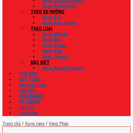
Rượu Johnnie Walker
Rượu Ballantine’s
THEO XU HƯỚNG
Rượu X.O
Rượu King Arthur
THEO LOẠI
Rượu Whisky
Rượu Gin
Rượu Vodka
Rượu Rum
Rượu Tequila
ĐẶC BIỆT
Rượu Brandy Cognac
PHỤ KIỆN
QUÀ TẶNG
Thu mua rượu
TIN TỨC
KHUYẾN MÃI
HỆ THỐNG
Liên hệ
Cửa hàng
Trang chủ
/
Rượu vang
/
Vang Pháp