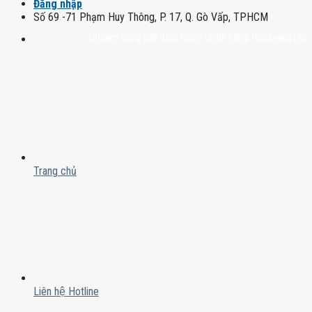
Đăng nhập
Số 69 -71 Phạm Huy Thông, P. 17, Q. Gò Vấp, TPHCM
Chuyên cung cấp rượu mạnh chính hãng, rượu vang nhập khẩu cao
Trang chủ
Liên hệ Hotline