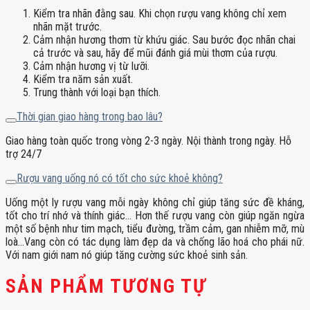
Kiểm tra nhãn đằng sau. Khi chọn rượu vang không chỉ xem
nhãn mặt trước.
Cảm nhận hương thơm từ khứu giác. Sau bước đọc nhãn chai
cả trước và sau, hãy để mũi đánh giá mùi thơm của rượu.
Cảm nhận hương vị từ lưỡi.
Kiểm tra năm sản xuất.
Trung thành với loại bạn thích.
Thời gian giao hàng trong bao lâu?
Giao hàng toàn quốc trong vòng 2-3 ngày. Nội thành trong ngày. Hỗ
trợ 24/7
Rượu vang uống nó có tốt cho sức khoẻ không?
Uống một ly rượu vang mỗi ngày không chỉ giúp tăng sức đề kháng,
tốt cho trí nhớ và thính giác… Hơn thế rượu vang còn giúp ngăn ngừa
một số bệnh như tim mạch, tiểu đường, trầm cảm, gan nhiễm mỡ, mù
loà…Vang còn có tác dụng làm đẹp da và chống lão hoá cho phái nữ.
Với nam giới nam nó giúp tăng cường sức khoẻ sinh sản.
SẢN PHẨM TƯƠNG TỰ