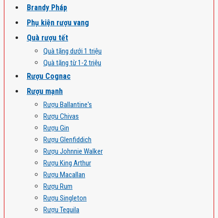
Brandy Pháp
Phụ kiện rượu vang
Quà rượu tết
Quà tặng dưới 1 triệu
Quà tặng từ 1-2 triệu
Rượu Cognac
Rượu mạnh
Rượu Ballantine's
Rượu Chivas
Rượu Gin
Rượu Glenfiddich
Rượu Johnnie Walker
Rượu King Arthur
Rượu Macallan
Rượu Rum
Rượu Singleton
Rượu Tequila