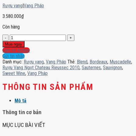
Rượu vang
|
Vang Pháp
3.580.000
₫
Còn hàng
Rượu
Vang
Mua ngay
Ngọt
Liên hệ hotline
Chateau
Gửi tin nhắn
Rieussec
Danh mục:
Rượu vang
,
Vang Pháp
Thẻ:
Blend
,
Bordeaux
,
Muscadelle
,
2010
Rượu Vang Ngọt Chateau Rieussec 2010
,
Sauternes
,
Sauvignon
,
số
Sweet Wine
,
Vang Pháp
lượng
THÔNG TIN SẢN PHẨM
Mô tả
Thông tin cơ bản
MỤC LỤC BÀI VIẾT