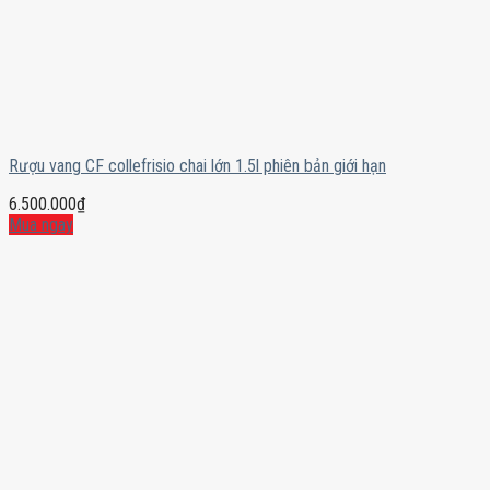
Rượu vang CF collefrisio chai lớn 1.5l phiên bản giới hạn
6.500.000
₫
Mua ngay