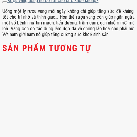
Rượu vang uống nó có tốt cho sức khoẻ không?
Uống một ly rượu vang mỗi ngày không chỉ giúp tăng sức đề kháng,
tốt cho trí nhớ và thính giác… Hơn thế rượu vang còn giúp ngăn ngừa
một số bệnh như tim mạch, tiểu đường, trầm cảm, gan nhiễm mỡ, mù
loà…Vang còn có tác dụng làm đẹp da và chống lão hoá cho phái nữ.
Với nam giới nam nó giúp tăng cường sức khoẻ sinh sản.
SẢN PHẨM TƯƠNG TỰ