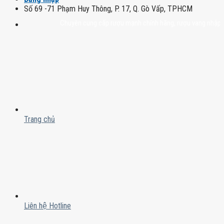
Số 69 -71 Phạm Huy Thông, P. 17, Q. Gò Vấp, TPHCM
Chuyên cung cấp rượu mạnh chính hãng, rượu vang nhập khẩu cao 
Trang chủ
Liên hệ Hotline