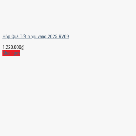
Hộp Quà Tết rượu vang 2025 RV09
1.220.000
₫
Mua ngay