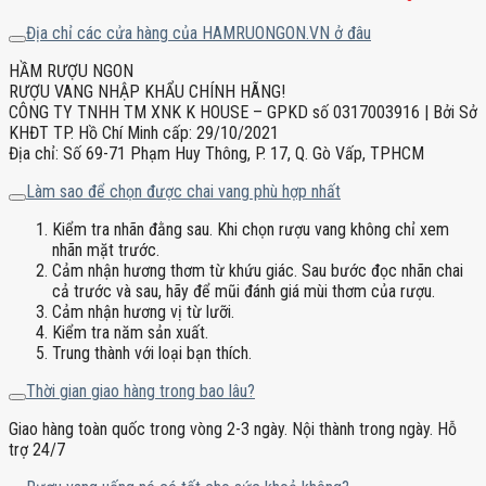
Địa chỉ các cửa hàng của HAMRUONGON.VN ở đâu
HẦM RƯỢU NGON
RƯỢU VANG NHẬP KHẨU CHÍNH HÃNG!
CÔNG TY TNHH TM XNK K HOUSE – GPKD số 0317003916 | Bởi Sở
KHĐT TP. Hồ Chí Minh cấp: 29/10/2021
Địa chỉ: Số 69-71 Phạm Huy Thông, P. 17, Q. Gò Vấp, TPHCM
Làm sao để chọn được chai vang phù hợp nhất
Kiểm tra nhãn đằng sau. Khi chọn rượu vang không chỉ xem
nhãn mặt trước.
Cảm nhận hương thơm từ khứu giác. Sau bước đọc nhãn chai
cả trước và sau, hãy để mũi đánh giá mùi thơm của rượu.
Cảm nhận hương vị từ lưỡi.
Kiểm tra năm sản xuất.
Trung thành với loại bạn thích.
Thời gian giao hàng trong bao lâu?
Giao hàng toàn quốc trong vòng 2-3 ngày. Nội thành trong ngày. Hỗ
trợ 24/7