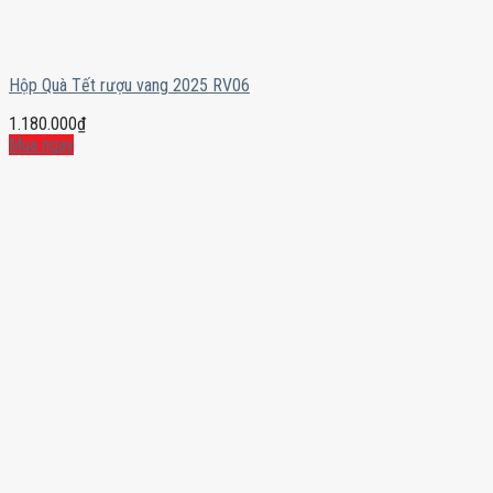
Hộp Quà Tết rượu vang 2025 RV06
1.180.000
₫
Mua ngay