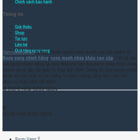
Chính sách bảo hành
Thông tin
Giới thiệu
Shop
Tin tức
Liên hệ
Quà tặng rượu vang
Hamruoungon.vn
là một doanh nghiệp kinh doanh các sản phẩm về
Rượu vang chính hãng
,
rượu mạnh nhập khẩu cao cấp
. Tất cả các
sản phẩm được đăng tải trên Website này đều được nhập khẩu chính
ngạch và có đầy đủ giấy tờ theo luật định. Chúng tôi luôn mong muốn
được sự lựa chọn và tin tưởng từ khách hàng, cũng như cam kết
phục vụ một cách tốt nhất!
© [2024] HẦM RƯỢU NGON
©
[2024] HẦM RƯỢU NGON
Rượu Vang Ý