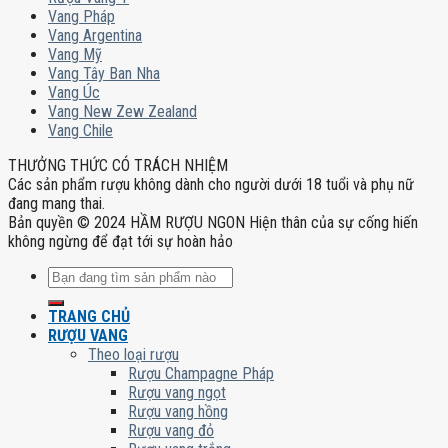
Vang Pháp
Vang Argentina
Vang Mỹ
Vang Tây Ban Nha
Vang Úc
Vang New Zew Zealand
Vang Chile
THƯỞNG THỨC CÓ TRÁCH NHIỆM
Các sản phẩm rượu không dành cho người dưới 18 tuổi và phụ nữ
đang mang thai.
Bản quyền © 2024 HẦM RƯỢU NGON Hiện thân của sự cống hiến
không ngừng để đạt tới sự hoàn hảo
Tìm
kiếm:
TRANG CHỦ
RƯỢU VANG
Theo loại rượu
Rượu Champagne Pháp
Rượu vang ngọt
Rượu vang hồng
Rượu vang đỏ