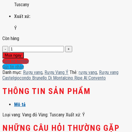
Tuscany
Xuất xứ:
Ý
Còn hàng
Rượu
vang
Mua ngay
Castelgiocondo
Liên hệ hotline
Brunello
Gửi tin nhắn
Di
Danh mục:
Rượu vang
,
Rượu Vang Ý
Thẻ:
rượu vang
,
Rượu vang
Montalcino
Castelgiocondo Brunello Di Montalcino Ripe Al Convento
Ripe
Al
THÔNG TIN SẢN PHẨM
Convento
số
Mô tả
lượng
Loại vang: Vang đỏ Vùng: Tuscany Xuất xứ: Ý
NHỮNG CÂU HỎI THƯỜNG GẶP