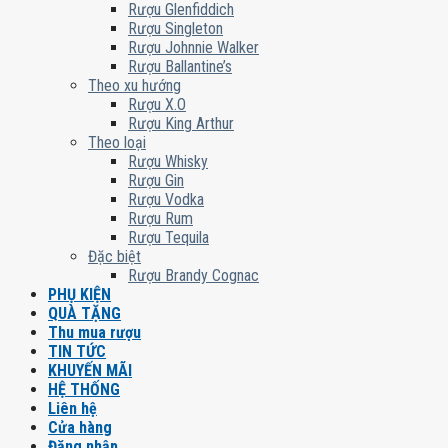
Rượu Glenfiddich
Rượu Singleton
Rượu Johnnie Walker
Rượu Ballantine’s
Theo xu hướng
Rượu X.O
Rượu King Arthur
Theo loại
Rượu Whisky
Rượu Gin
Rượu Vodka
Rượu Rum
Rượu Tequila
Đặc biệt
Rượu Brandy Cognac
PHỤ KIỆN
QUÀ TẶNG
Thu mua rượu
TIN TỨC
KHUYẾN MÃI
HỆ THỐNG
Liên hệ
Cửa hàng
Đăng nhập