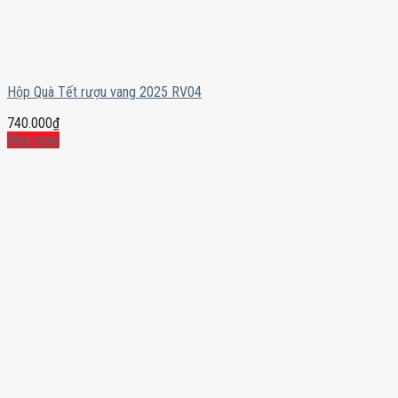
Hộp Quà Tết rượu vang 2025 RV04
740.000
₫
Mua ngay