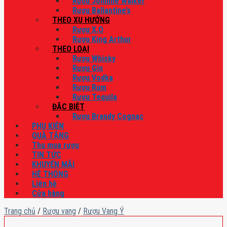
Rượu Johnnie Walker
Rượu Ballantine’s
THEO XU HƯỚNG
Rượu X.O
Rượu King Arthur
THEO LOẠI
Rượu Whisky
Rượu Gin
Rượu Vodka
Rượu Rum
Rượu Tequila
ĐẶC BIỆT
Rượu Brandy Cognac
PHỤ KIỆN
QUÀ TẶNG
Thu mua rượu
TIN TỨC
KHUYẾN MÃI
HỆ THỐNG
Liên hệ
Cửa hàng
Trang chủ
/
Rượu vang
/
Rượu Vang Ý