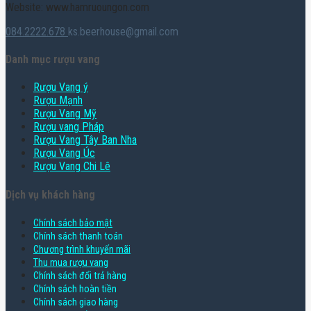
Website: www.hamruoungon.com
084.2222.678
ks.beerhouse@gmail.com
Danh mục rượu vang
Rượu Vang ý
Rượu Mạnh
Rượu Vang Mỹ
Rượu vang Pháp
Rượu Vang Tây Ban Nha
Rượu Vang Úc
Rượu Vang Chi Lê
Dịch vụ khách hàng
Chính sách bảo mật
Chính sách thanh toán
Chương trình khuyến mãi
Thu mua rượu vang
Chính sách đổi trả hàng
Chính sách hoàn tiền
Chính sách giao hàng