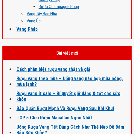
Rượu Champagne Pháp
Vang Tây Ban Nha
Vang Úc
Vang Pháp
Bài viết mới
Cách phân biệt rượu vang thật và giả
Rượu vang theo mùa – Uống vang nào hợp mùa nóng,
mùa lạnh?
Rượu vang ít calo – Bí quyết giữ dáng & tốt cho sức
khỏe
Bảo Quản Rượu Mạnh Và Rượu Vang Sau Khi Khui
TOP 5 Chai Rượu Macallan Ngon Nhất
Uống Rượu Vang Tết Đúng Cách Như Thế Nào Để Đảm
Bảo Sức Khỏe?