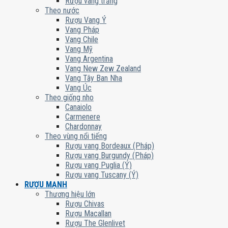
Rượu vang trắng
Theo nước
Rượu Vang Ý
Vang Pháp
Vang Chile
Vang Mỹ
Vang Argentina
Vang New Zew Zealand
Vang Tây Ban Nha
Vang Úc
Theo giống nho
Canaiolo
Carmenere
Chardonnay
Theo vùng nổi tiếng
Rượu vang Bordeaux (Pháp)
Rượu vang Burgundy (Pháp)
Rượu vang Puglia (Ý)
Rượu vang Tuscany (Ý)
RƯỢU MẠNH
Thương hiệu lớn
Rượu Chivas
Rượu Macallan
Rượu The Glenlivet