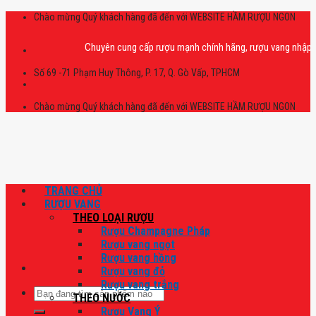
Skip
Chào mừng Quý khách hàng đã đến với WEBSITE HẦM RƯỢU NGON
to
content
Chuyên cung cấp rượu mạnh chính hãng, rượu vang nhập khẩu cao 
Số 69 -71 Phạm Huy Thông, P. 17, Q. Gò Vấp, TPHCM
Chào mừng Quý khách hàng đã đến với WEBSITE HẦM RƯỢU NGON
TRANG CHỦ
RƯỢU VANG
THEO LOẠI RƯỢU
Rượu Champagne Pháp
Rượu vang ngọt
Rượu vang hồng
Rượu vang đỏ
Rượu vang trắng
Tìm
THEO NƯỚC
kiếm:
Rượu Vang Ý