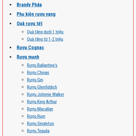
Brandy Pháp
Phụ kiện rượu vang
Quà rượu tết
Quà tặng dưới 1 triệu
Quà tặng từ 1-2 triệu
Rượu Cognac
Rượu mạnh
Rượu Ballantine's
Rượu Chivas
Rượu Gin
Rượu Glenfiddich
Rượu Johnnie Walker
Rượu King Arthur
Rượu Macallan
Rượu Rum
Rượu Singleton
Rượu Tequila