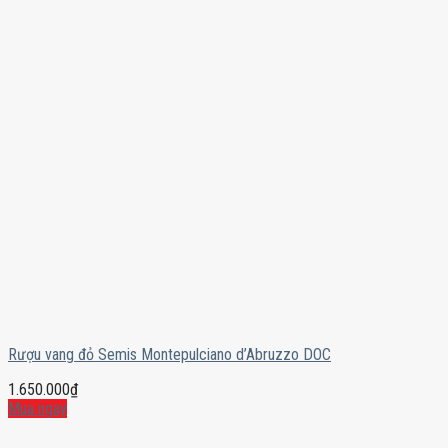
Rượu vang đỏ Semis Montepulciano d’Abruzzo DOC
1.650.000
₫
Mua ngay