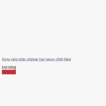
Rượu vang pháp chateau tour neuve chính hãng
650.000
₫
Mua ngay