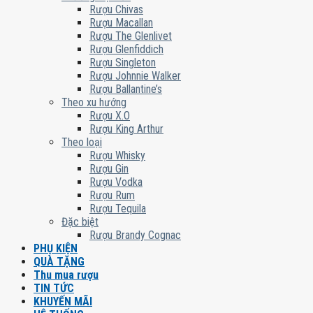
Rượu Chivas
Rượu Macallan
Rượu The Glenlivet
Rượu Glenfiddich
Rượu Singleton
Rượu Johnnie Walker
Rượu Ballantine’s
Theo xu hướng
Rượu X.O
Rượu King Arthur
Theo loại
Rượu Whisky
Rượu Gin
Rượu Vodka
Rượu Rum
Rượu Tequila
Đặc biệt
Rượu Brandy Cognac
PHỤ KIỆN
QUÀ TẶNG
Thu mua rượu
TIN TỨC
KHUYẾN MÃI