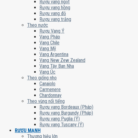
Rượu vang ngọt
Rượu vang hồng
Rượu vang đỏ
Rượu vang trắng
Theo nước
Rượu Vang Ý
Vang Pháp
Vang Chile
Vang Mỹ
Vang Argentina
Vang New Zew Zealand
Vang Tây Ban Nha
Vang Úc
Theo giống nho
Canaiolo
Carmenere
Chardonnay
Theo vùng nổi tiếng
Rượu vang Bordeaux (Pháp)
Rượu vang Burgundy (Pháp)
Rượu vang Puglia (Ý)
Rượu vang Tuscany (Ý)
RƯỢU MẠNH
Thương hiệu lớn