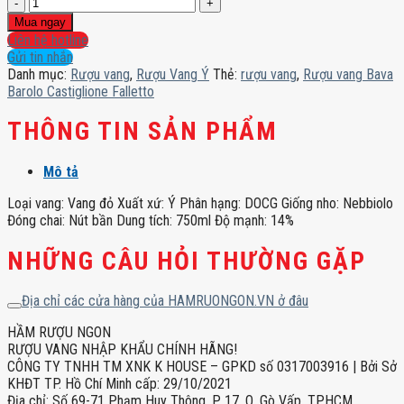
Rượu
vang
Mua ngay
Bava
Liên hệ hotline
Barolo
Gửi tin nhắn
Castiglione
Danh mục:
Rượu vang
,
Rượu Vang Ý
Thẻ:
rượu vang
,
Rượu vang Bava
Falletto
Barolo Castiglione Falletto
số
lượng
THÔNG TIN SẢN PHẨM
Mô tả
Loại vang: Vang đỏ Xuất xứ: Ý Phân hạng: DOCG Giống nho: Nebbiolo
Đóng chai: Nút bần Dung tích: 750ml Độ mạnh: 14%
NHỮNG CÂU HỎI THƯỜNG GẶP
Địa chỉ các cửa hàng của HAMRUONGON.VN ở đâu
HẦM RƯỢU NGON
RƯỢU VANG NHẬP KHẨU CHÍNH HÃNG!
CÔNG TY TNHH TM XNK K HOUSE – GPKD số 0317003916 | Bởi Sở
KHĐT TP. Hồ Chí Minh cấp: 29/10/2021
Địa chỉ: Số 69-71 Phạm Huy Thông, P. 17, Q. Gò Vấp, TPHCM