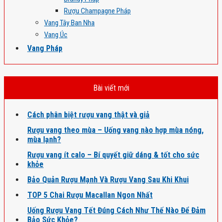
Rượu Champagne Pháp
Vang Tây Ban Nha
Vang Úc
Vang Pháp
Bài viết mới
Cách phân biệt rượu vang thật và giả
Rượu vang theo mùa – Uống vang nào hợp mùa nóng,
mùa lạnh?
Rượu vang ít calo – Bí quyết giữ dáng & tốt cho sức
khỏe
Bảo Quản Rượu Mạnh Và Rượu Vang Sau Khi Khui
TOP 5 Chai Rượu Macallan Ngon Nhất
Uống Rượu Vang Tết Đúng Cách Như Thế Nào Để Đảm
Bảo Sức Khỏe?