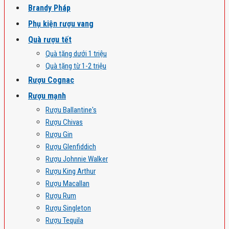
Brandy Pháp
Phụ kiện rượu vang
Quà rượu tết
Quà tặng dưới 1 triệu
Quà tặng từ 1-2 triệu
Rượu Cognac
Rượu mạnh
Rượu Ballantine's
Rượu Chivas
Rượu Gin
Rượu Glenfiddich
Rượu Johnnie Walker
Rượu King Arthur
Rượu Macallan
Rượu Rum
Rượu Singleton
Rượu Tequila