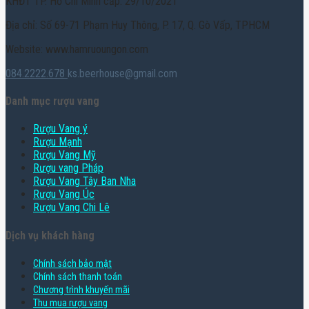
KHĐT TP. Hồ Chí Minh cấp: 29/10/2021
Địa chỉ: Số 69-71 Phạm Huy Thông, P. 17, Q. Gò Vấp, TPHCM
Website: www.hamruoungon.com
084.2222.678
ks.beerhouse@gmail.com
Danh mục rượu vang
Rượu Vang ý
Rượu Mạnh
Rượu Vang Mỹ
Rượu vang Pháp
Rượu Vang Tây Ban Nha
Rượu Vang Úc
Rượu Vang Chi Lê
Dịch vụ khách hàng
Chính sách bảo mật
Chính sách thanh toán
Chương trình khuyến mãi
Thu mua rượu vang