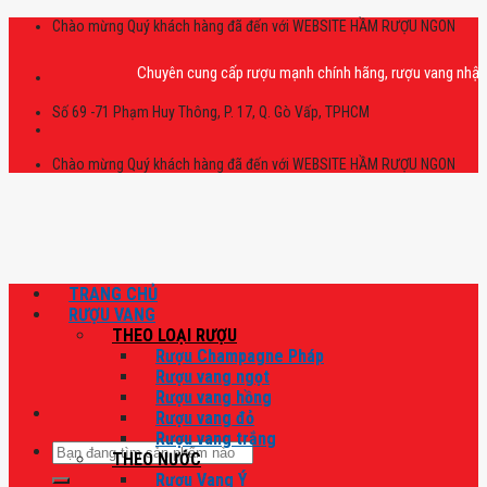
Skip
Chào mừng Quý khách hàng đã đến với WEBSITE HẦM RƯỢU NGON
to
content
Chuyên cung cấp rượu mạnh chính hãng, rượu vang nhập khẩu cao
Số 69 -71 Phạm Huy Thông, P. 17, Q. Gò Vấp, TPHCM
Chào mừng Quý khách hàng đã đến với WEBSITE HẦM RƯỢU NGON
TRANG CHỦ
RƯỢU VANG
THEO LOẠI RƯỢU
Rượu Champagne Pháp
Rượu vang ngọt
Rượu vang hồng
Rượu vang đỏ
Rượu vang trắng
Tìm
THEO NƯỚC
kiếm:
Rượu Vang Ý