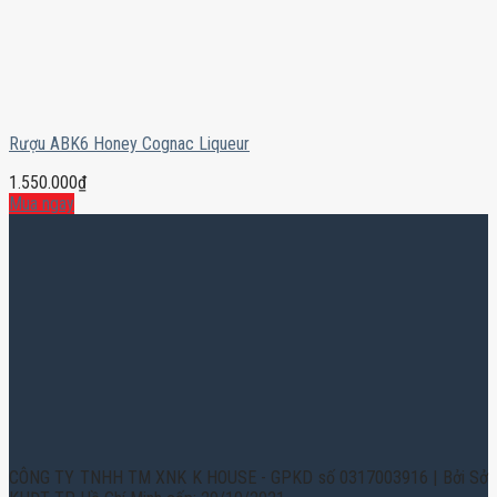
Rượu ABK6 Honey Cognac Liqueur
1.550.000
₫
Mua ngay
CÔNG TY TNHH TM XNK K HOUSE - GPKD số 0317003916 | Bởi Sở