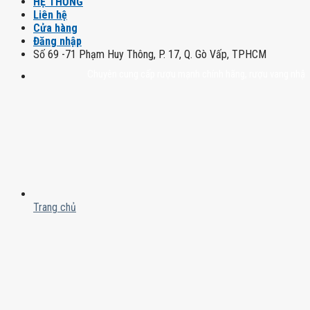
HỆ THỐNG
Liên hệ
Cửa hàng
Đăng nhập
Số 69 -71 Phạm Huy Thông, P. 17, Q. Gò Vấp, TPHCM
Chuyên cung cấp rượu mạnh chính hãng, rượu vang nhập khẩu cao
Trang chủ