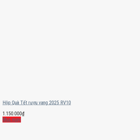
Hộp Quà Tết rượu vang 2025 RV10
1.150.000
₫
Mua ngay