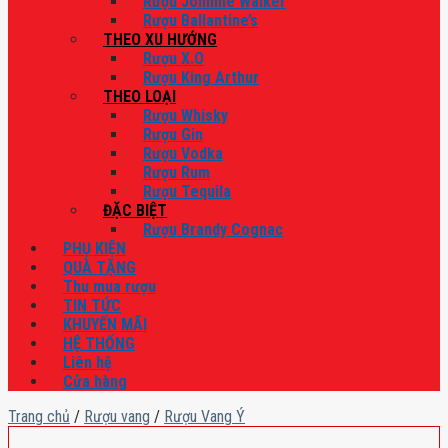
Rượu Johnnie Walker
Rượu Ballantine’s
THEO XU HƯỚNG
Rượu X.O
Rượu King Arthur
THEO LOẠI
Rượu Whisky
Rượu Gin
Rượu Vodka
Rượu Rum
Rượu Tequila
ĐẶC BIỆT
Rượu Brandy Cognac
PHỤ KIỆN
QUÀ TẶNG
Thu mua rượu
TIN TỨC
KHUYẾN MÃI
HỆ THỐNG
Liên hệ
Cửa hàng
Trang chủ
/
Rượu vang
/
Rượu Vang Ý