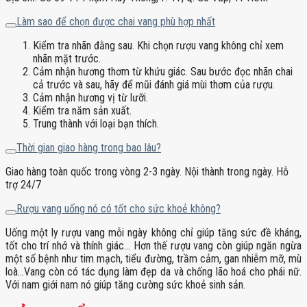
Làm sao để chọn được chai vang phù hợp nhất
Kiểm tra nhãn đằng sau. Khi chọn rượu vang không chỉ xem
nhãn mặt trước.
Cảm nhận hương thơm từ khứu giác. Sau bước đọc nhãn chai
cả trước và sau, hãy để mũi đánh giá mùi thơm của rượu.
Cảm nhận hương vị từ lưỡi.
Kiểm tra năm sản xuất.
Trung thành với loại bạn thích.
Thời gian giao hàng trong bao lâu?
Giao hàng toàn quốc trong vòng 2-3 ngày. Nội thành trong ngày. Hỗ
trợ 24/7
Rượu vang uống nó có tốt cho sức khoẻ không?
Uống một ly rượu vang mỗi ngày không chỉ giúp tăng sức đề kháng,
tốt cho trí nhớ và thính giác… Hơn thế rượu vang còn giúp ngăn ngừa
một số bệnh như tim mạch, tiểu đường, trầm cảm, gan nhiễm mỡ, mù
loà…Vang còn có tác dụng làm đẹp da và chống lão hoá cho phái nữ.
Với nam giới nam nó giúp tăng cường sức khoẻ sinh sản.