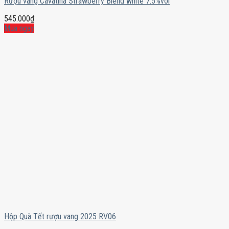
Rượu vang Cavatina Strawberry Blend white 7.5%vol
545.000
₫
Mua ngay
Hộp Quà Tết rượu vang 2025 RV06