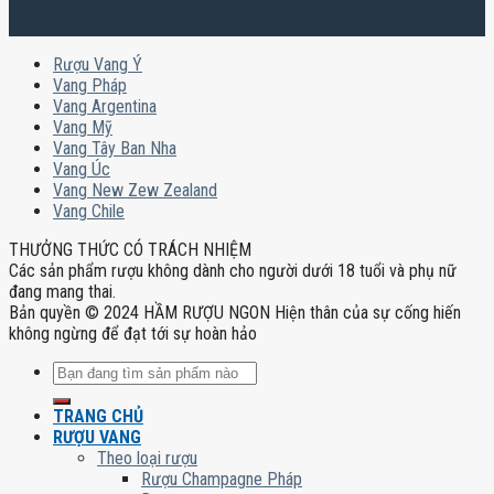
Rượu Vang Ý
Vang Pháp
Vang Argentina
Vang Mỹ
Vang Tây Ban Nha
Vang Úc
Vang New Zew Zealand
Vang Chile
THƯỞNG THỨC CÓ TRÁCH NHIỆM
Các sản phẩm rượu không dành cho người dưới 18 tuổi và phụ nữ
đang mang thai.
Bản quyền © 2024 HẦM RƯỢU NGON Hiện thân của sự cống hiến
không ngừng để đạt tới sự hoàn hảo
Tìm
kiếm:
TRANG CHỦ
RƯỢU VANG
Theo loại rượu
Rượu Champagne Pháp