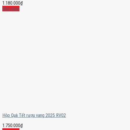
1.180.000
₫
Mua ngay
Hộp Quà Tết rượu vang 2025 RV02
1.750.000
₫