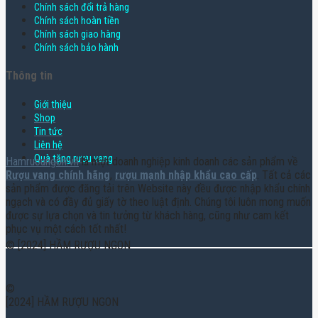
Chính sách đổi trả hàng
Chính sách hoàn tiền
Chính sách giao hàng
Chính sách bảo hành
Thông tin
Giới thiệu
Shop
Tin tức
Liên hệ
Quà tặng rượu vang
Hamruoungon.vn
là một doanh nghiệp kinh doanh các sản phẩm về
Rượu vang chính hãng
,
rượu mạnh nhập khẩu cao cấp
. Tất cả các
sản phẩm được đăng tải trên Website này đều được nhập khẩu chính
ngạch và có đầy đủ giấy tờ theo luật định. Chúng tôi luôn mong muốn
được sự lựa chọn và tin tưởng từ khách hàng, cũng như cam kết
phục vụ một cách tốt nhất!
© [2024] HẦM RƯỢU NGON
©
[2024] HẦM RƯỢU NGON