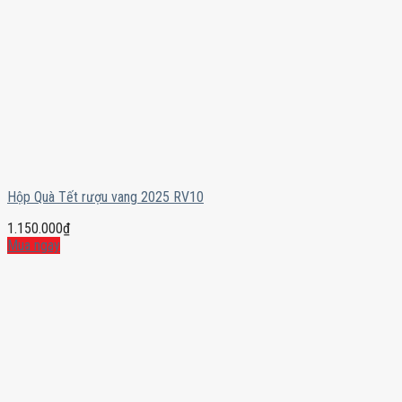
Hộp Quà Tết rượu vang 2025 RV10
1.150.000
₫
Mua ngay