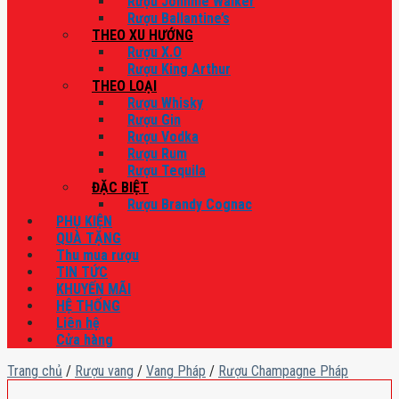
Rượu Johnnie Walker
Rượu Ballantine’s
THEO XU HƯỚNG
Rượu X.O
Rượu King Arthur
THEO LOẠI
Rượu Whisky
Rượu Gin
Rượu Vodka
Rượu Rum
Rượu Tequila
ĐẶC BIỆT
Rượu Brandy Cognac
PHỤ KIỆN
QUÀ TẶNG
Thu mua rượu
TIN TỨC
KHUYẾN MÃI
HỆ THỐNG
Liên hệ
Cửa hàng
Trang chủ
/
Rượu vang
/
Vang Pháp
/
Rượu Champagne Pháp