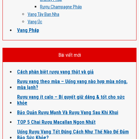
Rượu Champagne Pháp
Vang Tây Ban Nha
Vang Úc
Vang Pháp
Bài viết mới
Cách phân biệt rượu vang thật và giả
Rượu vang theo mùa – Uống vang nào hợp mùa nóng,
mùa lạnh?
Rượu vang ít calo – Bí quyết giữ dáng & tốt cho sức
khỏe
Bảo Quản Rượu Mạnh Và Rượu Vang Sau Khi Khui
TOP 5 Chai Rượu Macallan Ngon Nhất
Uống Rượu Vang Tết Đúng Cách Như Thế Nào Để Đảm
Bảo Sức Khỏe?