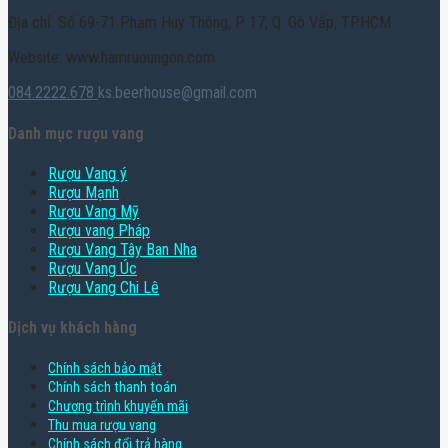
Địa chỉ: Số 69-71 Phạm Huy Thông, P. 17, Q. Gò Vấp, TPHCM
Website: www.hamruoungon.com
084.2222.678
ks.beerhouse@gmail.com
Danh mục rượu vang
Rượu Vang ý
Rượu Mạnh
Rượu Vang Mỹ
Rượu vang Pháp
Rượu Vang Tây Ban Nha
Rượu Vang Úc
Rượu Vang Chi Lê
Dịch vụ khách hàng
Chính sách bảo mật
Chính sách thanh toán
Chương trình khuyến mãi
Thu mua rượu vang
Chính sách đổi trả hàng