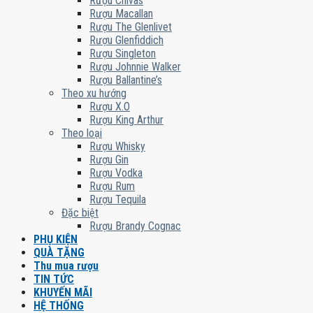
Rượu Chivas
Rượu Macallan
Rượu The Glenlivet
Rượu Glenfiddich
Rượu Singleton
Rượu Johnnie Walker
Rượu Ballantine’s
Theo xu hướng
Rượu X.O
Rượu King Arthur
Theo loại
Rượu Whisky
Rượu Gin
Rượu Vodka
Rượu Rum
Rượu Tequila
Đặc biệt
Rượu Brandy Cognac
PHỤ KIỆN
QUÀ TẶNG
Thu mua rượu
TIN TỨC
KHUYẾN MÃI
HỆ THỐNG