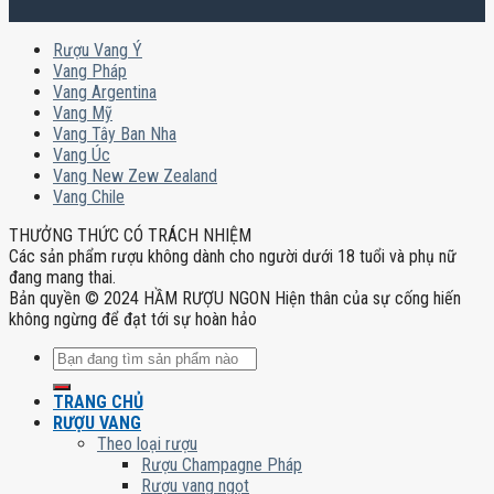
Rượu Vang Ý
Vang Pháp
Vang Argentina
Vang Mỹ
Vang Tây Ban Nha
Vang Úc
Vang New Zew Zealand
Vang Chile
THƯỞNG THỨC CÓ TRÁCH NHIỆM
Các sản phẩm rượu không dành cho người dưới 18 tuổi và phụ nữ
đang mang thai.
Bản quyền © 2024 HẦM RƯỢU NGON Hiện thân của sự cống hiến
không ngừng để đạt tới sự hoàn hảo
Tìm
kiếm:
TRANG CHỦ
RƯỢU VANG
Theo loại rượu
Rượu Champagne Pháp
Rượu vang ngọt