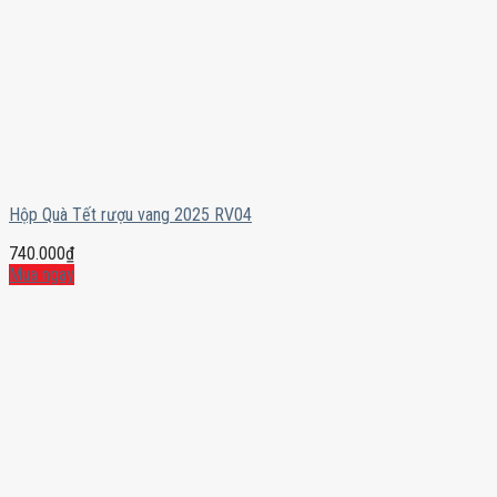
Hộp Quà Tết rượu vang 2025 RV04
740.000
₫
Mua ngay