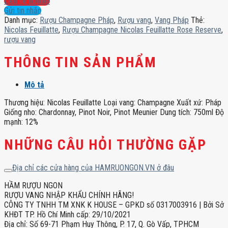
Liên hệ hotline
Feuillatte
Gửi tin nhắn
Rose
Danh mục:
Rượu Champagne Pháp
,
Rượu vang
,
Vang Pháp
Thẻ:
Reserve
Nicolas Feuillatte
,
Rượu Champagne Nicolas Feuillatte Rose Reserve
,
số
rượu vang
lượng
THÔNG TIN SẢN PHẨM
Mô tả
Thương hiệu: Nicolas Feuillatte Loại vang: Champagne Xuất xứ: Pháp
Giống nho: Chardonnay, Pinot Noir, Pinot Meunier Dung tích: 750ml Độ
mạnh: 12%
NHỮNG CÂU HỎI THƯỜNG GẶP
Địa chỉ các cửa hàng của HAMRUONGON.VN ở đâu
HẦM RƯỢU NGON
RƯỢU VANG NHẬP KHẨU CHÍNH HÃNG!
CÔNG TY TNHH TM XNK K HOUSE – GPKD số 0317003916 | Bởi Sở
KHĐT TP. Hồ Chí Minh cấp: 29/10/2021
Địa chỉ: Số 69-71 Phạm Huy Thông, P. 17, Q. Gò Vấp, TPHCM