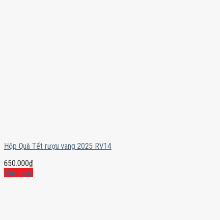
Hộp Quà Tết rượu vang 2025 RV14
650.000
₫
Mua ngay