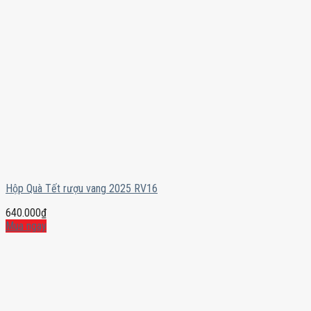
Hộp Quà Tết rượu vang 2025 RV16
640.000
₫
Mua ngay