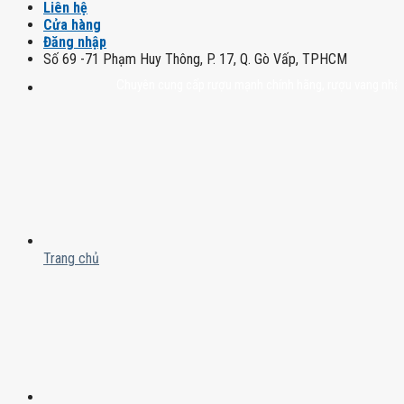
Liên hệ
Cửa hàng
Đăng nhập
Số 69 -71 Phạm Huy Thông, P. 17, Q. Gò Vấp, TPHCM
Chuyên cung cấp rượu mạnh chính hãng, rượu vang nhập khẩu ca
Trang chủ