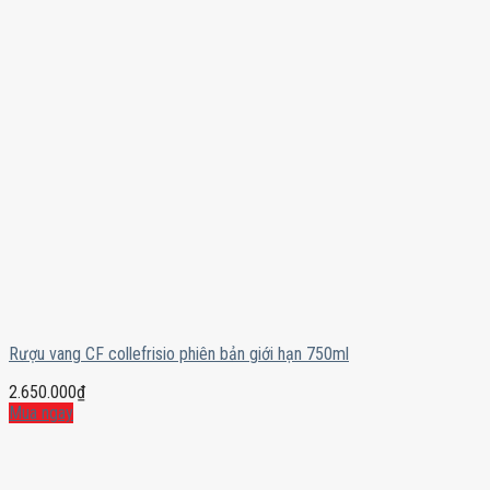
Rượu vang CF collefrisio phiên bản giới hạn 750ml
2.650.000
₫
Mua ngay