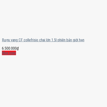
Rượu vang CF collefrisio chai lớn 1.5l phiên bản giới hạn
6.500.000
₫
Mua ngay