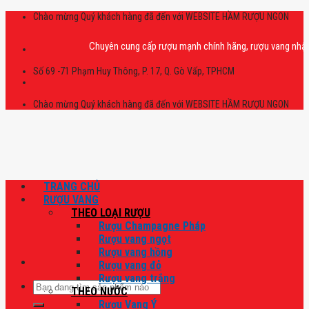
Skip
Chào mừng Quý khách hàng đã đến với WEBSITE HẦM RƯỢU NGON
to
content
Chuyên cung cấp rượu mạnh chính hãng, rượu vang nhập khẩu ca
Số 69 -71 Phạm Huy Thông, P. 17, Q. Gò Vấp, TPHCM
Chào mừng Quý khách hàng đã đến với WEBSITE HẦM RƯỢU NGON
TRANG CHỦ
RƯỢU VANG
THEO LOẠI RƯỢU
Rượu Champagne Pháp
Rượu vang ngọt
Rượu vang hồng
Rượu vang đỏ
Rượu vang trắng
Tìm
THEO NƯỚC
kiếm:
Rượu Vang Ý