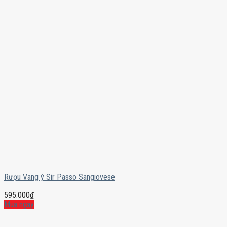
Rượu Vang ý Sir Passo Sangiovese
595.000
₫
Mua ngay