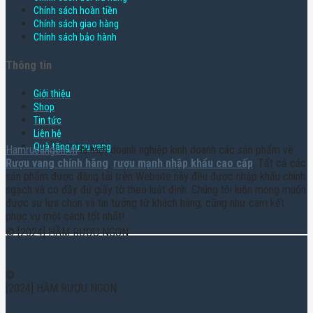
Chính sách hoàn tiền
Chính sách giao hàng
Chính sách bảo hành
Thông tin
Giới thiệu
Shop
Tin tức
Liên hệ
Quà tặng rượu vang
Hamruoungon.vn
là một doanh nghiệp kinh doanh các sản phẩm về
Rượu vang chính hãng
,
rượu mạnh nhập khẩu cao cấp
. Tất cả các
sản phẩm được đăng tải trên Website này đều được nhập khẩu chính
ngạch và có đầy đủ giấy tờ theo luật định. Chúng tôi luôn mong muốn
được sự lựa chọn và tin tưởng từ khách hàng, cũng như cam kết
phục vụ một cách tốt nhất!
© [2024] HẦM RƯỢU NGON
©
[2024] HẦM RƯỢU NGON