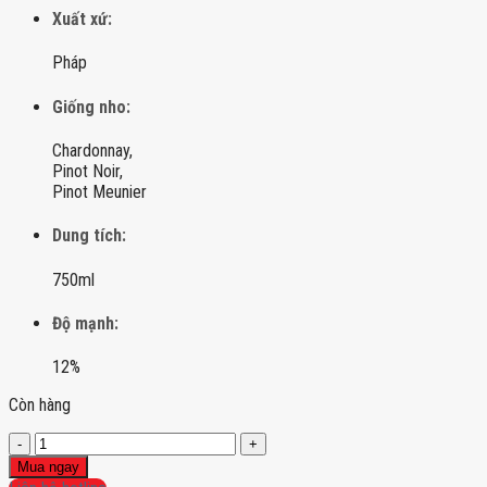
Xuất xứ:
Pháp
Giống nho:
Chardonnay,
Pinot Noir,
Pinot Meunier
Dung tích:
750ml
Độ mạnh:
12%
Còn hàng
Rượu
Champagne
Mua ngay
Nicolas