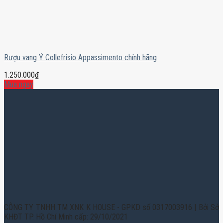
Rượu vang Ý Collefrisio Appassimento chính hãng
1.250.000
₫
Mua ngay
CÔNG TY TNHH TM XNK K HOUSE - GPKD số 0317003916 | Bởi Sở
KHĐT TP. Hồ Chí Minh cấp: 29/10/2021