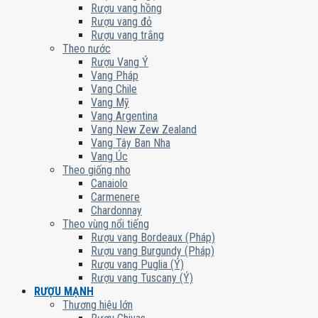
Rượu vang hồng
Rượu vang đỏ
Rượu vang trắng
Theo nước
Rượu Vang Ý
Vang Pháp
Vang Chile
Vang Mỹ
Vang Argentina
Vang New Zew Zealand
Vang Tây Ban Nha
Vang Úc
Theo giống nho
Canaiolo
Carmenere
Chardonnay
Theo vùng nổi tiếng
Rượu vang Bordeaux (Pháp)
Rượu vang Burgundy (Pháp)
Rượu vang Puglia (Ý)
Rượu vang Tuscany (Ý)
RƯỢU MẠNH
Thương hiệu lớn