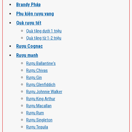
Brandy Pháp
Phụ kiện rượu vang
Quà rượu tết
Quà tặng dưới 1 triệu
Quà tặng từ 1-2 triệu
Rượu Cognac
Rượu mạnh
Rượu Ballantine's
Rượu Chivas
Rượu Gin
Rượu Glenfiddich
Rượu Johnnie Walker
Rượu King Arthur
Rượu Macallan
Rượu Rum
Rượu Singleton
Rượu Tequila