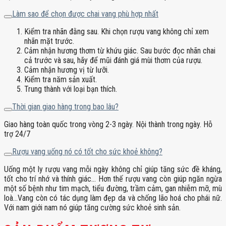
Làm sao để chọn được chai vang phù hợp nhất
Kiểm tra nhãn đằng sau. Khi chọn rượu vang không chỉ xem
nhãn mặt trước.
Cảm nhận hương thơm từ khứu giác. Sau bước đọc nhãn chai
cả trước và sau, hãy để mũi đánh giá mùi thơm của rượu.
Cảm nhận hương vị từ lưỡi.
Kiểm tra năm sản xuất.
Trung thành với loại bạn thích.
Thời gian giao hàng trong bao lâu?
Giao hàng toàn quốc trong vòng 2-3 ngày. Nội thành trong ngày. Hỗ
trợ 24/7
Rượu vang uống nó có tốt cho sức khoẻ không?
Uống một ly rượu vang mỗi ngày không chỉ giúp tăng sức đề kháng,
tốt cho trí nhớ và thính giác… Hơn thế rượu vang còn giúp ngăn ngừa
một số bệnh như tim mạch, tiểu đường, trầm cảm, gan nhiễm mỡ, mù
loà…Vang còn có tác dụng làm đẹp da và chống lão hoá cho phái nữ.
Với nam giới nam nó giúp tăng cường sức khoẻ sinh sản.