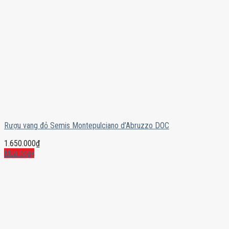
Rượu vang đỏ Semis Montepulciano d’Abruzzo DOC
1.650.000
₫
Mua ngay