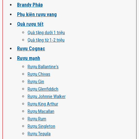
Brandy Pháp
Phụ kiện rượu vang
Quà rượu tết
Quà tặng dưới 1 triệu
Quà tặng từ 1-2 triệu
Rượu Cognac
Rượu mạnh
Rượu Ballantine's
Rượu Chivas
Rượu Gin
Rượu Glenfiddich
Rượu Johnnie Walker
Rượu King Arthur
Rượu Macallan
Rượu Rum
Rượu Singleton
Rượu Tequila