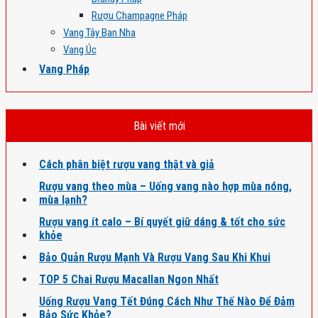
Rượu Champagne Pháp
Vang Tây Ban Nha
Vang Úc
Vang Pháp
Bài viết mới
Cách phân biệt rượu vang thật và giả
Rượu vang theo mùa – Uống vang nào hợp mùa nóng,
mùa lạnh?
Rượu vang ít calo – Bí quyết giữ dáng & tốt cho sức
khỏe
Bảo Quản Rượu Mạnh Và Rượu Vang Sau Khi Khui
TOP 5 Chai Rượu Macallan Ngon Nhất
Uống Rượu Vang Tết Đúng Cách Như Thế Nào Để Đảm
Bảo Sức Khỏe?