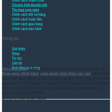
Chính sách thanh toán
Chương trình khuyến mãi
Thu mua rượu vang
Chính sách đổi trả hàng
Chính sách hoàn tiền
Chính sách giao hàng
Chính sách bảo hành
Thông tin
Giới thiệu
Shop
Tin tức
Liên hệ
Quà tặng rượu vang
Hamruoungon.vn
là một doanh nghiệp kinh doanh các sản phẩm về
Rượu vang chính hãng
,
rượu mạnh nhập khẩu cao cấp
. Tất cả các
sản phẩm được đăng tải trên Website này đều được nhập khẩu chính
ngạch và có đầy đủ giấy tờ theo luật định. Chúng tôi luôn mong muốn
được sự lựa chọn và tin tưởng từ khách hàng, cũng như cam kết
phục vụ một cách tốt nhất!
© [2024] HẦM RƯỢU NGON