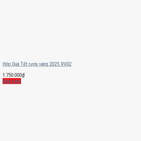
Hộp Quà Tết rượu vang 2025 RV02
1.750.000
₫
Mua ngay