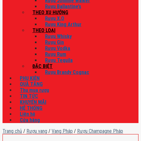
Rượu Johnnie Walker
Rượu Ballantine’s
THEO XU HƯỚNG
Rượu X.O
Rượu King Arthur
THEO LOẠI
Rượu Whisky
Rượu Gin
Rượu Vodka
Rượu Rum
Rượu Tequila
ĐẶC BIỆT
Rượu Brandy Cognac
PHỤ KIỆN
QUÀ TẶNG
Thu mua rượu
TIN TỨC
KHUYẾN MÃI
HỆ THỐNG
Liên hệ
Cửa hàng
Trang chủ
/
Rượu vang
/
Vang Pháp
/
Rượu Champagne Pháp