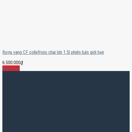
Rượu vang CF collefrisio chai lớn 1.5l phiên bản giới hạn
6.500.000
₫
Mua ngay