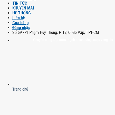
TIN TỨC
KHUYẾN MÃI
HỆ THỐNG
Liên hệ
Cửa hàng
Đăng nhập
Số 69 -71 Phạm Huy Thông, P. 17, Q. Gò Vấp, TPHCM
Chuyên cung cấp rượu mạnh chính hãng, rượu vang nhập khẩu ca
Trang chủ