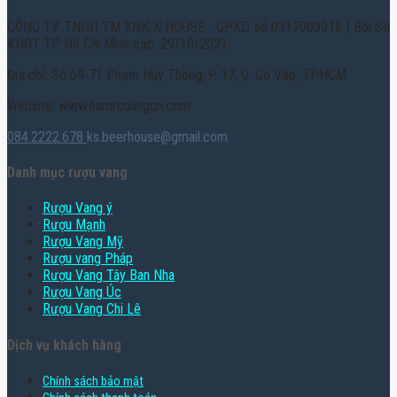
CÔNG TY TNHH TM XNK K HOUSE - GPKD số 0317003916 | Bởi Sở
KHĐT TP. Hồ Chí Minh cấp: 29/10/2021
Địa chỉ: Số 69-71 Phạm Huy Thông, P. 17, Q. Gò Vấp, TPHCM
Website: www.hamruoungon.com
084.2222.678
ks.beerhouse@gmail.com
Danh mục rượu vang
Rượu Vang ý
Rượu Mạnh
Rượu Vang Mỹ
Rượu vang Pháp
Rượu Vang Tây Ban Nha
Rượu Vang Úc
Rượu Vang Chi Lê
Dịch vụ khách hàng
Chính sách bảo mật