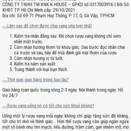
CÔNG TY TNHH TM XNK K HOUSE – GPKD số 0317003916 | Bởi Sở
KHĐT TP. Hồ Chí Minh cấp: 29/10/2021
Địa chỉ: Số 69-71 Phạm Huy Thông, P. 17, Q. Gò Vấp, TPHCM
Làm sao để chọn được chai vang phù hợp nhất
Kiểm tra nhãn đằng sau. Khi chọn rượu vang không chỉ xem
nhãn mặt trước.
Cảm nhận hương thơm từ khứu giác. Sau bước đọc nhãn chai
cả trước và sau, hãy để mũi đánh giá mùi thơm của rượu.
Cảm nhận hương vị từ lưỡi.
Kiểm tra năm sản xuất.
Trung thành với loại bạn thích.
Thời gian giao hàng trong bao lâu?
Giao hàng toàn quốc trong vòng 2-3 ngày. Nội thành trong ngày. Hỗ
trợ 24/7
Rượu vang uống nó có tốt cho sức khoẻ không?
Uống một ly rượu vang mỗi ngày không chỉ giúp tăng sức đề kháng,
tốt cho trí nhớ và thính giác… Hơn thế rượu vang còn giúp ngăn ngừa
một số bệnh như tim mạch, tiểu đường, trầm cảm, gan nhiễm mỡ, mù