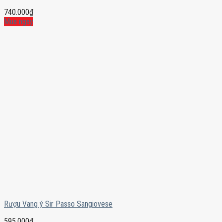
740.000
₫
Mua ngay
Rượu Vang ý Sir Passo Sangiovese
595.000
₫