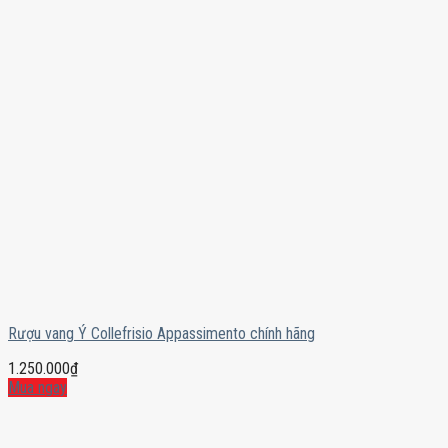
Rượu vang Ý Collefrisio Appassimento chính hãng
1.250.000
₫
Mua ngay