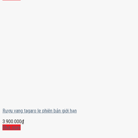
Rượu vang tagaro le phiên bản giới hạn
3.900.000
₫
Mua ngay