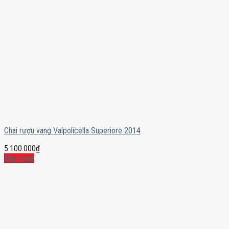
Chai rượu vang Valpolicella Superiore 2014
5.100.000
₫
Mua ngay