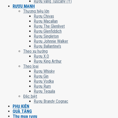
Rượu vang Tuscany (Ý)
RƯỢU MẠNH
Thương hiệu lớn
Rượu Chivas
Rượu Macallan
Rượu The Glenlivet
Rượu Glenfiddich
Rượu Singleton
Rượu Johnnie Walker
Rượu Ballantine’s
Theo xu hướng
Rượu X.O
Rượu King Arthur
Theo loại
Rượu Whisky
Rượu Gin
Rượu Vodka
Rượu Rum
Rượu Tequila
Đặc biệt
Rượu Brandy Cognac
PHỤ KIỆN
QUÀ TẶNG
Thu mua rượu