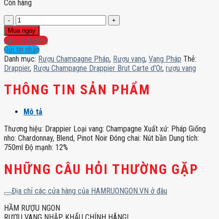
Còn hàng
Rượu
Champagne
Mua ngay
Drappier
Liên hệ hotline
Brut
Gửi tin nhắn
Carte
Danh mục:
Rượu Champagne Pháp
,
Rượu vang
,
Vang Pháp
Thẻ:
d'Or
Drappier
,
Rượu Champagne Drappier Brut Carte d'Or
,
rượu vang
số
lượng
THÔNG TIN SẢN PHẨM
Mô tả
Thương hiệu: Drappier Loại vang: Champagne Xuất xứ: Pháp Giống
nho: Chardonnay, Blend, Pinot Noir Đóng chai: Nút bần Dung tích:
750ml Độ mạnh: 12%
NHỮNG CÂU HỎI THƯỜNG GẶP
Địa chỉ các cửa hàng của HAMRUONGON.VN ở đâu
HẦM RƯỢU NGON
RƯỢU VANG NHẬP KHẨU CHÍNH HÃNG!