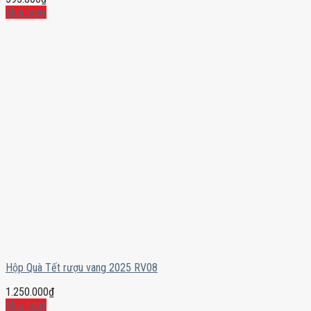
Mua ngay
Hộp Quà Tết rượu vang 2025 RV08
1.250.000
₫
Mua ngay