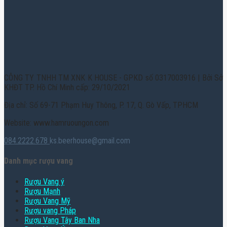
CÔNG TY TNHH TM XNK K HOUSE - GPKD số 0317003916 | Bởi Sở
KHĐT TP. Hồ Chí Minh cấp: 29/10/2021
Địa chỉ: Số 69-71 Phạm Huy Thông, P. 17, Q. Gò Vấp, TPHCM
Website: www.hamruoungon.com
084.2222.678
ks.beerhouse@gmail.com
Danh mục rượu vang
Rượu Vang ý
Rượu Mạnh
Rượu Vang Mỹ
Rượu vang Pháp
Rượu Vang Tây Ban Nha