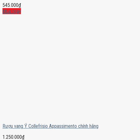
545.000
₫
Mua ngay
Rượu vang Ý Collefrisio Appassimento chính hãng
1.250.000
₫