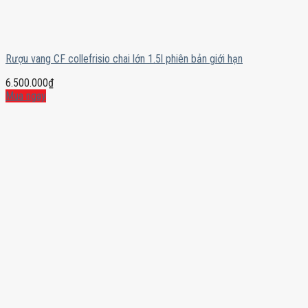
Rượu vang CF collefrisio chai lớn 1.5l phiên bản giới hạn
6.500.000
₫
Mua ngay