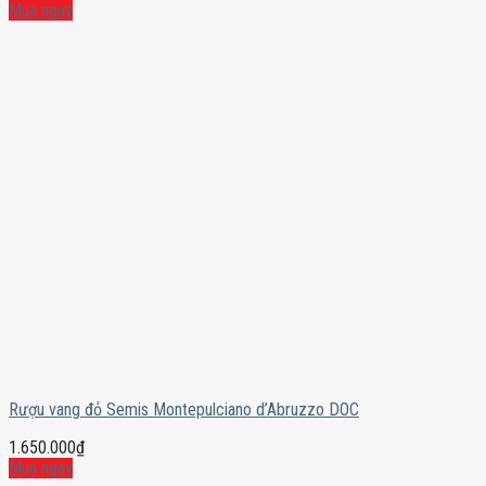
Mua ngay
Rượu vang đỏ Semis Montepulciano d’Abruzzo DOC
1.650.000
₫
Mua ngay