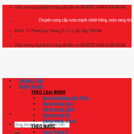
Skip
Chào mừng Quý khách hàng đã đến với WEBSITE HẦM RƯỢU NGON
to
content
Chuyên cung cấp rượu mạnh chính hãng, rượu vang nhập khẩu ca
Số 69 -71 Phạm Huy Thông, P. 17, Q. Gò Vấp, TPHCM
Chào mừng Quý khách hàng đã đến với WEBSITE HẦM RƯỢU NGON
TRANG CHỦ
RƯỢU VANG
THEO LOẠI RƯỢU
Rượu Champagne Pháp
Rượu vang ngọt
Rượu vang hồng
Rượu vang đỏ
Rượu vang trắng
Tìm
THEO NƯỚC
kiếm:
Rượu Vang Ý