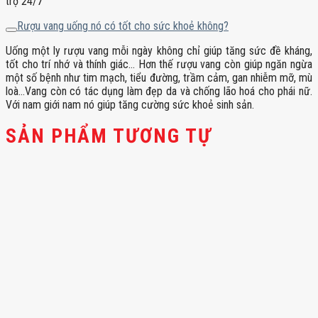
trợ 24/7
Rượu vang uống nó có tốt cho sức khoẻ không?
Uống một ly rượu vang mỗi ngày không chỉ giúp tăng sức đề kháng,
tốt cho trí nhớ và thính giác… Hơn thế rượu vang còn giúp ngăn ngừa
một số bệnh như tim mạch, tiểu đường, trầm cảm, gan nhiễm mỡ, mù
loà…Vang còn có tác dụng làm đẹp da và chống lão hoá cho phái nữ.
Với nam giới nam nó giúp tăng cường sức khoẻ sinh sản.
SẢN PHẨM TƯƠNG TỰ