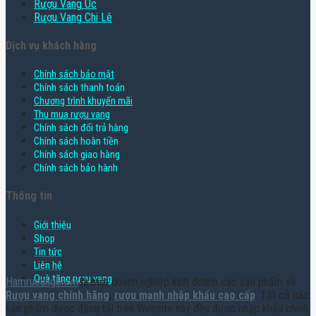
Rượu Vang Úc
Rượu Vang Chi Lê
Dịch vụ khách hàng
Chính sách bảo mật
Chính sách thanh toán
Chương trình khuyến mãi
Thu mua rượu vang
Chính sách đổi trả hàng
Chính sách hoàn tiền
Chính sách giao hàng
Chính sách bảo hành
Thông tin
Giới thiệu
Shop
Tin tức
Liên hệ
Quà tặng rượu vang
Hamruoungon.vn
là một doanh nghiệp kinh doanh các sản phẩm về
Rượu vang chính hãng
,
rượu mạnh nhập khẩu cao cấp
. Tất cả các
sản phẩm được đăng tải trên Website này đều được nhập khẩu chính