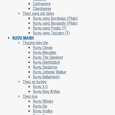
Carmenere
Chardonnay
Theo vùng nổi tiếng
Rượu vang Bordeaux (Pháp)
Rượu vang Burgundy (Pháp)
Rượu vang Puglia (Ý)
Rượu vang Tuscany (Ý)
RƯỢU MẠNH
Thương hiệu lớn
Rượu Chivas
Rượu Macallan
Rượu The Glenlivet
Rượu Glenfiddich
Rượu Singleton
Rượu Johnnie Walker
Rượu Ballantine’s
Theo xu hướng
Rượu X.O
Rượu King Arthur
Theo loại
Rượu Whisky
Rượu Gin
Rượu Vodka