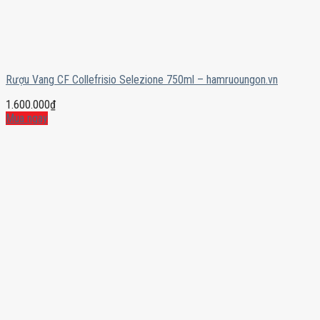
Rượu Vang CF Collefrisio Selezione 750ml – hamruoungon.vn
1.600.000
₫
Mua ngay