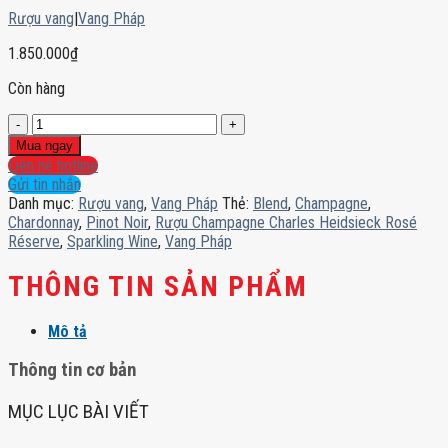
Rượu vang
|
Vang Pháp
1.850.000
₫
Còn hàng
Rượu
Champagne
Mua ngay
Charles
Liên hệ hotline
Heidsieck
Gửi tin nhắn
Rosé
Danh mục:
Rượu vang
,
Vang Pháp
Thẻ:
Blend
,
Champagne
,
Réserve
Chardonnay
,
Pinot Noir
,
Rượu Champagne Charles Heidsieck Rosé
số
Réserve
,
Sparkling Wine
,
Vang Pháp
lượng
THÔNG TIN SẢN PHẨM
Mô tả
Thông tin cơ bản
MỤC LỤC BÀI VIẾT