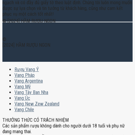
ngạch và có đầy đủ giấy tờ theo luật định. Chúng tôi luôn mong muốn
được sự lựa chọn và tin tưởng từ khách hàng, cũng như cam kết
phục vụ một cách tốt nhất!
© [2024] HẦM RƯỢU NGON
©
[2024] HẦM RƯỢU NGON
Rượu Vang Ý
Vang Pháp
Vang Argentina
Vang Mỹ
Vang Tây Ban Nha
Vang Úc
Vang New Zew Zealand
Vang Chile
THƯỞNG THỨC CÓ TRÁCH NHIỆM
Các sản phẩm rượu không dành cho người dưới 18 tuổi và phụ nữ
đang mang thai.