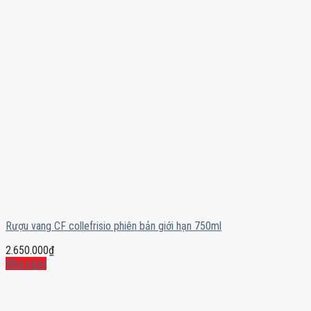
Rượu vang CF collefrisio phiên bản giới hạn 750ml
2.650.000
₫
Mua ngay