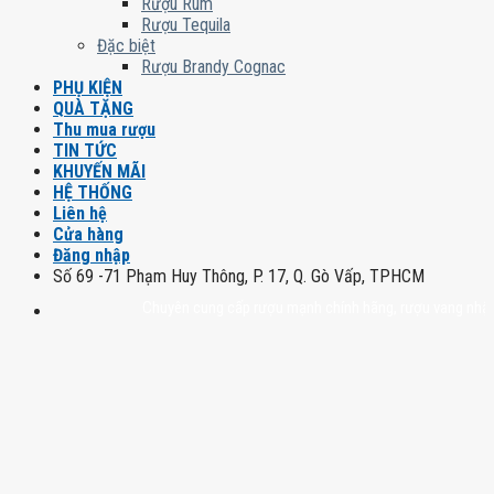
Rượu Rum
Rượu Tequila
Đặc biệt
Rượu Brandy Cognac
PHỤ KIỆN
QUÀ TẶNG
Thu mua rượu
TIN TỨC
KHUYẾN MÃI
HỆ THỐNG
Liên hệ
Cửa hàng
Đăng nhập
Số 69 -71 Phạm Huy Thông, P. 17, Q. Gò Vấp, TPHCM
Chuyên cung cấp rượu mạnh chính hãng, rượu vang nhập khẩu ca