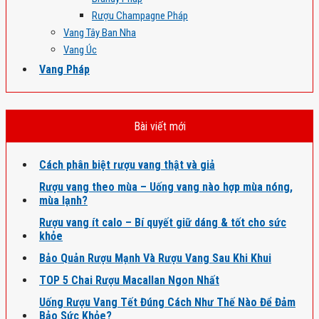
Rượu Champagne Pháp
Vang Tây Ban Nha
Vang Úc
Vang Pháp
Bài viết mới
Cách phân biệt rượu vang thật và giả
Rượu vang theo mùa – Uống vang nào hợp mùa nóng,
mùa lạnh?
Rượu vang ít calo – Bí quyết giữ dáng & tốt cho sức
khỏe
Bảo Quản Rượu Mạnh Và Rượu Vang Sau Khi Khui
TOP 5 Chai Rượu Macallan Ngon Nhất
Uống Rượu Vang Tết Đúng Cách Như Thế Nào Để Đảm
Bảo Sức Khỏe?