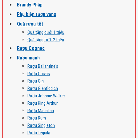
Brandy Pháp
Phụ kiện rượu vang
Quà rượu tết
Quà tặng dưới 1 triệu
Quà tặng từ 1-2 triệu
Rượu Cognac
Rượu mạnh
Rượu Ballantine's
Rượu Chivas
Rượu Gin
Rượu Glenfiddich
Rượu Johnnie Walker
Rượu King Arthur
Rượu Macallan
Rượu Rum
Rượu Singleton
Rượu Tequila