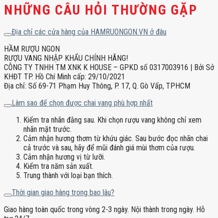
NHỮNG CÂU HỎI THƯỜNG GẶP
Địa chỉ các cửa hàng của HAMRUONGON.VN ở đâu
HẦM RƯỢU NGON
RƯỢU VANG NHẬP KHẨU CHÍNH HÃNG!
CÔNG TY TNHH TM XNK K HOUSE – GPKD số 0317003916 | Bởi Sở
KHĐT TP. Hồ Chí Minh cấp: 29/10/2021
Địa chỉ: Số 69-71 Phạm Huy Thông, P. 17, Q. Gò Vấp, TPHCM
Làm sao để chọn được chai vang phù hợp nhất
Kiểm tra nhãn đằng sau. Khi chọn rượu vang không chỉ xem
nhãn mặt trước.
Cảm nhận hương thơm từ khứu giác. Sau bước đọc nhãn chai
cả trước và sau, hãy để mũi đánh giá mùi thơm của rượu.
Cảm nhận hương vị từ lưỡi.
Kiểm tra năm sản xuất.
Trung thành với loại bạn thích.
Thời gian giao hàng trong bao lâu?
Giao hàng toàn quốc trong vòng 2-3 ngày. Nội thành trong ngày. Hỗ