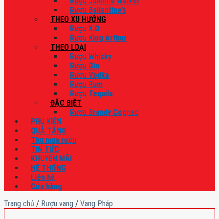
Rượu Johnnie Walker
Rượu Ballantine’s
THEO XU HƯỚNG
Rượu X.O
Rượu King Arthur
THEO LOẠI
Rượu Whisky
Rượu Gin
Rượu Vodka
Rượu Rum
Rượu Tequila
ĐẶC BIỆT
Rượu Brandy Cognac
PHỤ KIỆN
QUÀ TẶNG
Thu mua rượu
TIN TỨC
KHUYẾN MÃI
HỆ THỐNG
Liên hệ
Cửa hàng
Trang chủ
/
Rượu vang
/
Vang Pháp