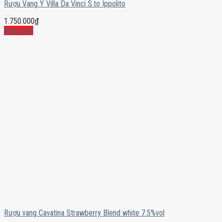
Rượu Vang Ý Villa Da Vinci S.to Ippolito
1.750.000
₫
Mua ngay
Rượu vang Cavatina Strawberry Blend white 7.5%vol