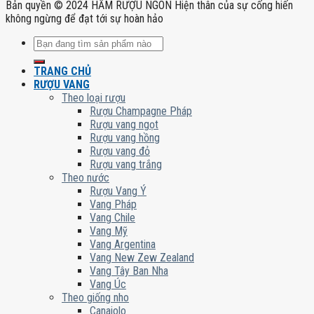
Bản quyền © 2024 HẦM RƯỢU NGON Hiện thân của sự cống hiến
không ngừng để đạt tới sự hoàn hảo
Tìm
kiếm:
TRANG CHỦ
RƯỢU VANG
Theo loại rượu
Rượu Champagne Pháp
Rượu vang ngọt
Rượu vang hồng
Rượu vang đỏ
Rượu vang trắng
Theo nước
Rượu Vang Ý
Vang Pháp
Vang Chile
Vang Mỹ
Vang Argentina
Vang New Zew Zealand
Vang Tây Ban Nha
Vang Úc
Theo giống nho
Canaiolo