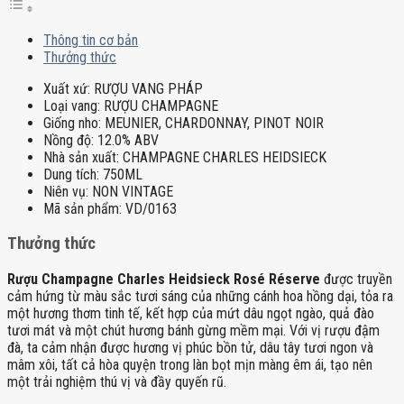
Thông tin cơ bản
Thưởng thức
Xuất xứ:
RƯỢU VANG PHÁP
Loại vang:
RƯỢU CHAMPAGNE
Giống nho:
MEUNIER, CHARDONNAY, PINOT NOIR
Nồng độ:
12.0% ABV
Nhà sản xuất:
CHAMPAGNE CHARLES HEIDSIECK
Dung tích:
750ML
Niên vụ:
NON VINTAGE
Mã sản phẩm:
VD/0163
Thưởng thức
Rượu Champagne Charles Heidsieck Rosé Réserve
được truyền
cảm hứng từ màu sắc tươi sáng của những cánh hoa hồng dại, tỏa ra
một hương thơm tinh tế, kết hợp của mứt dâu ngọt ngào, quả đào
tươi mát và một chút hương bánh gừng mềm mại. Với vị rượu đậm
đà, ta cảm nhận được hương vị phúc bồn tử, dâu tây tươi ngon và
mâm xôi, tất cả hòa quyện trong làn bọt mịn màng êm ái, tạo nên
một trải nghiệm thú vị và đầy quyến rũ.