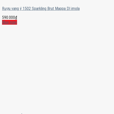
Rượu vang ý 1502 Sparkling Brut Mappa DI imola
590.000
₫
Mua ngay