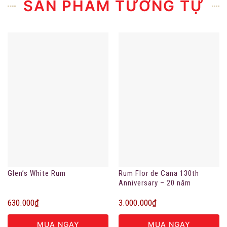
SẢN PHẨM TƯƠNG TỰ
Glen’s White Rum
Rum Flor de Cana 130th
Anniversary – 20 năm
630.000
₫
3.000.000
₫
MUA NGAY
MUA NGAY