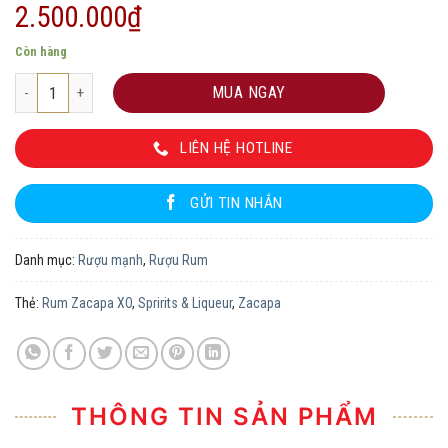
2.500.000
₫
Còn hàng
Rum Zacapa XO số lượng
MUA NGAY
LIÊN HỆ HOTLINE
GỬI TIN NHẮN
Danh mục:
Rượu mạnh
,
Rượu Rum
Thẻ:
Rum Zacapa XO
,
Spririts & Liqueur
,
Zacapa
THÔNG TIN SẢN PHẨM