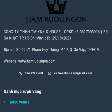
CÔNG TY TNHH TM XNK K HOUSE - GPKD số 0317003916 | Bởi
Sở KHĐT TP. Hồ Chí Minh cấp: 29/10/2021
Địa chỉ: Số 69-71 Phạm Huy Thông, P. 17, Q. Gò Vấp, TPHCM
Website: www.hamruoungon.com
084.2222.678
ks.beerhouse@gmail.com
Danh mục rượu vang
RƯỢU VANG Ý