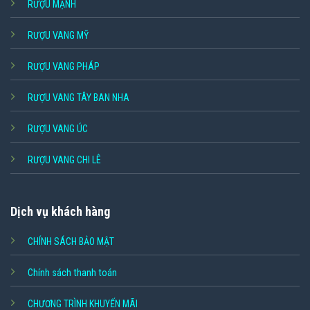
RƯỢU MẠNH
RƯỢU VANG MỸ
RƯỢU VANG PHÁP
RƯỢU VANG TÂY BAN NHA
RƯỢU VANG ÚC
RƯỢU VANG CHI LÊ
Dịch vụ khách hàng
CHÍNH SÁCH BẢO MẬT
Chính sách thanh toán
CHƯƠNG TRÌNH KHUYẾN MÃI