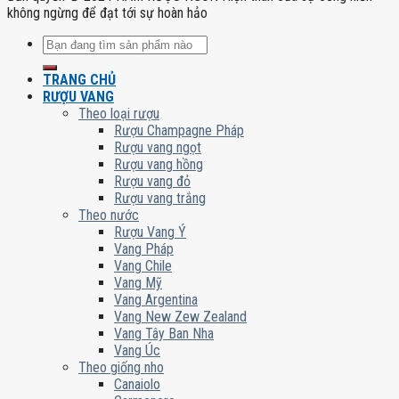
không ngừng để đạt tới sự hoàn hảo
Tìm
kiếm:
TRANG CHỦ
RƯỢU VANG
Theo loại rượu
Rượu Champagne Pháp
Rượu vang ngọt
Rượu vang hồng
Rượu vang đỏ
Rượu vang trắng
Theo nước
Rượu Vang Ý
Vang Pháp
Vang Chile
Vang Mỹ
Vang Argentina
Vang New Zew Zealand
Vang Tây Ban Nha
Vang Úc
Theo giống nho
Canaiolo