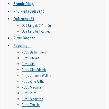
Brandy Pháp
Phụ kiện rượu vang
Quà rượu tết
Quà tặng dưới 1 triệu
Quà tặng từ 1-2 triệu
Rượu Cognac
Rượu mạnh
Rượu Ballantine's
Rượu Chivas
Rượu Gin
Rượu Glenfiddich
Rượu Johnnie Walker
Rượu King Arthur
Rượu Macallan
Rượu Rum
Rượu Singleton
Rượu Tequila