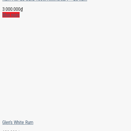
3.000.000
₫
Mua ngay
Glen’s White Rum