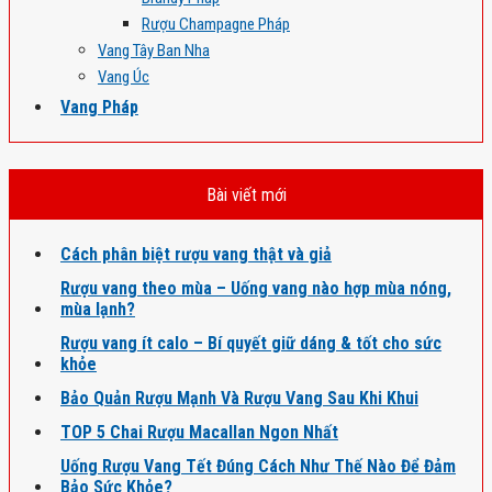
Rượu Champagne Pháp
Vang Tây Ban Nha
Vang Úc
Vang Pháp
Bài viết mới
Cách phân biệt rượu vang thật và giả
Rượu vang theo mùa – Uống vang nào hợp mùa nóng,
mùa lạnh?
Rượu vang ít calo – Bí quyết giữ dáng & tốt cho sức
khỏe
Bảo Quản Rượu Mạnh Và Rượu Vang Sau Khi Khui
TOP 5 Chai Rượu Macallan Ngon Nhất
Uống Rượu Vang Tết Đúng Cách Như Thế Nào Để Đảm
Bảo Sức Khỏe?