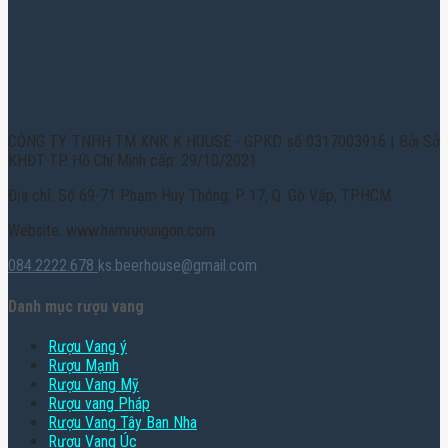
CÔNG TY TNHH TM XNK K HOUSE - GPKD số 0317003916 | Bởi Sở
KHĐT TP. Hồ Chí Minh cấp: 29/10/2021
Địa chỉ: Số 69-71 Phạm Huy Thông, P. 17, Q. Gò Vấp, TPHCM
Website: www.hamruoungon.com
084.2222.678
ks.beerhouse@gmail.com
Danh mục rượu vang
Rượu Vang ý
Rượu Mạnh
Rượu Vang Mỹ
Rượu vang Pháp
Rượu Vang Tây Ban Nha
Rượu Vang Úc