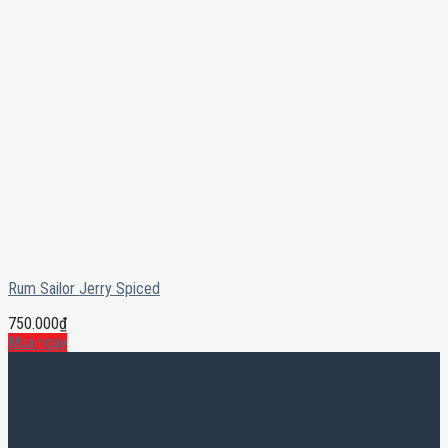
Rum Sailor Jerry Spiced
750.000
₫
Mua ngay