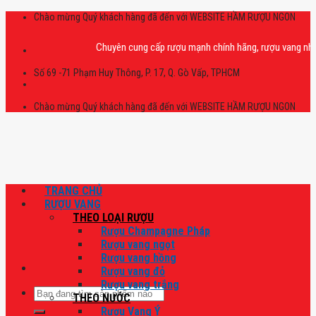
Skip
Chào mừng Quý khách hàng đã đến với WEBSITE HẦM RƯỢU NGON
to
content
Chuyên cung cấp rượu mạnh chính hãng, rượu vang nhập khẩu c
Số 69 -71 Phạm Huy Thông, P. 17, Q. Gò Vấp, TPHCM
Chào mừng Quý khách hàng đã đến với WEBSITE HẦM RƯỢU NGON
TRANG CHỦ
RƯỢU VANG
THEO LOẠI RƯỢU
Rượu Champagne Pháp
Rượu vang ngọt
Rượu vang hồng
Rượu vang đỏ
Rượu vang trắng
Tìm
THEO NƯỚC
kiếm:
Rượu Vang Ý