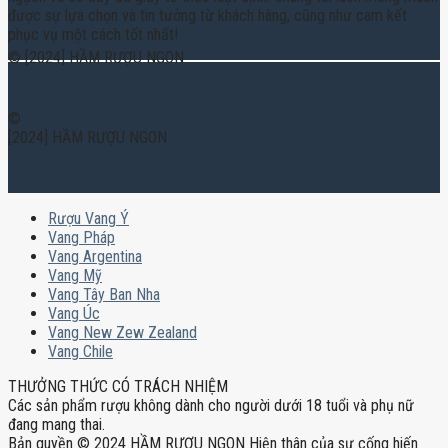
được sự lựa chọn và tin tưởng từ khách hàng, cũng như cam kết
phục vụ một cách tốt nhất!
© [2024] HẦM RƯỢU NGON
©
[2024] HẦM RƯỢU NGON
Rượu Vang Ý
Vang Pháp
Vang Argentina
Vang Mỹ
Vang Tây Ban Nha
Vang Úc
Vang New Zew Zealand
Vang Chile
THƯỞNG THỨC CÓ TRÁCH NHIỆM
Các sản phẩm rượu không dành cho người dưới 18 tuổi và phụ nữ
đang mang thai.
Bản quyền © 2024 HẦM RƯỢU NGON Hiện thân của sự cống hiến