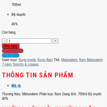
700ml
Độ mạnh:
40%
Còn hàng
Rum
Matusalem
Mua ngay
7
Liên hệ hotline
năm
Gửi tin nhắn
số
Danh mục:
Rượu mạnh
,
Rượu Rum
Thẻ:
Matusalem
,
Rum Matusalem
lượng
7 năm
,
Spririts & Liqueur
THÔNG TIN SẢN PHẨM
Mô tả
Thương hiệu: Matusalem Phân loại: Rum Dung tích: 700ml Độ mạnh:
40%