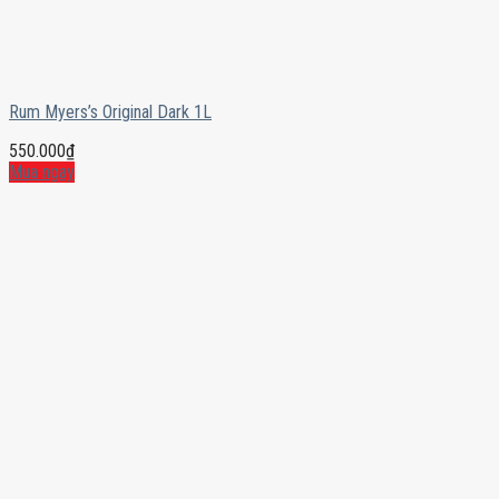
Rum Myers’s Original Dark 1L
550.000
₫
Mua ngay