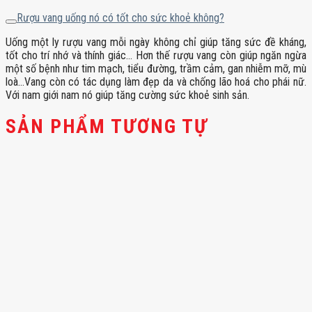
Rượu vang uống nó có tốt cho sức khoẻ không?
Uống một ly rượu vang mỗi ngày không chỉ giúp tăng sức đề kháng,
tốt cho trí nhớ và thính giác… Hơn thế rượu vang còn giúp ngăn ngừa
một số bệnh như tim mạch, tiểu đường, trầm cảm, gan nhiễm mỡ, mù
loà…Vang còn có tác dụng làm đẹp da và chống lão hoá cho phái nữ.
Với nam giới nam nó giúp tăng cường sức khoẻ sinh sản.
SẢN PHẨM TƯƠNG TỰ