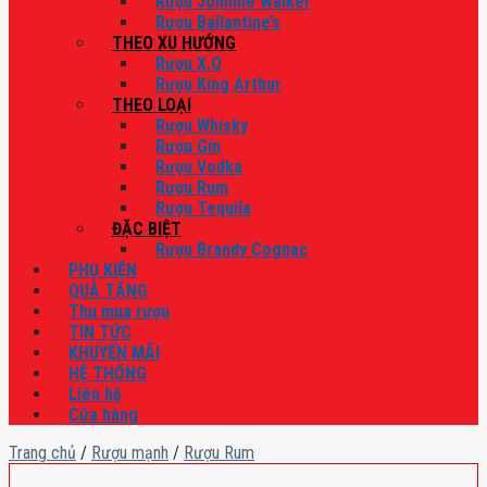
Rượu Johnnie Walker
Rượu Ballantine’s
THEO XU HƯỚNG
Rượu X.O
Rượu King Arthur
THEO LOẠI
Rượu Whisky
Rượu Gin
Rượu Vodka
Rượu Rum
Rượu Tequila
ĐẶC BIỆT
Rượu Brandy Cognac
PHỤ KIỆN
QUÀ TẶNG
Thu mua rượu
TIN TỨC
KHUYẾN MÃI
HỆ THỐNG
Liên hệ
Cửa hàng
Trang chủ
/
Rượu mạnh
/
Rượu Rum