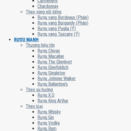
Carmenere
Chardonnay
Theo vùng nổi tiếng
Rượu vang Bordeaux (Pháp)
Rượu vang Burgundy (Pháp)
Rượu vang Puglia (Ý)
Rượu vang Tuscany (Ý)
RƯỢU MẠNH
Thương hiệu lớn
Rượu Chivas
Rượu Macallan
Rượu The Glenlivet
Rượu Glenfiddich
Rượu Singleton
Rượu Johnnie Walker
Rượu Ballantine’s
Theo xu hướng
Rượu X.O
Rượu King Arthur
Theo loại
Rượu Whisky
Rượu Gin
Rượu Vodka
Rượu Rum