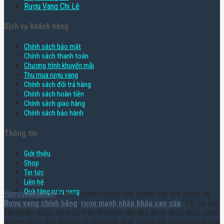
Rượu Vang Chi Lê
Dịch vụ khách hàng
Chính sách bảo mật
Chính sách thanh toán
Chương trình khuyến mãi
Thu mua rượu vang
Chính sách đổi trả hàng
Chính sách hoàn tiền
Chính sách giao hàng
Chính sách bảo hành
Thông tin
Giới thiệu
Shop
Tin tức
Liên hệ
Quà tặng rượu vang
Hamruoungon.vn
là một doanh nghiệp kinh doanh các sản phẩm về
Rượu vang chính hãng
,
rượu mạnh nhập khẩu cao cấp
. Tất cả các
sản phẩm được đăng tải trên Website này đều được nhập khẩu chính
ngạch và có đầy đủ giấy tờ theo luật định. Chúng tôi luôn mong muốn