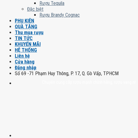
Rượu Tequila
Đặc biệt
Rượu Brandy Cognac
PHỤ KIỆN
QUÀ TẶNG
Thu mua rượu
TIN TỨC
KHUYẾN MÃI
HỆ THỐNG
Liên hệ
Cửa hàng
Đăng nhập
Số 69 -71 Phạm Huy Thông, P. 17, Q. Gò Vấp, TPHCM
Chuyên cung cấp rượu mạnh chính hãng, rượu vang nhập khẩu c