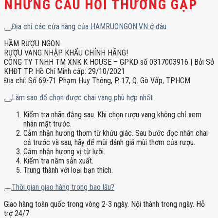
NHỮNG CÂU HỎI THƯỜNG GẶP
Địa chỉ các cửa hàng của HAMRUONGON.VN ở đâu
HẦM RƯỢU NGON
RƯỢU VANG NHẬP KHẨU CHÍNH HÃNG!
CÔNG TY TNHH TM XNK K HOUSE – GPKD số 0317003916 | Bởi Sở
KHĐT TP. Hồ Chí Minh cấp: 29/10/2021
Địa chỉ: Số 69-71 Phạm Huy Thông, P. 17, Q. Gò Vấp, TPHCM
Làm sao để chọn được chai vang phù hợp nhất
Kiểm tra nhãn đằng sau. Khi chọn rượu vang không chỉ xem
nhãn mặt trước.
Cảm nhận hương thơm từ khứu giác. Sau bước đọc nhãn chai
cả trước và sau, hãy để mũi đánh giá mùi thơm của rượu.
Cảm nhận hương vị từ lưỡi.
Kiểm tra năm sản xuất.
Trung thành với loại bạn thích.
Thời gian giao hàng trong bao lâu?
Giao hàng toàn quốc trong vòng 2-3 ngày. Nội thành trong ngày. Hỗ
trợ 24/7