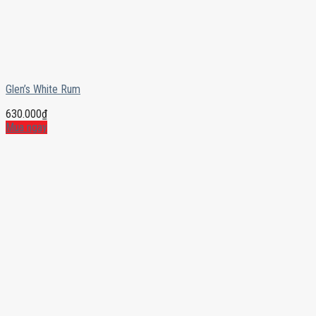
Glen’s White Rum
630.000
₫
Mua ngay