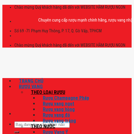
Skip
Chào mừng Quý khách hàng đã đến với WEBSITE HẦM RƯỢU NGON
to
content
Chuyên cung cấp rượu mạnh chính hãng, rượu vang nhập khẩu cao
Số 69 -71 Phạm Huy Thông, P. 17, Q. Gò Vấp, TPHCM
Chào mừng Quý khách hàng đã đến với WEBSITE HẦM RƯỢU NGON
TRANG CHỦ
RƯỢU VANG
THEO LOẠI RƯỢU
Rượu Champagne Pháp
Rượu vang ngọt
Rượu vang hồng
Rượu vang đỏ
Rượu vang trắng
Tìm
THEO NƯỚC
kiếm:
Rượu Vang Ý