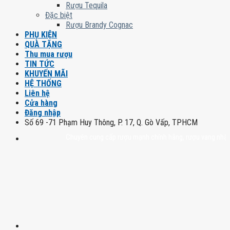
Rượu Tequila
Đặc biệt
Rượu Brandy Cognac
PHỤ KIỆN
QUÀ TẶNG
Thu mua rượu
TIN TỨC
KHUYẾN MÃI
HỆ THỐNG
Liên hệ
Cửa hàng
Đăng nhập
Số 69 -71 Phạm Huy Thông, P. 17, Q. Gò Vấp, TPHCM
Chuyên cung cấp rượu mạnh chính hãng, rượu vang nhập khẩu cao