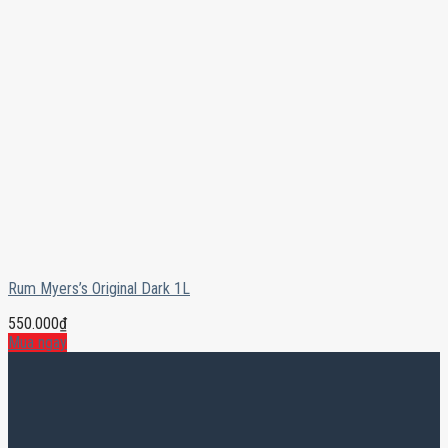
Rum Myers’s Original Dark 1L
550.000
₫
Mua ngay