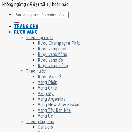
không ngừng để đạt tới sự hoàn hảo
Tìm
kiếm:
TRANG CHỦ
RƯỢU VANG
Theo loại rượu
Rượu Champagne Pháp
Rượu vang ngọt
Rượu vang hồng
Rượu vang đỏ
Rượu vang trắng
Theo nước
Rượu Vang Ý
Vang Pháp
Vang Chile
Vang Mỹ
Vang Argentina
Vang New Zew Zealand
Vang Tây Ban Nha
Vang Úc
Theo giống nho
Canaiolo