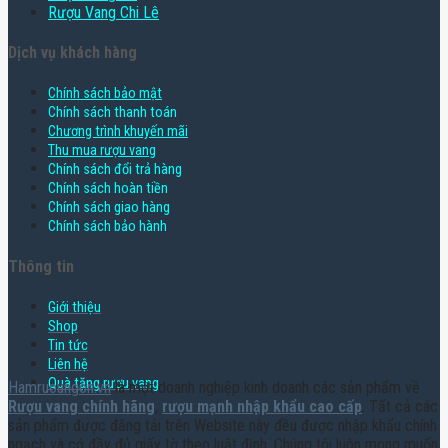
Rượu Vang Chi Lê
Dịch vụ khách hàng
Chính sách bảo mật
Chính sách thanh toán
Chương trình khuyến mãi
Thu mua rượu vang
Chính sách đổi trả hàng
Chính sách hoàn tiền
Chính sách giao hàng
Chính sách bảo hành
Thông tin
Giới thiệu
Shop
Tin tức
Liên hệ
Quà tặng rượu vang
Hamruoungon.vn
là một doanh nghiệp kinh doanh các sản phẩm về
Rượu vang chính hãng
,
rượu mạnh nhập khẩu cao cấp
. Tất cả các
sản phẩm được đăng tải trên Website này đều được nhập khẩu chính
ngạch và có đầy đủ giấy tờ theo luật định. Chúng tôi luôn mong muốn