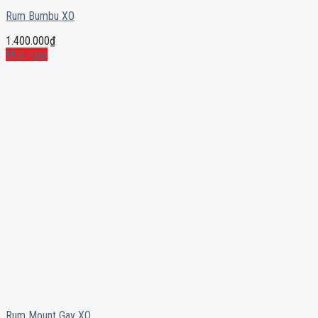
Rum Bumbu XO
1.400.000
₫
Mua ngay
Rum Mount Gay XO