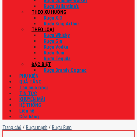
Rượu Johnnie Walker
Rượu Ballantine’s
THEO XU HƯỚNG
Rượu X.O
Rượu King Arthur
THEO LOẠI
Rượu Whisky
Rượu Gin
Rượu Vodka
Rượu Rum
Rượu Tequila
ĐẶC BIỆT
Rượu Brandy Cognac
PHỤ KIỆN
QUÀ TẶNG
Thu mua rượu
TIN TỨC
KHUYẾN MÃI
HỆ THỐNG
Liên hệ
Cửa hàng
Trang chủ
/
Rượu mạnh
/
Rượu Rum