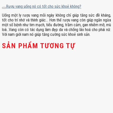
Rượu vang uống nó có tốt cho sức khoẻ không?
Uống một ly rượu vang mỗi ngày không chỉ giúp tăng sức đề kháng,
tốt cho trí nhớ và thính giác… Hơn thế rượu vang còn giúp ngăn ngừa
một số bệnh như tim mạch, tiểu đường, trầm cảm, gan nhiễm mỡ, mù
loà…Vang còn có tác dụng làm đẹp da và chống lão hoá cho phái nữ.
Với nam giới nam nó giúp tăng cường sức khoẻ sinh sản.
SẢN PHẨM TƯƠNG TỰ