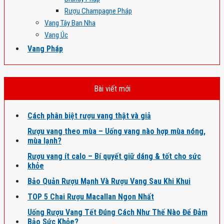
Rượu Champagne Pháp
Vang Tây Ban Nha
Vang Úc
Vang Pháp
Bài viết mới
Cách phân biệt rượu vang thật và giả
Rượu vang theo mùa – Uống vang nào hợp mùa nóng,
mùa lạnh?
Rượu vang ít calo – Bí quyết giữ dáng & tốt cho sức
khỏe
Bảo Quản Rượu Mạnh Và Rượu Vang Sau Khi Khui
TOP 5 Chai Rượu Macallan Ngon Nhất
Uống Rượu Vang Tết Đúng Cách Như Thế Nào Để Đảm
Bảo Sức Khỏe?