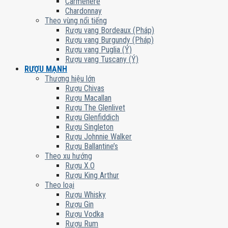
Carmenere
Chardonnay
Theo vùng nổi tiếng
Rượu vang Bordeaux (Pháp)
Rượu vang Burgundy (Pháp)
Rượu vang Puglia (Ý)
Rượu vang Tuscany (Ý)
RƯỢU MẠNH
Thương hiệu lớn
Rượu Chivas
Rượu Macallan
Rượu The Glenlivet
Rượu Glenfiddich
Rượu Singleton
Rượu Johnnie Walker
Rượu Ballantine’s
Theo xu hướng
Rượu X.O
Rượu King Arthur
Theo loại
Rượu Whisky
Rượu Gin
Rượu Vodka
Rượu Rum