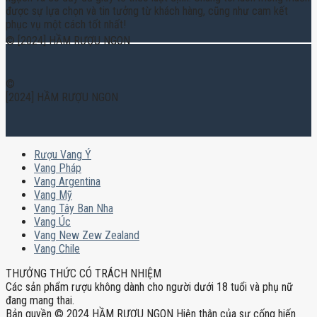
được sự lựa chọn và tin tưởng từ khách hàng, cũng như cam kết
phục vụ một cách tốt nhất!
© [2024] HẦM RƯỢU NGON
©
[2024] HẦM RƯỢU NGON
Rượu Vang Ý
Vang Pháp
Vang Argentina
Vang Mỹ
Vang Tây Ban Nha
Vang Úc
Vang New Zew Zealand
Vang Chile
THƯỞNG THỨC CÓ TRÁCH NHIỆM
Các sản phẩm rượu không dành cho người dưới 18 tuổi và phụ nữ
đang mang thai.
Bản quyền © 2024 HẦM RƯỢU NGON Hiện thân của sự cống hiến