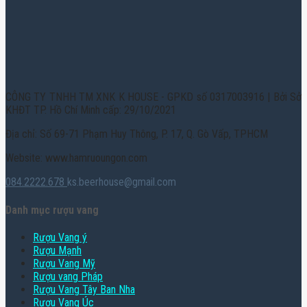
CÔNG TY TNHH TM XNK K HOUSE - GPKD số 0317003916 | Bởi Sở
KHĐT TP. Hồ Chí Minh cấp: 29/10/2021
Địa chỉ: Số 69-71 Phạm Huy Thông, P. 17, Q. Gò Vấp, TPHCM
Website: www.hamruoungon.com
084.2222.678
ks.beerhouse@gmail.com
Danh mục rượu vang
Rượu Vang ý
Rượu Mạnh
Rượu Vang Mỹ
Rượu vang Pháp
Rượu Vang Tây Ban Nha
Rượu Vang Úc