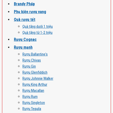
Brandy Pháp
Phụ kiện rượu vang
Quà rượu tết
Quà tặng dưới 1 triệu
Quà tặng từ 1-2 triệu
Rượu Cognac
Rượu mạnh
Rượu Ballantine's
Rượu Chivas
Rượu Gin
Rượu Glenfiddich
Rượu Johnnie Walker
Rượu King Arthur
Rượu Macallan
Rượu Rum
Rượu Singleton
Rượu Tequila