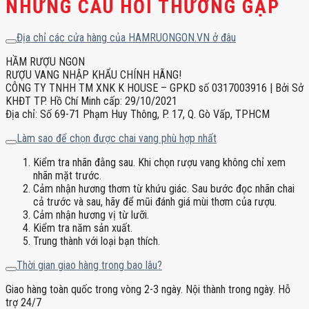
NHỮNG CÂU HỎI THƯỜNG GẶP
Địa chỉ các cửa hàng của HAMRUONGON.VN ở đâu
HẦM RƯỢU NGON
RƯỢU VANG NHẬP KHẨU CHÍNH HÃNG!
CÔNG TY TNHH TM XNK K HOUSE – GPKD số 0317003916 | Bởi Sở
KHĐT TP. Hồ Chí Minh cấp: 29/10/2021
Địa chỉ: Số 69-71 Phạm Huy Thông, P. 17, Q. Gò Vấp, TPHCM
Làm sao để chọn được chai vang phù hợp nhất
Kiểm tra nhãn đằng sau. Khi chọn rượu vang không chỉ xem
nhãn mặt trước.
Cảm nhận hương thơm từ khứu giác. Sau bước đọc nhãn chai
cả trước và sau, hãy để mũi đánh giá mùi thơm của rượu.
Cảm nhận hương vị từ lưỡi.
Kiểm tra năm sản xuất.
Trung thành với loại bạn thích.
Thời gian giao hàng trong bao lâu?
Giao hàng toàn quốc trong vòng 2-3 ngày. Nội thành trong ngày. Hỗ
trợ 24/7