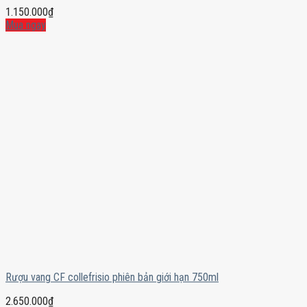
1.150.000
₫
Mua ngay
Rượu vang CF collefrisio phiên bản giới hạn 750ml
2.650.000
₫