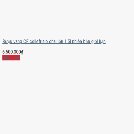
Rượu vang CF collefrisio chai lớn 1.5l phiên bản giới hạn
6.500.000
₫
Mua ngay