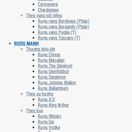
Carmenere
Chardonnay
Theo vùng nổi tiếng
Rượu vang Bordeaux (Pháp)
Rượu vang Burgundy (Pháp)
Rượu vang Puglia (Ý)
Rượu vang Tuscany (Ý)
RƯỢU MẠNH
Thương hiệu lớn
Rượu Chivas
Rượu Macallan
Rượu The Glenlivet
Rượu Glenfiddich
Rượu Singleton
Rượu Johnnie Walker
Rượu Ballantine’s
Theo xu hướng
Rượu X.O
Rượu King Arthur
Theo loại
Rượu Whisky
Rượu Gin
Rượu Vodka