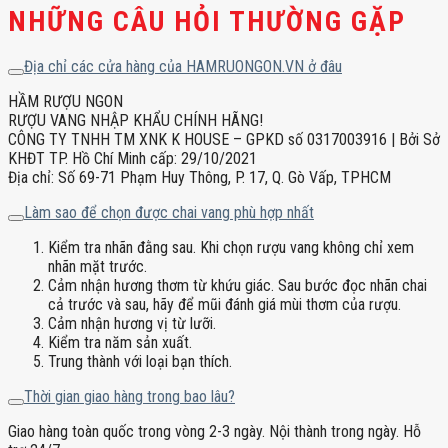
NHỮNG CÂU HỎI THƯỜNG GẶP
Địa chỉ các cửa hàng của HAMRUONGON.VN ở đâu
HẦM RƯỢU NGON
RƯỢU VANG NHẬP KHẨU CHÍNH HÃNG!
CÔNG TY TNHH TM XNK K HOUSE – GPKD số 0317003916 | Bởi Sở
KHĐT TP. Hồ Chí Minh cấp: 29/10/2021
Địa chỉ: Số 69-71 Phạm Huy Thông, P. 17, Q. Gò Vấp, TPHCM
Làm sao để chọn được chai vang phù hợp nhất
Kiểm tra nhãn đằng sau. Khi chọn rượu vang không chỉ xem
nhãn mặt trước.
Cảm nhận hương thơm từ khứu giác. Sau bước đọc nhãn chai
cả trước và sau, hãy để mũi đánh giá mùi thơm của rượu.
Cảm nhận hương vị từ lưỡi.
Kiểm tra năm sản xuất.
Trung thành với loại bạn thích.
Thời gian giao hàng trong bao lâu?
Giao hàng toàn quốc trong vòng 2-3 ngày. Nội thành trong ngày. Hỗ