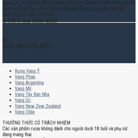
ngạch và có đầy đủ giấy tờ theo luật định. Chúng tôi luôn mong muốn
được sự lựa chọn và tin tưởng từ khách hàng, cũng như cam kết
phục vụ một cách tốt nhất!
© [2024] HẦM RƯỢU NGON
©
[2024] HẦM RƯỢU NGON
Rượu Vang Ý
Vang Pháp
Vang Argentina
Vang Mỹ
Vang Tây Ban Nha
Vang Úc
Vang New Zew Zealand
Vang Chile
THƯỞNG THỨC CÓ TRÁCH NHIỆM
Các sản phẩm rượu không dành cho người dưới 18 tuổi và phụ nữ
đang mang thai.