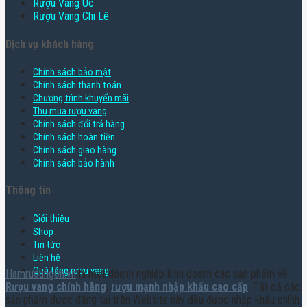
Rượu Vang Úc
Rượu Vang Chi Lê
Dịch vụ khách hàng
Chính sách bảo mật
Chính sách thanh toán
Chương trình khuyến mãi
Thu mua rượu vang
Chính sách đổi trả hàng
Chính sách hoàn tiền
Chính sách giao hàng
Chính sách bảo hành
Thông tin
Giới thiệu
Shop
Tin tức
Liên hệ
Quà tặng rượu vang
Hamruoungon.vn
là một doanh nghiệp kinh doanh các sản phẩm về
Rượu vang chính hãng
,
rượu mạnh nhập khẩu cao cấp
. Tất cả các
sản phẩm được đăng tải trên Website này đều được nhập khẩu chính