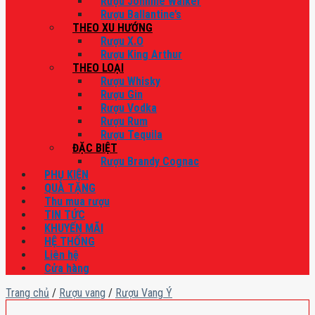
Rượu Johnnie Walker
Rượu Ballantine’s
THEO XU HƯỚNG
Rượu X.O
Rượu King Arthur
THEO LOẠI
Rượu Whisky
Rượu Gin
Rượu Vodka
Rượu Rum
Rượu Tequila
ĐẶC BIỆT
Rượu Brandy Cognac
PHỤ KIỆN
QUÀ TẶNG
Thu mua rượu
TIN TỨC
KHUYẾN MÃI
HỆ THỐNG
Liên hệ
Cửa hàng
Trang chủ
/
Rượu vang
/
Rượu Vang Ý