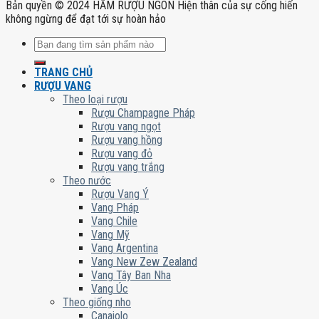
Bản quyền © 2024 HẦM RƯỢU NGON Hiện thân của sự cống hiến
không ngừng để đạt tới sự hoàn hảo
Tìm
kiếm:
TRANG CHỦ
RƯỢU VANG
Theo loại rượu
Rượu Champagne Pháp
Rượu vang ngọt
Rượu vang hồng
Rượu vang đỏ
Rượu vang trắng
Theo nước
Rượu Vang Ý
Vang Pháp
Vang Chile
Vang Mỹ
Vang Argentina
Vang New Zew Zealand
Vang Tây Ban Nha
Vang Úc
Theo giống nho
Canaiolo