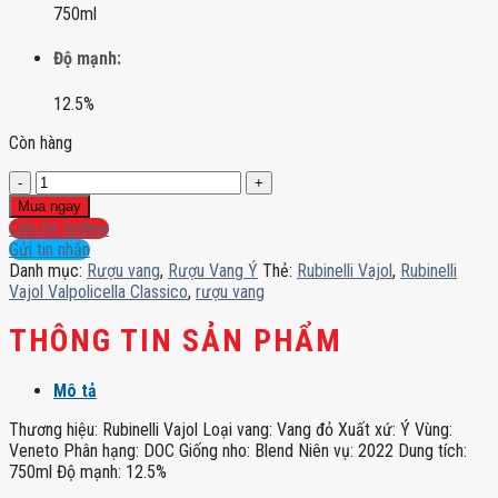
750ml
Độ mạnh:
12.5%
Còn hàng
Rubinelli
Vajol
Mua ngay
Valpolicella
Liên hệ hotline
Classico
Gửi tin nhắn
số
Danh mục:
Rượu vang
,
Rượu Vang Ý
Thẻ:
Rubinelli Vajol
,
Rubinelli
lượng
Vajol Valpolicella Classico
,
rượu vang
THÔNG TIN SẢN PHẨM
Mô tả
Thương hiệu: Rubinelli Vajol Loại vang: Vang đỏ Xuất xứ: Ý Vùng:
Veneto Phân hạng: DOC Giống nho: Blend Niên vụ: 2022 Dung tích:
750ml Độ mạnh: 12.5%