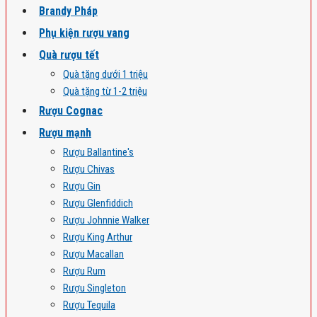
Brandy Pháp
Phụ kiện rượu vang
Quà rượu tết
Quà tặng dưới 1 triệu
Quà tặng từ 1-2 triệu
Rượu Cognac
Rượu mạnh
Rượu Ballantine's
Rượu Chivas
Rượu Gin
Rượu Glenfiddich
Rượu Johnnie Walker
Rượu King Arthur
Rượu Macallan
Rượu Rum
Rượu Singleton
Rượu Tequila