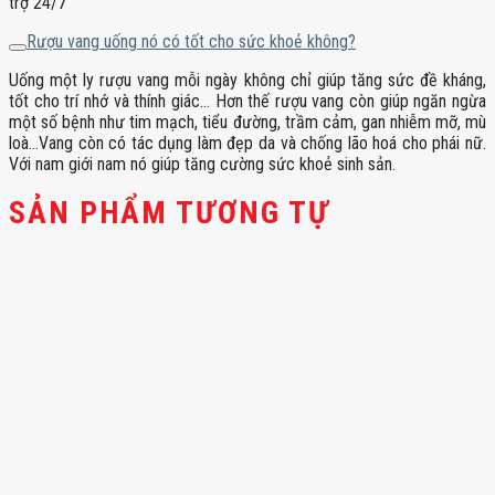
trợ 24/7
Rượu vang uống nó có tốt cho sức khoẻ không?
Uống một ly rượu vang mỗi ngày không chỉ giúp tăng sức đề kháng,
tốt cho trí nhớ và thính giác… Hơn thế rượu vang còn giúp ngăn ngừa
một số bệnh như tim mạch, tiểu đường, trầm cảm, gan nhiễm mỡ, mù
loà…Vang còn có tác dụng làm đẹp da và chống lão hoá cho phái nữ.
Với nam giới nam nó giúp tăng cường sức khoẻ sinh sản.
SẢN PHẨM TƯƠNG TỰ