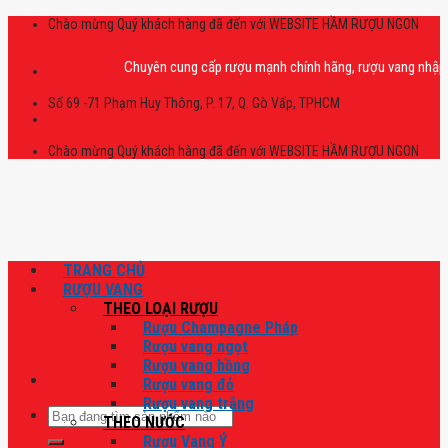
Skip
Chào mừng Quý khách hàng đã đến với WEBSITE HẦM RƯỢU NGON
to
content
Chuyên cung cấp rượu mạnh chính hãng, rượu vang nhập khẩu cao
Số 69 -71 Phạm Huy Thông, P. 17, Q. Gò Vấp, TPHCM
Chào mừng Quý khách hàng đã đến với WEBSITE HẦM RƯỢU NGON
TRANG CHỦ
RƯỢU VANG
THEO LOẠI RƯỢU
Rượu Champagne Pháp
Rượu vang ngọt
Rượu vang hồng
Rượu vang đỏ
Rượu vang trắng
Tìm
THEO NƯỚC
kiếm:
Rượu Vang Ý