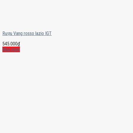
Rượu Vang rosso lazio IGT
545.000
₫
Mua ngay