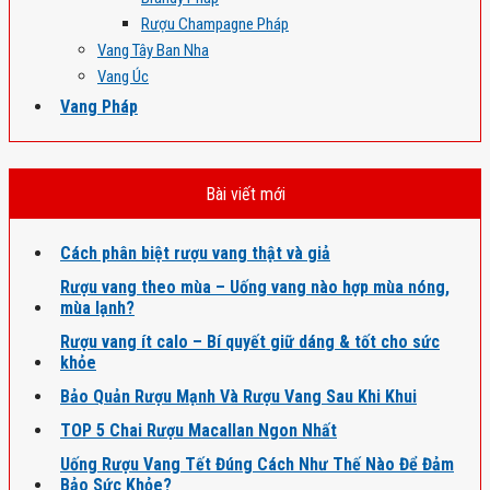
Rượu Champagne Pháp
Vang Tây Ban Nha
Vang Úc
Vang Pháp
Bài viết mới
Cách phân biệt rượu vang thật và giả
Rượu vang theo mùa – Uống vang nào hợp mùa nóng,
mùa lạnh?
Rượu vang ít calo – Bí quyết giữ dáng & tốt cho sức
khỏe
Bảo Quản Rượu Mạnh Và Rượu Vang Sau Khi Khui
TOP 5 Chai Rượu Macallan Ngon Nhất
Uống Rượu Vang Tết Đúng Cách Như Thế Nào Để Đảm
Bảo Sức Khỏe?