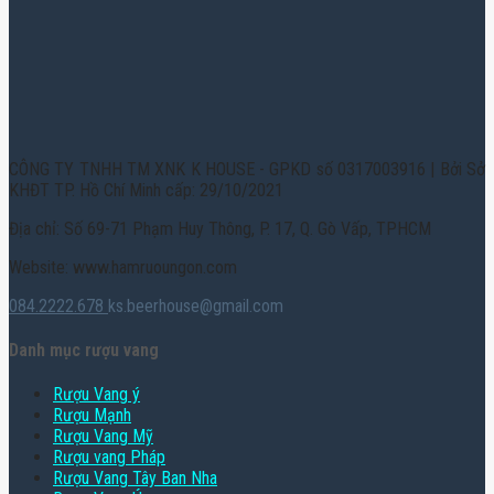
CÔNG TY TNHH TM XNK K HOUSE - GPKD số 0317003916 | Bởi Sở
KHĐT TP. Hồ Chí Minh cấp: 29/10/2021
Địa chỉ: Số 69-71 Phạm Huy Thông, P. 17, Q. Gò Vấp, TPHCM
Website: www.hamruoungon.com
084.2222.678
ks.beerhouse@gmail.com
Danh mục rượu vang
Rượu Vang ý
Rượu Mạnh
Rượu Vang Mỹ
Rượu vang Pháp
Rượu Vang Tây Ban Nha