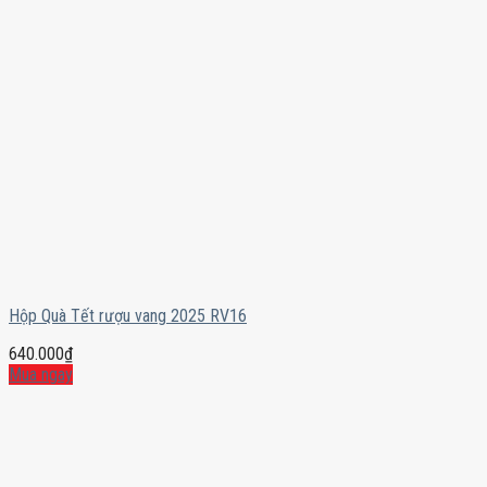
Hộp Quà Tết rượu vang 2025 RV16
640.000
₫
Mua ngay