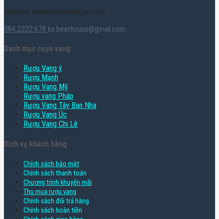
Website: www.hamruoungon.com
084.2222.678
ks.beerhouse@gmail.com
Danh mục rượu vang
Rượu Vang ý
Rượu Mạnh
Rượu Vang Mỹ
Rượu vang Pháp
Rượu Vang Tây Ban Nha
Rượu Vang Úc
Rượu Vang Chi Lê
Dịch vụ khách hàng
Chính sách bảo mật
Chính sách thanh toán
Chương trình khuyến mãi
Thu mua rượu vang
Chính sách đổi trả hàng
Chính sách hoàn tiền