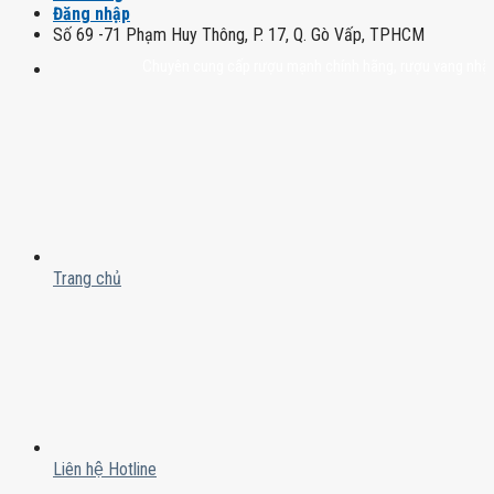
Đăng nhập
Số 69 -71 Phạm Huy Thông, P. 17, Q. Gò Vấp, TPHCM
Chuyên cung cấp rượu mạnh chính hãng, rượu vang nhập khẩu ca
Trang chủ
Liên hệ Hotline