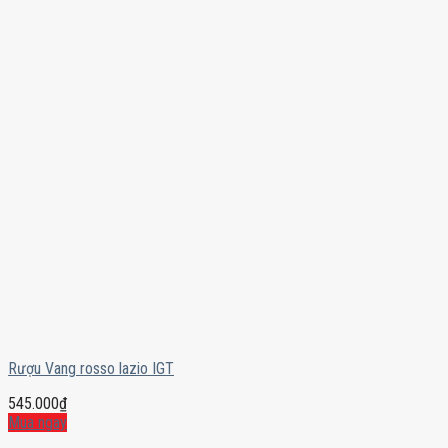
Rượu Vang rosso lazio IGT
545.000
₫
Mua ngay