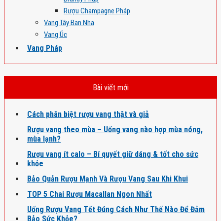
Rượu Champagne Pháp
Vang Tây Ban Nha
Vang Úc
Vang Pháp
Bài viết mới
Cách phân biệt rượu vang thật và giả
Rượu vang theo mùa – Uống vang nào hợp mùa nóng,
mùa lạnh?
Rượu vang ít calo – Bí quyết giữ dáng & tốt cho sức
khỏe
Bảo Quản Rượu Mạnh Và Rượu Vang Sau Khi Khui
TOP 5 Chai Rượu Macallan Ngon Nhất
Uống Rượu Vang Tết Đúng Cách Như Thế Nào Để Đảm
Bảo Sức Khỏe?