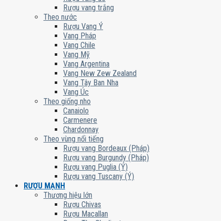
Rượu vang trắng
Theo nước
Rượu Vang Ý
Vang Pháp
Vang Chile
Vang Mỹ
Vang Argentina
Vang New Zew Zealand
Vang Tây Ban Nha
Vang Úc
Theo giống nho
Canaiolo
Carmenere
Chardonnay
Theo vùng nổi tiếng
Rượu vang Bordeaux (Pháp)
Rượu vang Burgundy (Pháp)
Rượu vang Puglia (Ý)
Rượu vang Tuscany (Ý)
RƯỢU MẠNH
Thương hiệu lớn
Rượu Chivas
Rượu Macallan