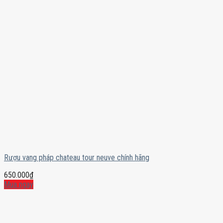
Rượu vang pháp chateau tour neuve chính hãng
650.000
₫
Mua ngay