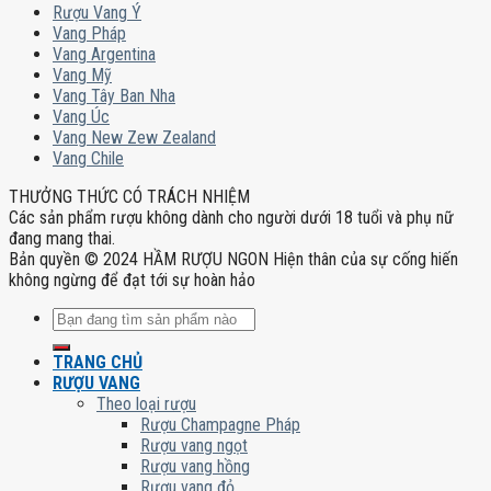
Rượu Vang Ý
Vang Pháp
Vang Argentina
Vang Mỹ
Vang Tây Ban Nha
Vang Úc
Vang New Zew Zealand
Vang Chile
THƯỞNG THỨC CÓ TRÁCH NHIỆM
Các sản phẩm rượu không dành cho người dưới 18 tuổi và phụ nữ
đang mang thai.
Bản quyền © 2024 HẦM RƯỢU NGON Hiện thân của sự cống hiến
không ngừng để đạt tới sự hoàn hảo
Tìm
kiếm:
TRANG CHỦ
RƯỢU VANG
Theo loại rượu
Rượu Champagne Pháp
Rượu vang ngọt
Rượu vang hồng
Rượu vang đỏ