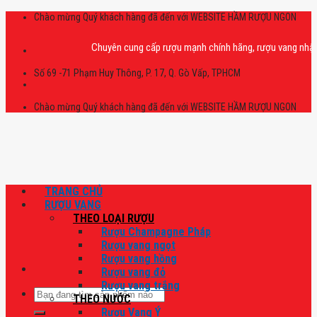
Skip
Chào mừng Quý khách hàng đã đến với WEBSITE HẦM RƯỢU NGON
to
content
Chuyên cung cấp rượu mạnh chính hãng, rượu vang nhập khẩu ca
Số 69 -71 Phạm Huy Thông, P. 17, Q. Gò Vấp, TPHCM
Chào mừng Quý khách hàng đã đến với WEBSITE HẦM RƯỢU NGON
TRANG CHỦ
RƯỢU VANG
THEO LOẠI RƯỢU
Rượu Champagne Pháp
Rượu vang ngọt
Rượu vang hồng
Rượu vang đỏ
Rượu vang trắng
Tìm
THEO NƯỚC
kiếm:
Rượu Vang Ý