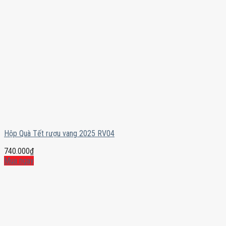
Hộp Quà Tết rượu vang 2025 RV04
740.000
₫
Mua ngay