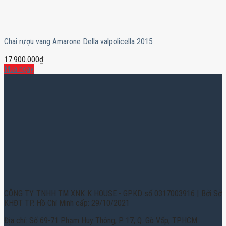
Chai rượu vang Amarone Della valpolicella 2015
17.900.000
₫
Mua ngay
CÔNG TY TNHH TM XNK K HOUSE - GPKD số 0317003916 | Bởi Sở
KHĐT TP. Hồ Chí Minh cấp: 29/10/2021
Địa chỉ: Số 69-71 Phạm Huy Thông, P. 17, Q. Gò Vấp, TPHCM