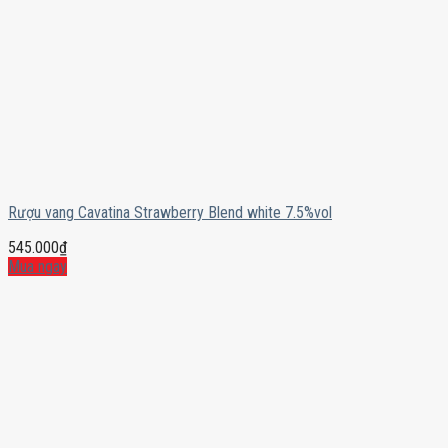
Rượu vang Cavatina Strawberry Blend white 7.5%vol
545.000
₫
Mua ngay