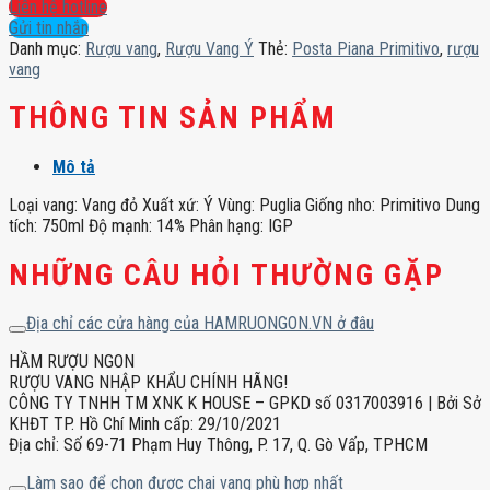
Primitivo
Liên hệ hotline
số
Gửi tin nhắn
lượng
Danh mục:
Rượu vang
,
Rượu Vang Ý
Thẻ:
Posta Piana Primitivo
,
rượu
vang
THÔNG TIN SẢN PHẨM
Mô tả
Loại vang: Vang đỏ Xuất xứ: Ý Vùng: Puglia Giống nho: Primitivo Dung
tích: 750ml Độ mạnh: 14% Phân hạng: IGP
NHỮNG CÂU HỎI THƯỜNG GẶP
Địa chỉ các cửa hàng của HAMRUONGON.VN ở đâu
HẦM RƯỢU NGON
RƯỢU VANG NHẬP KHẨU CHÍNH HÃNG!
CÔNG TY TNHH TM XNK K HOUSE – GPKD số 0317003916 | Bởi Sở
KHĐT TP. Hồ Chí Minh cấp: 29/10/2021
Địa chỉ: Số 69-71 Phạm Huy Thông, P. 17, Q. Gò Vấp, TPHCM
Làm sao để chọn được chai vang phù hợp nhất