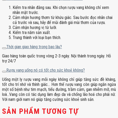
Kiểm tra nhãn đằng sau. Khi chọn rượu vang không chỉ xem
nhãn mặt trước.
Cảm nhận hương thơm từ khứu giác. Sau bước đọc nhãn chai
cả trước và sau, hãy để mũi đánh giá mùi thơm của rượu.
Cảm nhận hương vị từ lưỡi.
Kiểm tra năm sản xuất.
Trung thành với loại bạn thích.
Thời gian giao hàng trong bao lâu?
Giao hàng toàn quốc trong vòng 2-3 ngày. Nội thành trong ngày. Hỗ
trợ 24/7
Rượu vang uống nó có tốt cho sức khoẻ không?
Uống một ly rượu vang mỗi ngày không chỉ giúp tăng sức đề kháng,
tốt cho trí nhớ và thính giác… Hơn thế rượu vang còn giúp ngăn ngừa
một số bệnh như tim mạch, tiểu đường, trầm cảm, gan nhiễm mỡ, mù
loà…Vang còn có tác dụng làm đẹp da và chống lão hoá cho phái nữ.
Với nam giới nam nó giúp tăng cường sức khoẻ sinh sản.
SẢN PHẨM TƯƠNG TỰ