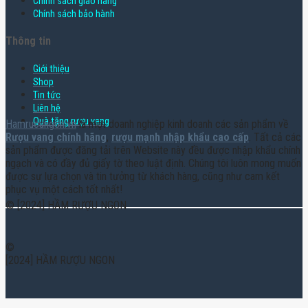
Chính sách giao hàng
Chính sách bảo hành
Thông tin
Giới thiệu
Shop
Tin tức
Liên hệ
Quà tặng rượu vang
Hamruoungon.vn
là một doanh nghiệp kinh doanh các sản phẩm về
Rượu vang chính hãng
,
rượu mạnh nhập khẩu cao cấp
. Tất cả các
sản phẩm được đăng tải trên Website này đều được nhập khẩu chính
ngạch và có đầy đủ giấy tờ theo luật định. Chúng tôi luôn mong muốn
được sự lựa chọn và tin tưởng từ khách hàng, cũng như cam kết
phục vụ một cách tốt nhất!
© [2024] HẦM RƯỢU NGON
©
[2024] HẦM RƯỢU NGON