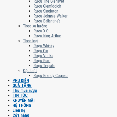
Rượu The Glenlivet
Rượu Glenfiddich
Rượu Singleton
Rượu Johnnie Walker
Rượu Ballantine’s
Theo xu hướng
Rượu X.O
Rượu King Arthur
Theo loại
Rượu Whisky
Rượu Gin
Rượu Vodka
Rượu Rum
Rượu Tequila
Đặc biệt
Rượu Brandy Cognac
PHỤ KIỆN
QUÀ TẶNG
Thu mua rượu
TIN TỨC
KHUYẾN MÃI
HỆ THỐNG
Liên hệ
Cửa hàng