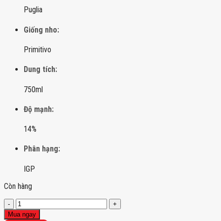
Puglia
Giống nho:
Primitivo
Dung tích:
750ml
Độ mạnh:
14%
Phân hạng:
IGP
Còn hàng
Posta
Piana
Mua ngay