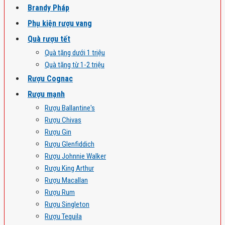
Brandy Pháp
Phụ kiện rượu vang
Quà rượu tết
Quà tặng dưới 1 triệu
Quà tặng từ 1-2 triệu
Rượu Cognac
Rượu mạnh
Rượu Ballantine's
Rượu Chivas
Rượu Gin
Rượu Glenfiddich
Rượu Johnnie Walker
Rượu King Arthur
Rượu Macallan
Rượu Rum
Rượu Singleton
Rượu Tequila