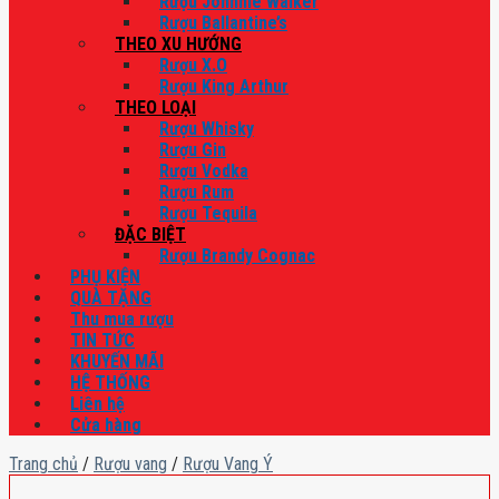
Rượu Johnnie Walker
Rượu Ballantine’s
THEO XU HƯỚNG
Rượu X.O
Rượu King Arthur
THEO LOẠI
Rượu Whisky
Rượu Gin
Rượu Vodka
Rượu Rum
Rượu Tequila
ĐẶC BIỆT
Rượu Brandy Cognac
PHỤ KIỆN
QUÀ TẶNG
Thu mua rượu
TIN TỨC
KHUYẾN MÃI
HỆ THỐNG
Liên hệ
Cửa hàng
Trang chủ
/
Rượu vang
/
Rượu Vang Ý