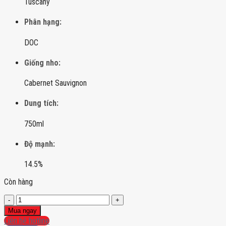
Tuscany
Phân hạng:
DOC
Giống nho:
Cabernet Sauvignon
Dung tích:
750ml
Độ mạnh:
14.5%
Còn hàng
Mazzei
Tirrenico
Mua ngay
Maremma
Liên hệ hotline