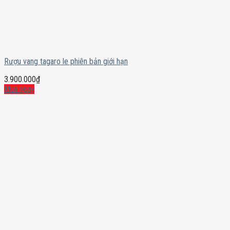
Rượu vang tagaro le phiên bản giới hạn
3.900.000
₫
Mua ngay