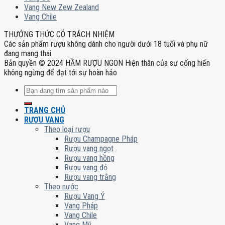
Vang New Zew Zealand
Vang Chile
THƯỞNG THỨC CÓ TRÁCH NHIỆM
Các sản phẩm rượu không dành cho người dưới 18 tuổi và phụ nữ
đang mang thai.
Bản quyền © 2024 HẦM RƯỢU NGON Hiện thân của sự cống hiến
không ngừng để đạt tới sự hoàn hảo
Tìm
kiếm:
TRANG CHỦ
RƯỢU VANG
Theo loại rượu
Rượu Champagne Pháp
Rượu vang ngọt
Rượu vang hồng
Rượu vang đỏ
Rượu vang trắng
Theo nước
Rượu Vang Ý
Vang Pháp
Vang Chile
Vang Mỹ