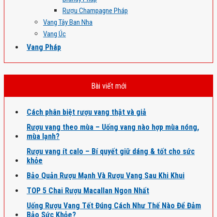
Rượu Champagne Pháp
Vang Tây Ban Nha
Vang Úc
Vang Pháp
Bài viết mới
Cách phân biệt rượu vang thật và giả
Rượu vang theo mùa – Uống vang nào hợp mùa nóng,
mùa lạnh?
Rượu vang ít calo – Bí quyết giữ dáng & tốt cho sức
khỏe
Bảo Quản Rượu Mạnh Và Rượu Vang Sau Khi Khui
TOP 5 Chai Rượu Macallan Ngon Nhất
Uống Rượu Vang Tết Đúng Cách Như Thế Nào Để Đảm
Bảo Sức Khỏe?