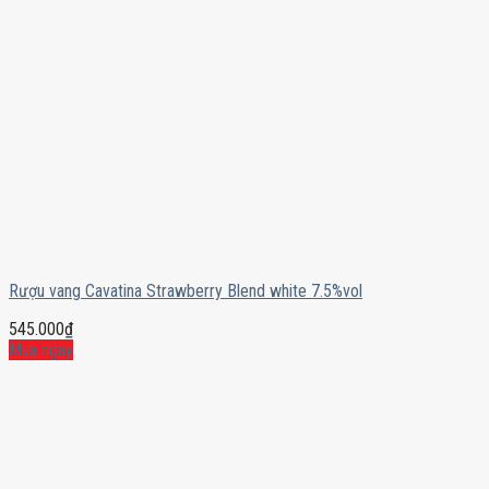
Rượu vang Cavatina Strawberry Blend white 7.5%vol
545.000
₫
Mua ngay