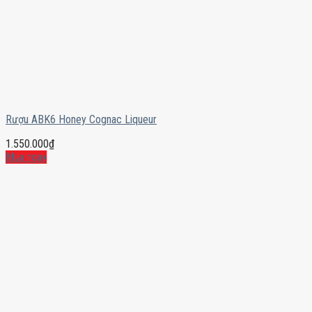
Rượu ABK6 Honey Cognac Liqueur
1.550.000
₫
Mua ngay