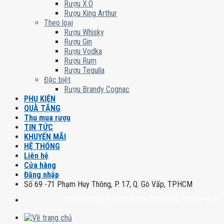
Rượu X.O
Rượu King Arthur
Theo loại
Rượu Whisky
Rượu Gin
Rượu Vodka
Rượu Rum
Rượu Tequila
Đặc biệt
Rượu Brandy Cognac
PHỤ KIỆN
QUÀ TẶNG
Thu mua rượu
TIN TỨC
KHUYẾN MÃI
HỆ THỐNG
Liên hệ
Cửa hàng
Đăng nhập
Số 69 -71 Phạm Huy Thông, P. 17, Q. Gò Vấp, TPHCM
Chuyên cung cấp rượu mạnh chính hãng, rượu vang nhập khẩu ca