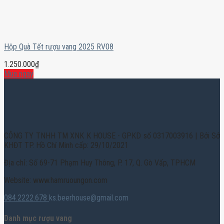
Hộp Quà Tết rượu vang 2025 RV08
1.250.000
₫
Mua ngay
CÔNG TY TNHH TM XNK K HOUSE - GPKD số 0317003916 | Bởi Sở
KHĐT TP. Hồ Chí Minh cấp: 29/10/2021
Địa chỉ: Số 69-71 Phạm Huy Thông, P. 17, Q. Gò Vấp, TPHCM
Website: www.hamruoungon.com
084.2222.678
ks.beerhouse@gmail.com
Danh mục rượu vang