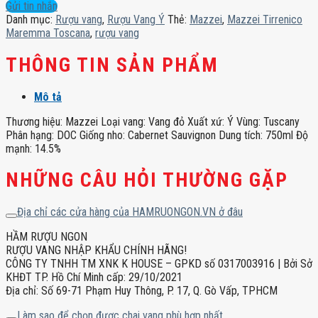
Toscana
Gửi tin nhắn
số
Danh mục:
Rượu vang
,
Rượu Vang Ý
Thẻ:
Mazzei
,
Mazzei Tirrenico
lượng
Maremma Toscana
,
rượu vang
THÔNG TIN SẢN PHẨM
Mô tả
Thương hiệu: Mazzei Loại vang: Vang đỏ Xuất xứ: Ý Vùng: Tuscany
Phân hạng: DOC Giống nho: Cabernet Sauvignon Dung tích: 750ml Độ
mạnh: 14.5%
NHỮNG CÂU HỎI THƯỜNG GẶP
Địa chỉ các cửa hàng của HAMRUONGON.VN ở đâu
HẦM RƯỢU NGON
RƯỢU VANG NHẬP KHẨU CHÍNH HÃNG!
CÔNG TY TNHH TM XNK K HOUSE – GPKD số 0317003916 | Bởi Sở
KHĐT TP. Hồ Chí Minh cấp: 29/10/2021
Địa chỉ: Số 69-71 Phạm Huy Thông, P. 17, Q. Gò Vấp, TPHCM
Làm sao để chọn được chai vang phù hợp nhất