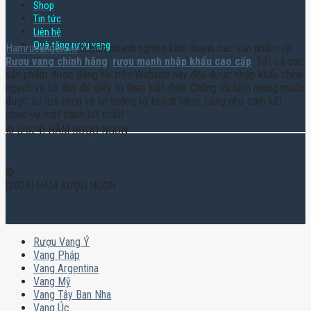
Shop
Tin tức
Liên hệ
Quà tặng rượu vang
Hamruoungon.vn
là một doanh nghiệp kinh doanh các sản phẩm về
Rượu vang chính hãng
,
rượu mạnh nhập khẩu cao cấp
. Tất cả các
sản phẩm được đăng tải trên Website này đều được nhập khẩu chính
ngạch và có đầy đủ giấy tờ theo luật định. Chúng tôi luôn mong muốn
được sự lựa chọn và tin tưởng từ khách hàng, cũng như cam kết
phục vụ một cách tốt nhất!
© [2024] HẦM RƯỢU NGON
©
[2024] HẦM RƯỢU NGON
Rượu Vang Ý
Vang Pháp
Vang Argentina
Vang Mỹ
Vang Tây Ban Nha
Vang Úc