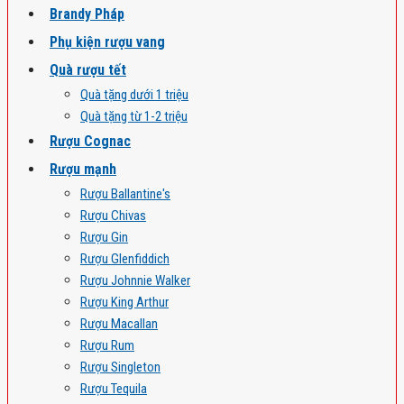
Brandy Pháp
Phụ kiện rượu vang
Quà rượu tết
Quà tặng dưới 1 triệu
Quà tặng từ 1-2 triệu
Rượu Cognac
Rượu mạnh
Rượu Ballantine's
Rượu Chivas
Rượu Gin
Rượu Glenfiddich
Rượu Johnnie Walker
Rượu King Arthur
Rượu Macallan
Rượu Rum
Rượu Singleton
Rượu Tequila