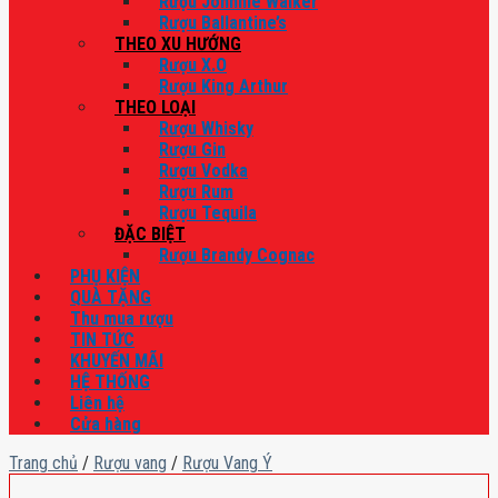
Rượu Johnnie Walker
Rượu Ballantine’s
THEO XU HƯỚNG
Rượu X.O
Rượu King Arthur
THEO LOẠI
Rượu Whisky
Rượu Gin
Rượu Vodka
Rượu Rum
Rượu Tequila
ĐẶC BIỆT
Rượu Brandy Cognac
PHỤ KIỆN
QUÀ TẶNG
Thu mua rượu
TIN TỨC
KHUYẾN MÃI
HỆ THỐNG
Liên hệ
Cửa hàng
Trang chủ
/
Rượu vang
/
Rượu Vang Ý