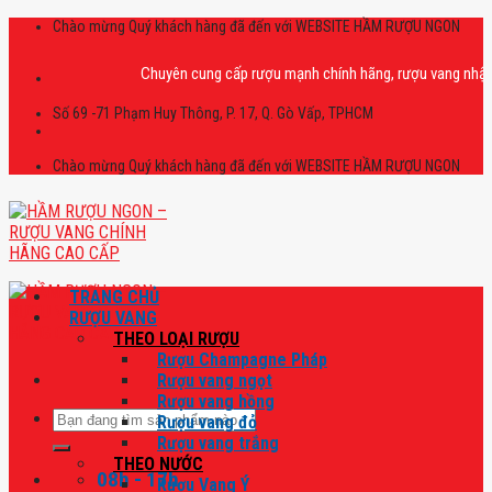
Skip
Chào mừng Quý khách hàng đã đến với WEBSITE HẦM RƯỢU NGON
to
content
Chuyên cung cấp rượu mạnh chính hãng, rượu vang nhập khẩu ca
Số 69 -71 Phạm Huy Thông, P. 17, Q. Gò Vấp, TPHCM
Chào mừng Quý khách hàng đã đến với WEBSITE HẦM RƯỢU NGON
TRANG CHỦ
RƯỢU VANG
THEO LOẠI RƯỢU
Rượu Champagne Pháp
Rượu vang ngọt
Rượu vang hồng
Tìm
Rượu vang đỏ
kiếm:
Rượu vang trắng
THEO NƯỚC
08h - 17h
Rượu Vang Ý