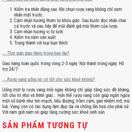
Kiểm tra nhãn đằng sau. Khi chọn rượu vang không chỉ xem
nhãn mặt trước.
Cảm nhận hương thơm từ khứu giác. Sau bước đọc nhãn chai
cả trước và sau, hãy để mũi đánh giá mùi thơm của rượu.
Cảm nhận hương vị từ lưỡi.
Kiểm tra năm sản xuất.
Trung thành với loại bạn thích.
Thời gian giao hàng trong bao lâu?
Giao hàng toàn quốc trong vòng 2-3 ngày. Nội thành trong ngày. Hỗ
trợ 24/7
Rượu vang uống nó có tốt cho sức khoẻ không?
Uống một ly rượu vang mỗi ngày không chỉ giúp tăng sức đề kháng,
tốt cho trí nhớ và thính giác… Hơn thế rượu vang còn giúp ngăn ngừa
một số bệnh như tim mạch, tiểu đường, trầm cảm, gan nhiễm mỡ, mù
loà…Vang còn có tác dụng làm đẹp da và chống lão hoá cho phái nữ.
Với nam giới nam nó giúp tăng cường sức khoẻ sinh sản.
SẢN PHẨM TƯƠNG TỰ