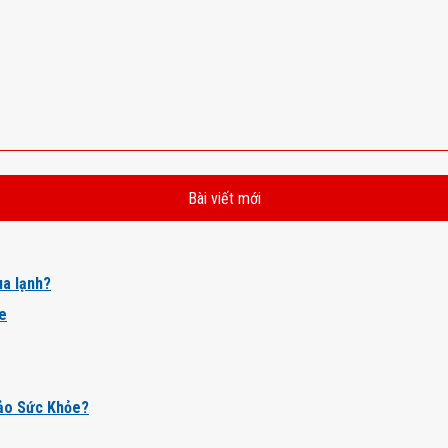
Bài viết mới
a lạnh?
ỏe
ảo Sức Khỏe?