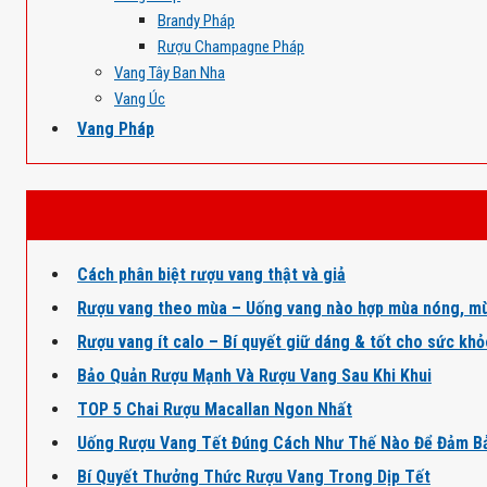
Brandy Pháp
Rượu Champagne Pháp
Vang Tây Ban Nha
Vang Úc
Vang Pháp
Cách phân biệt rượu vang thật và giả
Rượu vang theo mùa – Uống vang nào hợp mùa nóng, mù
Rượu vang ít calo – Bí quyết giữ dáng & tốt cho sức kh
Bảo Quản Rượu Mạnh Và Rượu Vang Sau Khi Khui
TOP 5 Chai Rượu Macallan Ngon Nhất
Uống Rượu Vang Tết Đúng Cách Như Thế Nào Để Đảm B
Bí Quyết Thưởng Thức Rượu Vang Trong Dịp Tết