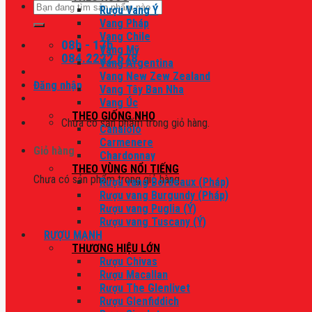
Tìm
Rượu Vang Ý
kiếm:
Vang Pháp
Vang Chile
08h - 17h
Vang Mỹ
084.2222.678
Vang Argentina
Vang New Zew Zealand
Đăng nhập
Vang Tây Ban Nha
Vang Úc
THEO GIỐNG NHO
Chưa có sản phẩm trong giỏ hàng.
Canaiolo
Carmenere
Giỏ hàng
Chardonnay
THEO VÙNG NỔI TIẾNG
Chưa có sản phẩm trong giỏ hàng.
Rượu vang Bordeaux (Pháp)
Rượu vang Burgundy (Pháp)
Rượu vang Puglia (Ý)
Rượu vang Tuscany (Ý)
RƯỢU MẠNH
THƯƠNG HIỆU LỚN
Rượu Chivas
Rượu Macallan
Rượu The Glenlivet
Rượu Glenfiddich