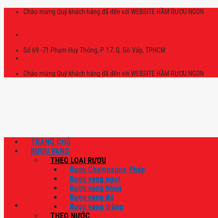
Skip
Chào mừng Quý khách hàng đã đến với WEBSITE HẦM RƯỢU NGON
to
content
Số 69 -71 Phạm Huy Thông, P. 17, Q. Gò Vấp, TPHCM
Chào mừng Quý khách hàng đã đến với WEBSITE HẦM RƯỢU NGON
TRANG CHỦ
RƯỢU VANG
THEO LOẠI RƯỢU
Rượu Champagne Pháp
Rượu vang ngọt
Rượu vang hồng
Rượu vang đỏ
Rượu vang trắng
THEO NƯỚC