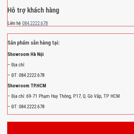
Hỗ trợ khách hàng
Liên hệ
084.2222.678
Sản phẩm sẵn hàng tại:
Showroom Hà Nội
– Địa chỉ:
– ĐT: 084.2222.678
Showroom TP.HCM
– Địa chỉ: 69-71 Phạm Huy Thông, P.17, Q. Gò Vấp, TP HCM
– ĐT: 084.2222.678