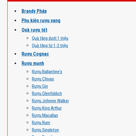
Brandy Pháp
Phụ kiện rượu vang
Quà rượu tết
Quà tặng dưới 1 triệu
Quà tặng từ 1-2 triệu
Rượu Cognac
Rượu mạnh
Rượu Ballantine's
Rượu Chivas
Rượu Gin
Rượu Glenfiddich
Rượu Johnnie Walker
Rượu King Arthur
Rượu Macallan
Rượu Rum
Rượu Singleton