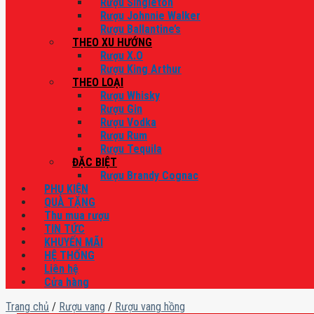
Rượu Singleton
Rượu Johnnie Walker
Rượu Ballantine’s
THEO XU HƯỚNG
Rượu X.O
Rượu King Arthur
THEO LOẠI
Rượu Whisky
Rượu Gin
Rượu Vodka
Rượu Rum
Rượu Tequila
ĐẶC BIỆT
Rượu Brandy Cognac
PHỤ KIỆN
QUÀ TẶNG
Thu mua rượu
TIN TỨC
KHUYẾN MÃI
HỆ THỐNG
Liên hệ
Cửa hàng
Trang chủ
/
Rượu vang
/
Rượu vang hồng