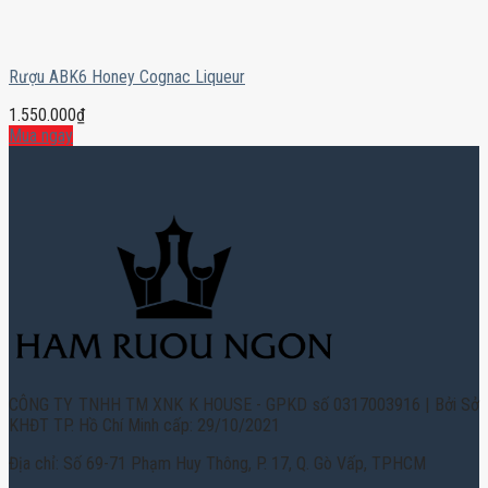
Rượu ABK6 Honey Cognac Liqueur
1.550.000
₫
Mua ngay
CÔNG TY TNHH TM XNK K HOUSE - GPKD số 0317003916 | Bởi Sở
KHĐT TP. Hồ Chí Minh cấp: 29/10/2021
Địa chỉ: Số 69-71 Phạm Huy Thông, P. 17, Q. Gò Vấp, TPHCM