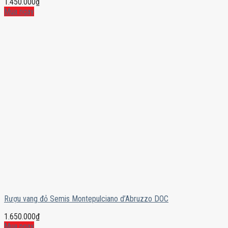
1.450.000
₫
Mua ngay
Rượu vang đỏ Semis Montepulciano d’Abruzzo DOC
1.650.000
₫
Mua ngay