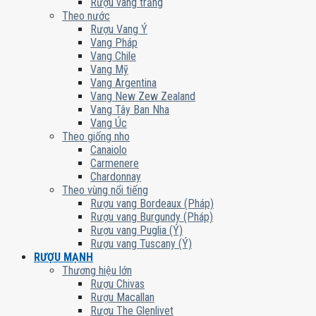
Rượu vang trắng
Theo nước
Rượu Vang Ý
Vang Pháp
Vang Chile
Vang Mỹ
Vang Argentina
Vang New Zew Zealand
Vang Tây Ban Nha
Vang Úc
Theo giống nho
Canaiolo
Carmenere
Chardonnay
Theo vùng nổi tiếng
Rượu vang Bordeaux (Pháp)
Rượu vang Burgundy (Pháp)
Rượu vang Puglia (Ý)
Rượu vang Tuscany (Ý)
RƯỢU MẠNH
Thương hiệu lớn
Rượu Chivas
Rượu Macallan
Rượu The Glenlivet