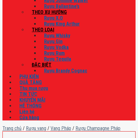
Rượu Johnnie Walker
Rượu Ballantine’s
THEO XU HƯỚNG
Rượu X.O
Rượu King Arthur
THEO LOẠI
Rượu Whisky
Rượu Gin
Rượu Vodka
Rượu Rum
Rượu Tequila
ĐẶC BIỆT
Rượu Brandy Cognac
PHỤ KIỆN
QUÀ TẶNG
Thu mua rượu
TIN TỨC
KHUYẾN MÃI
HỆ THỐNG
Liên hệ
Cửa hàng
Trang chủ
/
Rượu vang
/
Vang Pháp
/
Rượu Champagne Pháp