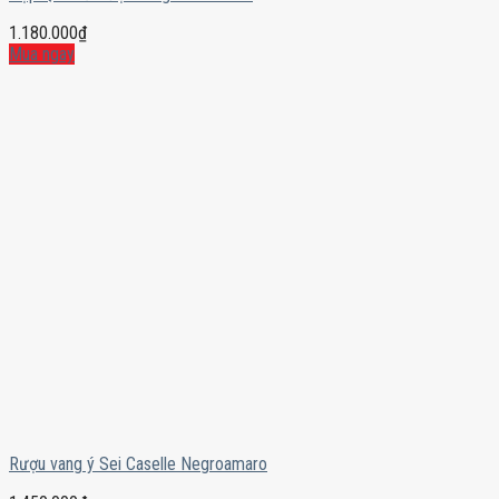
1.180.000
₫
Mua ngay
Rượu vang ý Sei Caselle Negroamaro