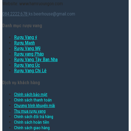
Website: www.hamruoungon.com
084.2222.678
ks.beerhouse@gmail.com
Danh mục rượu vang
Rượu Vang ý
Rượu Mạnh
Rượu Vang Mỹ
Rượu vang Pháp
Rượu Vang Tây Ban Nha
Rượu Vang Úc
Rượu Vang Chi Lê
Dịch vụ khách hàng
Chính sách bảo mật
Chính sách thanh toán
Chương trình khuyến mãi
Thu mua rượu vang
Chính sách đổi trả hàng
Chính sách hoàn tiền
Chính sách giao hàng