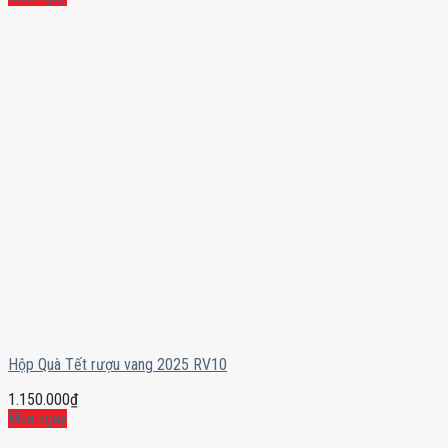
Hộp Quà Tết rượu vang 2025 RV10
1.150.000
₫
Mua ngay