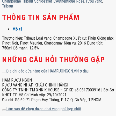
Champagne Tribaut Schloesser L’Authentique Rose
,
rượu vang
,
lượng
Tribaut
THÔNG TIN SẢN PHẨM
Mô tả
Thương hiệu: Tribaut Loại vang: Champagne Xuất xứ: Pháp Giống nho:
Pinot Noir, Pinot Meunier, Chardonnay Niên vụ: 2016 Dung tích:
750ml Độ mạnh: 12.5%
NHỮNG CÂU HỎI THƯỜNG GẶP
Địa chỉ các cửa hàng của HAMRUONGON.VN ở đâu
HẦM RƯỢU NGON
RƯỢU VANG NHẬP KHẨU CHÍNH HÃNG!
CÔNG TY TNHH TM XNK K HOUSE – GPKD số 0317003916 | Bởi Sở
KHĐT TP. Hồ Chí Minh cấp: 29/10/2021
Địa chỉ: Số 69-71 Phạm Huy Thông, P. 17, Q. Gò Vấp, TPHCM
Làm sao để chọn được chai vang phù hợp nhất