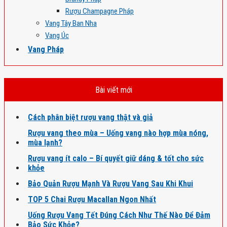
Rượu Champagne Pháp
Vang Tây Ban Nha
Vang Úc
Vang Pháp
Bài viết mới
Cách phân biệt rượu vang thật và giả
Rượu vang theo mùa – Uống vang nào hợp mùa nóng,
mùa lạnh?
Rượu vang ít calo – Bí quyết giữ dáng & tốt cho sức
khỏe
Bảo Quản Rượu Mạnh Và Rượu Vang Sau Khi Khui
TOP 5 Chai Rượu Macallan Ngon Nhất
Uống Rượu Vang Tết Đúng Cách Như Thế Nào Để Đảm
Bảo Sức Khỏe?