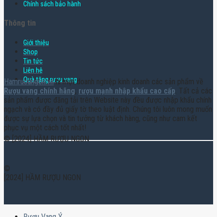
Chính sách bảo hành
Thông tin
Giới thiệu
Shop
Tin tức
Liên hệ
Quà tặng rượu vang
Hamruoungon.vn
là một doanh nghiệp kinh doanh các sản phẩm về
Rượu vang chính hãng
,
rượu mạnh nhập khẩu cao cấp
. Tất cả các
sản phẩm được đăng tải trên Website này đều được nhập khẩu chính
ngạch và có đầy đủ giấy tờ theo luật định. Chúng tôi luôn mong muốn
được sự lựa chọn và tin tưởng từ khách hàng, cũng như cam kết
phục vụ một cách tốt nhất!
© [2024] HẦM RƯỢU NGON
©
[2024] HẦM RƯỢU NGON
Rượu Vang Ý