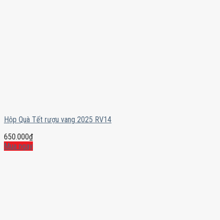
Hộp Quà Tết rượu vang 2025 RV14
650.000
₫
Mua ngay