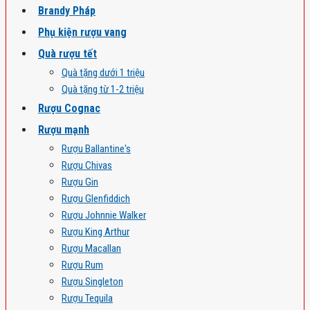
Brandy Pháp
Phụ kiện rượu vang
Quà rượu tết
Quà tặng dưới 1 triệu
Quà tặng từ 1-2 triệu
Rượu Cognac
Rượu mạnh
Rượu Ballantine's
Rượu Chivas
Rượu Gin
Rượu Glenfiddich
Rượu Johnnie Walker
Rượu King Arthur
Rượu Macallan
Rượu Rum
Rượu Singleton
Rượu Tequila