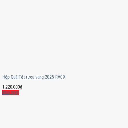
Hộp Quà Tết rượu vang 2025 RV09
1.220.000
₫
Mua ngay