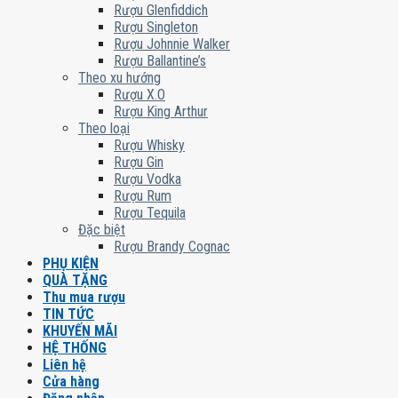
Rượu Glenfiddich
Rượu Singleton
Rượu Johnnie Walker
Rượu Ballantine’s
Theo xu hướng
Rượu X.O
Rượu King Arthur
Theo loại
Rượu Whisky
Rượu Gin
Rượu Vodka
Rượu Rum
Rượu Tequila
Đặc biệt
Rượu Brandy Cognac
PHỤ KIỆN
QUÀ TẶNG
Thu mua rượu
TIN TỨC
KHUYẾN MÃI
HỆ THỐNG
Liên hệ
Cửa hàng