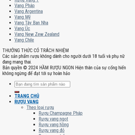
Vang Pháp
Vang Argentina
Vang Mỹ
Vang Tây Ban Nha
Vang Úc
Vang New Zew Zealand
Vang Chile
THƯỞNG THỨC CÓ TRÁCH NHIỆM
Các sản phẩm rượu không dành cho người dưới 18 tuổi và phụ nữ
đang mang thai.
Bản quyền © 2024 HẦM RƯỢU NGON Hiện thân của sự cống hiến
không ngừng để đạt tới sự hoàn hảo
Tìm
kiếm:
TRANG CHỦ
RƯỢU VANG
Theo loại rượu
Rượu Champagne Pháp
Rượu vang ngọt
Rượu vang hồng
Rượu vang đỏ