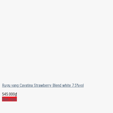
Rượu vang Cavatina Strawberry Blend white 7.5%vol
545.000
₫
Mua ngay