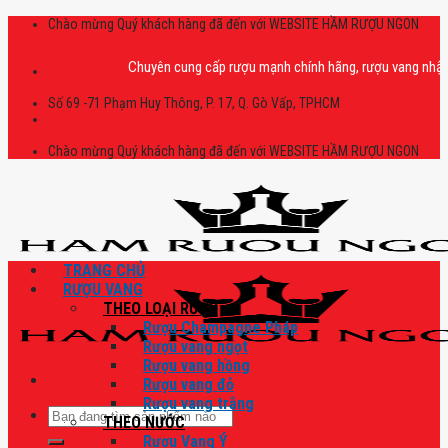
Skip
Chào mừng Quý khách hàng đã đến với WEBSITE HẦM RƯỢU NGON
to
content
Chuyên cung cấp rượu mạnh chính hãng, rượu vang nhập khẩu cao
Số 69 -71 Phạm Huy Thông, P. 17, Q. Gò Vấp, TPHCM
Chào mừng Quý khách hàng đã đến với WEBSITE HẦM RƯỢU NGON
TRANG CHỦ
RƯỢU VANG
THEO LOẠI RƯỢU
Rượu Champagne Pháp
Rượu vang ngọt
Rượu vang hồng
Rượu vang đỏ
Rượu vang trắng
Tìm
THEO NƯỚC
kiếm:
Rượu Vang Ý