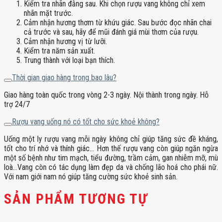
Kiểm tra nhãn đằng sau. Khi chọn rượu vang không chỉ xem
nhãn mặt trước.
Cảm nhận hương thơm từ khứu giác. Sau bước đọc nhãn chai
cả trước và sau, hãy để mũi đánh giá mùi thơm của rượu.
Cảm nhận hương vị từ lưỡi.
Kiểm tra năm sản xuất.
Trung thành với loại bạn thích.
Thời gian giao hàng trong bao lâu?
Giao hàng toàn quốc trong vòng 2-3 ngày. Nội thành trong ngày. Hỗ
trợ 24/7
Rượu vang uống nó có tốt cho sức khoẻ không?
Uống một ly rượu vang mỗi ngày không chỉ giúp tăng sức đề kháng,
tốt cho trí nhớ và thính giác… Hơn thế rượu vang còn giúp ngăn ngừa
một số bệnh như tim mạch, tiểu đường, trầm cảm, gan nhiễm mỡ, mù
loà…Vang còn có tác dụng làm đẹp da và chống lão hoá cho phái nữ.
Với nam giới nam nó giúp tăng cường sức khoẻ sinh sản.
SẢN PHẨM TƯƠNG TỰ