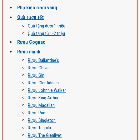
Phụ kiện rượu vang
Quà rượu tết
Quà tặng dưới 1 triệu
Quà tặng từ 1-2 triệu
Rượu Cognac
Rượu mạnh
Rượu Ballantine's
Rượu Chivas
Rượu Gin
Rượu Glenfiddich
Rượu Johnnie Walker
Rượu King Arthur
Rượu Macallan
Rượu Rum
Rượu Singleton
Rượu Tequila
Rượu The Glenlivet