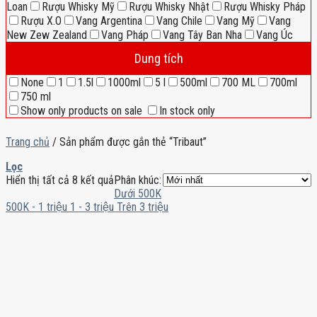
Loan
Rượu Whisky Mỹ
Rượu Whisky Nhật
Rượu Whisky Pháp
Rượu X.O
Vang Argentina
Vang Chile
Vang Mỹ
Vang
New Zew Zealand
Vang Pháp
Vang Tây Ban Nha
Vang Úc
Dung tích
None
1
1.5l
1000ml
5 l
500ml
700 ML
700ml
750 ml
Show only products on sale
In stock only
Trang chủ
/
Sản phẩm được gắn thẻ “Tribaut”
Lọc
Hiển thị tất cả 8 kết quả
Phân khúc:
Dưới 500K
500K - 1 triệu
1 - 3 triệu
Trên 3 triệu