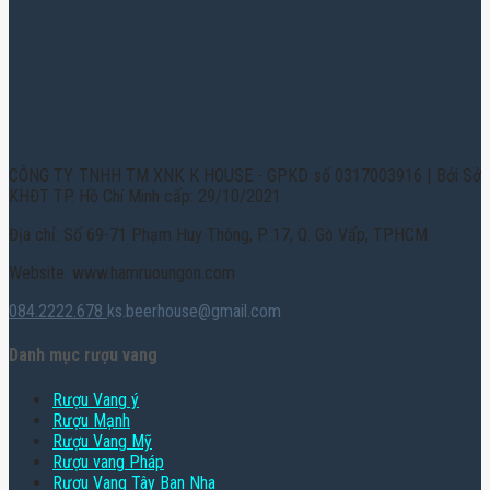
CÔNG TY TNHH TM XNK K HOUSE - GPKD số 0317003916 | Bởi Sở
KHĐT TP. Hồ Chí Minh cấp: 29/10/2021
Địa chỉ: Số 69-71 Phạm Huy Thông, P. 17, Q. Gò Vấp, TPHCM
Website: www.hamruoungon.com
084.2222.678
ks.beerhouse@gmail.com
Danh mục rượu vang
Rượu Vang ý
Rượu Mạnh
Rượu Vang Mỹ
Rượu vang Pháp
Rượu Vang Tây Ban Nha