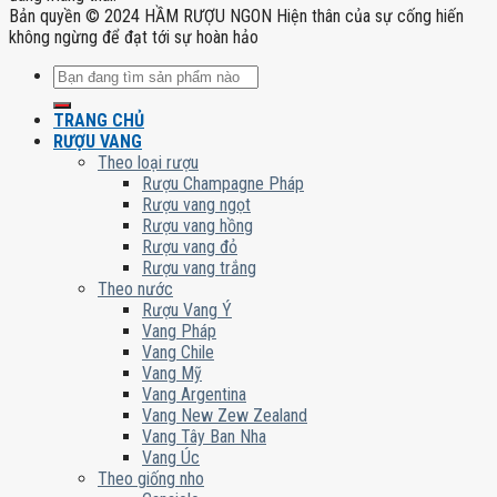
Bản quyền © 2024 HẦM RƯỢU NGON Hiện thân của sự cống hiến
không ngừng để đạt tới sự hoàn hảo
Tìm
kiếm:
TRANG CHỦ
RƯỢU VANG
Theo loại rượu
Rượu Champagne Pháp
Rượu vang ngọt
Rượu vang hồng
Rượu vang đỏ
Rượu vang trắng
Theo nước
Rượu Vang Ý
Vang Pháp
Vang Chile
Vang Mỹ
Vang Argentina
Vang New Zew Zealand
Vang Tây Ban Nha
Vang Úc
Theo giống nho