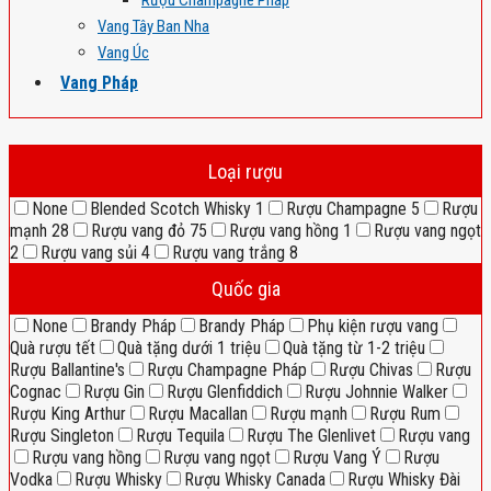
Rượu Champagne Pháp
Vang Tây Ban Nha
Vang Úc
Vang Pháp
Loại rượu
None
Blended Scotch Whisky
1
Rượu Champagne
5
Rượu
mạnh
28
Rượu vang đỏ
75
Rượu vang hồng
1
Rượu vang ngọt
2
Rượu vang sủi
4
Rượu vang trắng
8
Quốc gia
None
Brandy Pháp
Brandy Pháp
Phụ kiện rượu vang
Quà rượu tết
Quà tặng dưới 1 triệu
Quà tặng từ 1-2 triệu
Rượu Ballantine's
Rượu Champagne Pháp
Rượu Chivas
Rượu
Cognac
Rượu Gin
Rượu Glenfiddich
Rượu Johnnie Walker
Rượu King Arthur
Rượu Macallan
Rượu mạnh
Rượu Rum
Rượu Singleton
Rượu Tequila
Rượu The Glenlivet
Rượu vang
Rượu vang hồng
Rượu vang ngọt
Rượu Vang Ý
Rượu
Vodka
Rượu Whisky
Rượu Whisky Canada
Rượu Whisky Đài