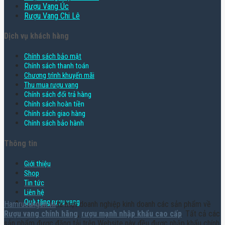
Rượu Vang Úc
Rượu Vang Chi Lê
Dịch vụ khách hàng
Chính sách bảo mật
Chính sách thanh toán
Chương trình khuyến mãi
Thu mua rượu vang
Chính sách đổi trả hàng
Chính sách hoàn tiền
Chính sách giao hàng
Chính sách bảo hành
Thông tin
Giới thiệu
Shop
Tin tức
Liên hệ
Quà tặng rượu vang
Hamruoungon.vn
là một doanh nghiệp kinh doanh các sản phẩm về
Rượu vang chính hãng
,
rượu mạnh nhập khẩu cao cấp
. Tất cả các
sản phẩm được đăng tải trên Website này đều được nhập khẩu chính