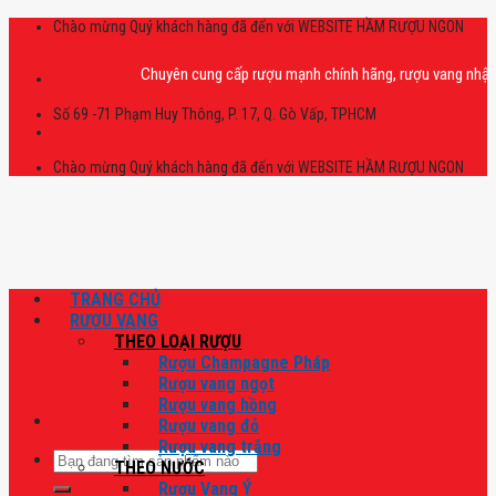
Skip
Chào mừng Quý khách hàng đã đến với WEBSITE HẦM RƯỢU NGON
to
content
Chuyên cung cấp rượu mạnh chính hãng, rượu vang nhập khẩu ca
Số 69 -71 Phạm Huy Thông, P. 17, Q. Gò Vấp, TPHCM
Chào mừng Quý khách hàng đã đến với WEBSITE HẦM RƯỢU NGON
TRANG CHỦ
RƯỢU VANG
THEO LOẠI RƯỢU
Rượu Champagne Pháp
Rượu vang ngọt
Rượu vang hồng
Rượu vang đỏ
Rượu vang trắng
Tìm
THEO NƯỚC
kiếm:
Rượu Vang Ý