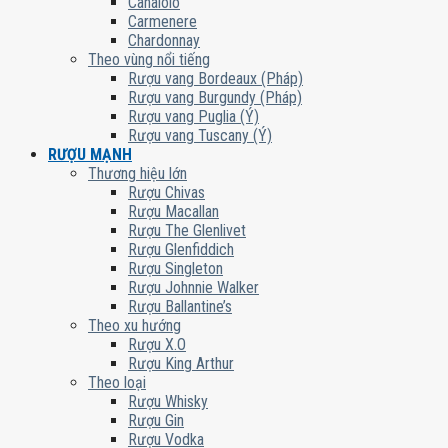
Canaiolo
Carmenere
Chardonnay
Theo vùng nổi tiếng
Rượu vang Bordeaux (Pháp)
Rượu vang Burgundy (Pháp)
Rượu vang Puglia (Ý)
Rượu vang Tuscany (Ý)
RƯỢU MẠNH
Thương hiệu lớn
Rượu Chivas
Rượu Macallan
Rượu The Glenlivet
Rượu Glenfiddich
Rượu Singleton
Rượu Johnnie Walker
Rượu Ballantine’s
Theo xu hướng
Rượu X.O
Rượu King Arthur
Theo loại
Rượu Whisky
Rượu Gin
Rượu Vodka