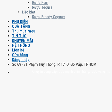
Rượu Rum
Rượu Tequila
Đặc biệt
Rượu Brandy Cognac
PHỤ KIỆN
QUÀ TẶNG
Thu mua rượu
TIN TỨC
KHUYẾN MÃI
HỆ THỐNG
Liên hệ
Cửa hàng
Đăng nhập
Số 69 -71 Phạm Huy Thông, P. 17, Q. Gò Vấp, TPHCM
Chuyên cung cấp rượu mạnh chính hãng, rượu vang nhập khẩu ca