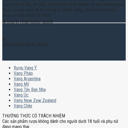
ngạch và có đầy đủ giấy tờ theo luật định. Chúng tôi luôn mong muốn
được sự lựa chọn và tin tưởng từ khách hàng, cũng như cam kết
phục vụ một cách tốt nhất!
© [2024] HẦM RƯỢU NGON
©
[2024] HẦM RƯỢU NGON
Rượu Vang Ý
Vang Pháp
Vang Argentina
Vang Mỹ
Vang Tây Ban Nha
Vang Úc
Vang New Zew Zealand
Vang Chile
THƯỞNG THỨC CÓ TRÁCH NHIỆM
Các sản phẩm rượu không dành cho người dưới 18 tuổi và phụ nữ
đang mang thai.