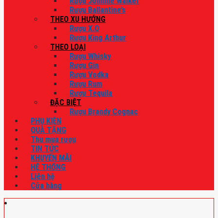
Rượu Johnnie Walker
Rượu Ballantine’s
THEO XU HƯỚNG
Rượu X.O
Rượu King Arthur
THEO LOẠI
Rượu Whisky
Rượu Gin
Rượu Vodka
Rượu Rum
Rượu Tequila
ĐẶC BIỆT
Rượu Brandy Cognac
PHỤ KIỆN
QUÀ TẶNG
Thu mua rượu
TIN TỨC
KHUYẾN MÃI
HỆ THỐNG
Liên hệ
Cửa hàng