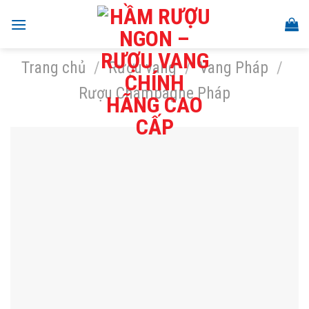
Skip
to
content
Trang chủ
/
Rượu vang
/
Vang Pháp
/
Rượu Champagne Pháp