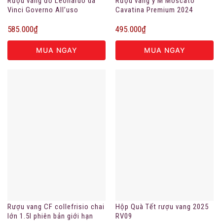
Rượu vang đỏ Leonardo da
Rượu vang ý M Moscato
Vinci Governo All’uso
Cavatina Premium 2024
Toscano
585.000
₫
495.000
₫
MUA NGAY
MUA NGAY
Rượu vang CF collefrisio chai
Hộp Quà Tết rượu vang 2025
lớn 1.5l phiên bản giới hạn
RV09