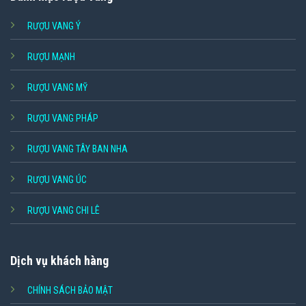
RƯỢU VANG Ý
RƯỢU MẠNH
RƯỢU VANG MỸ
RƯỢU VANG PHÁP
RƯỢU VANG TÂY BAN NHA
RƯỢU VANG ÚC
RƯỢU VANG CHI LÊ
Dịch vụ khách hàng
CHÍNH SÁCH BẢO MẬT