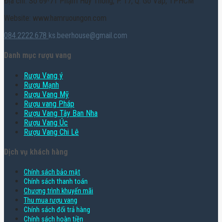
Địa chỉ: Số 69-71 Phạm Huy Thông, P. 17, Q. Gò Vấp, TPHCM
Website: www.hamruoungon.com
084.2222.678
ks.beerhouse@gmail.com
Danh mục rượu vang
Rượu Vang ý
Rượu Mạnh
Rượu Vang Mỹ
Rượu vang Pháp
Rượu Vang Tây Ban Nha
Rượu Vang Úc
Rượu Vang Chi Lê
Dịch vụ khách hàng
Chính sách bảo mật
Chính sách thanh toán
Chương trình khuyến mãi
Thu mua rượu vang
Chính sách đổi trả hàng
Chính sách hoàn tiền