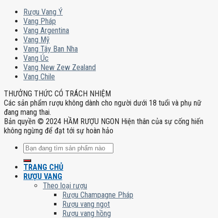
Rượu Vang Ý
Vang Pháp
Vang Argentina
Vang Mỹ
Vang Tây Ban Nha
Vang Úc
Vang New Zew Zealand
Vang Chile
THƯỞNG THỨC CÓ TRÁCH NHIỆM
Các sản phẩm rượu không dành cho người dưới 18 tuổi và phụ nữ
đang mang thai.
Bản quyền © 2024 HẦM RƯỢU NGON Hiện thân của sự cống hiến
không ngừng để đạt tới sự hoàn hảo
Tìm
kiếm:
TRANG CHỦ
RƯỢU VANG
Theo loại rượu
Rượu Champagne Pháp
Rượu vang ngọt
Rượu vang hồng