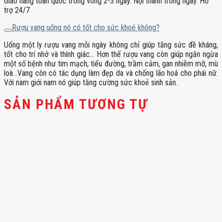
Giao hàng toàn quốc trong vòng 2-3 ngày. Nội thành trong ngày. Hỗ
trợ 24/7
Rượu vang uống nó có tốt cho sức khoẻ không?
Uống một ly rượu vang mỗi ngày không chỉ giúp tăng sức đề kháng,
tốt cho trí nhớ và thính giác… Hơn thế rượu vang còn giúp ngăn ngừa
một số bệnh như tim mạch, tiểu đường, trầm cảm, gan nhiễm mỡ, mù
loà…Vang còn có tác dụng làm đẹp da và chống lão hoá cho phái nữ.
Với nam giới nam nó giúp tăng cường sức khoẻ sinh sản.
SẢN PHẨM TƯƠNG TỰ