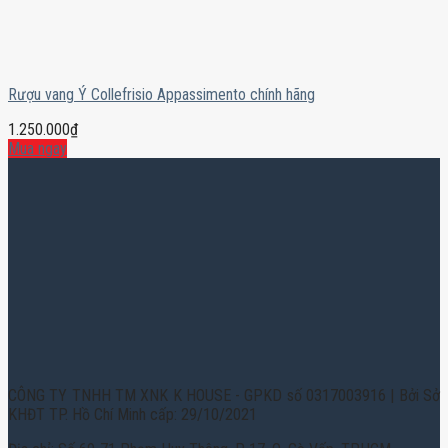
Rượu vang Ý Collefrisio Appassimento chính hãng
1.250.000
₫
Mua ngay
CÔNG TY TNHH TM XNK K HOUSE - GPKD số 0317003916 | Bởi Sở
KHĐT TP. Hồ Chí Minh cấp: 29/10/2021