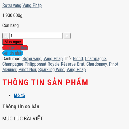
Rượu vang
|
Vang Pháp
1.930.000
₫
Còn hàng
Champagne
Philipponnat
Mua ngay
Royale
Liên hệ hotline
Réserve
Gửi tin nhắn
Brut
Danh mục:
Rượu vang
,
Vang Pháp
Thẻ:
Blend
,
Champagne
,
số
Champagne Philipponnat Royale Réserve Brut
,
Chardonnay
,
Pinot
lượng
Meunier
,
Pinot Noir
,
Sparkling Wine
,
Vang Pháp
THÔNG TIN SẢN PHẨM
Mô tả
Thông tin cơ bản
MỤC LỤC BÀI VIẾT