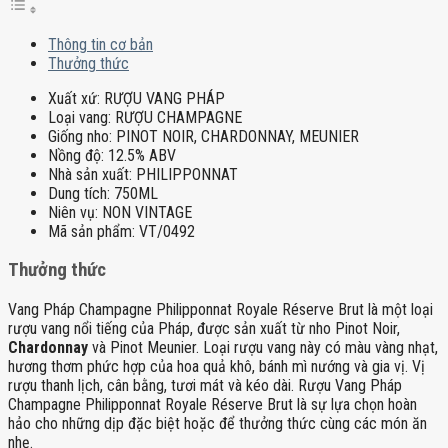
Thông tin cơ bản
Thưởng thức
Xuất xứ:
RƯỢU VANG PHÁP
Loại vang:
RƯỢU CHAMPAGNE
Giống nho:
PINOT NOIR, CHARDONNAY, MEUNIER
Nồng độ:
12.5% ABV
Nhà sản xuất:
PHILIPPONNAT
Dung tích:
750ML
Niên vụ:
NON VINTAGE
Mã sản phẩm:
VT/0492
Thưởng thức
Vang Pháp Champagne Philipponnat Royale Réserve Brut là một loại
rượu vang nổi tiếng của Pháp, được sản xuất từ nho Pinot Noir,
Chardonnay
và Pinot Meunier. Loại rượu vang này có màu vàng nhạt,
hương thơm phức hợp của hoa quả khô, bánh mì nướng và gia vị. Vị
rượu thanh lịch, cân bằng, tươi mát và kéo dài. Rượu Vang Pháp
Champagne Philipponnat Royale Réserve Brut là sự lựa chọn hoàn
hảo cho những dịp đặc biệt hoặc để thưởng thức cùng các món ăn
nhẹ.