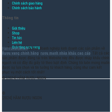
Chính sách giao hàng
Chính sách bảo hành
Thông tin
Giới thiệu
Shop
Tin tức
Liên hệ
Quà tặng rượu vang
Hamruoungon.vn
là một doanh nghiệp kinh doanh các sản phẩm về
Rượu vang chính hãng
,
rượu mạnh nhập khẩu cao cấp
. Tất cả các
sản phẩm được đăng tải trên Website này đều được nhập khẩu chính
ngạch và có đầy đủ giấy tờ theo luật định. Chúng tôi luôn mong muốn
được sự lựa chọn và tin tưởng từ khách hàng, cũng như cam kết
phục vụ một cách tốt nhất!
© [2024] HẦM RƯỢU NGON
©
[2024] HẦM RƯỢU NGON