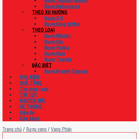
Rượu Johnnie Walker
Rượu Ballantine’s
THEO XU HƯỚNG
Rượu X.O
Rượu King Arthur
THEO LOẠI
Rượu Whisky
Rượu Gin
Rượu Vodka
Rượu Rum
Rượu Tequila
ĐẶC BIỆT
Rượu Brandy Cognac
PHỤ KIỆN
QUÀ TẶNG
Thu mua rượu
TIN TỨC
KHUYẾN MÃI
HỆ THỐNG
Liên hệ
Cửa hàng
Trang chủ
/
Rượu vang
/
Vang Pháp