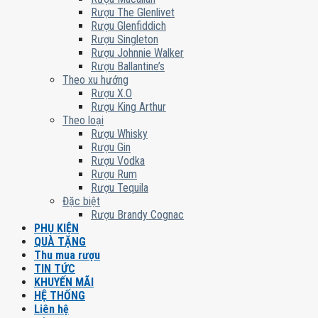
Rượu The Glenlivet
Rượu Glenfiddich
Rượu Singleton
Rượu Johnnie Walker
Rượu Ballantine’s
Theo xu hướng
Rượu X.O
Rượu King Arthur
Theo loại
Rượu Whisky
Rượu Gin
Rượu Vodka
Rượu Rum
Rượu Tequila
Đặc biệt
Rượu Brandy Cognac
PHỤ KIỆN
QUÀ TẶNG
Thu mua rượu
TIN TỨC
KHUYẾN MÃI
HỆ THỐNG
Liên hệ