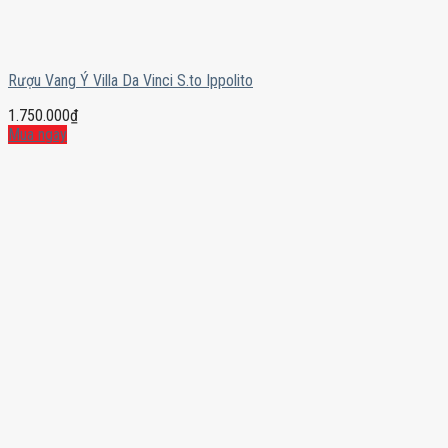
Rượu Vang Ý Villa Da Vinci S.to Ippolito
1.750.000
₫
Mua ngay