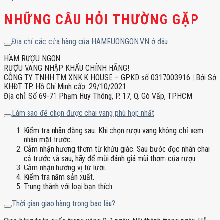
NHỮNG CÂU HỎI THƯỜNG GẶP
Địa chỉ các cửa hàng của HAMRUONGON.VN ở đâu
HẦM RƯỢU NGON
RƯỢU VANG NHẬP KHẨU CHÍNH HÃNG!
CÔNG TY TNHH TM XNK K HOUSE – GPKD số 0317003916 | Bởi Sở
KHĐT TP. Hồ Chí Minh cấp: 29/10/2021
Địa chỉ: Số 69-71 Phạm Huy Thông, P. 17, Q. Gò Vấp, TPHCM
Làm sao để chọn được chai vang phù hợp nhất
Kiểm tra nhãn đằng sau. Khi chọn rượu vang không chỉ xem
nhãn mặt trước.
Cảm nhận hương thơm từ khứu giác. Sau bước đọc nhãn chai
cả trước và sau, hãy để mũi đánh giá mùi thơm của rượu.
Cảm nhận hương vị từ lưỡi.
Kiểm tra năm sản xuất.
Trung thành với loại bạn thích.
Thời gian giao hàng trong bao lâu?