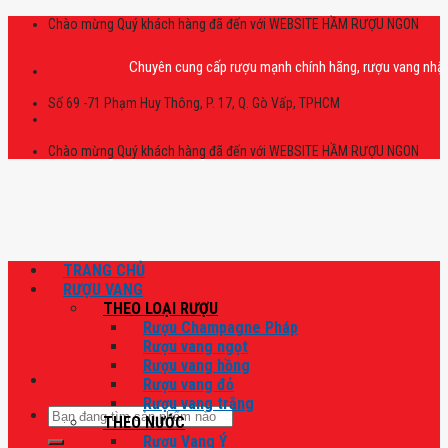
Skip
Chào mừng Quý khách hàng đã đến với WEBSITE HẦM RƯỢU NGON
to
content
Chuyên cung cấp rượu mạnh chính hãng, rượu vang nhập khẩu ca
Số 69 -71 Phạm Huy Thông, P. 17, Q. Gò Vấp, TPHCM
Chào mừng Quý khách hàng đã đến với WEBSITE HẦM RƯỢU NGON
TRANG CHỦ
RƯỢU VANG
THEO LOẠI RƯỢU
Rượu Champagne Pháp
Rượu vang ngọt
Rượu vang hồng
Rượu vang đỏ
Rượu vang trắng
Tìm
THEO NƯỚC
kiếm:
Rượu Vang Ý