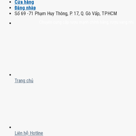
Cửa hàng
Đăng nhập
Số 69 -71 Phạm Huy Thông, P. 17, Q. Gò Vấp, TPHCM
Chuyên cung cấp rượu mạnh chính hãng, rượu vang nhập khẩu ca
Trang chủ
Liên hệ Hotline