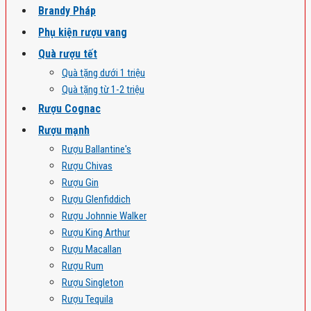
Brandy Pháp
Phụ kiện rượu vang
Quà rượu tết
Quà tặng dưới 1 triệu
Quà tặng từ 1-2 triệu
Rượu Cognac
Rượu mạnh
Rượu Ballantine's
Rượu Chivas
Rượu Gin
Rượu Glenfiddich
Rượu Johnnie Walker
Rượu King Arthur
Rượu Macallan
Rượu Rum
Rượu Singleton
Rượu Tequila