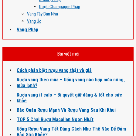
Rượu Champagne Pháp
Vang Tây Ban Nha
Vang Úc
Vang Pháp
Bài viết mới
Cách phân biệt rượu vang thật và giả
Rượu vang theo mùa – Uống vang nào hợp mùa nóng,
mùa lạnh?
Rượu vang ít calo – Bí quyết giữ dáng & tốt cho sức
khỏe
Bảo Quản Rượu Mạnh Và Rượu Vang Sau Khi Khui
TOP 5 Chai Rượu Macallan Ngon Nhất
Uống Rượu Vang Tết Đúng Cách Như Thế Nào Để Đảm
Bảo Sức Khỏe?