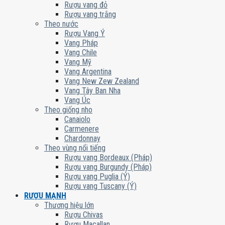
Rượu vang đỏ
Rượu vang trắng
Theo nước
Rượu Vang Ý
Vang Pháp
Vang Chile
Vang Mỹ
Vang Argentina
Vang New Zew Zealand
Vang Tây Ban Nha
Vang Úc
Theo giống nho
Canaiolo
Carmenere
Chardonnay
Theo vùng nổi tiếng
Rượu vang Bordeaux (Pháp)
Rượu vang Burgundy (Pháp)
Rượu vang Puglia (Ý)
Rượu vang Tuscany (Ý)
RƯỢU MẠNH
Thương hiệu lớn
Rượu Chivas
Rượu Macallan