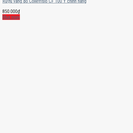
Rượu vang đỏ Collefrisio CF 100 Ý chính hãng
850.000
₫
Mua ngay