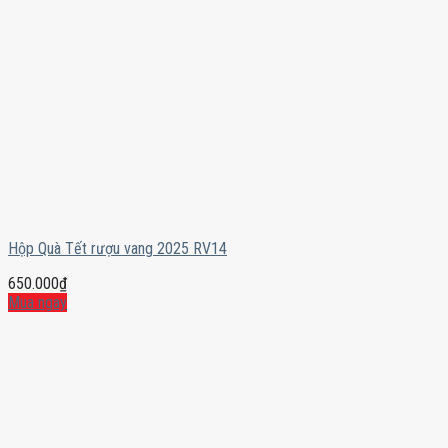
Hộp Quà Tết rượu vang 2025 RV14
650.000
₫
Mua ngay