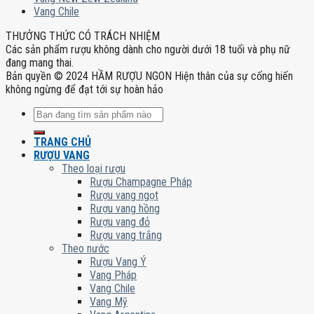
Vang Chile
THƯỞNG THỨC CÓ TRÁCH NHIỆM
Các sản phẩm rượu không dành cho người dưới 18 tuổi và phụ nữ
đang mang thai.
Bản quyền © 2024 HẦM RƯỢU NGON Hiện thân của sự cống hiến
không ngừng để đạt tới sự hoàn hảo
Tìm
kiếm:
TRANG CHỦ
RƯỢU VANG
Theo loại rượu
Rượu Champagne Pháp
Rượu vang ngọt
Rượu vang hồng
Rượu vang đỏ
Rượu vang trắng
Theo nước
Rượu Vang Ý
Vang Pháp
Vang Chile
Vang Mỹ