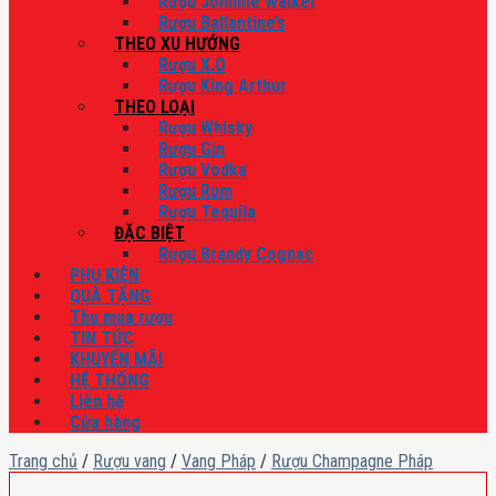
Rượu Johnnie Walker
Rượu Ballantine’s
THEO XU HƯỚNG
Rượu X.O
Rượu King Arthur
THEO LOẠI
Rượu Whisky
Rượu Gin
Rượu Vodka
Rượu Rum
Rượu Tequila
ĐẶC BIỆT
Rượu Brandy Cognac
PHỤ KIỆN
QUÀ TẶNG
Thu mua rượu
TIN TỨC
KHUYẾN MÃI
HỆ THỐNG
Liên hệ
Cửa hàng
Trang chủ
/
Rượu vang
/
Vang Pháp
/
Rượu Champagne Pháp