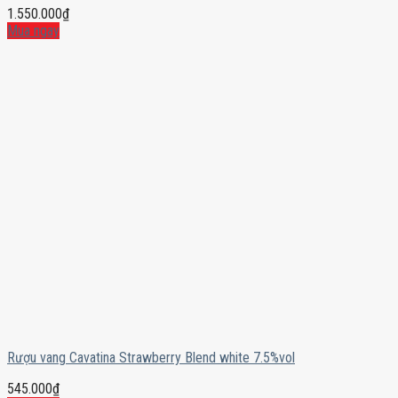
1.550.000
₫
Mua ngay
Rượu vang Cavatina Strawberry Blend white 7.5%vol
545.000
₫