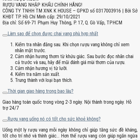
RƯỢU VANG NHẬP KHẨU CHÍNH HÃNG!
CÔNG TY TNHH TM XNK K HOUSE – GPKD số 0317003916 | Bởi Sở
KHĐT TP. Hồ Chí Minh cấp: 29/10/2021
Địa chỉ: Số 69-71 Phạm Huy Thông, P. 17, Q. Gò Vấp, TPHCM
Làm sao để chọn được chai vang phù hợp nhất
Kiểm tra nhãn đằng sau. Khi chọn rượu vang không chỉ xem
nhãn mặt trước.
Cảm nhận hương thơm từ khứu giác. Sau bước đọc nhãn chai
cả trước và sau, hãy để mũi đánh giá mùi thơm của rượu.
Cảm nhận hương vị từ lưỡi.
Kiểm tra năm sản xuất.
Trung thành với loại bạn thích.
Thời gian giao hàng trong bao lâu?
Giao hàng toàn quốc trong vòng 2-3 ngày. Nội thành trong ngày. Hỗ
trợ 24/7
Rượu vang uống nó có tốt cho sức khoẻ không?
Uống một ly rượu vang mỗi ngày không chỉ giúp tăng sức đề kháng,
tốt cho trí nhớ và thính giác… Hơn thế rượu vang còn giúp ngăn ngừa