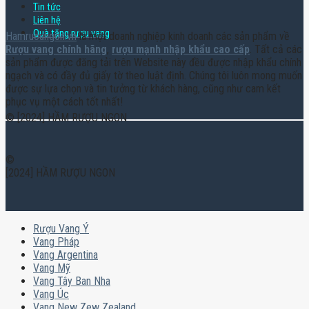
Tin tức
Liên hệ
Quà tặng rượu vang
Hamruoungon.vn
là một doanh nghiệp kinh doanh các sản phẩm về
Rượu vang chính hãng
,
rượu mạnh nhập khẩu cao cấp
. Tất cả các
sản phẩm được đăng tải trên Website này đều được nhập khẩu chính
ngạch và có đầy đủ giấy tờ theo luật định. Chúng tôi luôn mong muốn
được sự lựa chọn và tin tưởng từ khách hàng, cũng như cam kết
phục vụ một cách tốt nhất!
© [2024] HẦM RƯỢU NGON
©
[2024] HẦM RƯỢU NGON
Rượu Vang Ý
Vang Pháp
Vang Argentina
Vang Mỹ
Vang Tây Ban Nha
Vang Úc
Vang New Zew Zealand