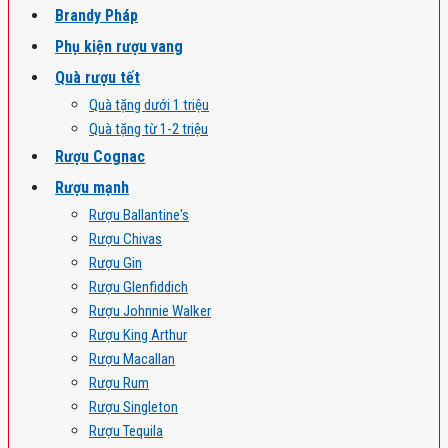
Brandy Pháp
Phụ kiện rượu vang
Quà rượu tết
Quà tặng dưới 1 triệu
Quà tặng từ 1-2 triệu
Rượu Cognac
Rượu mạnh
Rượu Ballantine's
Rượu Chivas
Rượu Gin
Rượu Glenfiddich
Rượu Johnnie Walker
Rượu King Arthur
Rượu Macallan
Rượu Rum
Rượu Singleton
Rượu Tequila