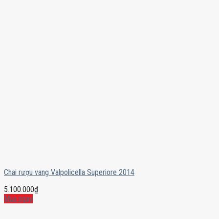
Chai rượu vang Valpolicella Superiore 2014
5.100.000
₫
Mua ngay