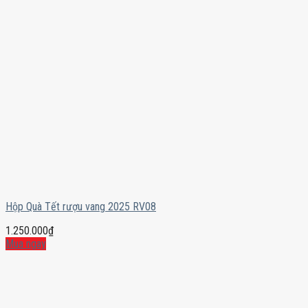
Hộp Quà Tết rượu vang 2025 RV08
1.250.000
₫
Mua ngay