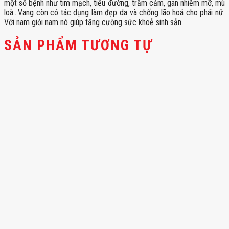
một số bệnh như tim mạch, tiểu đường, trầm cảm, gan nhiễm mỡ, mù
loà…Vang còn có tác dụng làm đẹp da và chống lão hoá cho phái nữ.
Với nam giới nam nó giúp tăng cường sức khoẻ sinh sản.
SẢN PHẨM TƯƠNG TỰ