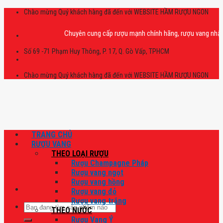
Skip
Chào mừng Quý khách hàng đã đến với WEBSITE HẦM RƯỢU NGON
to
content
Chuyên cung cấp rượu mạnh chính hãng, rượu vang nhập khẩu ca
Số 69 -71 Phạm Huy Thông, P. 17, Q. Gò Vấp, TPHCM
Chào mừng Quý khách hàng đã đến với WEBSITE HẦM RƯỢU NGON
TRANG CHỦ
RƯỢU VANG
THEO LOẠI RƯỢU
Rượu Champagne Pháp
Rượu vang ngọt
Rượu vang hồng
Rượu vang đỏ
Rượu vang trắng
Tìm
THEO NƯỚC
kiếm:
Rượu Vang Ý