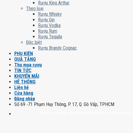
Rượu King Arthur
Theo loại
Rượu Whisky
Rượu Gin
Rượu Vodka
Rượu Rum
Rượu Tequila
Đặc biệt
Rượu Brandy Cognac
PHỤ KIỆN
QUÀ TẶNG
Thu mua rượu
TIN TỨC
KHUYẾN MÃI
HỆ THỐNG
Liên hệ
Cửa hàng
Đăng nhập
Số 69 -71 Phạm Huy Thông, P. 17, Q. Gò Vấp, TPHCM
Chuyên cung cấp rượu mạnh chính hãng, rượu vang nhập khẩu ca