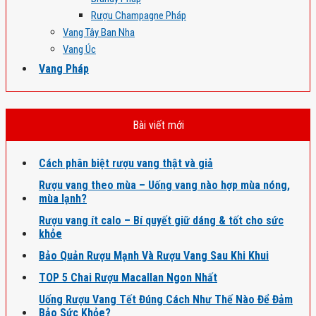
Rượu Champagne Pháp
Vang Tây Ban Nha
Vang Úc
Vang Pháp
Bài viết mới
Cách phân biệt rượu vang thật và giả
Rượu vang theo mùa – Uống vang nào hợp mùa nóng,
mùa lạnh?
Rượu vang ít calo – Bí quyết giữ dáng & tốt cho sức
khỏe
Bảo Quản Rượu Mạnh Và Rượu Vang Sau Khi Khui
TOP 5 Chai Rượu Macallan Ngon Nhất
Uống Rượu Vang Tết Đúng Cách Như Thế Nào Để Đảm
Bảo Sức Khỏe?