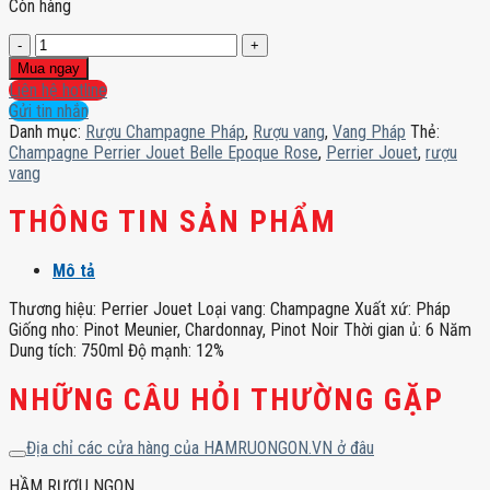
Còn hàng
Champagne
Perrier
Mua ngay
Jouet
Liên hệ hotline
Belle
Gửi tin nhắn
Epoque
Danh mục:
Rượu Champagne Pháp
,
Rượu vang
,
Vang Pháp
Thẻ:
Rose
Champagne Perrier Jouet Belle Epoque Rose
,
Perrier Jouet
,
rượu
số
vang
lượng
THÔNG TIN SẢN PHẨM
Mô tả
Thương hiệu: Perrier Jouet Loại vang: Champagne Xuất xứ: Pháp
Giống nho: Pinot Meunier, Chardonnay, Pinot Noir Thời gian ủ: 6 Năm
Dung tích: 750ml Độ mạnh: 12%
NHỮNG CÂU HỎI THƯỜNG GẶP
Địa chỉ các cửa hàng của HAMRUONGON.VN ở đâu
HẦM RƯỢU NGON