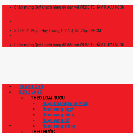
Skip
Chào mừng Quý khách hàng đã đến với WEBSITE HẦM RƯỢU NGON
to
content
Số 69 -71 Phạm Huy Thông, P. 17, Q. Gò Vấp, TPHCM
Chào mừng Quý khách hàng đã đến với WEBSITE HẦM RƯỢU NGON
TRANG CHỦ
RƯỢU VANG
THEO LOẠI RƯỢU
Rượu Champagne Pháp
Rượu vang ngọt
Rượu vang hồng
Rượu vang đỏ
Rượu vang trắng
THEO NƯỚC