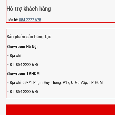
Hỗ trợ khách hàng
Liên hệ
084.2222.678
Sản phẩm sẵn hàng tại:
Showroom Hà Nội
– Địa chỉ:
– ĐT: 084.2222.678
Showroom TP.HCM
– Địa chỉ: 69-71 Phạm Huy Thông, P.17, Q. Gò Vấp, TP HCM
– ĐT: 084.2222.678