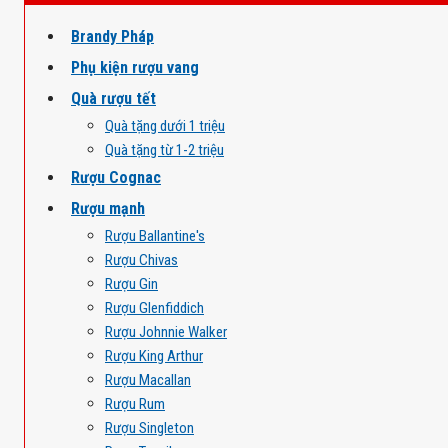
Brandy Pháp
Phụ kiện rượu vang
Quà rượu tết
Quà tặng dưới 1 triệu
Quà tặng từ 1-2 triệu
Rượu Cognac
Rượu mạnh
Rượu Ballantine's
Rượu Chivas
Rượu Gin
Rượu Glenfiddich
Rượu Johnnie Walker
Rượu King Arthur
Rượu Macallan
Rượu Rum
Rượu Singleton