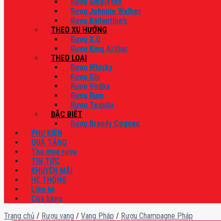
Rượu Singleton
Rượu Johnnie Walker
Rượu Ballantine’s
THEO XU HƯỚNG
Rượu X.O
Rượu King Arthur
THEO LOẠI
Rượu Whisky
Rượu Gin
Rượu Vodka
Rượu Rum
Rượu Tequila
ĐẶC BIỆT
Rượu Brandy Cognac
PHỤ KIỆN
QUÀ TẶNG
Thu mua rượu
TIN TỨC
KHUYẾN MÃI
HỆ THỐNG
Liên hệ
Cửa hàng
Trang chủ
/
Rượu vang
/
Vang Pháp
/
Rượu Champagne Pháp