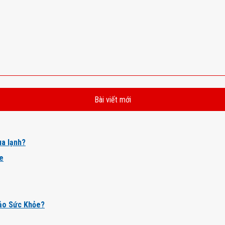
Bài viết mới
a lạnh?
ỏe
ảo Sức Khỏe?