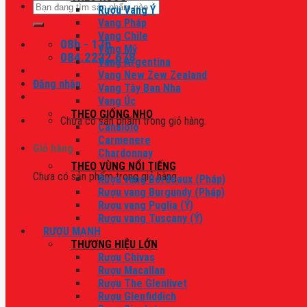
Tìm
Rượu Vang Ý
kiếm:
Vang Pháp
Vang Chile
08h - 17h
Vang Mỹ
084.2222.678
Vang Argentina
Vang New Zew Zealand
Đăng nhập
Vang Tây Ban Nha
Vang Úc
THEO GIỐNG NHO
Chưa có sản phẩm trong giỏ hàng.
Canaiolo
Carmenere
Giỏ hàng
Chardonnay
THEO VÙNG NỔI TIẾNG
Chưa có sản phẩm trong giỏ hàng.
Rượu vang Bordeaux (Pháp)
Rượu vang Burgundy (Pháp)
Rượu vang Puglia (Ý)
Rượu vang Tuscany (Ý)
RƯỢU MẠNH
THƯƠNG HIỆU LỚN
Rượu Chivas
Rượu Macallan
Rượu The Glenlivet
Rượu Glenfiddich