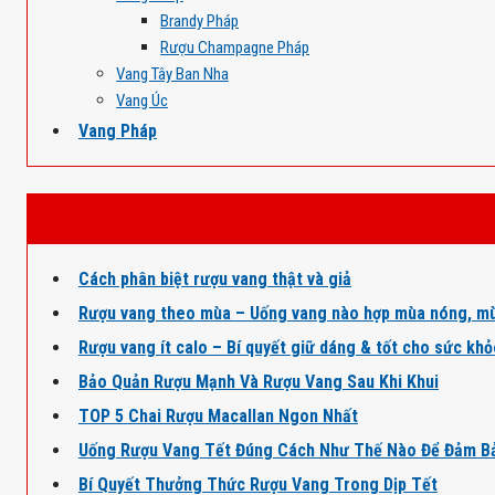
Brandy Pháp
Rượu Champagne Pháp
Vang Tây Ban Nha
Vang Úc
Vang Pháp
Cách phân biệt rượu vang thật và giả
Rượu vang theo mùa – Uống vang nào hợp mùa nóng, mù
Rượu vang ít calo – Bí quyết giữ dáng & tốt cho sức kh
Bảo Quản Rượu Mạnh Và Rượu Vang Sau Khi Khui
TOP 5 Chai Rượu Macallan Ngon Nhất
Uống Rượu Vang Tết Đúng Cách Như Thế Nào Để Đảm B
Bí Quyết Thưởng Thức Rượu Vang Trong Dịp Tết