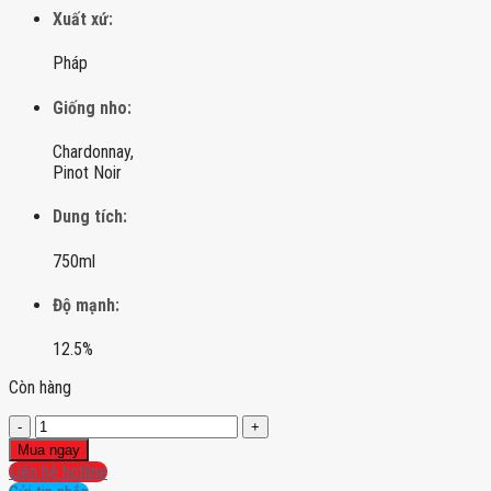
Xuất xứ:
Pháp
Giống nho:
Chardonnay,
Pinot Noir
Dung tích:
750ml
Độ mạnh:
12.5%
Còn hàng
Champagne
Duval-
Mua ngay
Leroy
Liên hệ hotline
Rose