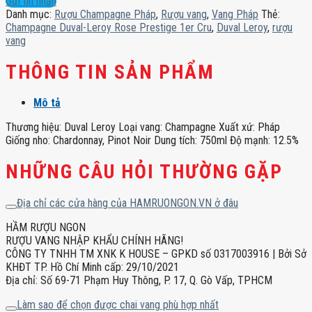
Gửi tin nhắn
Prestige
Danh mục:
Rượu Champagne Pháp
,
Rượu vang
,
Vang Pháp
Thẻ:
1er
Champagne Duval-Leroy Rose Prestige 1er Cru
,
Duval Leroy
,
rượu
Cru
vang
số
lượng
THÔNG TIN SẢN PHẨM
Mô tả
Thương hiệu: Duval Leroy Loại vang: Champagne Xuất xứ: Pháp
Giống nho: Chardonnay, Pinot Noir Dung tích: 750ml Độ mạnh: 12.5%
NHỮNG CÂU HỎI THƯỜNG GẶP
Địa chỉ các cửa hàng của HAMRUONGON.VN ở đâu
HẦM RƯỢU NGON
RƯỢU VANG NHẬP KHẨU CHÍNH HÃNG!
CÔNG TY TNHH TM XNK K HOUSE – GPKD số 0317003916 | Bởi Sở
KHĐT TP. Hồ Chí Minh cấp: 29/10/2021
Địa chỉ: Số 69-71 Phạm Huy Thông, P. 17, Q. Gò Vấp, TPHCM
Làm sao để chọn được chai vang phù hợp nhất