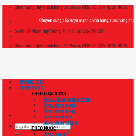
Skip
Chào mừng Quý khách hàng đã đến với WEBSITE HẦM RƯỢU NGON
to
content
Chuyên cung cấp rượu mạnh chính hãng, rượu vang nhập khẩu ca
Số 69 -71 Phạm Huy Thông, P. 17, Q. Gò Vấp, TPHCM
Chào mừng Quý khách hàng đã đến với WEBSITE HẦM RƯỢU NGON
TRANG CHỦ
RƯỢU VANG
THEO LOẠI RƯỢU
Rượu Champagne Pháp
Rượu vang ngọt
Rượu vang hồng
Rượu vang đỏ
Rượu vang trắng
Tìm
THEO NƯỚC
kiếm:
Rượu Vang Ý