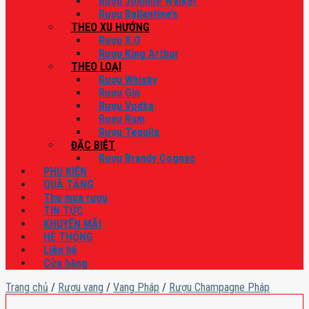
Rượu Johnnie Walker
Rượu Ballantine’s
THEO XU HƯỚNG
Rượu X.O
Rượu King Arthur
THEO LOẠI
Rượu Whisky
Rượu Gin
Rượu Vodka
Rượu Rum
Rượu Tequila
ĐẶC BIỆT
Rượu Brandy Cognac
PHỤ KIỆN
QUÀ TẶNG
Thu mua rượu
TIN TỨC
KHUYẾN MÃI
HỆ THỐNG
Liên hệ
Cửa hàng
Trang chủ
/
Rượu vang
/
Vang Pháp
/
Rượu Champagne Pháp