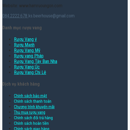
Website: www.hamruoungon.com
084.2222.678
ks.beerhouse@gmail.com
Danh mục rượu vang
Rượu Vang ý
Rượu Mạnh
Rượu Vang Mỹ
Rượu vang Pháp
Rượu Vang Tây Ban Nha
Rượu Vang Úc
Rượu Vang Chi Lê
Dịch vụ khách hàng
Chính sách bảo mật
Chính sách thanh toán
Chương trình khuyến mãi
Thu mua rượu vang
Chính sách đổi trả hàng
Chính sách hoàn tiền
Chính sách giao hàng