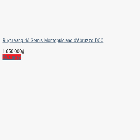
Rượu vang đỏ Semis Montepulciano d’Abruzzo DOC
1.650.000
₫
Mua ngay