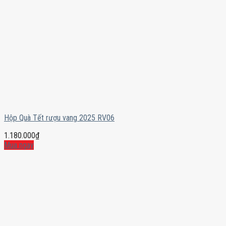
Hộp Quà Tết rượu vang 2025 RV06
1.180.000
₫
Mua ngay