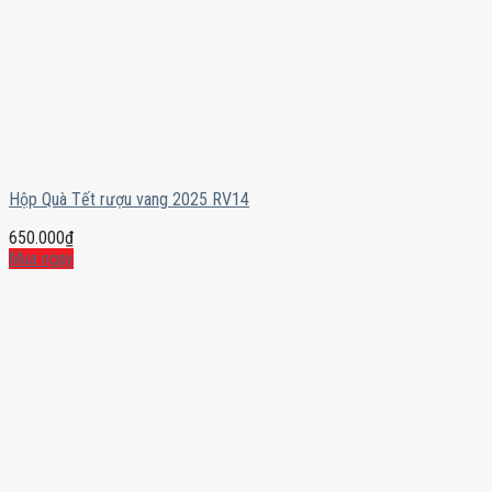
Hộp Quà Tết rượu vang 2025 RV14
650.000
₫
Mua ngay