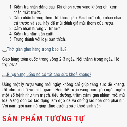
Kiểm tra nhãn đằng sau. Khi chọn rượu vang không chỉ xem
nhãn mặt trước.
Cảm nhận hương thơm từ khứu giác. Sau bước đọc nhãn chai
cả trước và sau, hãy để mũi đánh giá mùi thơm của rượu.
Cảm nhận hương vị từ lưỡi.
Kiểm tra năm sản xuất.
Trung thành với loại bạn thích.
Thời gian giao hàng trong bao lâu?
Giao hàng toàn quốc trong vòng 2-3 ngày. Nội thành trong ngày. Hỗ
trợ 24/7
Rượu vang uống nó có tốt cho sức khoẻ không?
Uống một ly rượu vang mỗi ngày không chỉ giúp tăng sức đề kháng,
tốt cho trí nhớ và thính giác… Hơn thế rượu vang còn giúp ngăn ngừa
một số bệnh như tim mạch, tiểu đường, trầm cảm, gan nhiễm mỡ, mù
loà…Vang còn có tác dụng làm đẹp da và chống lão hoá cho phái nữ.
Với nam giới nam nó giúp tăng cường sức khoẻ sinh sản.
SẢN PHẨM TƯƠNG TỰ