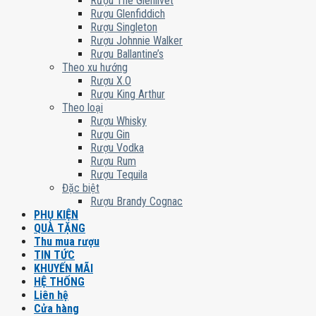
Rượu The Glenlivet
Rượu Glenfiddich
Rượu Singleton
Rượu Johnnie Walker
Rượu Ballantine’s
Theo xu hướng
Rượu X.O
Rượu King Arthur
Theo loại
Rượu Whisky
Rượu Gin
Rượu Vodka
Rượu Rum
Rượu Tequila
Đặc biệt
Rượu Brandy Cognac
PHỤ KIỆN
QUÀ TẶNG
Thu mua rượu
TIN TỨC
KHUYẾN MÃI
HỆ THỐNG
Liên hệ
Cửa hàng