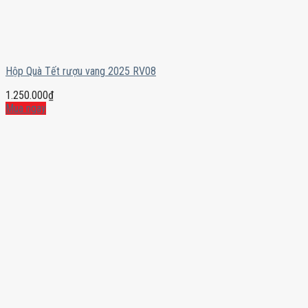
Hộp Quà Tết rượu vang 2025 RV08
1.250.000
₫
Mua ngay