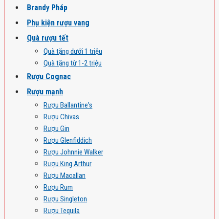
Brandy Pháp
Phụ kiện rượu vang
Quà rượu tết
Quà tặng dưới 1 triệu
Quà tặng từ 1-2 triệu
Rượu Cognac
Rượu mạnh
Rượu Ballantine's
Rượu Chivas
Rượu Gin
Rượu Glenfiddich
Rượu Johnnie Walker
Rượu King Arthur
Rượu Macallan
Rượu Rum
Rượu Singleton
Rượu Tequila