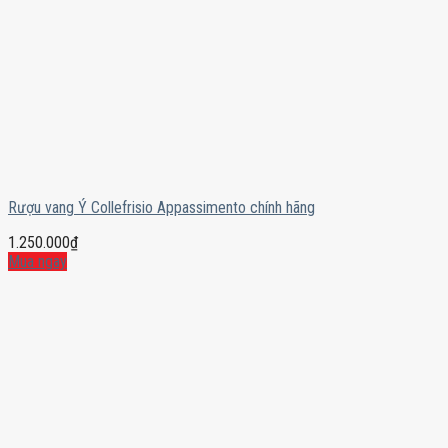
Rượu vang Ý Collefrisio Appassimento chính hãng
1.250.000
₫
Mua ngay