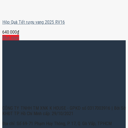
Hộp Quà Tết rượu vang 2025 RV16
640.000
₫
Mua ngay
CÔNG TY TNHH TM XNK K HOUSE - GPKD số 0317003916 | Bởi Sở
KHĐT TP. Hồ Chí Minh cấp: 29/10/2021
Địa chỉ: Số 69-71 Phạm Huy Thông, P. 17, Q. Gò Vấp, TPHCM