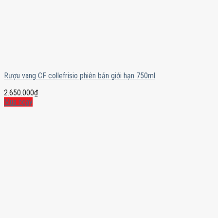
Rượu vang CF collefrisio phiên bản giới hạn 750ml
2.650.000
₫
Mua ngay