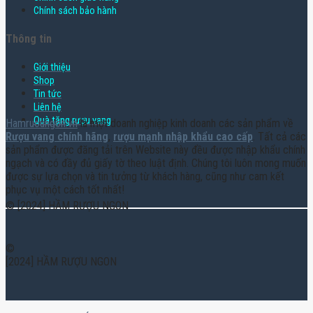
Chính sách bảo hành
Thông tin
Giới thiệu
Shop
Tin tức
Liên hệ
Quà tặng rượu vang
Hamruoungon.vn
là một doanh nghiệp kinh doanh các sản phẩm về
Rượu vang chính hãng
,
rượu mạnh nhập khẩu cao cấp
. Tất cả các
sản phẩm được đăng tải trên Website này đều được nhập khẩu chính
ngạch và có đầy đủ giấy tờ theo luật định. Chúng tôi luôn mong muốn
được sự lựa chọn và tin tưởng từ khách hàng, cũng như cam kết
phục vụ một cách tốt nhất!
© [2024] HẦM RƯỢU NGON
©
[2024] HẦM RƯỢU NGON