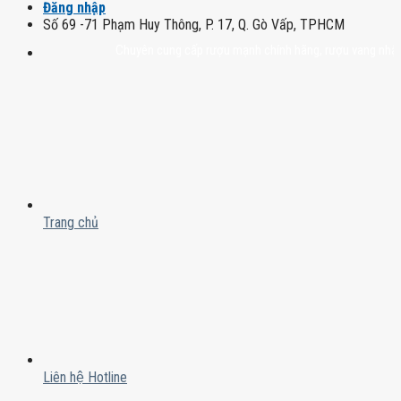
Đăng nhập
Số 69 -71 Phạm Huy Thông, P. 17, Q. Gò Vấp, TPHCM
Chuyên cung cấp rượu mạnh chính hãng, rượu vang nhập khẩu ca
Trang chủ
Liên hệ Hotline