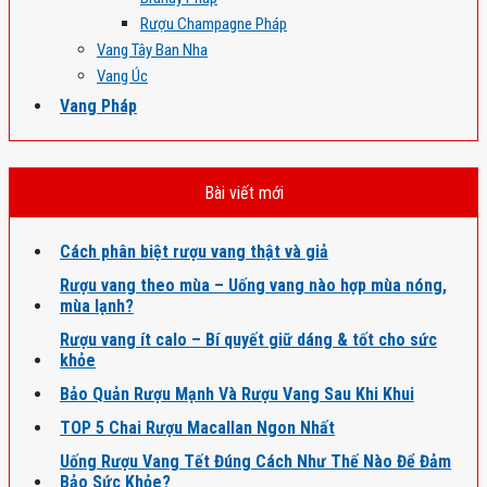
Rượu Champagne Pháp
Vang Tây Ban Nha
Vang Úc
Vang Pháp
Bài viết mới
Cách phân biệt rượu vang thật và giả
Rượu vang theo mùa – Uống vang nào hợp mùa nóng,
mùa lạnh?
Rượu vang ít calo – Bí quyết giữ dáng & tốt cho sức
khỏe
Bảo Quản Rượu Mạnh Và Rượu Vang Sau Khi Khui
TOP 5 Chai Rượu Macallan Ngon Nhất
Uống Rượu Vang Tết Đúng Cách Như Thế Nào Để Đảm
Bảo Sức Khỏe?