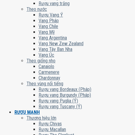
Rượu vang trắng
Theo nước
Rượu Vang Ý
Vang Pháp
Vang Chile
Vang Mỹ
Vang Argentina
Vang New Zew Zealand
Vang Tây Ban Nha
Vang Úc
Theo giống nho
Canaiolo
Carmenere
Chardonnay
Theo vùng nổi tiếng
Rượu vang Bordeaux (Pháp)
Rượu vang Burgundy (Pháp)
Rượu vang Puglia (Ý)
Rượu vang Tuscany (Ý)
RƯỢU MẠNH
Thương hiệu lớn
Rượu Chivas
Rượu Macallan