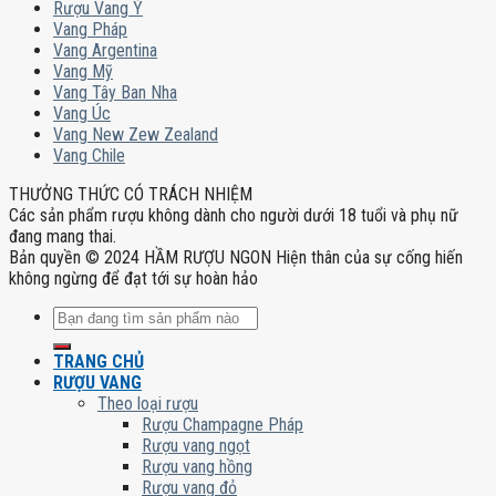
Rượu Vang Ý
Vang Pháp
Vang Argentina
Vang Mỹ
Vang Tây Ban Nha
Vang Úc
Vang New Zew Zealand
Vang Chile
THƯỞNG THỨC CÓ TRÁCH NHIỆM
Các sản phẩm rượu không dành cho người dưới 18 tuổi và phụ nữ
đang mang thai.
Bản quyền © 2024 HẦM RƯỢU NGON Hiện thân của sự cống hiến
không ngừng để đạt tới sự hoàn hảo
Tìm
kiếm:
TRANG CHỦ
RƯỢU VANG
Theo loại rượu
Rượu Champagne Pháp
Rượu vang ngọt
Rượu vang hồng
Rượu vang đỏ