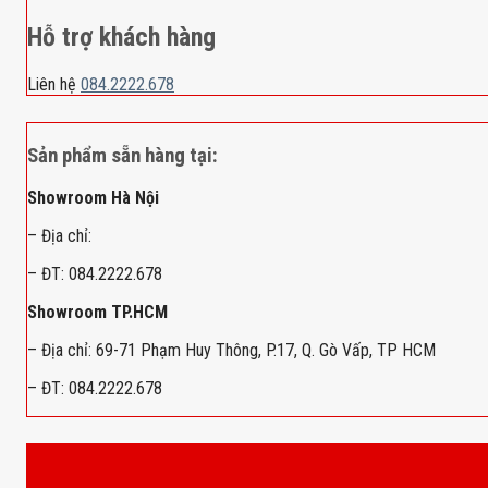
Hỗ trợ khách hàng
Liên hệ
084.2222.678
Sản phẩm sẵn hàng tại:
Showroom Hà Nội
– Địa chỉ:
– ĐT: 084.2222.678
Showroom TP.HCM
– Địa chỉ: 69-71 Phạm Huy Thông, P.17, Q. Gò Vấp, TP HCM
– ĐT: 084.2222.678