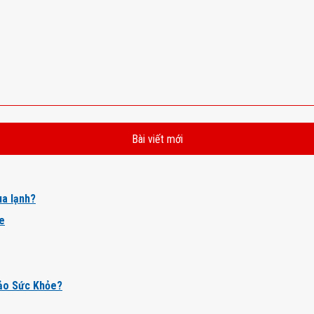
Bài viết mới
a lạnh?
ỏe
ảo Sức Khỏe?