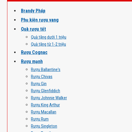
Brandy Pháp
Phụ kiện rượu vang
Quà rượu tết
Quà tặng dưới 1 triệu
Quà tặng từ 1-2 triệu
Rượu Cognac
Rượu mạnh
Rượu Ballantine's
Rượu Chivas
Rượu Gin
Rượu Glenfiddich
Rượu Johnnie Walker
Rượu King Arthur
Rượu Macallan
Rượu Rum
Rượu Singleton