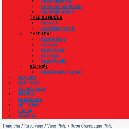
Rượu Singleton
Rượu Johnnie Walker
Rượu Ballantine’s
THEO XU HƯỚNG
Rượu X.O
Rượu King Arthur
THEO LOẠI
Rượu Whisky
Rượu Gin
Rượu Vodka
Rượu Rum
Rượu Tequila
ĐẶC BIỆT
Rượu Brandy Cognac
PHỤ KIỆN
QUÀ TẶNG
Thu mua rượu
TIN TỨC
KHUYẾN MÃI
HỆ THỐNG
Liên hệ
Cửa hàng
Trang chủ
/
Rượu vang
/
Vang Pháp
/
Rượu Champagne Pháp