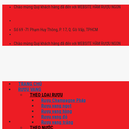
Skip
Chào mừng Quý khách hàng đã đến với WEBSITE HẦM RƯỢU NGON
to
content
Số 69 -71 Phạm Huy Thông, P. 17, Q. Gò Vấp, TPHCM
Chào mừng Quý khách hàng đã đến với WEBSITE HẦM RƯỢU NGON
TRANG CHỦ
RƯỢU VANG
THEO LOẠI RƯỢU
Rượu Champagne Pháp
Rượu vang ngọt
Rượu vang hồng
Rượu vang đỏ
Rượu vang trắng
THEO NƯỚC