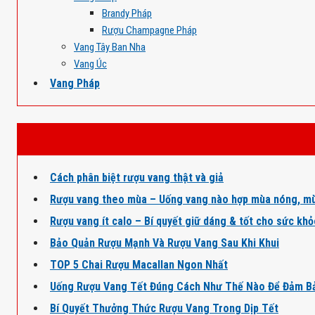
Brandy Pháp
Rượu Champagne Pháp
Vang Tây Ban Nha
Vang Úc
Vang Pháp
Cách phân biệt rượu vang thật và giả
Rượu vang theo mùa – Uống vang nào hợp mùa nóng, mù
Rượu vang ít calo – Bí quyết giữ dáng & tốt cho sức kh
Bảo Quản Rượu Mạnh Và Rượu Vang Sau Khi Khui
TOP 5 Chai Rượu Macallan Ngon Nhất
Uống Rượu Vang Tết Đúng Cách Như Thế Nào Để Đảm B
Bí Quyết Thưởng Thức Rượu Vang Trong Dịp Tết