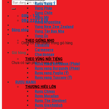
Tìm
Rượu Vang Ý
kiếm:
Vang Pháp
Vang Chile
08h - 17h
Vang Mỹ
084.2222.678
Vang Argentina
Vang New Zew Zealand
Đăng nhập
Vang Tây Ban Nha
Vang Úc
THEO GIỐNG NHO
Chưa có sản phẩm trong giỏ hàng.
Canaiolo
Carmenere
Giỏ hàng
Chardonnay
THEO VÙNG NỔI TIẾNG
Chưa có sản phẩm trong giỏ hàng.
Rượu vang Bordeaux (Pháp)
Rượu vang Burgundy (Pháp)
Rượu vang Puglia (Ý)
Rượu vang Tuscany (Ý)
RƯỢU MẠNH
THƯƠNG HIỆU LỚN
Rượu Chivas
Rượu Macallan
Rượu The Glenlivet
Rượu Glenfiddich