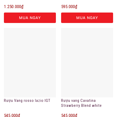
1.250.000
₫
595.000
₫
MUA NGAY
MUA NGAY
Rượu Vang rosso lazio IGT
Rượu vang Cavatina
Strawberry Blend white
7.5%vol
545.000
₫
545.000
₫