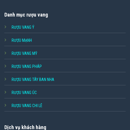
Danh mục rượu vang
RƯỢU VANG Ý
RƯỢU MẠNH
RƯỢU VANG MỸ
RƯỢU VANG PHÁP
RƯỢU VANG TÂY BAN NHA
RƯỢU VANG ÚC
RƯỢU VANG CHI LÊ
Dịch vụ khách hàng