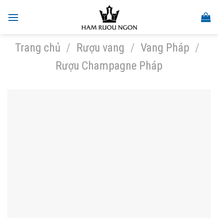
Skip
to
content
Trang chủ
/
Rượu vang
/
Vang Pháp
/
Rượu Champagne Pháp