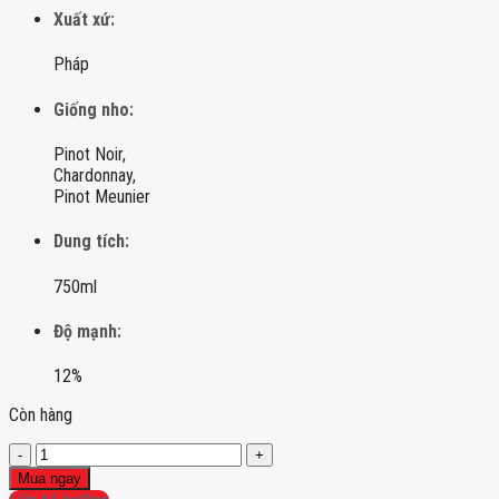
Xuất xứ:
Pháp
Giống nho:
Pinot Noir,
Chardonnay,
Pinot Meunier
Dung tích:
750ml
Độ mạnh:
12%
Còn hàng
Champagne
Beaumont
Mua ngay
Des