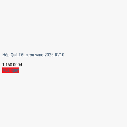
Hộp Quà Tết rượu vang 2025 RV10
1.150.000
₫
Mua ngay