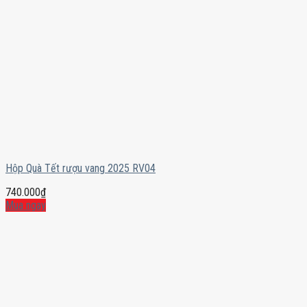
Hộp Quà Tết rượu vang 2025 RV04
740.000
₫
Mua ngay