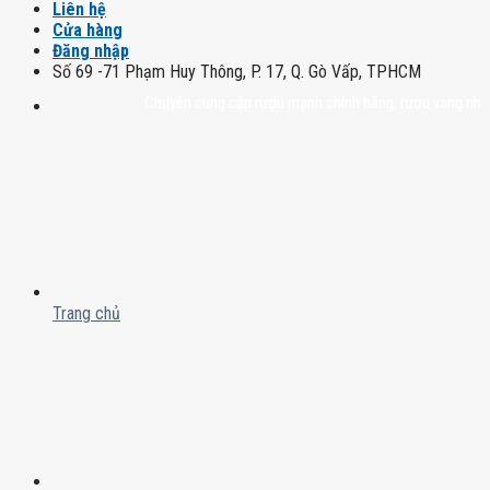
Liên hệ
Cửa hàng
Đăng nhập
Số 69 -71 Phạm Huy Thông, P. 17, Q. Gò Vấp, TPHCM
Chuyên cung cấp rượu mạnh chính hãng, rượu vang nhập khẩu ca
Trang chủ