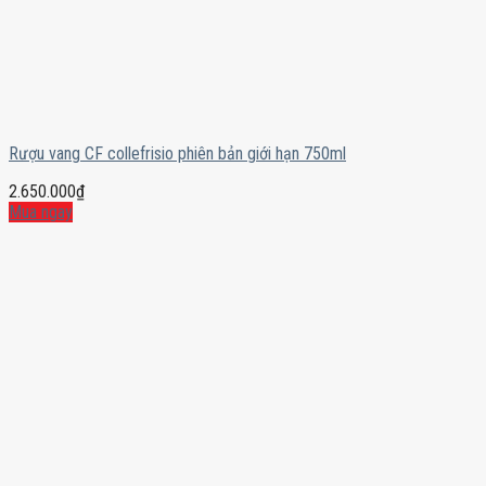
Rượu vang CF collefrisio phiên bản giới hạn 750ml
2.650.000
₫
Mua ngay