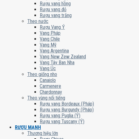
Rượu vang hồng
Rượu vang đỏ
Rượu vang trắng
Theo nước
Rượu Vang Ý
Vang Pháp
Vang Chile
Vang Mỹ
Vang Argentina
Vang New Zew Zealand
Vang Tây Ban Nha
Vang Úc
Theo giống nho
Canaiolo
Carmenere
Chardonnay
Theo vùng nổi tiếng
Rượu vang Bordeaux (Pháp)
Rượu vang Burgundy (Pháp)
Rượu vang Puglia (Ý)
Rượu vang Tuscany (Ý)
RƯỢU MẠNH
Thương hiệu lớn