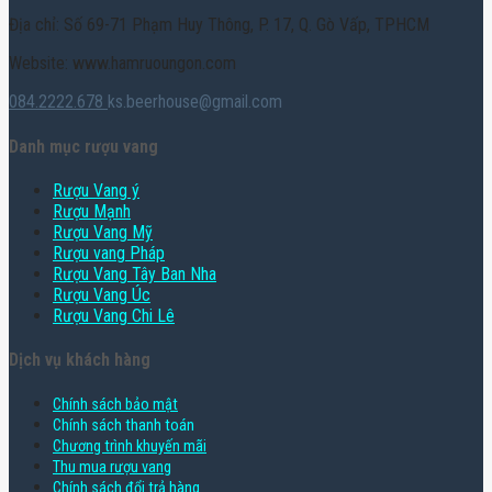
Địa chỉ: Số 69-71 Phạm Huy Thông, P. 17, Q. Gò Vấp, TPHCM
Website: www.hamruoungon.com
084.2222.678
ks.beerhouse@gmail.com
Danh mục rượu vang
Rượu Vang ý
Rượu Mạnh
Rượu Vang Mỹ
Rượu vang Pháp
Rượu Vang Tây Ban Nha
Rượu Vang Úc
Rượu Vang Chi Lê
Dịch vụ khách hàng
Chính sách bảo mật
Chính sách thanh toán
Chương trình khuyến mãi
Thu mua rượu vang
Chính sách đổi trả hàng