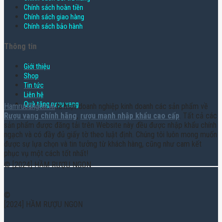
Chính sách hoàn tiền
Chính sách giao hàng
Chính sách bảo hành
Thông tin
Giới thiệu
Shop
Tin tức
Liên hệ
Quà tặng rượu vang
Hamruoungon.vn
là một doanh nghiệp kinh doanh các sản phẩm về
Rượu vang chính hãng
,
rượu mạnh nhập khẩu cao cấp
. Tất cả các
sản phẩm được đăng tải trên Website này đều được nhập khẩu chính
ngạch và có đầy đủ giấy tờ theo luật định. Chúng tôi luôn mong muốn
được sự lựa chọn và tin tưởng từ khách hàng, cũng như cam kết
phục vụ một cách tốt nhất!
© [2024] HẦM RƯỢU NGON
©
[2024] HẦM RƯỢU NGON