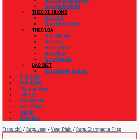
Rượu Johnnie Walker
Rượu Ballantine’s
THEO XU HƯỚNG
Rượu X.O
Rượu King Arthur
THEO LOẠI
Rượu Whisky
Rượu Gin
Rượu Vodka
Rượu Rum
Rượu Tequila
ĐẶC BIỆT
Rượu Brandy Cognac
PHỤ KIỆN
QUÀ TẶNG
Thu mua rượu
TIN TỨC
KHUYẾN MÃI
HỆ THỐNG
Liên hệ
Cửa hàng
Trang chủ
/
Rượu vang
/
Vang Pháp
/
Rượu Champagne Pháp