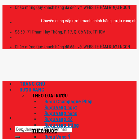
Skip
Chào mừng Quý khách hàng đã đến với WEBSITE HẦM RƯỢU NGON
to
content
Chuyên cung cấp rượu mạnh chính hãng, rượu vang nhập khẩu ca
Số 69 -71 Phạm Huy Thông, P. 17, Q. Gò Vấp, TPHCM
Chào mừng Quý khách hàng đã đến với WEBSITE HẦM RƯỢU NGON
TRANG CHỦ
RƯỢU VANG
THEO LOẠI RƯỢU
Rượu Champagne Pháp
Rượu vang ngọt
Rượu vang hồng
Rượu vang đỏ
Rượu vang trắng
Tìm
THEO NƯỚC
kiếm:
Rượu Vang Ý