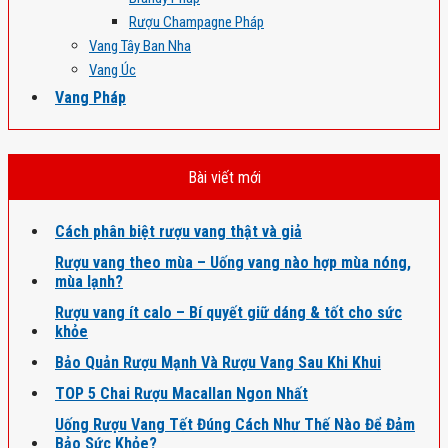
Rượu Champagne Pháp
Vang Tây Ban Nha
Vang Úc
Vang Pháp
Bài viết mới
Cách phân biệt rượu vang thật và giả
Rượu vang theo mùa – Uống vang nào hợp mùa nóng,
mùa lạnh?
Rượu vang ít calo – Bí quyết giữ dáng & tốt cho sức
khỏe
Bảo Quản Rượu Mạnh Và Rượu Vang Sau Khi Khui
TOP 5 Chai Rượu Macallan Ngon Nhất
Uống Rượu Vang Tết Đúng Cách Như Thế Nào Để Đảm
Bảo Sức Khỏe?