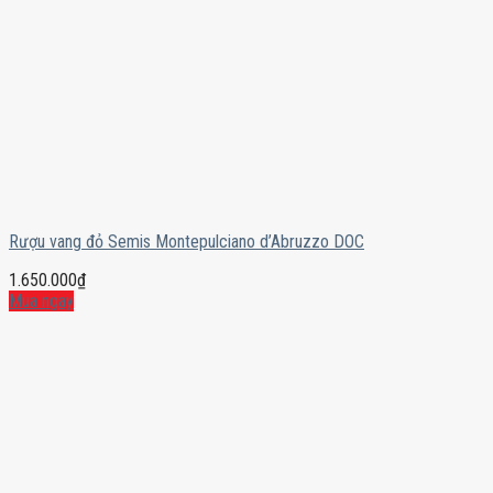
Rượu vang đỏ Semis Montepulciano d’Abruzzo DOC
1.650.000
₫
Mua ngay