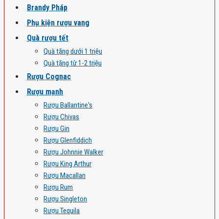
Brandy Pháp
Phụ kiện rượu vang
Quà rượu tết
Quà tặng dưới 1 triệu
Quà tặng từ 1-2 triệu
Rượu Cognac
Rượu mạnh
Rượu Ballantine's
Rượu Chivas
Rượu Gin
Rượu Glenfiddich
Rượu Johnnie Walker
Rượu King Arthur
Rượu Macallan
Rượu Rum
Rượu Singleton
Rượu Tequila