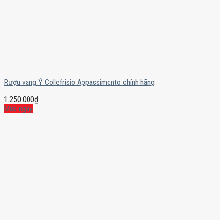
Rượu vang Ý Collefrisio Appassimento chính hãng
1.250.000
₫
Mua ngay