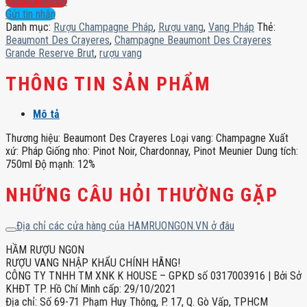
Liên hệ hotline
Crayeres
Gửi tin nhắn
Grande
Danh mục:
Rượu Champagne Pháp
,
Rượu vang
,
Vang Pháp
Thẻ:
Reserve
Beaumont Des Crayeres
,
Champagne Beaumont Des Crayeres
Brut
Grande Reserve Brut
,
rượu vang
số
lượng
THÔNG TIN SẢN PHẨM
Mô tả
Thương hiệu: Beaumont Des Crayeres Loại vang: Champagne Xuất
xứ: Pháp Giống nho: Pinot Noir, Chardonnay, Pinot Meunier Dung tích:
750ml Độ mạnh: 12%
NHỮNG CÂU HỎI THƯỜNG GẶP
Địa chỉ các cửa hàng của HAMRUONGON.VN ở đâu
HẦM RƯỢU NGON
RƯỢU VANG NHẬP KHẨU CHÍNH HÃNG!
CÔNG TY TNHH TM XNK K HOUSE – GPKD số 0317003916 | Bởi Sở
KHĐT TP. Hồ Chí Minh cấp: 29/10/2021
Địa chỉ: Số 69-71 Phạm Huy Thông, P. 17, Q. Gò Vấp, TPHCM