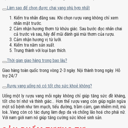
Làm sao để chọn được chai vang phù hợp nhất
Kiểm tra nhãn đằng sau. Khi chọn rượu vang không chỉ xem
nhãn mặt trước.
Cảm nhận hương thơm từ khứu giác. Sau bước đọc nhãn chai
cả trước và sau, hãy để mũi đánh giá mùi thơm của rượu.
Cảm nhận hương vị từ lưỡi.
Kiểm tra năm sản xuất.
Trung thành với loại bạn thích.
Thời gian giao hàng trong bao lâu?
Giao hàng toàn quốc trong vòng 2-3 ngày. Nội thành trong ngày. Hỗ
trợ 24/7
Rượu vang uống nó có tốt cho sức khoẻ không?
Uống một ly rượu vang mỗi ngày không chỉ giúp tăng sức đề kháng,
tốt cho trí nhớ và thính giác… Hơn thế rượu vang còn giúp ngăn ngừa
một số bệnh như tim mạch, tiểu đường, trầm cảm, gan nhiễm mỡ, mù
loà…Vang còn có tác dụng làm đẹp da và chống lão hoá cho phái nữ.
Với nam giới nam nó giúp tăng cường sức khoẻ sinh sản.