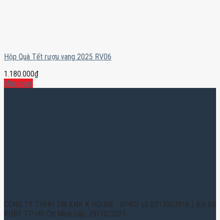
Hộp Quà Tết rượu vang 2025 RV06
1.180.000
₫
Mua ngay
CÔNG TY TNHH TM XNK K HOUSE - GPKD số 0317003916 | Bởi Sở
KHĐT TP. Hồ Chí Minh cấp: 29/10/2021