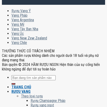
Rượu Vang Ý
Vang Pháp
Vang Argentina
Vang Mỹ
Vang Tây Ban Nha
Vang Úc
Vang New Zew Zealand
Vang Chile
THƯỞNG THỨC CÓ TRÁCH NHIỆM
Các sản phẩm rượu không dành cho người dưới 18 tuổi và phụ nữ
đang mang thai.
Bản quyền © 2024 HẦM RƯỢU NGON Hiện thân của sự cống hiến
không ngừng để đạt tới sự hoàn hảo
Tìm
kiếm:
TRANG CHỦ
RƯỢU VANG
Theo loại rượu
Rượu Champagne Pháp
Rượu vang ngọt