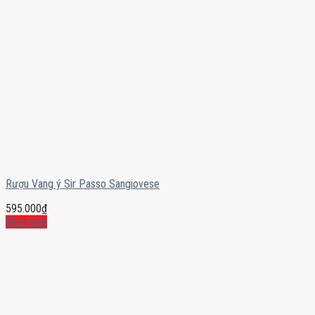
Rượu Vang ý Sir Passo Sangiovese
595.000
₫
Mua ngay