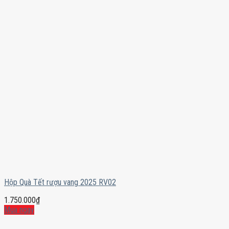
Hộp Quà Tết rượu vang 2025 RV02
1.750.000
₫
Mua ngay