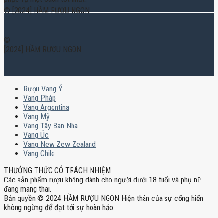
© [2024] HẦM RƯỢU NGON
©
[2024] HẦM RƯỢU NGON
Rượu Vang Ý
Vang Pháp
Vang Argentina
Vang Mỹ
Vang Tây Ban Nha
Vang Úc
Vang New Zew Zealand
Vang Chile
THƯỞNG THỨC CÓ TRÁCH NHIỆM
Các sản phẩm rượu không dành cho người dưới 18 tuổi và phụ nữ
đang mang thai.
Bản quyền © 2024 HẦM RƯỢU NGON Hiện thân của sự cống hiến
không ngừng để đạt tới sự hoàn hảo