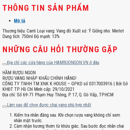
THÔNG TIN SẢN PHẨM
Mô tả
Thương hiệu: Canti Loại vang: Vang đỏ Xuất xứ: Ý Giống nho: Merlot
Dung tích: 750ml Độ mạnh: 13%
NHỮNG CÂU HỎI THƯỜNG GẶP
Địa chỉ các cửa hàng của HAMRUONGON.VN ở đâu
HẦM RƯỢU NGON
RƯỢU VANG NHẬP KHẨU CHÍNH HÃNG!
CÔNG TY TNHH TM XNK K HOUSE – GPKD số 0317003916 | Bởi Sở
KHĐT TP. Hồ Chí Minh cấp: 29/10/2021
Địa chỉ: Số 69-71 Phạm Huy Thông, P. 17, Q. Gò Vấp, TPHCM
Làm sao để chọn được chai vang phù hợp nhất
Kiểm tra nhãn đằng sau. Khi chọn rượu vang không chỉ xem
nhãn mặt trước.
Cảm nhận hương thơm từ khứu giác. Sau bước đọc nhãn chai