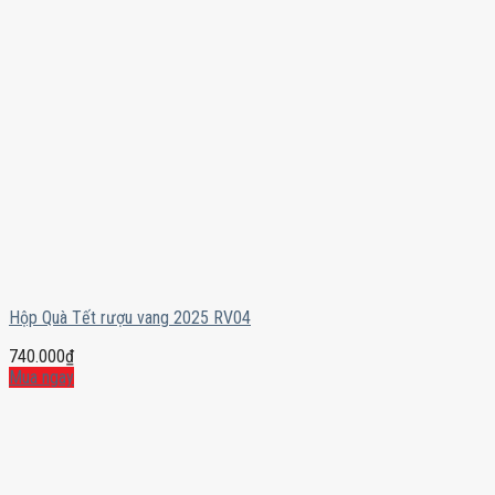
Hộp Quà Tết rượu vang 2025 RV04
740.000
₫
Mua ngay