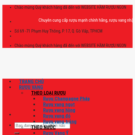
Skip
Chào mừng Quý khách hàng đã đến với WEBSITE HẦM RƯỢU NGON
to
content
Chuyên cung cấp rượu mạnh chính hãng, rượu vang nhập khẩu ca
Số 69 -71 Phạm Huy Thông, P. 17, Q. Gò Vấp, TPHCM
Chào mừng Quý khách hàng đã đến với WEBSITE HẦM RƯỢU NGON
TRANG CHỦ
RƯỢU VANG
THEO LOẠI RƯỢU
Rượu Champagne Pháp
Rượu vang ngọt
Rượu vang hồng
Rượu vang đỏ
Rượu vang trắng
Tìm
THEO NƯỚC
kiếm:
Rượu Vang Ý