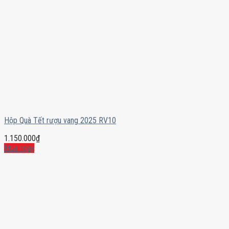
Hộp Quà Tết rượu vang 2025 RV10
1.150.000
₫
Mua ngay