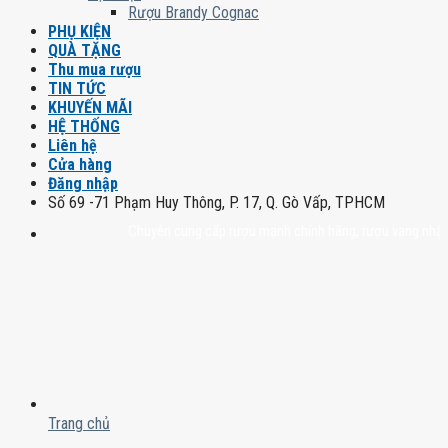
Rượu Brandy Cognac
PHỤ KIỆN
QUÀ TẶNG
Thu mua rượu
TIN TỨC
KHUYẾN MÃI
HỆ THỐNG
Liên hệ
Cửa hàng
Đăng nhập
Số 69 -71 Phạm Huy Thông, P. 17, Q. Gò Vấp, TPHCM
Chuyên cung cấp rượu mạnh chính hãng, rượu vang nhập khẩu ca
Trang chủ