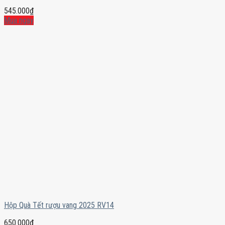
545.000
₫
Mua ngay
Hộp Quà Tết rượu vang 2025 RV14
650.000
₫