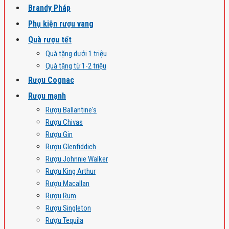
Brandy Pháp
Phụ kiện rượu vang
Quà rượu tết
Quà tặng dưới 1 triệu
Quà tặng từ 1-2 triệu
Rượu Cognac
Rượu mạnh
Rượu Ballantine's
Rượu Chivas
Rượu Gin
Rượu Glenfiddich
Rượu Johnnie Walker
Rượu King Arthur
Rượu Macallan
Rượu Rum
Rượu Singleton
Rượu Tequila