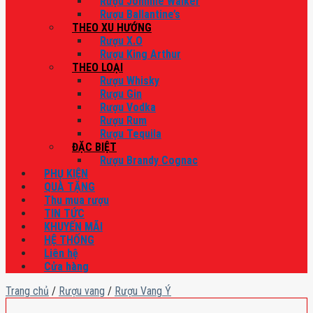
Rượu Johnnie Walker
Rượu Ballantine’s
THEO XU HƯỚNG
Rượu X.O
Rượu King Arthur
THEO LOẠI
Rượu Whisky
Rượu Gin
Rượu Vodka
Rượu Rum
Rượu Tequila
ĐẶC BIỆT
Rượu Brandy Cognac
PHỤ KIỆN
QUÀ TẶNG
Thu mua rượu
TIN TỨC
KHUYẾN MÃI
HỆ THỐNG
Liên hệ
Cửa hàng
Trang chủ
/
Rượu vang
/
Rượu Vang Ý