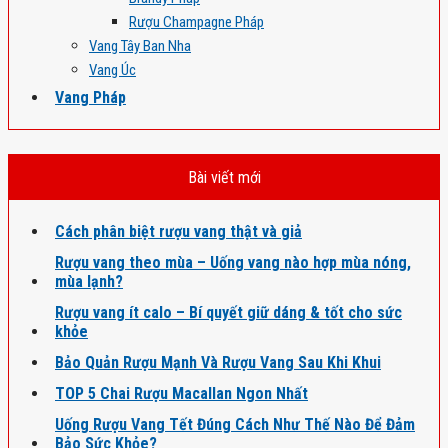
Rượu Champagne Pháp
Vang Tây Ban Nha
Vang Úc
Vang Pháp
Bài viết mới
Cách phân biệt rượu vang thật và giả
Rượu vang theo mùa – Uống vang nào hợp mùa nóng,
mùa lạnh?
Rượu vang ít calo – Bí quyết giữ dáng & tốt cho sức
khỏe
Bảo Quản Rượu Mạnh Và Rượu Vang Sau Khi Khui
TOP 5 Chai Rượu Macallan Ngon Nhất
Uống Rượu Vang Tết Đúng Cách Như Thế Nào Để Đảm
Bảo Sức Khỏe?