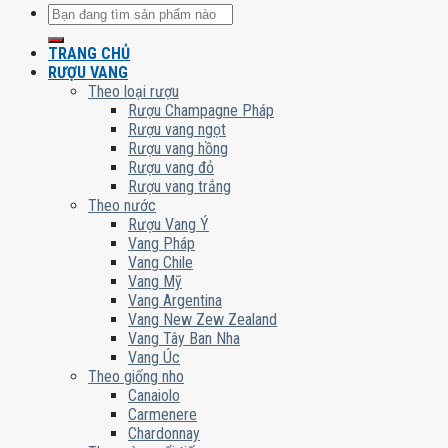
Tìm
kiếm:
TRANG CHỦ
RƯỢU VANG
Theo loại rượu
Rượu Champagne Pháp
Rượu vang ngọt
Rượu vang hồng
Rượu vang đỏ
Rượu vang trắng
Theo nước
Rượu Vang Ý
Vang Pháp
Vang Chile
Vang Mỹ
Vang Argentina
Vang New Zew Zealand
Vang Tây Ban Nha
Vang Úc
Theo giống nho
Canaiolo
Carmenere
Chardonnay