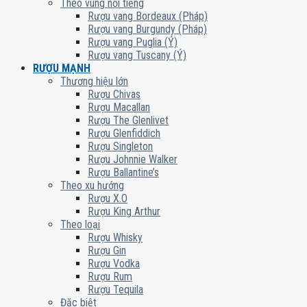
Theo vùng nổi tiếng
Rượu vang Bordeaux (Pháp)
Rượu vang Burgundy (Pháp)
Rượu vang Puglia (Ý)
Rượu vang Tuscany (Ý)
RƯỢU MẠNH
Thương hiệu lớn
Rượu Chivas
Rượu Macallan
Rượu The Glenlivet
Rượu Glenfiddich
Rượu Singleton
Rượu Johnnie Walker
Rượu Ballantine’s
Theo xu hướng
Rượu X.O
Rượu King Arthur
Theo loại
Rượu Whisky
Rượu Gin
Rượu Vodka
Rượu Rum
Rượu Tequila
Đặc biệt