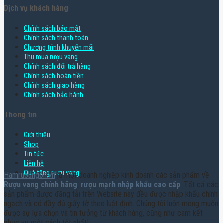
Dịch vụ khách hàng
Chính sách bảo mật
Chính sách thanh toán
Chương trình khuyến mãi
Thu mua rượu vang
Chính sách đổi trả hàng
Chính sách hoàn tiền
Chính sách giao hàng
Chính sách bảo hành
Thông tin
Giới thiệu
Shop
Tin tức
Liên hệ
Quà tặng rượu vang
Hamruoungon.vn
là một doanh nghiệp kinh doanh các sản phẩm về
Rượu vang chính hãng
,
rượu mạnh nhập khẩu cao cấp
. Tất cả các
sản phẩm được đăng tải trên Website này đều được nhập khẩu chính
ngạch và có đầy đủ giấy tờ theo luật định. Chúng tôi luôn mong muốn
được sự lựa chọn và tin tưởng từ khách hàng, cũng như cam kết
phục vụ một cách tốt nhất!