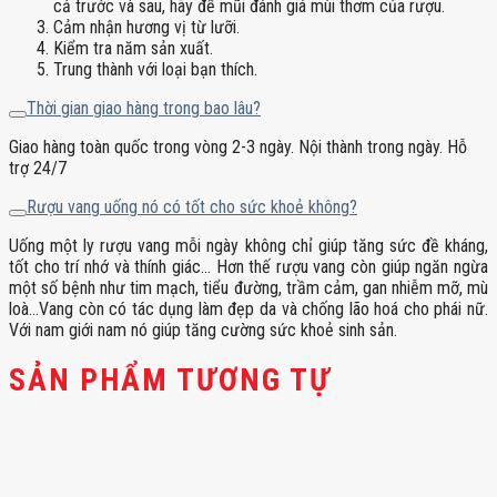
cả trước và sau, hãy để mũi đánh giá mùi thơm của rượu.
Cảm nhận hương vị từ lưỡi.
Kiểm tra năm sản xuất.
Trung thành với loại bạn thích.
Thời gian giao hàng trong bao lâu?
Giao hàng toàn quốc trong vòng 2-3 ngày. Nội thành trong ngày. Hỗ
trợ 24/7
Rượu vang uống nó có tốt cho sức khoẻ không?
Uống một ly rượu vang mỗi ngày không chỉ giúp tăng sức đề kháng,
tốt cho trí nhớ và thính giác… Hơn thế rượu vang còn giúp ngăn ngừa
một số bệnh như tim mạch, tiểu đường, trầm cảm, gan nhiễm mỡ, mù
loà…Vang còn có tác dụng làm đẹp da và chống lão hoá cho phái nữ.
Với nam giới nam nó giúp tăng cường sức khoẻ sinh sản.
SẢN PHẨM TƯƠNG TỰ