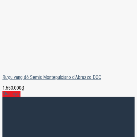
Rượu vang đỏ Semis Montepulciano d’Abruzzo DOC
1.650.000
₫
Mua ngay