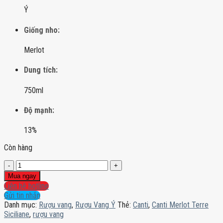
Ý
Giống nho:
Merlot
Dung tích:
750ml
Độ mạnh:
13%
Còn hàng
Canti
Merlot
Mua ngay
Terre
Liên hệ hotline
Siciliane
Gửi tin nhắn
số
Danh mục:
Rượu vang
,
Rượu Vang Ý
Thẻ:
Canti
,
Canti Merlot Terre
lượng
Siciliane
,
rượu vang