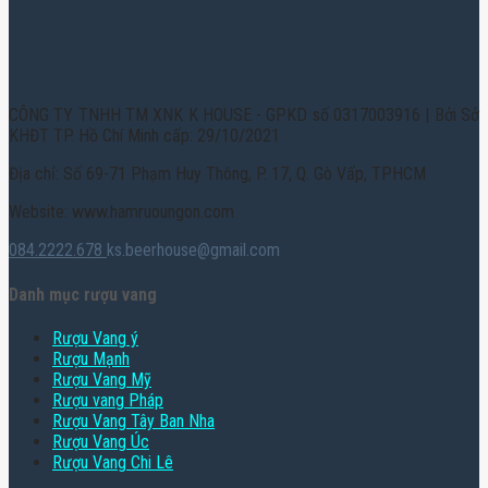
CÔNG TY TNHH TM XNK K HOUSE - GPKD số 0317003916 | Bởi Sở
KHĐT TP. Hồ Chí Minh cấp: 29/10/2021
Địa chỉ: Số 69-71 Phạm Huy Thông, P. 17, Q. Gò Vấp, TPHCM
Website: www.hamruoungon.com
084.2222.678
ks.beerhouse@gmail.com
Danh mục rượu vang
Rượu Vang ý
Rượu Mạnh
Rượu Vang Mỹ
Rượu vang Pháp
Rượu Vang Tây Ban Nha
Rượu Vang Úc
Rượu Vang Chi Lê