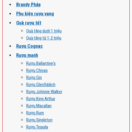
Brandy Pháp
Phụ kiện rượu vang
Quà rượu tết
Quà tặng dưới 1 triệu
Quà tặng từ 1-2 triệu
Rượu Cognac
Rượu mạnh
Rượu Ballantine's
Rượu Chivas
Rượu Gin
Rượu Glenfiddich
Rượu Johnnie Walker
Rượu King Arthur
Rượu Macallan
Rượu Rum
Rượu Singleton
Rượu Tequila