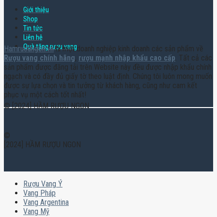
Giới thiệu
Shop
Tin tức
Liên hệ
Quà tặng rượu vang
Hamruoungon.vn
là một doanh nghiệp kinh doanh các sản phẩm về
Rượu vang chính hãng
,
rượu mạnh nhập khẩu cao cấp
. Tất cả các
sản phẩm được đăng tải trên Website này đều được nhập khẩu chính
ngạch và có đầy đủ giấy tờ theo luật định. Chúng tôi luôn mong muốn
được sự lựa chọn và tin tưởng từ khách hàng, cũng như cam kết
phục vụ một cách tốt nhất!
© [2024] HẦM RƯỢU NGON
©
[2024] HẦM RƯỢU NGON
Rượu Vang Ý
Vang Pháp
Vang Argentina
Vang Mỹ