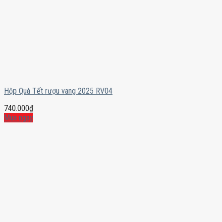
Hộp Quà Tết rượu vang 2025 RV04
740.000
₫
Mua ngay