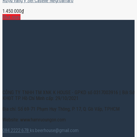
Rượu vang ý Sei Caselle Negroamaro
1.450.000
₫
Mua ngay
CÔNG TY TNHH TM XNK K HOUSE - GPKD số 0317003916 | Bởi Sở
KHĐT TP. Hồ Chí Minh cấp: 29/10/2021
Địa chỉ: Số 69-71 Phạm Huy Thông, P. 17, Q. Gò Vấp, TPHCM
Website: www.hamruoungon.com
084.2222.678
ks.beerhouse@gmail.com