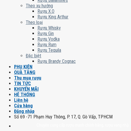
Rượu Ballantine’s
Theo xu hướng
Rượu X.O
Rượu King Arthur
Theo loại
Rượu Whisky
Rượu Gin
Rượu Vodka
Rượu Rum
Rượu Tequila
Đặc biệt
Rượu Brandy Cognac
PHỤ KIỆN
QUÀ TẶNG
Thu mua rượu
TIN TỨC
KHUYẾN MÃI
HỆ THỐNG
Liên hệ
Cửa hàng
Đăng nhập
Số 69 -71 Phạm Huy Thông, P. 17, Q. Gò Vấp, TPHCM
Chuyên cung cấp rượu mạnh chính hãng, rượu vang nhập khẩu cao