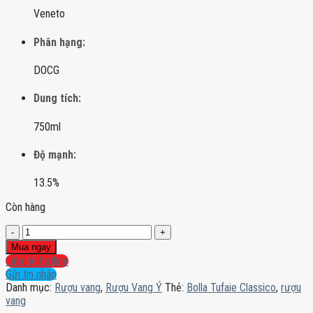
Veneto
Phân hạng:
DOCG
Dung tích:
750ml
Độ mạnh:
13.5%
Còn hàng
Bolla
Tufaie
Mua ngay
Classico
Liên hệ hotline
số
Gửi tin nhắn
lượng
Danh mục:
Rượu vang
,
Rượu Vang Ý
Thẻ:
Bolla Tufaie Classico
,
rượu
vang