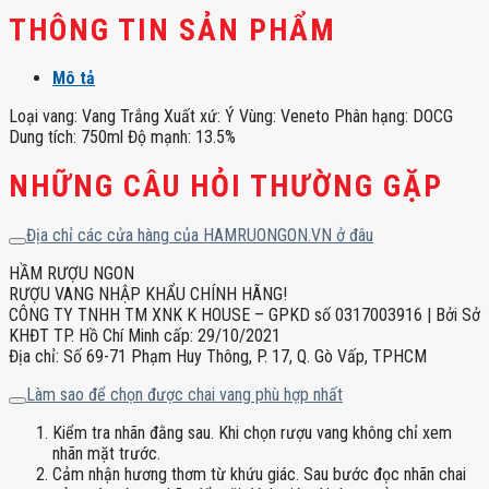
THÔNG TIN SẢN PHẨM
Mô tả
Loại vang: Vang Trắng Xuất xứ: Ý Vùng: Veneto Phân hạng: DOCG
Dung tích: 750ml Độ mạnh: 13.5%
NHỮNG CÂU HỎI THƯỜNG GẶP
Địa chỉ các cửa hàng của HAMRUONGON.VN ở đâu
HẦM RƯỢU NGON
RƯỢU VANG NHẬP KHẨU CHÍNH HÃNG!
CÔNG TY TNHH TM XNK K HOUSE – GPKD số 0317003916 | Bởi Sở
KHĐT TP. Hồ Chí Minh cấp: 29/10/2021
Địa chỉ: Số 69-71 Phạm Huy Thông, P. 17, Q. Gò Vấp, TPHCM
Làm sao để chọn được chai vang phù hợp nhất
Kiểm tra nhãn đằng sau. Khi chọn rượu vang không chỉ xem
nhãn mặt trước.
Cảm nhận hương thơm từ khứu giác. Sau bước đọc nhãn chai