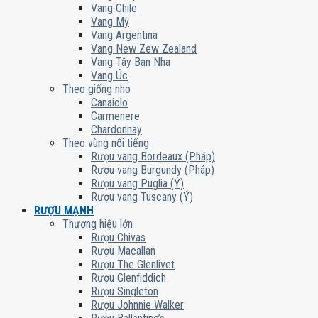
Vang Chile
Vang Mỹ
Vang Argentina
Vang New Zew Zealand
Vang Tây Ban Nha
Vang Úc
Theo giống nho
Canaiolo
Carmenere
Chardonnay
Theo vùng nổi tiếng
Rượu vang Bordeaux (Pháp)
Rượu vang Burgundy (Pháp)
Rượu vang Puglia (Ý)
Rượu vang Tuscany (Ý)
RƯỢU MẠNH
Thương hiệu lớn
Rượu Chivas
Rượu Macallan
Rượu The Glenlivet
Rượu Glenfiddich
Rượu Singleton
Rượu Johnnie Walker