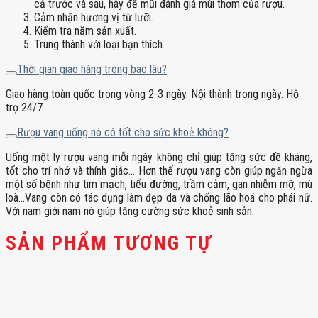
cả trước và sau, hãy để mũi đánh giá mùi thơm của rượu.
Cảm nhận hương vị từ lưỡi.
Kiểm tra năm sản xuất.
Trung thành với loại bạn thích.
Thời gian giao hàng trong bao lâu?
Giao hàng toàn quốc trong vòng 2-3 ngày. Nội thành trong ngày. Hỗ
trợ 24/7
Rượu vang uống nó có tốt cho sức khoẻ không?
Uống một ly rượu vang mỗi ngày không chỉ giúp tăng sức đề kháng,
tốt cho trí nhớ và thính giác… Hơn thế rượu vang còn giúp ngăn ngừa
một số bệnh như tim mạch, tiểu đường, trầm cảm, gan nhiễm mỡ, mù
loà…Vang còn có tác dụng làm đẹp da và chống lão hoá cho phái nữ.
Với nam giới nam nó giúp tăng cường sức khoẻ sinh sản.
SẢN PHẨM TƯƠNG TỰ