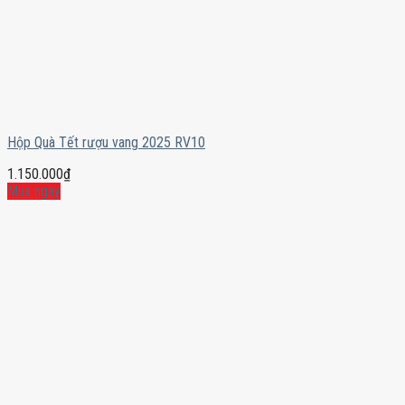
Hộp Quà Tết rượu vang 2025 RV10
1.150.000
₫
Mua ngay