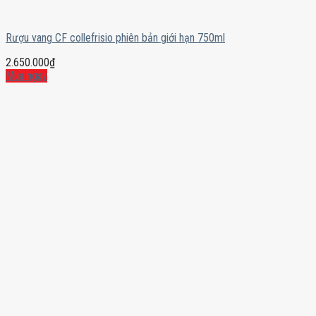
Rượu vang CF collefrisio phiên bản giới hạn 750ml
2.650.000
₫
Mua ngay