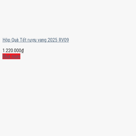
Hộp Quà Tết rượu vang 2025 RV09
1.220.000
₫
Mua ngay