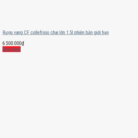
Rượu vang CF collefrisio chai lớn 1.5l phiên bản giới hạn
6.500.000
₫
Mua ngay