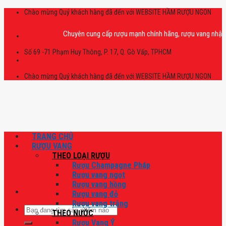
Skip
Chào mừng Quý khách hàng đã đến với WEBSITE HẦM RƯỢU NGON
to
content
Chuyên cung cấp rượu mạnh chính hãng, rượu vang nhập khẩu cao
Số 69 -71 Phạm Huy Thông, P. 17, Q. Gò Vấp, TPHCM
Chào mừng Quý khách hàng đã đến với WEBSITE HẦM RƯỢU NGON
TRANG CHỦ
RƯỢU VANG
THEO LOẠI RƯỢU
Rượu Champagne Pháp
Rượu vang ngọt
Rượu vang hồng
Rượu vang đỏ
Rượu vang trắng
Tìm
THEO NƯỚC
kiếm:
Rượu Vang Ý