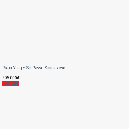
Rượu Vang ý Sir Passo Sangiovese
595.000
₫
Mua ngay