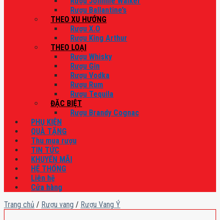
Rượu Johnnie Walker
Rượu Ballantine’s
THEO XU HƯỚNG
Rượu X.O
Rượu King Arthur
THEO LOẠI
Rượu Whisky
Rượu Gin
Rượu Vodka
Rượu Rum
Rượu Tequila
ĐẶC BIỆT
Rượu Brandy Cognac
PHỤ KIỆN
QUÀ TẶNG
Thu mua rượu
TIN TỨC
KHUYẾN MÃI
HỆ THỐNG
Liên hệ
Cửa hàng
Trang chủ
/
Rượu vang
/
Rượu Vang Ý