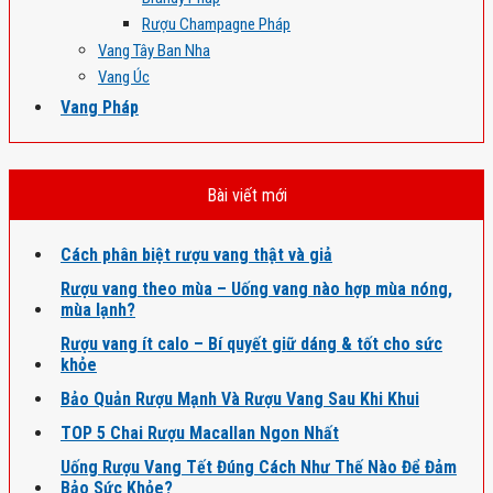
Rượu Champagne Pháp
Vang Tây Ban Nha
Vang Úc
Vang Pháp
Bài viết mới
Cách phân biệt rượu vang thật và giả
Rượu vang theo mùa – Uống vang nào hợp mùa nóng,
mùa lạnh?
Rượu vang ít calo – Bí quyết giữ dáng & tốt cho sức
khỏe
Bảo Quản Rượu Mạnh Và Rượu Vang Sau Khi Khui
TOP 5 Chai Rượu Macallan Ngon Nhất
Uống Rượu Vang Tết Đúng Cách Như Thế Nào Để Đảm
Bảo Sức Khỏe?