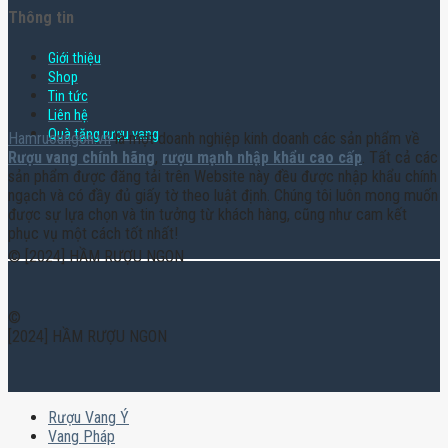
Thông tin
Giới thiệu
Shop
Tin tức
Liên hệ
Quà tặng rượu vang
Hamruoungon.vn
là một doanh nghiệp kinh doanh các sản phẩm về
Rượu vang chính hãng
,
rượu mạnh nhập khẩu cao cấp
. Tất cả các
sản phẩm được đăng tải trên Website này đều được nhập khẩu chính
ngạch và có đầy đủ giấy tờ theo luật định. Chúng tôi luôn mong muốn
được sự lựa chọn và tin tưởng từ khách hàng, cũng như cam kết
phục vụ một cách tốt nhất!
© [2024] HẦM RƯỢU NGON
©
[2024] HẦM RƯỢU NGON
Rượu Vang Ý
Vang Pháp