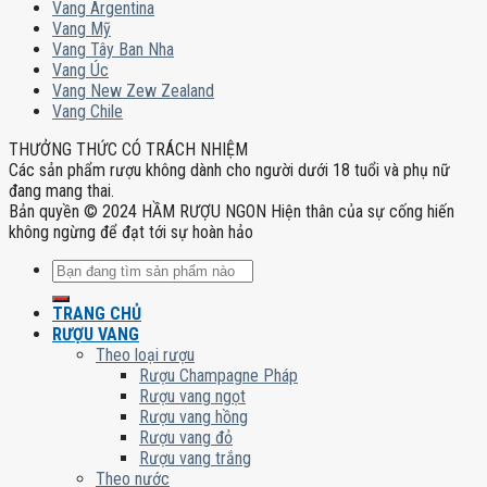
Vang Argentina
Vang Mỹ
Vang Tây Ban Nha
Vang Úc
Vang New Zew Zealand
Vang Chile
THƯỞNG THỨC CÓ TRÁCH NHIỆM
Các sản phẩm rượu không dành cho người dưới 18 tuổi và phụ nữ
đang mang thai.
Bản quyền © 2024 HẦM RƯỢU NGON Hiện thân của sự cống hiến
không ngừng để đạt tới sự hoàn hảo
Tìm
kiếm:
TRANG CHỦ
RƯỢU VANG
Theo loại rượu
Rượu Champagne Pháp
Rượu vang ngọt
Rượu vang hồng
Rượu vang đỏ
Rượu vang trắng
Theo nước