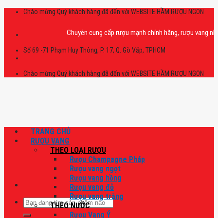
Skip
Chào mừng Quý khách hàng đã đến với WEBSITE HẦM RƯỢU NGON
to
content
Chuyên cung cấp rượu mạnh chính hãng, rượu vang nhập khẩu c
Số 69 -71 Phạm Huy Thông, P. 17, Q. Gò Vấp, TPHCM
Chào mừng Quý khách hàng đã đến với WEBSITE HẦM RƯỢU NGON
TRANG CHỦ
RƯỢU VANG
THEO LOẠI RƯỢU
Rượu Champagne Pháp
Rượu vang ngọt
Rượu vang hồng
Rượu vang đỏ
Rượu vang trắng
Tìm
THEO NƯỚC
kiếm:
Rượu Vang Ý