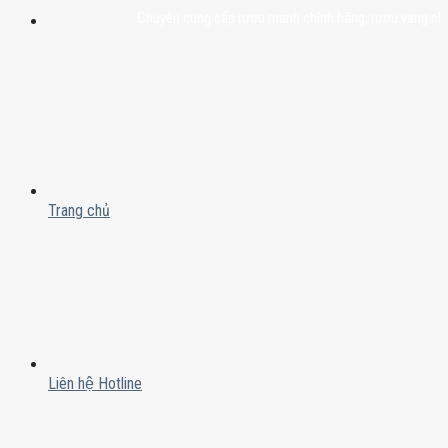
Chuyên cung cấp rượu mạnh chính hãng, rượu vang nhập khẩu c
Trang chủ
Liên hệ Hotline