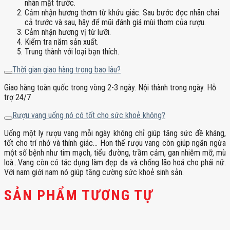
nhãn mặt trước.
Cảm nhận hương thơm từ khứu giác. Sau bước đọc nhãn chai
cả trước và sau, hãy để mũi đánh giá mùi thơm của rượu.
Cảm nhận hương vị từ lưỡi.
Kiểm tra năm sản xuất.
Trung thành với loại bạn thích.
Thời gian giao hàng trong bao lâu?
Giao hàng toàn quốc trong vòng 2-3 ngày. Nội thành trong ngày. Hỗ
trợ 24/7
Rượu vang uống nó có tốt cho sức khoẻ không?
Uống một ly rượu vang mỗi ngày không chỉ giúp tăng sức đề kháng,
tốt cho trí nhớ và thính giác… Hơn thế rượu vang còn giúp ngăn ngừa
một số bệnh như tim mạch, tiểu đường, trầm cảm, gan nhiễm mỡ, mù
loà…Vang còn có tác dụng làm đẹp da và chống lão hoá cho phái nữ.
Với nam giới nam nó giúp tăng cường sức khoẻ sinh sản.
SẢN PHẨM TƯƠNG TỰ