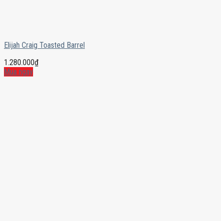
Elijah Craig Toasted Barrel
1.280.000
₫
Mua ngay