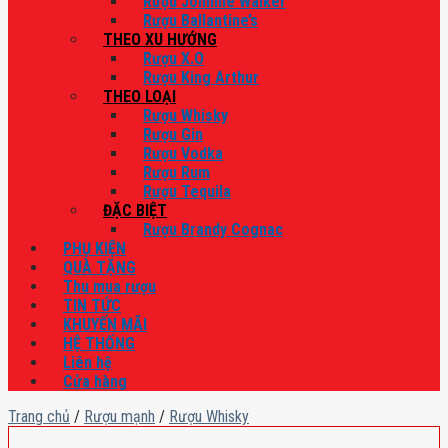
Rượu Johnnie Walker
Rượu Ballantine’s
THEO XU HƯỚNG
Rượu X.O
Rượu King Arthur
THEO LOẠI
Rượu Whisky
Rượu Gin
Rượu Vodka
Rượu Rum
Rượu Tequila
ĐẶC BIỆT
Rượu Brandy Cognac
PHỤ KIỆN
QUÀ TẶNG
Thu mua rượu
TIN TỨC
KHUYẾN MÃI
HỆ THỐNG
Liên hệ
Cửa hàng
Trang chủ
/
Rượu mạnh
/
Rượu Whisky