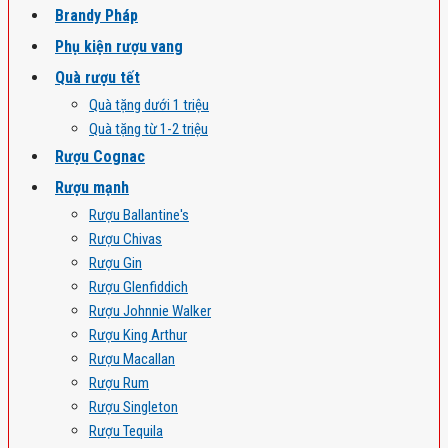
Brandy Pháp
Phụ kiện rượu vang
Quà rượu tết
Quà tặng dưới 1 triệu
Quà tặng từ 1-2 triệu
Rượu Cognac
Rượu mạnh
Rượu Ballantine's
Rượu Chivas
Rượu Gin
Rượu Glenfiddich
Rượu Johnnie Walker
Rượu King Arthur
Rượu Macallan
Rượu Rum
Rượu Singleton
Rượu Tequila