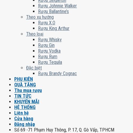
Rượu Singleton
Rượu Johnnie Walker
Rượu Ballantine’s
Theo xu hướng
Rượu X.O
Rượu King Arthur
Theo loại
Rượu Whisky
Rượu Gin
Rượu Vodka
Rượu Rum
Rượu Tequila
Đặc biệt
Rượu Brandy Cognac
PHỤ KIỆN
QUÀ TẶNG
Thu mua rượu
TIN TỨC
KHUYẾN MÃI
HỆ THỐNG
Liên hệ
Cửa hàng
Đăng nhập
Số 69 -71 Phạm Huy Thông, P. 17, Q. Gò Vấp, TPHCM