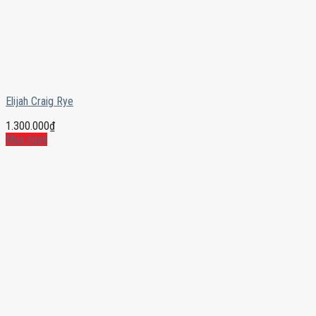
Elijah Craig Rye
1.300.000
₫
Mua ngay