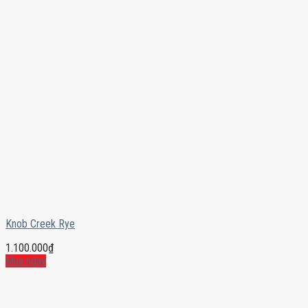
Knob Creek Rye
1.100.000
₫
Mua ngay