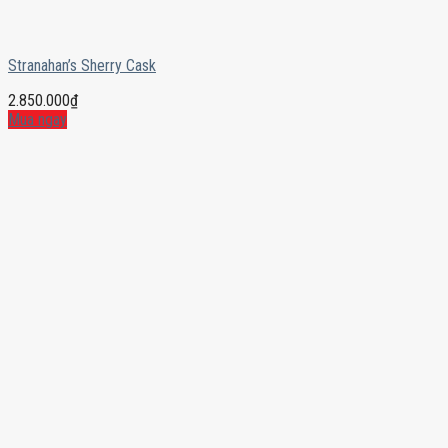
Stranahan’s Sherry Cask
2.850.000
₫
Mua ngay