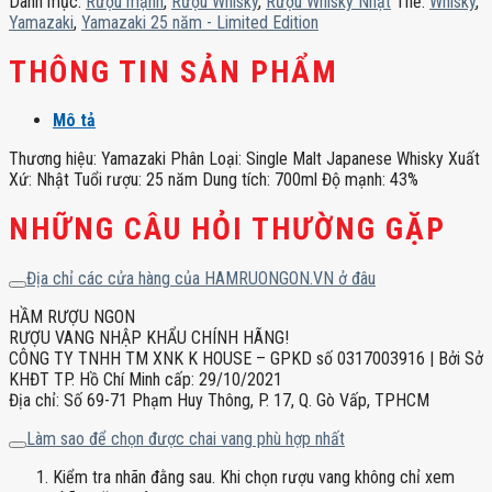
Danh mục:
Rượu mạnh
,
Rượu Whisky
,
Rượu Whisky Nhật
Thẻ:
Whisky
,
Edition
Yamazaki
,
Yamazaki 25 năm - Limited Edition
số
lượng
THÔNG TIN SẢN PHẨM
Mô tả
Thương hiệu: Yamazaki Phân Loại: Single Malt Japanese Whisky Xuất
Xứ: Nhật Tuổi rượu: 25 năm Dung tích: 700ml Độ mạnh: 43%
NHỮNG CÂU HỎI THƯỜNG GẶP
Địa chỉ các cửa hàng của HAMRUONGON.VN ở đâu
HẦM RƯỢU NGON
RƯỢU VANG NHẬP KHẨU CHÍNH HÃNG!
CÔNG TY TNHH TM XNK K HOUSE – GPKD số 0317003916 | Bởi Sở
KHĐT TP. Hồ Chí Minh cấp: 29/10/2021
Địa chỉ: Số 69-71 Phạm Huy Thông, P. 17, Q. Gò Vấp, TPHCM
Làm sao để chọn được chai vang phù hợp nhất
Kiểm tra nhãn đằng sau. Khi chọn rượu vang không chỉ xem