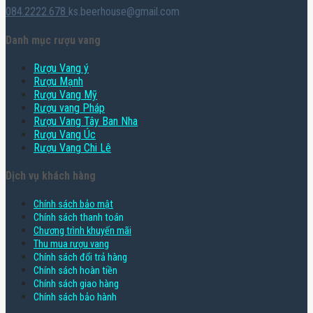
084.2222.678
ks.beerhouse@gmail.com
Danh mục rượu vang
Rượu Vang ý
Rượu Mạnh
Rượu Vang Mỹ
Rượu vang Pháp
Rượu Vang Tây Ban Nha
Rượu Vang Úc
Rượu Vang Chi Lê
Dịch vụ khách hàng
Chính sách bảo mật
Chính sách thanh toán
Chương trình khuyến mãi
Thu mua rượu vang
Chính sách đổi trả hàng
Chính sách hoàn tiền
Chính sách giao hàng
Chính sách bảo hành