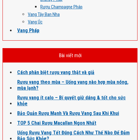
Rượu Champagne Pháp
Vang Tây Ban Nha
Vang Úc
Vang Pháp
Bài viết mới
Cách phân biệt rượu vang thật và giả
Rượu vang theo mùa – Uống vang nào hợp mùa nóng,
mùa lạnh?
Rượu vang ít calo – Bí quyết giữ dáng & tốt cho sức
khỏe
Bảo Quản Rượu Mạnh Và Rượu Vang Sau Khi Khui
TOP 5 Chai Rượu Macallan Ngon Nhất
Uống Rượu Vang Tết Đúng Cách Như Thế Nào Để Đảm
Bảo Sức Khỏe?