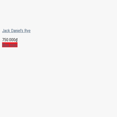
Jack Daniel’s Rye
750.000
₫
Mua ngay