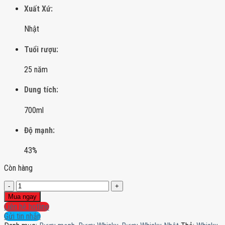
Xuất Xứ:
Nhật
Tuổi rượu:
25 năm
Dung tích:
700ml
Độ mạnh:
43%
Còn hàng
Yamazaki
25
Mua ngay
năm
Liên hệ hotline
-
Gửi tin nhắn
Limited