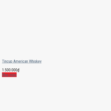
Tincup American Whiskey
1.500.000
₫
Mua ngay