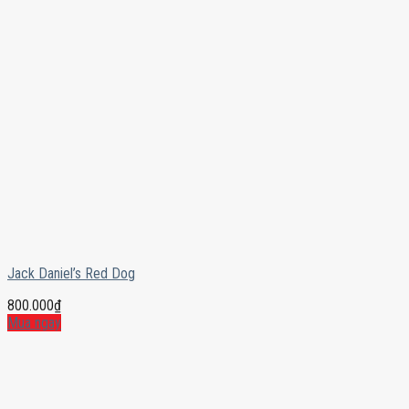
Jack Daniel’s Red Dog
800.000
₫
Mua ngay