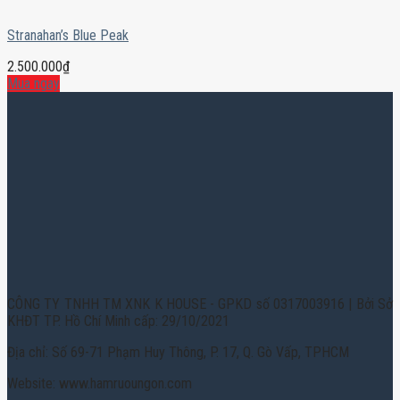
Stranahan’s Blue Peak
2.500.000
₫
Mua ngay
CÔNG TY TNHH TM XNK K HOUSE - GPKD số 0317003916 | Bởi Sở
KHĐT TP. Hồ Chí Minh cấp: 29/10/2021
Địa chỉ: Số 69-71 Phạm Huy Thông, P. 17, Q. Gò Vấp, TPHCM
Website: www.hamruoungon.com