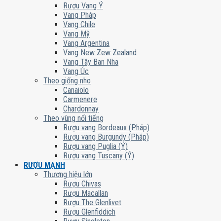
Rượu Vang Ý
Vang Pháp
Vang Chile
Vang Mỹ
Vang Argentina
Vang New Zew Zealand
Vang Tây Ban Nha
Vang Úc
Theo giống nho
Canaiolo
Carmenere
Chardonnay
Theo vùng nổi tiếng
Rượu vang Bordeaux (Pháp)
Rượu vang Burgundy (Pháp)
Rượu vang Puglia (Ý)
Rượu vang Tuscany (Ý)
RƯỢU MẠNH
Thương hiệu lớn
Rượu Chivas
Rượu Macallan
Rượu The Glenlivet
Rượu Glenfiddich