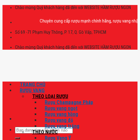
Skip
Chào mừng Quý khách hàng đã đến với WEBSITE HẦM RƯỢU NGON
to
content
Chuyên cung cấp rượu mạnh chính hãng, rượu vang nhập khẩu cao
Số 69 -71 Phạm Huy Thông, P. 17, Q. Gò Vấp, TPHCM
Chào mừng Quý khách hàng đã đến với WEBSITE HẦM RƯỢU NGON
TRANG CHỦ
RƯỢU VANG
THEO LOẠI RƯỢU
Rượu Champagne Pháp
Rượu vang ngọt
Rượu vang hồng
Rượu vang đỏ
Rượu vang trắng
Tìm
THEO NƯỚC
kiếm:
Rượu Vang Ý