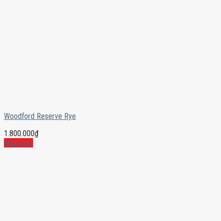
Woodford Reserve Rye
1.800.000
₫
Mua ngay