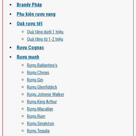
Brandy Pháp
Phụ kiện rượu vang
Quà rượu tết
Quà tặng dưới 1 triệu
Quà tặng từ 1-2 triệu
Rượu Cognac
Rượu mạnh
Rượu Ballantine's
Rượu Chivas
Rượu Gin
Rượu Glenfiddich
Rượu Johnnie Walker
Rượu King Arthur
Rượu Macallan
Rượu Rum
Rượu Singleton
Rượu Tequila