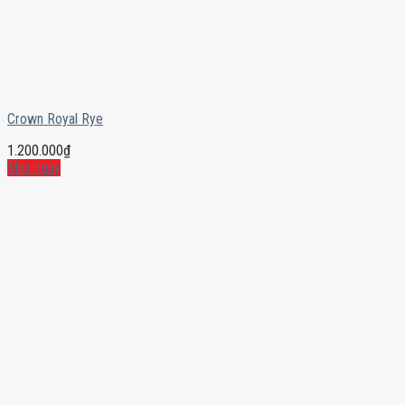
Crown Royal Rye
1.200.000
₫
Mua ngay