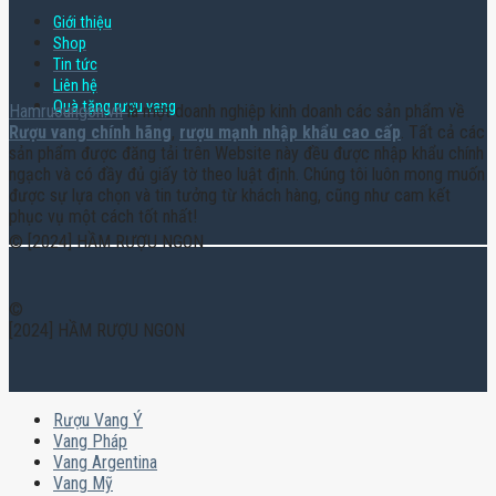
Giới thiệu
Shop
Tin tức
Liên hệ
Quà tặng rượu vang
Hamruoungon.vn
là một doanh nghiệp kinh doanh các sản phẩm về
Rượu vang chính hãng
,
rượu mạnh nhập khẩu cao cấp
. Tất cả các
sản phẩm được đăng tải trên Website này đều được nhập khẩu chính
ngạch và có đầy đủ giấy tờ theo luật định. Chúng tôi luôn mong muốn
được sự lựa chọn và tin tưởng từ khách hàng, cũng như cam kết
phục vụ một cách tốt nhất!
© [2024] HẦM RƯỢU NGON
©
[2024] HẦM RƯỢU NGON
Rượu Vang Ý
Vang Pháp
Vang Argentina
Vang Mỹ