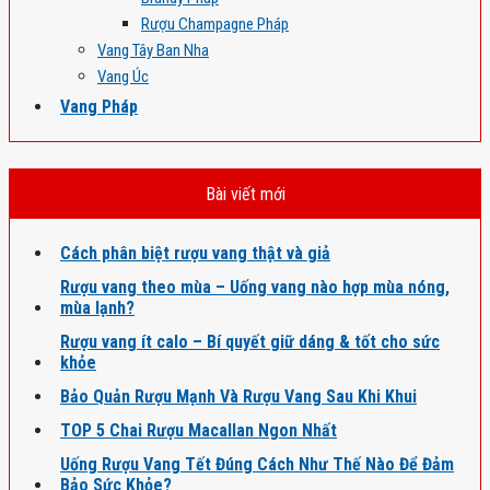
Rượu Champagne Pháp
Vang Tây Ban Nha
Vang Úc
Vang Pháp
Bài viết mới
Cách phân biệt rượu vang thật và giả
Rượu vang theo mùa – Uống vang nào hợp mùa nóng,
mùa lạnh?
Rượu vang ít calo – Bí quyết giữ dáng & tốt cho sức
khỏe
Bảo Quản Rượu Mạnh Và Rượu Vang Sau Khi Khui
TOP 5 Chai Rượu Macallan Ngon Nhất
Uống Rượu Vang Tết Đúng Cách Như Thế Nào Để Đảm
Bảo Sức Khỏe?