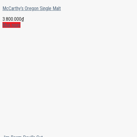
McCarthy’s Oregon Single Malt
3.800.000
₫
Mua ngay