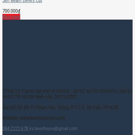
Jim Beam Devil’s Cut
700.000
₫
Mua ngay
CÔNG TY TNHH TM XNK K HOUSE - GPKD số 0317003916 | Bởi Sở
KHĐT TP. Hồ Chí Minh cấp: 29/10/2021
Địa chỉ: Số 69-71 Phạm Huy Thông, P. 17, Q. Gò Vấp, TPHCM
Website: www.hamruoungon.com
084.2222.678
ks.beerhouse@gmail.com