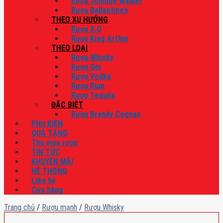
Rượu Johnnie Walker
Rượu Ballantine’s
THEO XU HƯỚNG
Rượu X.O
Rượu King Arthur
THEO LOẠI
Rượu Whisky
Rượu Gin
Rượu Vodka
Rượu Rum
Rượu Tequila
ĐẶC BIỆT
Rượu Brandy Cognac
PHỤ KIỆN
QUÀ TẶNG
Thu mua rượu
TIN TỨC
KHUYẾN MÃI
HỆ THỐNG
Liên hệ
Cửa hàng
Trang chủ
/
Rượu mạnh
/
Rượu Whisky