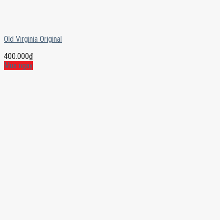
Old Virginia Original
400.000
₫
Mua ngay