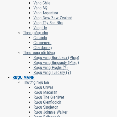
Vang Chile
Vang Mỹ
Vang Argentina
Vang New Zew Zealand
Vang Tây Ban Nha
Vang Úc
Theo giống nho
Canaiolo
Carmenere
Chardonnay
Theo vùng nổi tiếng
Rượu vang Bordeaux (Pháp)
Rượu vang Burgundy (Pháp)
Rượu vang Puglia (Ý)
Rượu vang Tuscany (Ý)
RƯỢU MẠNH
Thương hiệu lớn
Rượu Chivas
Rượu Macallan
Rượu The Glenlivet
Rượu Glenfiddich
Rượu Singleton
Rượu Johnnie Walker