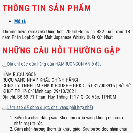
THÔNG TIN SẢN PHẨM
Mô tả
Thương hiệu: Yamazaki Dung tích: 700ml Độ mạnh: 43% Tuổi rượu: 18
năm Phân Loại: Single Malt Japanese Whisky Xuất Xứ: Nhật
NHỮNG CÂU HỎI THƯỜNG GẶP
Địa chỉ các cửa hàng của HAMRUONGON.VN ở đâu
HẦM RƯỢU NGON
RƯỢU VANG NHẬP KHẨU CHÍNH HÃNG!
CÔNG TY TNHH TM XNK K HOUSE – GPKD số 0317003916 | Bởi Sở
KHĐT TP. Hồ Chí Minh cấp: 29/10/2021
Địa chỉ: Số 69-71 Phạm Huy Thông, P. 17, Q. Gò Vấp, TPHCM
Làm sao để chọn được chai vang phù hợp nhất
Kiểm tra nhãn đằng sau. Khi chọn rượu vang không chỉ xem
nhãn mặt trước.
Cảm nhận hương thơm từ khứu giác. Sau bước đọc nhãn chai