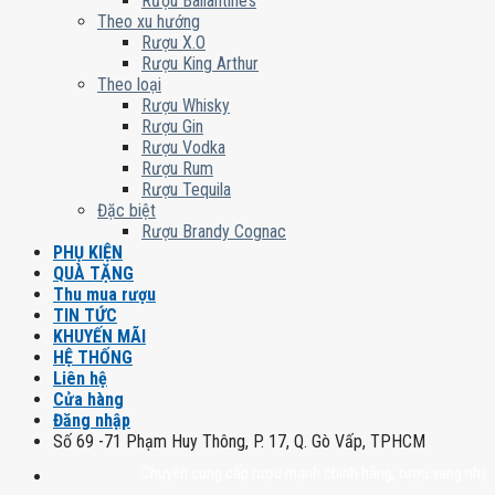
Rượu Ballantine’s
Theo xu hướng
Rượu X.O
Rượu King Arthur
Theo loại
Rượu Whisky
Rượu Gin
Rượu Vodka
Rượu Rum
Rượu Tequila
Đặc biệt
Rượu Brandy Cognac
PHỤ KIỆN
QUÀ TẶNG
Thu mua rượu
TIN TỨC
KHUYẾN MÃI
HỆ THỐNG
Liên hệ
Cửa hàng
Đăng nhập
Số 69 -71 Phạm Huy Thông, P. 17, Q. Gò Vấp, TPHCM
Chuyên cung cấp rượu mạnh chính hãng, rượu vang nhập khẩu cao