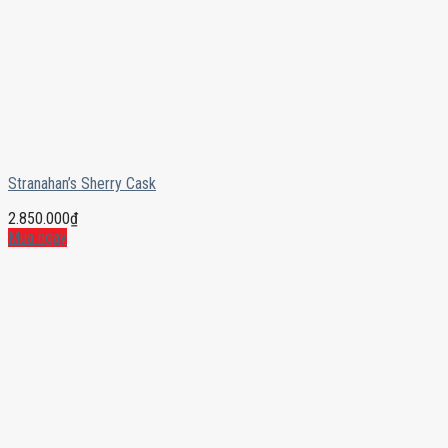
Stranahan’s Sherry Cask
2.850.000
₫
Mua ngay