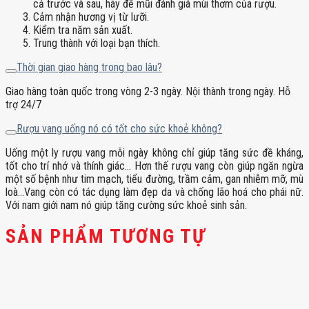
cả trước và sau, hãy để mũi đánh giá mùi thơm của rượu.
Cảm nhận hương vị từ lưỡi.
Kiểm tra năm sản xuất.
Trung thành với loại bạn thích.
Thời gian giao hàng trong bao lâu?
Giao hàng toàn quốc trong vòng 2-3 ngày. Nội thành trong ngày. Hỗ
trợ 24/7
Rượu vang uống nó có tốt cho sức khoẻ không?
Uống một ly rượu vang mỗi ngày không chỉ giúp tăng sức đề kháng,
tốt cho trí nhớ và thính giác… Hơn thế rượu vang còn giúp ngăn ngừa
một số bệnh như tim mạch, tiểu đường, trầm cảm, gan nhiễm mỡ, mù
loà…Vang còn có tác dụng làm đẹp da và chống lão hoá cho phái nữ.
Với nam giới nam nó giúp tăng cường sức khoẻ sinh sản.
SẢN PHẨM TƯƠNG TỰ