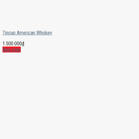
Tincup American Whiskey
1.500.000
₫
Mua ngay