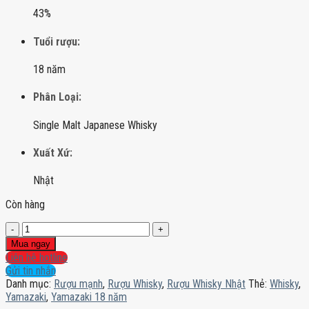
43%
Tuổi rượu:
18 năm
Phân Loại:
Single Malt Japanese Whisky
Xuất Xứ:
Nhật
Còn hàng
Yamazaki
18
Mua ngay
năm
Liên hệ hotline
số
Gửi tin nhắn
lượng
Danh mục:
Rượu mạnh
,
Rượu Whisky
,
Rượu Whisky Nhật
Thẻ:
Whisky
,
Yamazaki
,
Yamazaki 18 năm