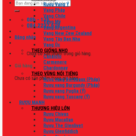
Tìm
Rượu Vang Ý
kiếm:
Vang Pháp
Vang Chile
08h - 17h
Vang Mỹ
084.2222.678
Vang Argentina
Vang New Zew Zealand
Đăng nhập
Vang Tây Ban Nha
Vang Úc
THEO GIỐNG NHO
Chưa có sản phẩm trong giỏ hàng.
Canaiolo
Carmenere
Giỏ hàng
Chardonnay
THEO VÙNG NỔI TIẾNG
Chưa có sản phẩm trong giỏ hàng.
Rượu vang Bordeaux (Pháp)
Rượu vang Burgundy (Pháp)
Rượu vang Puglia (Ý)
Rượu vang Tuscany (Ý)
RƯỢU MẠNH
THƯƠNG HIỆU LỚN
Rượu Chivas
Rượu Macallan
Rượu The Glenlivet
Rượu Glenfiddich