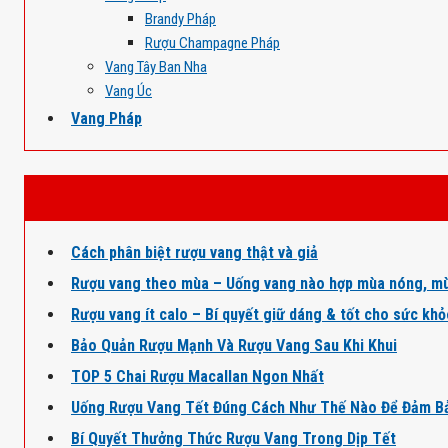
Brandy Pháp
Rượu Champagne Pháp
Vang Tây Ban Nha
Vang Úc
Vang Pháp
Cách phân biệt rượu vang thật và giả
Rượu vang theo mùa – Uống vang nào hợp mùa nóng, mù
Rượu vang ít calo – Bí quyết giữ dáng & tốt cho sức kh
Bảo Quản Rượu Mạnh Và Rượu Vang Sau Khi Khui
TOP 5 Chai Rượu Macallan Ngon Nhất
Uống Rượu Vang Tết Đúng Cách Như Thế Nào Để Đảm B
Bí Quyết Thưởng Thức Rượu Vang Trong Dịp Tết