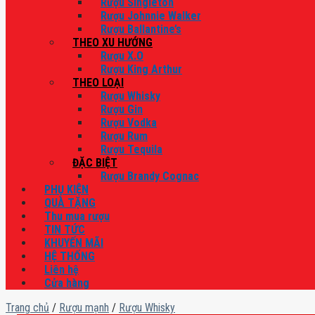
Rượu Singleton
Rượu Johnnie Walker
Rượu Ballantine’s
THEO XU HƯỚNG
Rượu X.O
Rượu King Arthur
THEO LOẠI
Rượu Whisky
Rượu Gin
Rượu Vodka
Rượu Rum
Rượu Tequila
ĐẶC BIỆT
Rượu Brandy Cognac
PHỤ KIỆN
QUÀ TẶNG
Thu mua rượu
TIN TỨC
KHUYẾN MÃI
HỆ THỐNG
Liên hệ
Cửa hàng
Trang chủ
/
Rượu mạnh
/
Rượu Whisky