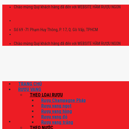
Skip
Chào mừng Quý khách hàng đã đến với WEBSITE HẦM RƯỢU NGON
to
content
Số 69 -71 Phạm Huy Thông, P. 17, Q. Gò Vấp, TPHCM
Chào mừng Quý khách hàng đã đến với WEBSITE HẦM RƯỢU NGON
TRANG CHỦ
RƯỢU VANG
THEO LOẠI RƯỢU
Rượu Champagne Pháp
Rượu vang ngọt
Rượu vang hồng
Rượu vang đỏ
Rượu vang trắng
THEO NƯỚC