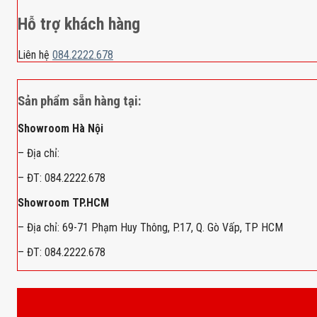
Hỗ trợ khách hàng
Liên hệ
084.2222.678
Sản phẩm sẵn hàng tại:
Showroom Hà Nội
– Địa chỉ:
– ĐT: 084.2222.678
Showroom TP.HCM
– Địa chỉ: 69-71 Phạm Huy Thông, P.17, Q. Gò Vấp, TP HCM
– ĐT: 084.2222.678