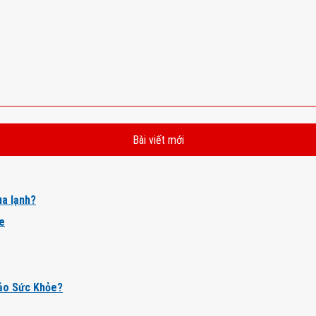
Bài viết mới
a lạnh?
ỏe
ảo Sức Khỏe?