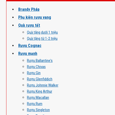
Brandy Pháp
Phụ kiện rượu vang
Quà rượu tết
Quà tặng dưới 1 triệu
Quà tặng từ 1-2 triệu
Rượu Cognac
Rượu mạnh
Rượu Ballantine's
Rượu Chivas
Rượu Gin
Rượu Glenfiddich
Rượu Johnnie Walker
Rượu King Arthur
Rượu Macallan
Rượu Rum
Rượu Singleton