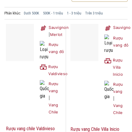
Phân khúc:
Dưới 500K
500K - 1 triệu
1 - 3 triệu
Trên 3 triệu
Sauvignon
Sauvigno
|
Merlot
Rượu
Rượu
vang đỏ
vang đỏ
Rượu
Rượu
Villa
Valdivieso
Inicio
Rượu
Rượu
vang
vang
|
|
Vang
Vang
Chile
Chile
Rượu vang chile Valdivieso
Rượu vang Chile Villa Inicio