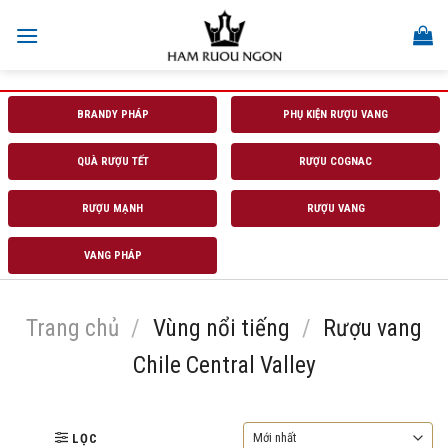
Skip
to
content
BRANDY PHÁP
PHỤ KIỆN RƯỢU VANG
QUÀ RƯỢU TẾT
RƯỢU COGNAC
RƯỢU MẠNH
RƯỢU VANG
VANG PHÁP
Trang chủ
/
Vùng nổi tiếng
/
Rượu vang
Chile Central Valley
LỌC