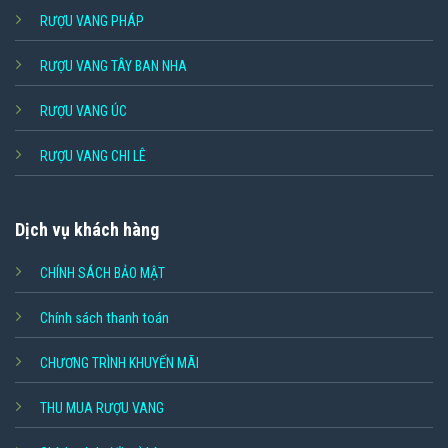
RƯỢU VANG PHÁP
RƯỢU VANG TÂY BAN NHA
RƯỢU VANG ÚC
RƯỢU VANG CHI LÊ
Dịch vụ khách hàng
CHÍNH SÁCH BẢO MẬT
Chính sách thanh toán
CHƯƠNG TRÌNH KHUYẾN MÃI
THU MUA RƯỢU VANG