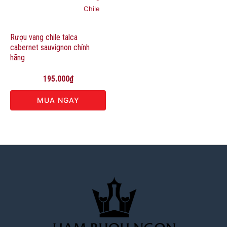
Chile
Rượu vang chile talca
cabernet sauvignon chính
hãng
195.000
₫
MUA NGAY