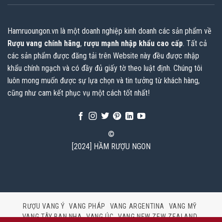
Hamruoungon.vn
là một doanh nghiệp kinh doanh các sản phẩm về
Rượu vang chính hãng
,
rượu mạnh nhập khẩu cao cấp
. Tất cả
các sản phẩm được đăng tải trên Website này đều được nhập
khẩu chính ngạch và có đầy đủ giấy tờ theo luật định. Chúng tôi
luôn mong muốn được sự lựa chọn và tin tưởng từ khách hàng,
cũng như cam kết phục vụ một cách tốt nhất!
©
[2024] HẦM RƯỢU NGON
RƯỢU VANG Ý
VANG PHÁP
VANG ARGENTINA
VANG MỸ
VANG TÂY BAN NHA
VANG ÚC
VANG NEW ZEW ZEALAND