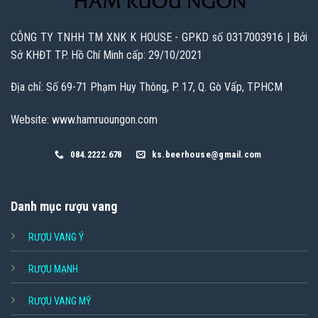
CÔNG TY TNHH TM XNK K HOUSE - GPKD số 0317003916 | Bởi
Sở KHĐT TP. Hồ Chí Minh cấp: 29/10/2021
Địa chỉ: Số 69-71 Phạm Huy Thông, P. 17, Q. Gò Vấp, TPHCM
Website: www.hamruoungon.com
084.2222.678
ks.beerhouse@gmail.com
Danh mục rượu vang
RƯỢU VANG Ý
RƯỢU MẠNH
RƯỢU VANG MỸ