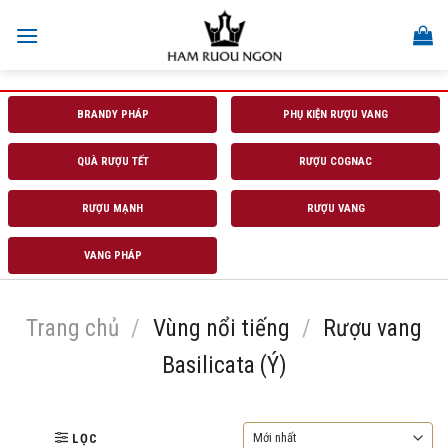
Skip
to
content
BRANDY PHÁP
PHỤ KIỆN RƯỢU VANG
QUÀ RƯỢU TẾT
RƯỢU COGNAC
RƯỢU MẠNH
RƯỢU VANG
VANG PHÁP
Trang chủ
/
Vùng nổi tiếng
/
Rượu vang
Basilicata (Ý)
LỌC