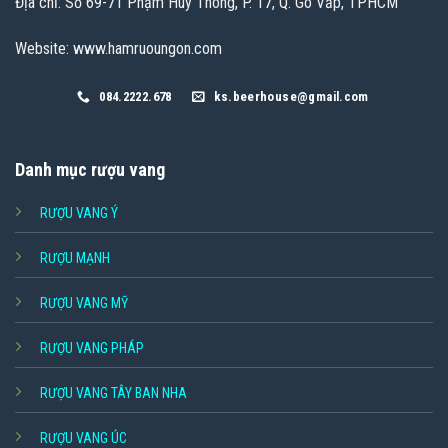
Địa chỉ: Số 69-71 Phạm Huy Thông, P. 17, Q. Gò Vấp, TPHCM
Website: www.hamruoungon.com
084.2222.678
ks.beerhouse@gmail.com
Danh mục rượu vang
RƯỢU VANG Ý
RƯỢU MẠNH
RƯỢU VANG MỸ
RƯỢU VANG PHÁP
RƯỢU VANG TÂY BAN NHA
RƯỢU VANG ÚC