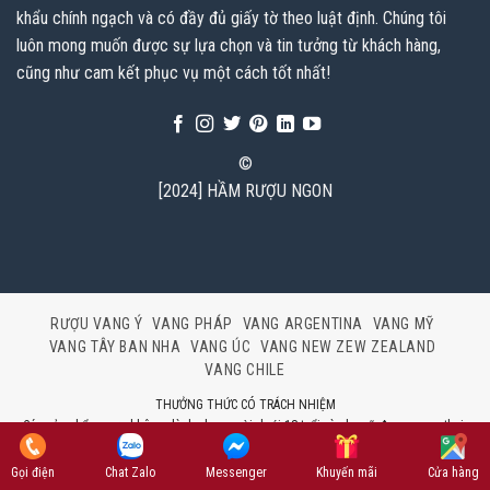
khẩu chính ngạch và có đầy đủ giấy tờ theo luật định. Chúng tôi
luôn mong muốn được sự lựa chọn và tin tưởng từ khách hàng,
cũng như cam kết phục vụ một cách tốt nhất!
©
[2024] HẦM RƯỢU NGON
RƯỢU VANG Ý
VANG PHÁP
VANG ARGENTINA
VANG MỸ
VANG TÂY BAN NHA
VANG ÚC
VANG NEW ZEW ZEALAND
VANG CHILE
THƯỞNG THỨC CÓ TRÁCH NHIỆM
Các sản phẩm rượu không dành cho người dưới 18 tuổi và phụ nữ đang mang thai.
Bản quyền © 2024 HẦM RƯỢU NGON Hiện thân của sự cống hiến không ngừng để
đạt tới sự hoàn hảo
Gọi điện
Chat Zalo
Messenger
Khuyến mãi
Cửa hàng