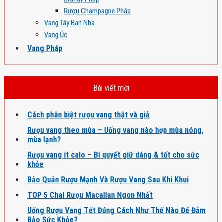
Rượu Champagne Pháp
Vang Tây Ban Nha
Vang Úc
Vang Pháp
Bài viết mới
Cách phân biệt rượu vang thật và giả
Rượu vang theo mùa – Uống vang nào hợp mùa nóng,
mùa lạnh?
Rượu vang ít calo – Bí quyết giữ dáng & tốt cho sức
khỏe
Bảo Quản Rượu Mạnh Và Rượu Vang Sau Khi Khui
TOP 5 Chai Rượu Macallan Ngon Nhất
Uống Rượu Vang Tết Đúng Cách Như Thế Nào Để Đảm
Bảo Sức Khỏe?