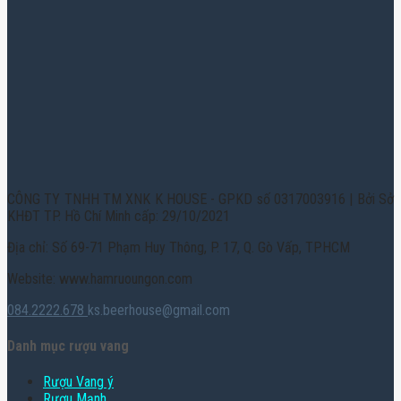
CÔNG TY TNHH TM XNK K HOUSE - GPKD số 0317003916 | Bởi Sở
KHĐT TP. Hồ Chí Minh cấp: 29/10/2021
Địa chỉ: Số 69-71 Phạm Huy Thông, P. 17, Q. Gò Vấp, TPHCM
Website: www.hamruoungon.com
084.2222.678
ks.beerhouse@gmail.com
Danh mục rượu vang
Rượu Vang ý
Rượu Mạnh