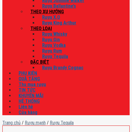
Rượu Johnnie Walker
Rượu Ballantine’s
THEO XU HƯỚNG
Rượu X.O
Rượu King Arthur
THEO LOẠI
Rượu Whisky
Rượu Gin
Rượu Vodka
Rượu Rum
Rượu Tequila
ĐẶC BIỆT
Rượu Brandy Cognac
PHỤ KIỆN
QUÀ TẶNG
Thu mua rượu
TIN TỨC
KHUYẾN MÃI
HỆ THỐNG
Liên hệ
Cửa hàng
Trang chủ
/
Rượu mạnh
/
Rượu Tequila