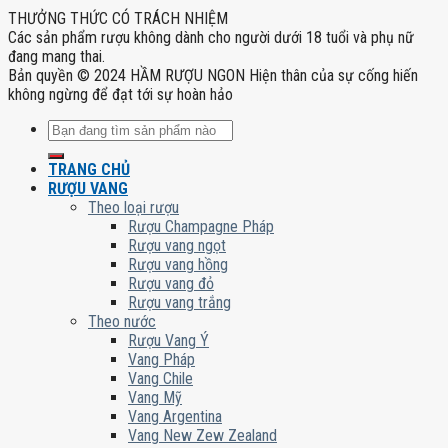
THƯỞNG THỨC CÓ TRÁCH NHIỆM
Các sản phẩm rượu không dành cho người dưới 18 tuổi và phụ nữ
đang mang thai.
Bản quyền © 2024 HẦM RƯỢU NGON Hiện thân của sự cống hiến
không ngừng để đạt tới sự hoàn hảo
Tìm
kiếm:
TRANG CHỦ
RƯỢU VANG
Theo loại rượu
Rượu Champagne Pháp
Rượu vang ngọt
Rượu vang hồng
Rượu vang đỏ
Rượu vang trắng
Theo nước
Rượu Vang Ý
Vang Pháp
Vang Chile
Vang Mỹ
Vang Argentina
Vang New Zew Zealand