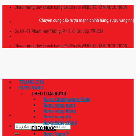
Skip
Chào mừng Quý khách hàng đã đến với WEBSITE HẦM RƯỢU NGON
to
content
Chuyên cung cấp rượu mạnh chính hãng, rượu vang nhập khẩu ca
Số 69 -71 Phạm Huy Thông, P. 17, Q. Gò Vấp, TPHCM
Chào mừng Quý khách hàng đã đến với WEBSITE HẦM RƯỢU NGON
TRANG CHỦ
RƯỢU VANG
THEO LOẠI RƯỢU
Rượu Champagne Pháp
Rượu vang ngọt
Rượu vang hồng
Rượu vang đỏ
Rượu vang trắng
Tìm
THEO NƯỚC
kiếm:
Rượu Vang Ý