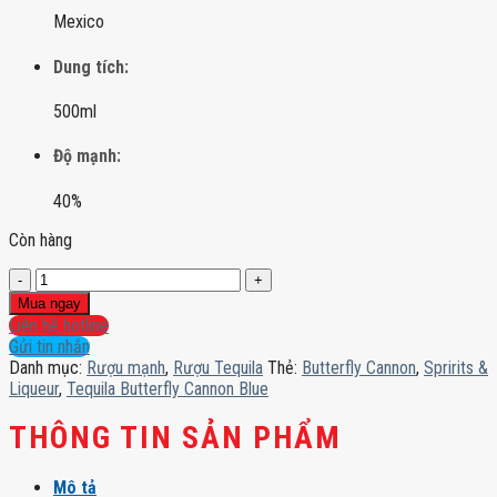
Mexico
Dung tích:
500ml
Độ mạnh:
40%
Còn hàng
Tequila
Butterfly
Mua ngay
Cannon
Liên hệ hotline
Blue
Gửi tin nhắn
số
Danh mục:
Rượu mạnh
,
Rượu Tequila
Thẻ:
Butterfly Cannon
,
Spririts &
lượng
Liqueur
,
Tequila Butterfly Cannon Blue
THÔNG TIN SẢN PHẨM
Mô tả