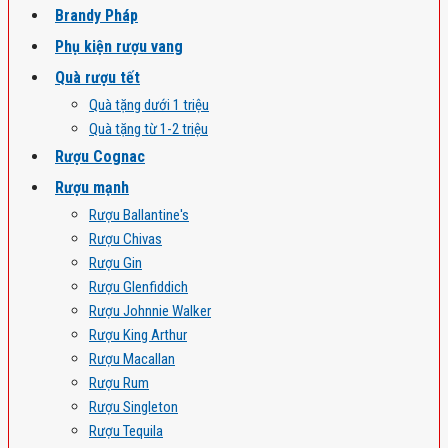
Brandy Pháp
Phụ kiện rượu vang
Quà rượu tết
Quà tặng dưới 1 triệu
Quà tặng từ 1-2 triệu
Rượu Cognac
Rượu mạnh
Rượu Ballantine's
Rượu Chivas
Rượu Gin
Rượu Glenfiddich
Rượu Johnnie Walker
Rượu King Arthur
Rượu Macallan
Rượu Rum
Rượu Singleton
Rượu Tequila