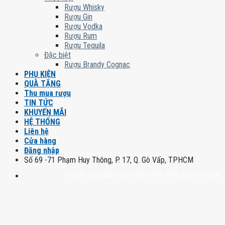
Rượu Whisky
Rượu Gin
Rượu Vodka
Rượu Rum
Rượu Tequila
Đặc biệt
Rượu Brandy Cognac
PHỤ KIỆN
QUÀ TẶNG
Thu mua rượu
TIN TỨC
KHUYẾN MÃI
HỆ THỐNG
Liên hệ
Cửa hàng
Đăng nhập
Số 69 -71 Phạm Huy Thông, P. 17, Q. Gò Vấp, TPHCM
Chuyên cung cấp rượu mạnh chính hãng, rượu vang nhập khẩu ca