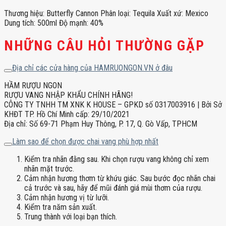
Thương hiệu: Butterfly Cannon Phân loại: Tequila Xuất xứ: Mexico
Dung tích: 500ml Độ mạnh: 40%
NHỮNG CÂU HỎI THƯỜNG GẶP
Địa chỉ các cửa hàng của HAMRUONGON.VN ở đâu
HẦM RƯỢU NGON
RƯỢU VANG NHẬP KHẨU CHÍNH HÃNG!
CÔNG TY TNHH TM XNK K HOUSE – GPKD số 0317003916 | Bởi Sở
KHĐT TP. Hồ Chí Minh cấp: 29/10/2021
Địa chỉ: Số 69-71 Phạm Huy Thông, P. 17, Q. Gò Vấp, TPHCM
Làm sao để chọn được chai vang phù hợp nhất
Kiểm tra nhãn đằng sau. Khi chọn rượu vang không chỉ xem
nhãn mặt trước.
Cảm nhận hương thơm từ khứu giác. Sau bước đọc nhãn chai
cả trước và sau, hãy để mũi đánh giá mùi thơm của rượu.
Cảm nhận hương vị từ lưỡi.
Kiểm tra năm sản xuất.
Trung thành với loại bạn thích.