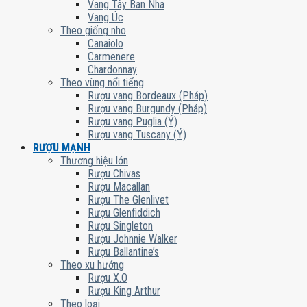
Vang Tây Ban Nha
Vang Úc
Theo giống nho
Canaiolo
Carmenere
Chardonnay
Theo vùng nổi tiếng
Rượu vang Bordeaux (Pháp)
Rượu vang Burgundy (Pháp)
Rượu vang Puglia (Ý)
Rượu vang Tuscany (Ý)
RƯỢU MẠNH
Thương hiệu lớn
Rượu Chivas
Rượu Macallan
Rượu The Glenlivet
Rượu Glenfiddich
Rượu Singleton
Rượu Johnnie Walker
Rượu Ballantine’s
Theo xu hướng
Rượu X.O
Rượu King Arthur
Theo loại