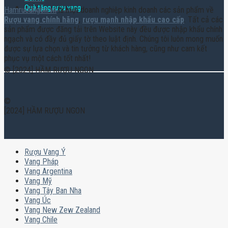
Quà tặng rượu vang
Hamruoungon.vn
là một doanh nghiệp kinh doanh các sản phẩm về
Rượu vang chính hãng
,
rượu mạnh nhập khẩu cao cấp
. Tất cả các
sản phẩm được đăng tải trên Website này đều được nhập khẩu chính
ngạch và có đầy đủ giấy tờ theo luật định. Chúng tôi luôn mong muốn
được sự lựa chọn và tin tưởng từ khách hàng, cũng như cam kết
phục vụ một cách tốt nhất!
© [2024] HẦM RƯỢU NGON
©
[2024] HẦM RƯỢU NGON
Rượu Vang Ý
Vang Pháp
Vang Argentina
Vang Mỹ
Vang Tây Ban Nha
Vang Úc
Vang New Zew Zealand
Vang Chile