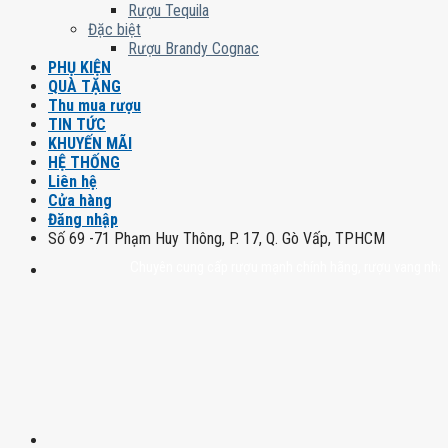
Rượu Tequila
Đặc biệt
Rượu Brandy Cognac
PHỤ KIỆN
QUÀ TẶNG
Thu mua rượu
TIN TỨC
KHUYẾN MÃI
HỆ THỐNG
Liên hệ
Cửa hàng
Đăng nhập
Số 69 -71 Phạm Huy Thông, P. 17, Q. Gò Vấp, TPHCM
Chuyên cung cấp rượu mạnh chính hãng, rượu vang nhập khẩu ca