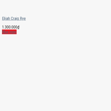
Elijah Craig Rye
1.300.000
₫
Mua ngay