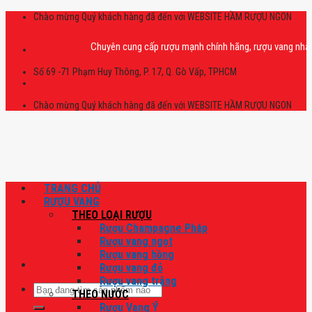
Skip
Chào mừng Quý khách hàng đã đến với WEBSITE HẦM RƯỢU NGON
to
content
Chuyên cung cấp rượu mạnh chính hãng, rượu vang nhập khẩu ca
Số 69 -71 Phạm Huy Thông, P. 17, Q. Gò Vấp, TPHCM
Chào mừng Quý khách hàng đã đến với WEBSITE HẦM RƯỢU NGON
TRANG CHỦ
RƯỢU VANG
THEO LOẠI RƯỢU
Rượu Champagne Pháp
Rượu vang ngọt
Rượu vang hồng
Rượu vang đỏ
Rượu vang trắng
Tìm
THEO NƯỚC
kiếm:
Rượu Vang Ý