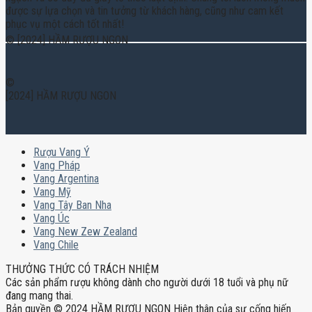
được sự lựa chọn và tin tưởng từ khách hàng, cũng như cam kết
phục vụ một cách tốt nhất!
© [2024] HẦM RƯỢU NGON
©
[2024] HẦM RƯỢU NGON
Rượu Vang Ý
Vang Pháp
Vang Argentina
Vang Mỹ
Vang Tây Ban Nha
Vang Úc
Vang New Zew Zealand
Vang Chile
THƯỞNG THỨC CÓ TRÁCH NHIỆM
Các sản phẩm rượu không dành cho người dưới 18 tuổi và phụ nữ
đang mang thai.
Bản quyền © 2024 HẦM RƯỢU NGON Hiện thân của sự cống hiến