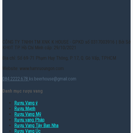
CÔNG TY TNHH TM XNK K HOUSE - GPKD số 0317003916 | Bởi Sở
KHĐT TP. Hồ Chí Minh cấp: 29/10/2021
Địa chỉ: Số 69-71 Phạm Huy Thông, P. 17, Q. Gò Vấp, TPHCM
Website: www.hamruoungon.com
084.2222.678
ks.beerhouse@gmail.com
Danh mục rượu vang
Rượu Vang ý
Rượu Mạnh
Rượu Vang Mỹ
Rượu vang Pháp
Rượu Vang Tây Ban Nha
Rượu Vang Úc