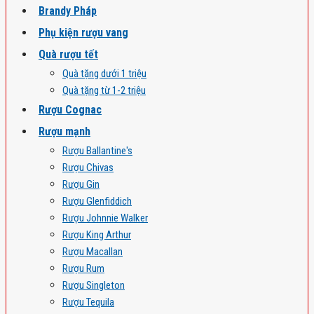
Brandy Pháp
Phụ kiện rượu vang
Quà rượu tết
Quà tặng dưới 1 triệu
Quà tặng từ 1-2 triệu
Rượu Cognac
Rượu mạnh
Rượu Ballantine's
Rượu Chivas
Rượu Gin
Rượu Glenfiddich
Rượu Johnnie Walker
Rượu King Arthur
Rượu Macallan
Rượu Rum
Rượu Singleton
Rượu Tequila