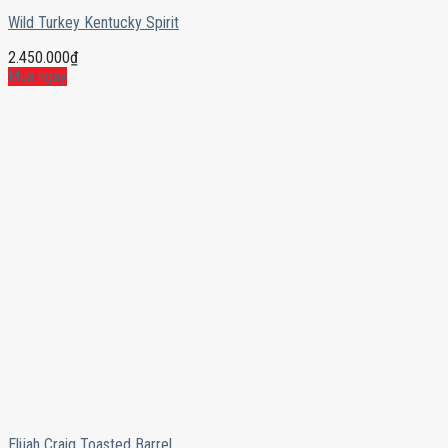
Wild Turkey Kentucky Spirit
2.450.000
₫
Mua ngay
Elijah Craig Toasted Barrel