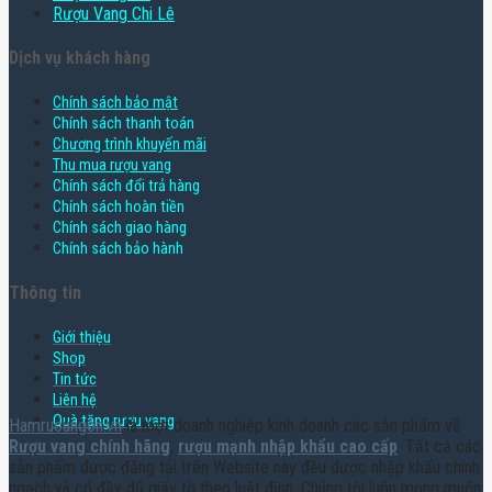
Rượu Vang Chi Lê
Dịch vụ khách hàng
Chính sách bảo mật
Chính sách thanh toán
Chương trình khuyến mãi
Thu mua rượu vang
Chính sách đổi trả hàng
Chính sách hoàn tiền
Chính sách giao hàng
Chính sách bảo hành
Thông tin
Giới thiệu
Shop
Tin tức
Liên hệ
Quà tặng rượu vang
Hamruoungon.vn
là một doanh nghiệp kinh doanh các sản phẩm về
Rượu vang chính hãng
,
rượu mạnh nhập khẩu cao cấp
. Tất cả các
sản phẩm được đăng tải trên Website này đều được nhập khẩu chính
ngạch và có đầy đủ giấy tờ theo luật định. Chúng tôi luôn mong muốn