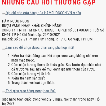
NHỮNG CÂU HỎI THƯỜNG GẶP
Địa chỉ các cửa hàng của HAMRUONGON.VN ở đâu
HẦM RƯỢU NGON
RƯỢU VANG NHẬP KHẨU CHÍNH HÃNG!
CÔNG TY TNHH TM XNK K HOUSE – GPKD số 0317003916 | Bởi Sở
KHĐT TP. Hồ Chí Minh cấp: 29/10/2021
Địa chỉ: Số 69-71 Phạm Huy Thông, P. 17, Q. Gò Vấp, TPHCM
Làm sao để chọn được chai vang phù hợp nhất
Kiểm tra nhãn đằng sau. Khi chọn rượu vang không chỉ xem
nhãn mặt trước.
Cảm nhận hương thơm từ khứu giác. Sau bước đọc nhãn chai
cả trước và sau, hãy để mũi đánh giá mùi thơm của rượu.
Cảm nhận hương vị từ lưỡi.
Kiểm tra năm sản xuất.
Trung thành với loại bạn thích.
Thời gian giao hàng trong bao lâu?
Giao hàng toàn quốc trong vòng 2-3 ngày. Nội thành trong ngày. Hỗ
trợ 24/7