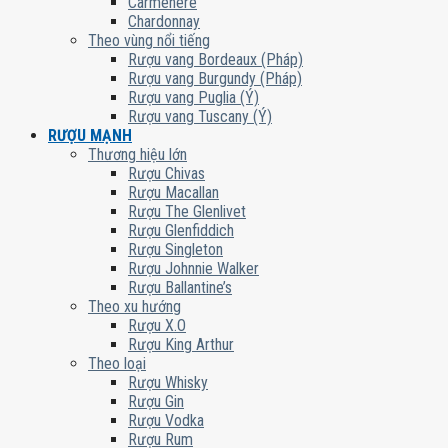
Carmenere
Chardonnay
Theo vùng nổi tiếng
Rượu vang Bordeaux (Pháp)
Rượu vang Burgundy (Pháp)
Rượu vang Puglia (Ý)
Rượu vang Tuscany (Ý)
RƯỢU MẠNH
Thương hiệu lớn
Rượu Chivas
Rượu Macallan
Rượu The Glenlivet
Rượu Glenfiddich
Rượu Singleton
Rượu Johnnie Walker
Rượu Ballantine’s
Theo xu hướng
Rượu X.O
Rượu King Arthur
Theo loại
Rượu Whisky
Rượu Gin
Rượu Vodka
Rượu Rum