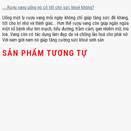
Rượu vang uống nó có tốt cho sức khoẻ không?
Uống một ly rượu vang mỗi ngày không chỉ giúp tăng sức đề kháng,
tốt cho trí nhớ và thính giác… Hơn thế rượu vang còn giúp ngăn ngừa
một số bệnh như tim mạch, tiểu đường, trầm cảm, gan nhiễm mỡ, mù
loà…Vang còn có tác dụng làm đẹp da và chống lão hoá cho phái nữ.
Với nam giới nam nó giúp tăng cường sức khoẻ sinh sản.
SẢN PHẨM TƯƠNG TỰ