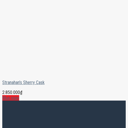
Stranahan’s Sherry Cask
2.850.000
₫
Mua ngay