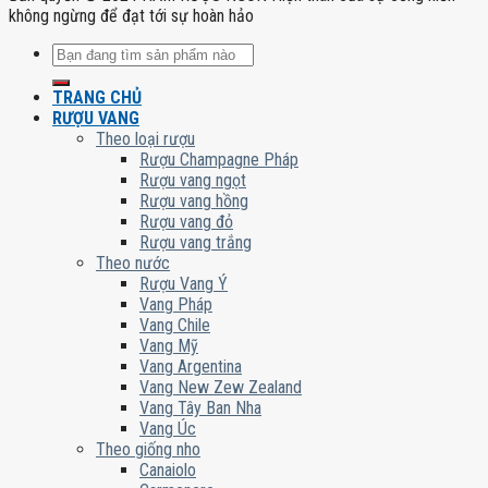
không ngừng để đạt tới sự hoàn hảo
Tìm
kiếm:
TRANG CHỦ
RƯỢU VANG
Theo loại rượu
Rượu Champagne Pháp
Rượu vang ngọt
Rượu vang hồng
Rượu vang đỏ
Rượu vang trắng
Theo nước
Rượu Vang Ý
Vang Pháp
Vang Chile
Vang Mỹ
Vang Argentina
Vang New Zew Zealand
Vang Tây Ban Nha
Vang Úc
Theo giống nho
Canaiolo