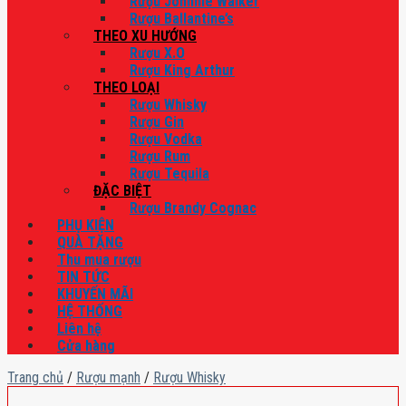
Rượu Johnnie Walker
Rượu Ballantine’s
THEO XU HƯỚNG
Rượu X.O
Rượu King Arthur
THEO LOẠI
Rượu Whisky
Rượu Gin
Rượu Vodka
Rượu Rum
Rượu Tequila
ĐẶC BIỆT
Rượu Brandy Cognac
PHỤ KIỆN
QUÀ TẶNG
Thu mua rượu
TIN TỨC
KHUYẾN MÃI
HỆ THỐNG
Liên hệ
Cửa hàng
Trang chủ
/
Rượu mạnh
/
Rượu Whisky