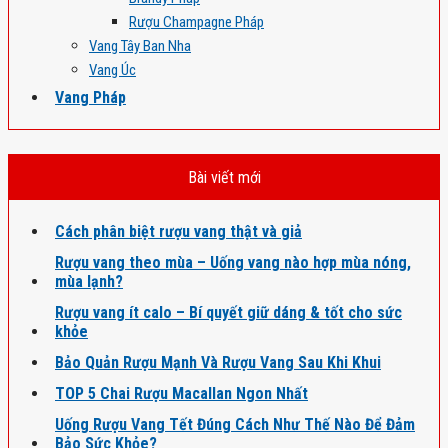
Rượu Champagne Pháp
Vang Tây Ban Nha
Vang Úc
Vang Pháp
Bài viết mới
Cách phân biệt rượu vang thật và giả
Rượu vang theo mùa – Uống vang nào hợp mùa nóng,
mùa lạnh?
Rượu vang ít calo – Bí quyết giữ dáng & tốt cho sức
khỏe
Bảo Quản Rượu Mạnh Và Rượu Vang Sau Khi Khui
TOP 5 Chai Rượu Macallan Ngon Nhất
Uống Rượu Vang Tết Đúng Cách Như Thế Nào Để Đảm
Bảo Sức Khỏe?