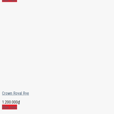
Crown Royal Rye
1.200.000
₫
Mua ngay