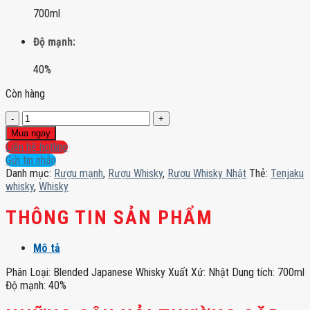
700ml
Độ mạnh:
40%
Còn hàng
Tenjaku
whisky
Mua ngay
số
Liên hệ hotline
lượng
Gửi tin nhắn
Danh mục:
Rượu mạnh
,
Rượu Whisky
,
Rượu Whisky Nhật
Thẻ:
Tenjaku
whisky
,
Whisky
THÔNG TIN SẢN PHẨM
Mô tả
Phân Loại: Blended Japanese Whisky Xuất Xứ: Nhật Dung tích: 700ml
Độ mạnh: 40%