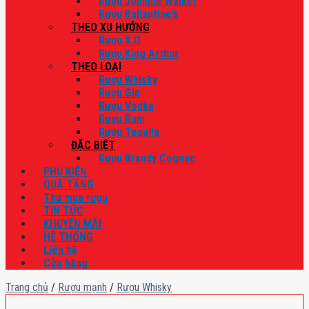
Rượu Johnnie Walker
Rượu Ballantine’s
THEO XU HƯỚNG
Rượu X.O
Rượu King Arthur
THEO LOẠI
Rượu Whisky
Rượu Gin
Rượu Vodka
Rượu Rum
Rượu Tequila
ĐẶC BIỆT
Rượu Brandy Cognac
PHỤ KIỆN
QUÀ TẶNG
Thu mua rượu
TIN TỨC
KHUYẾN MÃI
HỆ THỐNG
Liên hệ
Cửa hàng
Trang chủ
/
Rượu mạnh
/
Rượu Whisky