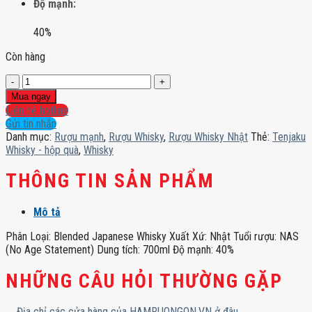
Độ mạnh:
40%
Còn hàng
Tenjaku
Whisky
Mua ngay
-
Liên hệ hotline
hộp
Gửi tin nhắn
quà
Danh mục:
Rượu mạnh
,
Rượu Whisky
,
Rượu Whisky Nhật
Thẻ:
Tenjaku
số
Whisky - hộp quà
,
Whisky
lượng
THÔNG TIN SẢN PHẨM
Mô tả
Phân Loại: Blended Japanese Whisky Xuất Xứ: Nhật Tuổi rượu: NAS
(No Age Statement) Dung tích: 700ml Độ mạnh: 40%
NHỮNG CÂU HỎI THƯỜNG GẶP
Địa chỉ các cửa hàng của HAMRUONGON.VN ở đâu