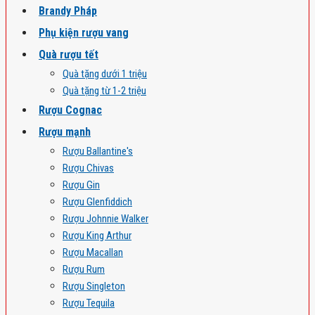
Brandy Pháp
Phụ kiện rượu vang
Quà rượu tết
Quà tặng dưới 1 triệu
Quà tặng từ 1-2 triệu
Rượu Cognac
Rượu mạnh
Rượu Ballantine's
Rượu Chivas
Rượu Gin
Rượu Glenfiddich
Rượu Johnnie Walker
Rượu King Arthur
Rượu Macallan
Rượu Rum
Rượu Singleton
Rượu Tequila