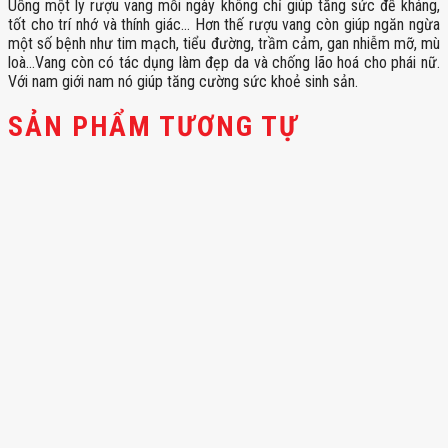
Uống một ly rượu vang mỗi ngày không chỉ giúp tăng sức đề kháng,
tốt cho trí nhớ và thính giác… Hơn thế rượu vang còn giúp ngăn ngừa
một số bệnh như tim mạch, tiểu đường, trầm cảm, gan nhiễm mỡ, mù
loà…Vang còn có tác dụng làm đẹp da và chống lão hoá cho phái nữ.
Với nam giới nam nó giúp tăng cường sức khoẻ sinh sản.
SẢN PHẨM TƯƠNG TỰ