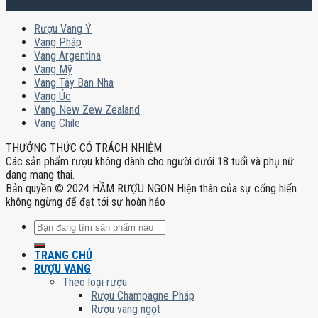
Rượu Vang Ý
Vang Pháp
Vang Argentina
Vang Mỹ
Vang Tây Ban Nha
Vang Úc
Vang New Zew Zealand
Vang Chile
THƯỞNG THỨC CÓ TRÁCH NHIỆM
Các sản phẩm rượu không dành cho người dưới 18 tuổi và phụ nữ
đang mang thai.
Bản quyền © 2024 HẦM RƯỢU NGON Hiện thân của sự cống hiến
không ngừng để đạt tới sự hoàn hảo
Tìm
kiếm:
TRANG CHỦ
RƯỢU VANG
Theo loại rượu
Rượu Champagne Pháp
Rượu vang ngọt