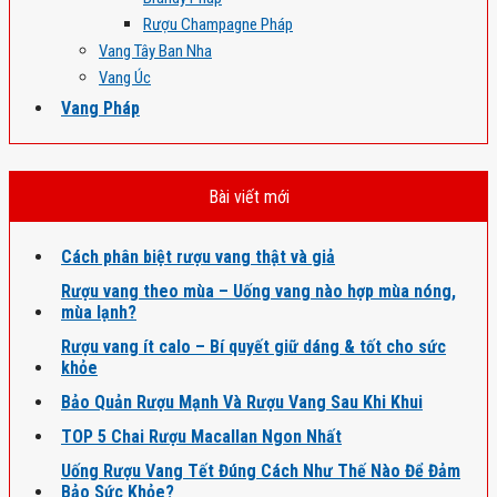
Rượu Champagne Pháp
Vang Tây Ban Nha
Vang Úc
Vang Pháp
Bài viết mới
Cách phân biệt rượu vang thật và giả
Rượu vang theo mùa – Uống vang nào hợp mùa nóng,
mùa lạnh?
Rượu vang ít calo – Bí quyết giữ dáng & tốt cho sức
khỏe
Bảo Quản Rượu Mạnh Và Rượu Vang Sau Khi Khui
TOP 5 Chai Rượu Macallan Ngon Nhất
Uống Rượu Vang Tết Đúng Cách Như Thế Nào Để Đảm
Bảo Sức Khỏe?