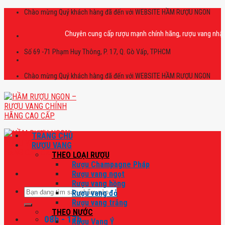
Skip
Chào mừng Quý khách hàng đã đến với WEBSITE HẦM RƯỢU NGON
to
content
Chuyên cung cấp rượu mạnh chính hãng, rượu vang nhập khẩu ca
Số 69 -71 Phạm Huy Thông, P. 17, Q. Gò Vấp, TPHCM
Chào mừng Quý khách hàng đã đến với WEBSITE HẦM RƯỢU NGON
TRANG CHỦ
RƯỢU VANG
THEO LOẠI RƯỢU
Rượu Champagne Pháp
Rượu vang ngọt
Rượu vang hồng
Tìm
Rượu vang đỏ
kiếm:
Rượu vang trắng
THEO NƯỚC
08h - 17h
Rượu Vang Ý