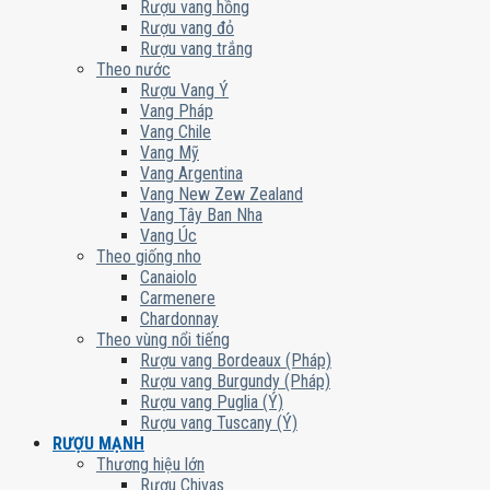
Rượu vang hồng
Rượu vang đỏ
Rượu vang trắng
Theo nước
Rượu Vang Ý
Vang Pháp
Vang Chile
Vang Mỹ
Vang Argentina
Vang New Zew Zealand
Vang Tây Ban Nha
Vang Úc
Theo giống nho
Canaiolo
Carmenere
Chardonnay
Theo vùng nổi tiếng
Rượu vang Bordeaux (Pháp)
Rượu vang Burgundy (Pháp)
Rượu vang Puglia (Ý)
Rượu vang Tuscany (Ý)
RƯỢU MẠNH
Thương hiệu lớn
Rượu Chivas