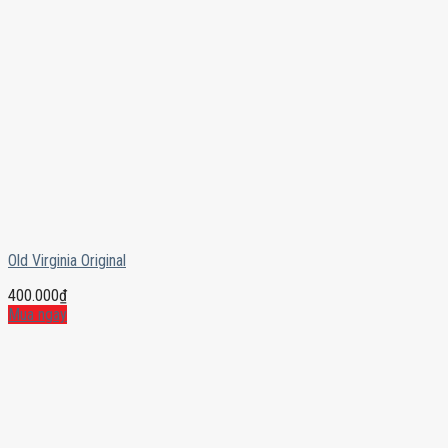
Old Virginia Original
400.000
₫
Mua ngay