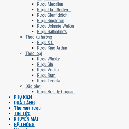
Rượu Macallan
Rượu The Glenlivet
Rượu Glenfiddich
Rượu Singleton
Rượu Johnnie Walker
Rượu Ballantine’s
Theo xu hướng
Rượu X.O
Rượu King Arthur
Theo loại
Rượu Whisky
Rượu Gin
Rượu Vodka
Rượu Rum
Rượu Tequila
Đặc biệt
Rượu Brandy Cognac
PHỤ KIỆN
QUÀ TẶNG
Thu mua rượu
TIN TỨC
KHUYẾN MÃI
HỆ THỐNG