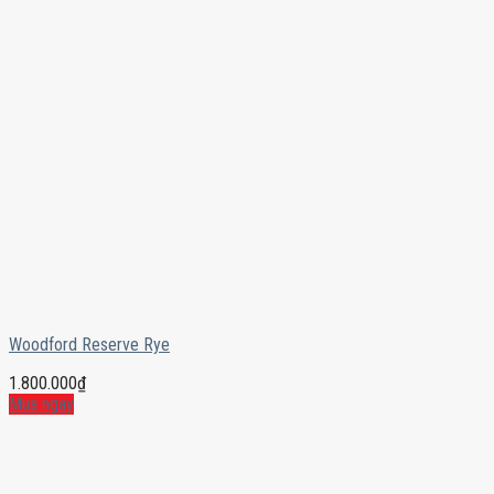
Woodford Reserve Rye
1.800.000
₫
Mua ngay