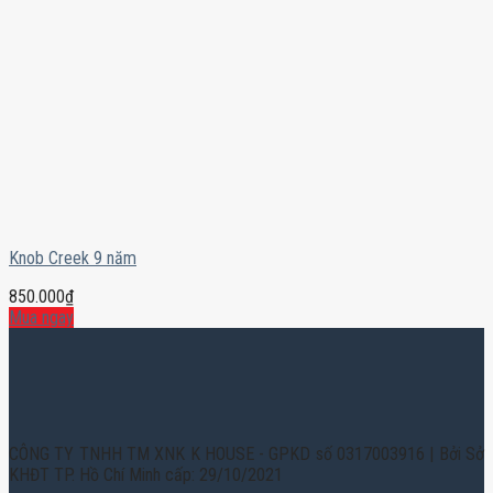
Knob Creek 9 năm
850.000
₫
Mua ngay
CÔNG TY TNHH TM XNK K HOUSE - GPKD số 0317003916 | Bởi Sở
KHĐT TP. Hồ Chí Minh cấp: 29/10/2021