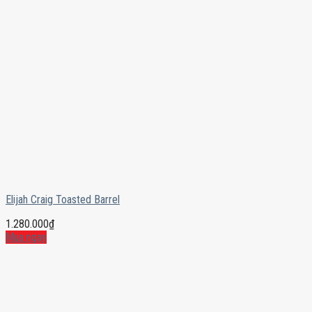
Elijah Craig Toasted Barrel
1.280.000
₫
Mua ngay