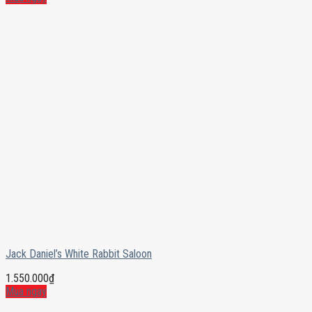
Jack Daniel’s White Rabbit Saloon
1.550.000
₫
Mua ngay