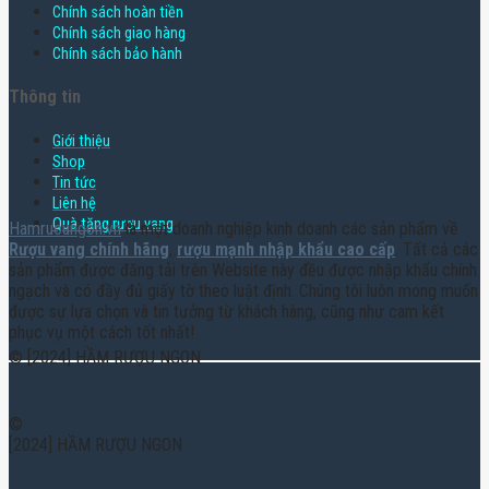
Chính sách hoàn tiền
Chính sách giao hàng
Chính sách bảo hành
Thông tin
Giới thiệu
Shop
Tin tức
Liên hệ
Quà tặng rượu vang
Hamruoungon.vn
là một doanh nghiệp kinh doanh các sản phẩm về
Rượu vang chính hãng
,
rượu mạnh nhập khẩu cao cấp
. Tất cả các
sản phẩm được đăng tải trên Website này đều được nhập khẩu chính
ngạch và có đầy đủ giấy tờ theo luật định. Chúng tôi luôn mong muốn
được sự lựa chọn và tin tưởng từ khách hàng, cũng như cam kết
phục vụ một cách tốt nhất!
© [2024] HẦM RƯỢU NGON
©
[2024] HẦM RƯỢU NGON