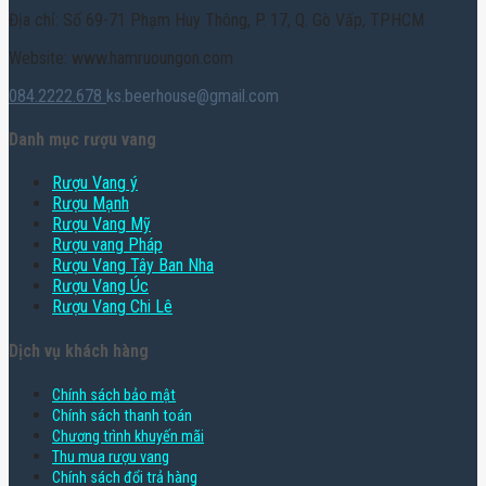
Địa chỉ: Số 69-71 Phạm Huy Thông, P. 17, Q. Gò Vấp, TPHCM
Website: www.hamruoungon.com
084.2222.678
ks.beerhouse@gmail.com
Danh mục rượu vang
Rượu Vang ý
Rượu Mạnh
Rượu Vang Mỹ
Rượu vang Pháp
Rượu Vang Tây Ban Nha
Rượu Vang Úc
Rượu Vang Chi Lê
Dịch vụ khách hàng
Chính sách bảo mật
Chính sách thanh toán
Chương trình khuyến mãi
Thu mua rượu vang
Chính sách đổi trả hàng