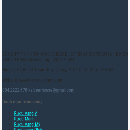
CÔNG TY TNHH TM XNK K HOUSE - GPKD số 0317003916 | Bởi Sở
KHĐT TP. Hồ Chí Minh cấp: 29/10/2021
Địa chỉ: Số 69-71 Phạm Huy Thông, P. 17, Q. Gò Vấp, TPHCM
Website: www.hamruoungon.com
084.2222.678
ks.beerhouse@gmail.com
Danh mục rượu vang
Rượu Vang ý
Rượu Mạnh
Rượu Vang Mỹ
Rượu vang Pháp