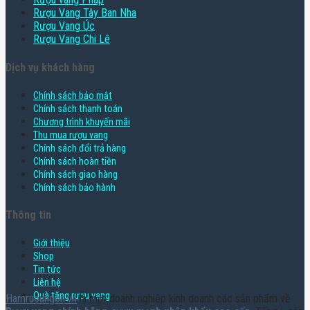
Rượu Vang Tây Ban Nha
Rượu Vang Úc
Rượu Vang Chi Lê
Dịch vụ khách hàng
Chính sách bảo mật
Chính sách thanh toán
Chương trình khuyến mãi
Thu mua rượu vang
Chính sách đổi trả hàng
Chính sách hoàn tiền
Chính sách giao hàng
Chính sách bảo hành
Thông tin
Giới thiệu
Shop
Tin tức
Liên hệ
Quà tặng rượu vang
Hamruoungon.vn
là một doanh nghiệp kinh doanh các sản phẩm về