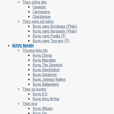
Theo giống nho
Canaiolo
Carmenere
Chardonnay
Theo vùng nổi tiếng
Rượu vang Bordeaux (Pháp)
Rượu vang Burgundy (Pháp)
Rượu vang Puglia (Ý)
Rượu vang Tuscany (Ý)
RƯỢU MẠNH
Thương hiệu lớn
Rượu Chivas
Rượu Macallan
Rượu The Glenlivet
Rượu Glenfiddich
Rượu Singleton
Rượu Johnnie Walker
Rượu Ballantine’s
Theo xu hướng
Rượu X.O
Rượu King Arthur
Theo loại
Rượu Whisky
Rượu Gin