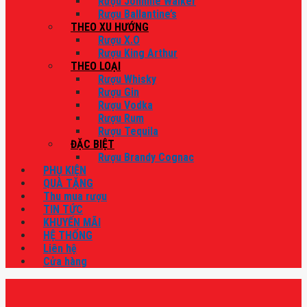
Rượu Johnnie Walker
Rượu Ballantine’s
THEO XU HƯỚNG
Rượu X.O
Rượu King Arthur
THEO LOẠI
Rượu Whisky
Rượu Gin
Rượu Vodka
Rượu Rum
Rượu Tequila
ĐẶC BIỆT
Rượu Brandy Cognac
PHỤ KIỆN
QUÀ TẶNG
Thu mua rượu
TIN TỨC
KHUYẾN MÃI
HỆ THỐNG
Liên hệ
Cửa hàng