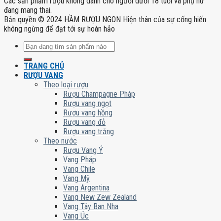
Các sản phẩm rượu không dành cho người dưới 18 tuổi và phụ nữ
đang mang thai.
Bản quyền © 2024 HẦM RƯỢU NGON Hiện thân của sự cống hiến
không ngừng để đạt tới sự hoàn hảo
Tìm
kiếm:
TRANG CHỦ
RƯỢU VANG
Theo loại rượu
Rượu Champagne Pháp
Rượu vang ngọt
Rượu vang hồng
Rượu vang đỏ
Rượu vang trắng
Theo nước
Rượu Vang Ý
Vang Pháp
Vang Chile
Vang Mỹ
Vang Argentina
Vang New Zew Zealand
Vang Tây Ban Nha
Vang Úc