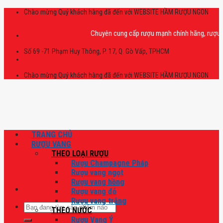
Skip
Chào mừng Quý khách hàng đã đến với WEBSITE HẦM RƯỢU NGON
to
content
Chuyên cung cấp rượu mạnh chính hãng, rượu vang n
Số 69 -71 Phạm Huy Thông, P. 17, Q. Gò Vấp, TPHCM
Chào mừng Quý khách hàng đã đến với WEBSITE HẦM RƯỢU NGON
TRANG CHỦ
RƯỢU VANG
THEO LOẠI RƯỢU
Rượu Champagne Pháp
Rượu vang ngọt
Rượu vang hồng
Rượu vang đỏ
Rượu vang trắng
Tìm
THEO NƯỚC
kiếm:
Rượu Vang Ý