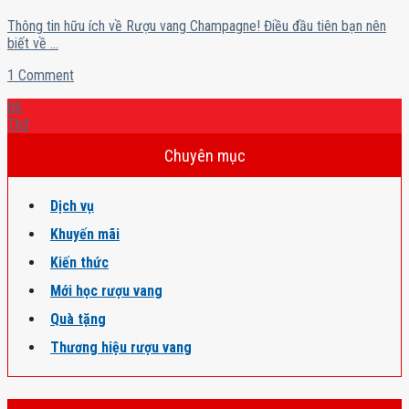
Thông tin hữu ích về Rượu vang Champagne! Điều đầu tiên bạn nên
biết về ...
1 Comment
06
Th3
Chuyên mục
Dịch vụ
Khuyến mãi
Kiến thức
Mới học rượu vang
Quà tặng
Thương hiệu rượu vang