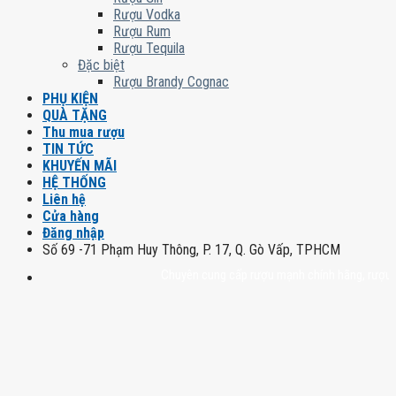
Rượu Vodka
Rượu Rum
Rượu Tequila
Đặc biệt
Rượu Brandy Cognac
PHỤ KIỆN
QUÀ TẶNG
Thu mua rượu
TIN TỨC
KHUYẾN MÃI
HỆ THỐNG
Liên hệ
Cửa hàng
Đăng nhập
Số 69 -71 Phạm Huy Thông, P. 17, Q. Gò Vấp, TPHCM
Chuyên cung cấp rượu mạnh chính hãng, rượu vang n