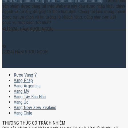
Rượu vang chính hãng
,
rượu mạnh nhập khẩu cao cấp
. Tất cả các
sản phẩm được đăng tải trên Website này đều được nhập khẩu chính
ngạch và có đầy đủ giấy tờ theo luật định. Chúng tôi luôn mong muốn
được sự lựa chọn và tin tưởng từ khách hàng, cũng như cam kết
phục vụ một cách tốt nhất!
© [2024] HẦM RƯỢU NGON
©
[2024] HẦM RƯỢU NGON
Rượu Vang Ý
Vang Pháp
Vang Argentina
Vang Mỹ
Vang Tây Ban Nha
Vang Úc
Vang New Zew Zealand
Vang Chile
THƯỞNG THỨC CÓ TRÁCH NHIỆM