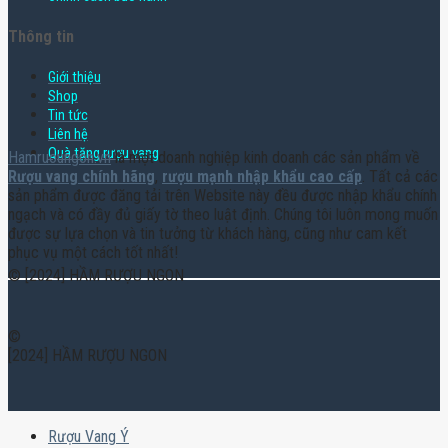
Thông tin
Giới thiệu
Shop
Tin tức
Liên hệ
Quà tặng rượu vang
Hamruoungon.vn
là một doanh nghiệp kinh doanh các sản phẩm về
Rượu vang chính hãng
,
rượu mạnh nhập khẩu cao cấp
. Tất cả các
sản phẩm được đăng tải trên Website này đều được nhập khẩu chính
ngạch và có đầy đủ giấy tờ theo luật định. Chúng tôi luôn mong muốn
được sự lựa chọn và tin tưởng từ khách hàng, cũng như cam kết
phục vụ một cách tốt nhất!
© [2024] HẦM RƯỢU NGON
©
[2024] HẦM RƯỢU NGON
Rượu Vang Ý