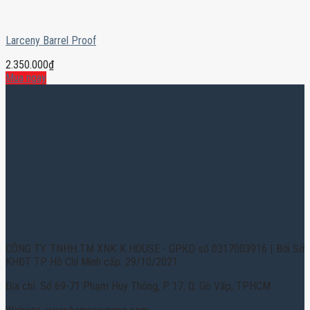
Larceny Barrel Proof
2.350.000
₫
Mua ngay
CÔNG TY TNHH TM XNK K HOUSE - GPKD số 0317003916 | Bởi Sở
KHĐT TP. Hồ Chí Minh cấp: 29/10/2021
Địa chỉ: Số 69-71 Phạm Huy Thông, P. 17, Q. Gò Vấp, TPHCM