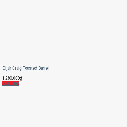
Elijah Craig Toasted Barrel
1.280.000
₫
Mua ngay