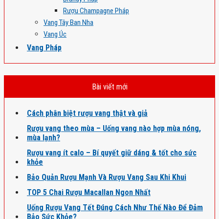
Rượu Champagne Pháp
Vang Tây Ban Nha
Vang Úc
Vang Pháp
Bài viết mới
Cách phân biệt rượu vang thật và giả
Rượu vang theo mùa – Uống vang nào hợp mùa nóng,
mùa lạnh?
Rượu vang ít calo – Bí quyết giữ dáng & tốt cho sức
khỏe
Bảo Quản Rượu Mạnh Và Rượu Vang Sau Khi Khui
TOP 5 Chai Rượu Macallan Ngon Nhất
Uống Rượu Vang Tết Đúng Cách Như Thế Nào Để Đảm
Bảo Sức Khỏe?