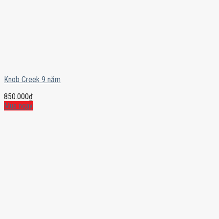
Knob Creek 9 năm
850.000
₫
Mua ngay