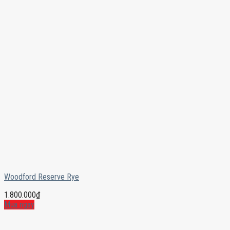
Woodford Reserve Rye
1.800.000
₫
Mua ngay