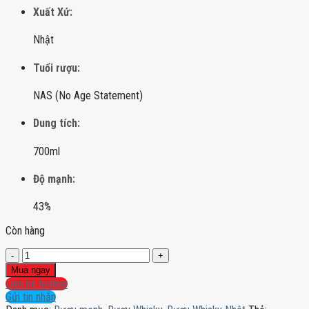
Xuất Xứ:
Nhật
Tuổi rượu:
NAS (No Age Statement)
Dung tích:
700ml
Độ mạnh:
43%
Còn hàng
Suntory
Old
Mua ngay
Whisky
Liên hệ hotline
–
Gửi tin nhắn
Rabbit