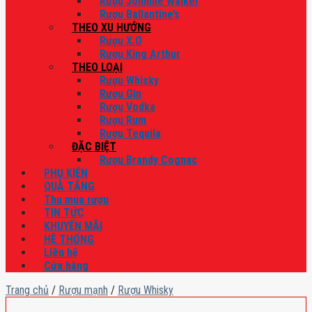
Rượu Johnnie Walker
Rượu Ballantine’s
THEO XU HƯỚNG
Rượu X.O
Rượu King Arthur
THEO LOẠI
Rượu Whisky
Rượu Gin
Rượu Vodka
Rượu Rum
Rượu Tequila
ĐẶC BIỆT
Rượu Brandy Cognac
PHỤ KIỆN
QUÀ TẶNG
Thu mua rượu
TIN TỨC
KHUYẾN MÃI
HỆ THỐNG
Liên hệ
Cửa hàng
Trang chủ
/
Rượu mạnh
/
Rượu Whisky