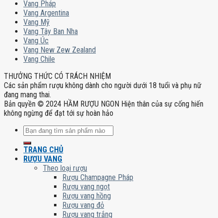
Vang Pháp
Vang Argentina
Vang Mỹ
Vang Tây Ban Nha
Vang Úc
Vang New Zew Zealand
Vang Chile
THƯỞNG THỨC CÓ TRÁCH NHIỆM
Các sản phẩm rượu không dành cho người dưới 18 tuổi và phụ nữ
đang mang thai.
Bản quyền © 2024 HẦM RƯỢU NGON Hiện thân của sự cống hiến
không ngừng để đạt tới sự hoàn hảo
Tìm
kiếm:
TRANG CHỦ
RƯỢU VANG
Theo loại rượu
Rượu Champagne Pháp
Rượu vang ngọt
Rượu vang hồng
Rượu vang đỏ
Rượu vang trắng