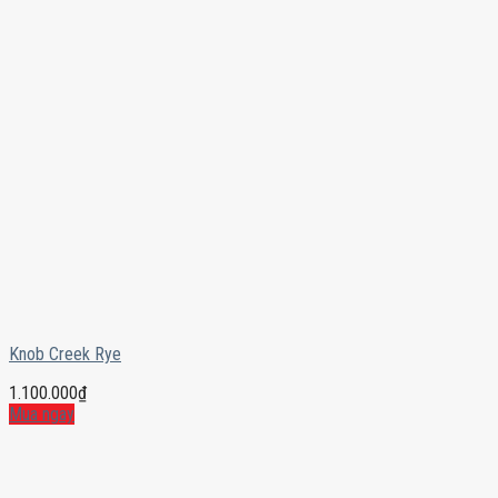
Knob Creek Rye
1.100.000
₫
Mua ngay