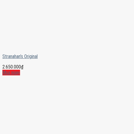
Stranahan’s Original
2.650.000
₫
Mua ngay