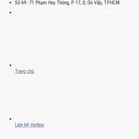
Số 69 -71 Phạm Huy Thông, P. 17, Q. Gò Vấp, TPHCM
Chuyên cung cấp rượu mạnh chính hãng, rượu vang nhập khẩu ca
Trang chủ
Liên hệ Hotline