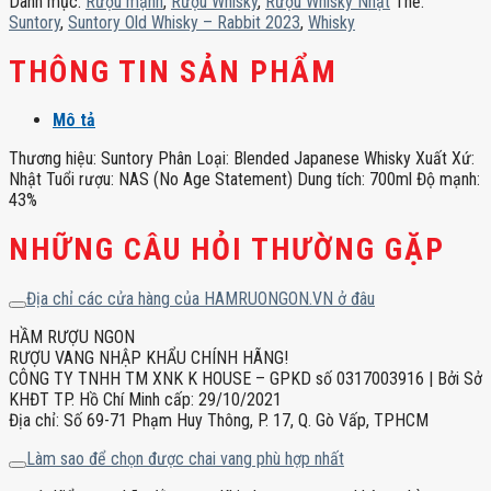
Danh mục:
Rượu mạnh
,
Rượu Whisky
,
Rượu Whisky Nhật
Thẻ:
2023
Suntory
,
Suntory Old Whisky – Rabbit 2023
,
Whisky
số
lượng
THÔNG TIN SẢN PHẨM
Mô tả
Thương hiệu: Suntory Phân Loại: Blended Japanese Whisky Xuất Xứ:
Nhật Tuổi rượu: NAS (No Age Statement) Dung tích: 700ml Độ mạnh:
43%
NHỮNG CÂU HỎI THƯỜNG GẶP
Địa chỉ các cửa hàng của HAMRUONGON.VN ở đâu
HẦM RƯỢU NGON
RƯỢU VANG NHẬP KHẨU CHÍNH HÃNG!
CÔNG TY TNHH TM XNK K HOUSE – GPKD số 0317003916 | Bởi Sở
KHĐT TP. Hồ Chí Minh cấp: 29/10/2021
Địa chỉ: Số 69-71 Phạm Huy Thông, P. 17, Q. Gò Vấp, TPHCM
Làm sao để chọn được chai vang phù hợp nhất