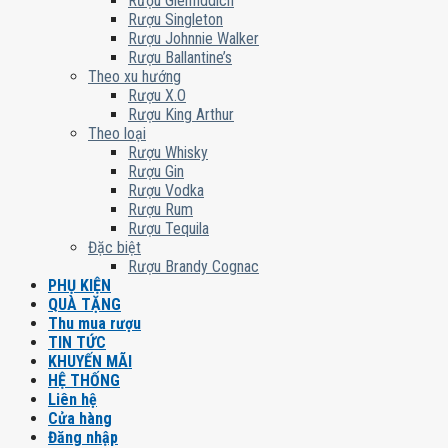
Rượu Glenfiddich
Rượu Singleton
Rượu Johnnie Walker
Rượu Ballantine’s
Theo xu hướng
Rượu X.O
Rượu King Arthur
Theo loại
Rượu Whisky
Rượu Gin
Rượu Vodka
Rượu Rum
Rượu Tequila
Đặc biệt
Rượu Brandy Cognac
PHỤ KIỆN
QUÀ TẶNG
Thu mua rượu
TIN TỨC
KHUYẾN MÃI
HỆ THỐNG
Liên hệ
Cửa hàng
Đăng nhập