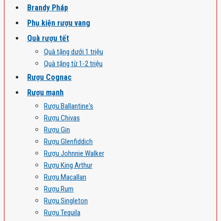
Brandy Pháp
Phụ kiện rượu vang
Quà rượu tết
Quà tặng dưới 1 triệu
Quà tặng từ 1-2 triệu
Rượu Cognac
Rượu mạnh
Rượu Ballantine's
Rượu Chivas
Rượu Gin
Rượu Glenfiddich
Rượu Johnnie Walker
Rượu King Arthur
Rượu Macallan
Rượu Rum
Rượu Singleton
Rượu Tequila