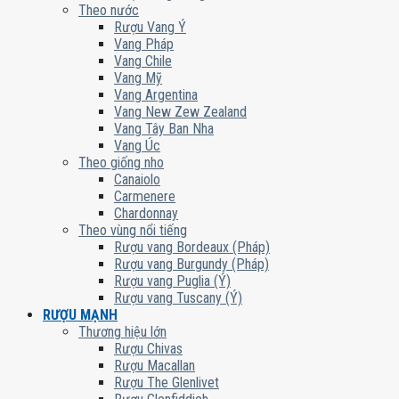
Theo nước
Rượu Vang Ý
Vang Pháp
Vang Chile
Vang Mỹ
Vang Argentina
Vang New Zew Zealand
Vang Tây Ban Nha
Vang Úc
Theo giống nho
Canaiolo
Carmenere
Chardonnay
Theo vùng nổi tiếng
Rượu vang Bordeaux (Pháp)
Rượu vang Burgundy (Pháp)
Rượu vang Puglia (Ý)
Rượu vang Tuscany (Ý)
RƯỢU MẠNH
Thương hiệu lớn
Rượu Chivas
Rượu Macallan
Rượu The Glenlivet