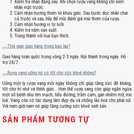
Kiểm tra nhãn đằng sau. Khi chọn rượu vang không chỉ xem
nhãn mặt trước.
Cảm nhận hương thơm từ khứu giác. Sau bước đọc nhãn chai
cả trước và sau, hãy để mũi đánh giá mùi thơm của rượu.
Cảm nhận hương vị từ lưỡi.
Kiểm tra năm sản xuất.
Trung thành với loại bạn thích.
Thời gian giao hàng trong bao lâu?
Giao hàng toàn quốc trong vòng 2-3 ngày. Nội thành trong ngày. Hỗ
trợ 24/7
Rượu vang uống nó có tốt cho sức khoẻ không?
Uống một ly rượu vang mỗi ngày không chỉ giúp tăng sức đề kháng,
tốt cho trí nhớ và thính giác… Hơn thế rượu vang còn giúp ngăn ngừa
một số bệnh như tim mạch, tiểu đường, trầm cảm, gan nhiễm mỡ, mù
loà…Vang còn có tác dụng làm đẹp da và chống lão hoá cho phái nữ.
Với nam giới nam nó giúp tăng cường sức khoẻ sinh sản.
SẢN PHẨM TƯƠNG TỰ