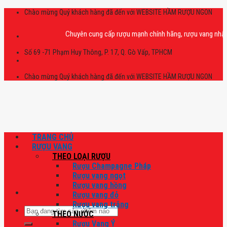
Skip
Chào mừng Quý khách hàng đã đến với WEBSITE HẦM RƯỢU NGON
to
content
Chuyên cung cấp rượu mạnh chính hãng, rượu vang nhập khẩu ca
Số 69 -71 Phạm Huy Thông, P. 17, Q. Gò Vấp, TPHCM
Chào mừng Quý khách hàng đã đến với WEBSITE HẦM RƯỢU NGON
TRANG CHỦ
RƯỢU VANG
THEO LOẠI RƯỢU
Rượu Champagne Pháp
Rượu vang ngọt
Rượu vang hồng
Rượu vang đỏ
Rượu vang trắng
Tìm
THEO NƯỚC
kiếm:
Rượu Vang Ý