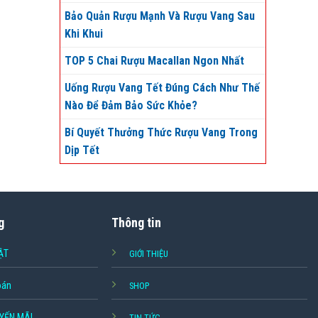
Bảo Quản Rượu Mạnh Và Rượu Vang Sau
Khi Khui
TOP 5 Chai Rượu Macallan Ngon Nhất
Uống Rượu Vang Tết Đúng Cách Như Thế
Nào Để Đảm Bảo Sức Khỏe?
Bí Quyết Thưởng Thức Rượu Vang Trong
Dịp Tết
g
Thông tin
ẬT
GIỚI THIỆU
oán
SHOP
YẾN MÃI
TIN TỨC