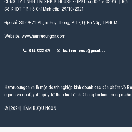
CÔNG TY TNHH TM XNK K HOUSE - GPKD số 0317003916 | Bởi
Sở KHĐT TP. Hồ Chí Minh cấp: 29/10/2021
Địa chỉ: Số 69-71 Phạm Huy Thông, P. 17, Q. Gò Vấp, TPHCM
Website: www.hamruoungon.com
084.2222.678
ks.beerhouse@gmail.com
Hamruoungon.vn
là một doanh nghiệp kinh doanh các sản phẩm về
Rư
ngạch và có đầy đủ giấy tờ theo luật định. Chúng tôi luôn mong muốn
© [2024] HẦM RƯỢU NGON