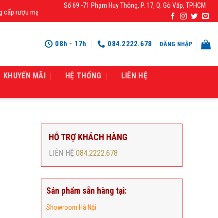
Số 69 -71 Phạm Huy Thông, P. 17, Q. Gò Vấp, TPHCM
rượu mạnh chính hãng, rượu vang nhập khẩu cao cấp chính hãng giá rẻ số 1 tạ
08h - 17h
084.2222.678
ĐĂNG NHẬP
KHUYẾN MÃI
HỆ THỐNG
LIÊN HỆ
HỖ TRỢ KHÁCH HÀNG
LIÊN HỆ
084.2222.678
Sản phẩm sẵn hàng tại:
Showroom Hà Nội