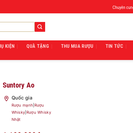
Chuyên cung cấp 
HỤ KIỆN
QUÀ TẶNG
THU MUA RƯỢU
TIN TỨC
Suntory Ao
Quốc gia
Rượu mạnh
|
Rượu
Whisky
|
Rượu Whisky
Nhật