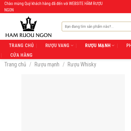
Skip
Chào mừng Quý khách hàng đã đến với WEBSITE HẦM RƯỢU
NGON
to
content
Tìm
kiếm:
TRANG CHỦ
RƯỢU VANG
RƯỢU MẠNH
P
CỬA HÀNG
Trang chủ
/
Rượu mạnh
/
Rượu Whisky