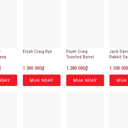
y
Elijah Craig Rye
Elijah Craig
Jack Dani
Keep
Toasted Barrel
Rabbit S
en
₫
1.300.000
₫
1.280.000
₫
1.550.00
NGAY
MUA NGAY
MUA NGAY
MUA