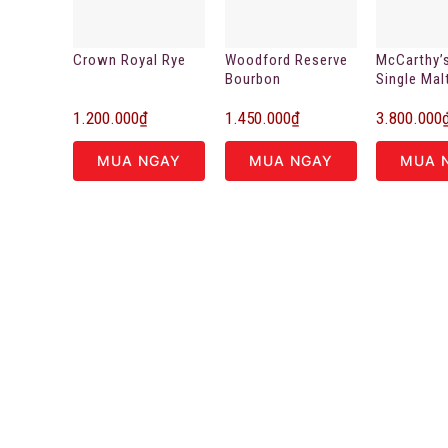
Crown Royal Rye
Woodford Reserve
McCarthy’
Bourbon
Single Mal
1.200.000
₫
1.450.000
₫
3.800.000
MUA NGAY
MUA NGAY
MUA 