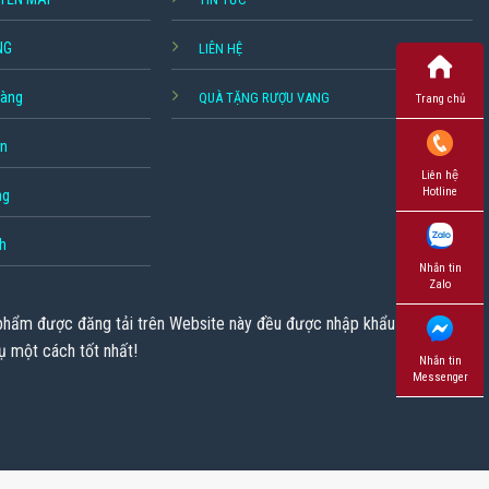
NG
LIÊN HỆ
hàng
QUÀ TẶNG RƯỢU VANG
Trang chủ
ền
Liên hệ
Hotline
ng
h
Nhắn tin
Zalo
 phẩm được đăng tải trên Website này đều được nhập khẩu chính
ụ một cách tốt nhất!
Nhắn tin
Messenger