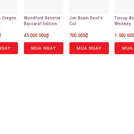
s Oregon
Woodford Reserve
Jim Beam Devil’s
Tincup A
t
Baccarat Edition
Cut
Whiskey
₫
45.000.000
₫
700.000
₫
1.500.00
NGAY
MUA NGAY
MUA NGAY
MUA