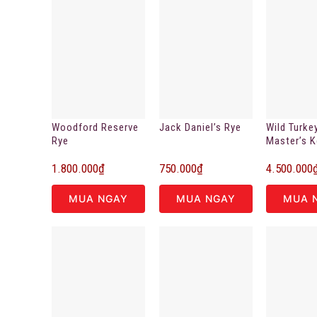
Woodford Reserve
Jack Daniel’s Rye
Wild Turke
Rye
Master’s 
Unforgott
1.800.000
₫
750.000
₫
4.500.000
MUA NGAY
MUA NGAY
MUA 