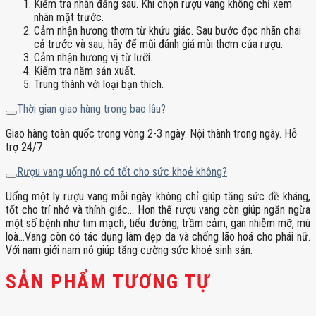
Kiểm tra nhãn đằng sau. Khi chọn rượu vang không chỉ xem
nhãn mặt trước.
Cảm nhận hương thơm từ khứu giác. Sau bước đọc nhãn chai
cả trước và sau, hãy để mũi đánh giá mùi thơm của rượu.
Cảm nhận hương vị từ lưỡi.
Kiểm tra năm sản xuất.
Trung thành với loại bạn thích.
Thời gian giao hàng trong bao lâu?
Giao hàng toàn quốc trong vòng 2-3 ngày. Nội thành trong ngày. Hỗ
trợ 24/7
Rượu vang uống nó có tốt cho sức khoẻ không?
Uống một ly rượu vang mỗi ngày không chỉ giúp tăng sức đề kháng,
tốt cho trí nhớ và thính giác… Hơn thế rượu vang còn giúp ngăn ngừa
một số bệnh như tim mạch, tiểu đường, trầm cảm, gan nhiễm mỡ, mù
loà…Vang còn có tác dụng làm đẹp da và chống lão hoá cho phái nữ.
Với nam giới nam nó giúp tăng cường sức khoẻ sinh sản.
SẢN PHẨM TƯƠNG TỰ