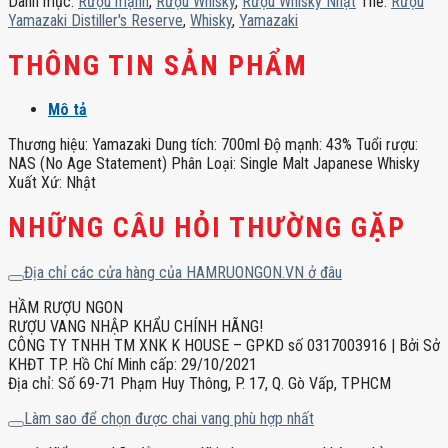
Danh mục:
Rượu mạnh
,
Rượu Whisky
,
Rượu Whisky Nhật
Thẻ:
Rượu
lượng
Yamazaki Distiller's Reserve
,
Whisky
,
Yamazaki
THÔNG TIN SẢN PHẨM
Mô tả
Thương hiệu: Yamazaki Dung tích: 700ml Độ mạnh: 43% Tuổi rượu:
NAS (No Age Statement) Phân Loại: Single Malt Japanese Whisky
Xuất Xứ: Nhật
NHỮNG CÂU HỎI THƯỜNG GẶP
Địa chỉ các cửa hàng của HAMRUONGON.VN ở đâu
HẦM RƯỢU NGON
RƯỢU VANG NHẬP KHẨU CHÍNH HÃNG!
CÔNG TY TNHH TM XNK K HOUSE – GPKD số 0317003916 | Bởi Sở
KHĐT TP. Hồ Chí Minh cấp: 29/10/2021
Địa chỉ: Số 69-71 Phạm Huy Thông, P. 17, Q. Gò Vấp, TPHCM
Làm sao để chọn được chai vang phù hợp nhất