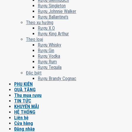
Rượu Glenfiddich
Rượu Singleton
Rượu Johnnie Walker
Rượu Ballantine’s
Theo xu hướng
Rượu X.O
Rượu King Arthur
Theo loại
Rượu Whisky
Rượu Gin
Rượu Vodka
Rượu Rum
Rượu Tequila
Đặc biệt
Rượu Brandy Cognac
PHỤ KIỆN
QUÀ TẶNG
Thu mua rượu
TIN TỨC
KHUYẾN MÃI
HỆ THỐNG
Liên hệ
Cửa hàng
Đăng nhập