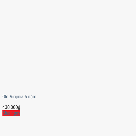
Old Virginia 6 năm
430.000
₫
Mua ngay