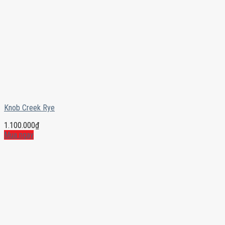
Knob Creek Rye
1.100.000
₫
Mua ngay