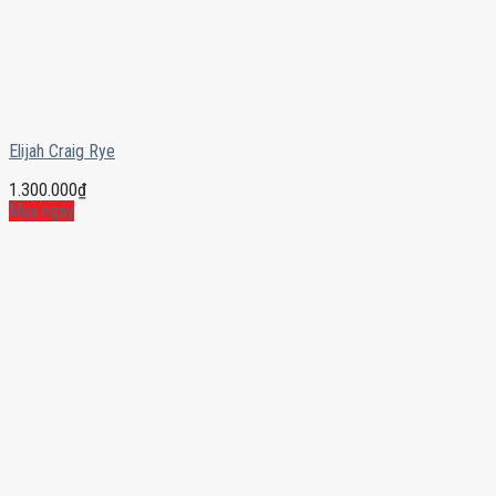
Elijah Craig Rye
1.300.000
₫
Mua ngay