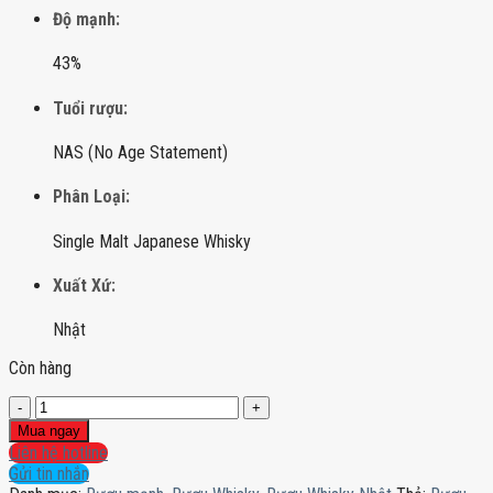
Độ mạnh:
43%
Tuổi rượu:
NAS (No Age Statement)
Phân Loại:
Single Malt Japanese Whisky
Xuất Xứ:
Nhật
Còn hàng
Rượu
Yamazaki
Mua ngay
Distiller's
Liên hệ hotline
Reserve
Gửi tin nhắn
số