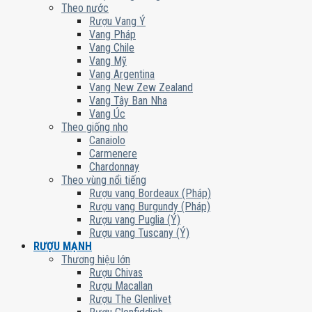
Theo nước
Rượu Vang Ý
Vang Pháp
Vang Chile
Vang Mỹ
Vang Argentina
Vang New Zew Zealand
Vang Tây Ban Nha
Vang Úc
Theo giống nho
Canaiolo
Carmenere
Chardonnay
Theo vùng nổi tiếng
Rượu vang Bordeaux (Pháp)
Rượu vang Burgundy (Pháp)
Rượu vang Puglia (Ý)
Rượu vang Tuscany (Ý)
RƯỢU MẠNH
Thương hiệu lớn
Rượu Chivas
Rượu Macallan
Rượu The Glenlivet