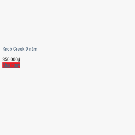
Knob Creek 9 năm
850.000
₫
Mua ngay