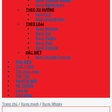
Rượu Johnnie Walker
Rượu Ballantine’s
THEO XU HƯỚNG
Rượu X.O
Rượu King Arthur
THEO LOẠI
Rượu Whisky
Rượu Gin
Rượu Vodka
Rượu Rum
Rượu Tequila
ĐẶC BIỆT
Rượu Brandy Cognac
PHỤ KIỆN
QUÀ TẶNG
Thu mua rượu
TIN TỨC
KHUYẾN MÃI
HỆ THỐNG
Liên hệ
Cửa hàng
Trang chủ
/
Rượu mạnh
/
Rượu Whisky