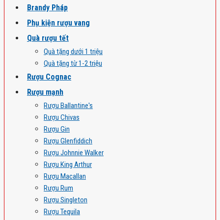
Brandy Pháp
Phụ kiện rượu vang
Quà rượu tết
Quà tặng dưới 1 triệu
Quà tặng từ 1-2 triệu
Rượu Cognac
Rượu mạnh
Rượu Ballantine's
Rượu Chivas
Rượu Gin
Rượu Glenfiddich
Rượu Johnnie Walker
Rượu King Arthur
Rượu Macallan
Rượu Rum
Rượu Singleton
Rượu Tequila