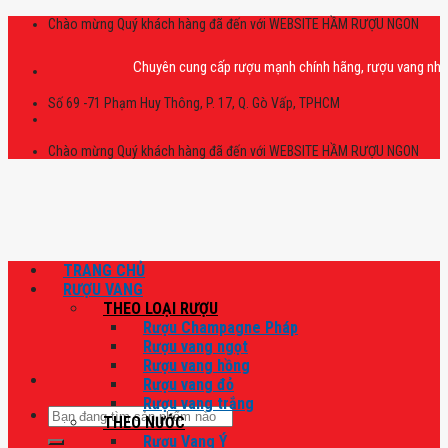
Skip
Chào mừng Quý khách hàng đã đến với WEBSITE HẦM RƯỢU NGON
to
content
Chuyên cung cấp rượu mạnh chính hãng, rượu vang nhập khẩu c
Số 69 -71 Phạm Huy Thông, P. 17, Q. Gò Vấp, TPHCM
Chào mừng Quý khách hàng đã đến với WEBSITE HẦM RƯỢU NGON
TRANG CHỦ
RƯỢU VANG
THEO LOẠI RƯỢU
Rượu Champagne Pháp
Rượu vang ngọt
Rượu vang hồng
Rượu vang đỏ
Rượu vang trắng
Tìm
THEO NƯỚC
kiếm:
Rượu Vang Ý