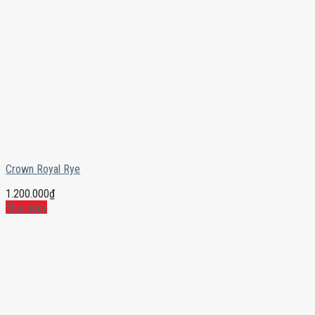
Crown Royal Rye
1.200.000
₫
Mua ngay