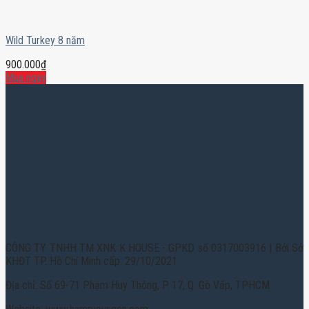
Wild Turkey 8 năm
900.000
₫
Mua ngay
CÔNG TY TNHH TM XNK K HOUSE - GPKD số 0317003916 | Bởi Sở
KHĐT TP. Hồ Chí Minh cấp: 29/10/2021
Địa chỉ: Số 69-71 Phạm Huy Thông, P. 17, Q. Gò Vấp, TPHCM