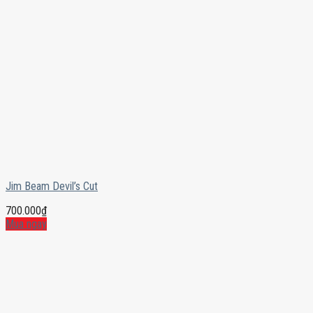
Jim Beam Devil’s Cut
700.000
₫
Mua ngay