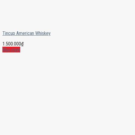
Tincup American Whiskey
1.500.000
₫
Mua ngay