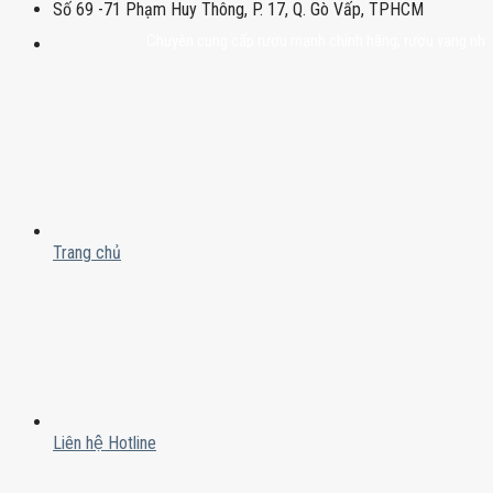
Số 69 -71 Phạm Huy Thông, P. 17, Q. Gò Vấp, TPHCM
Chuyên cung cấp rượu mạnh chính hãng, rượu vang nhập khẩu c
Trang chủ
Liên hệ Hotline