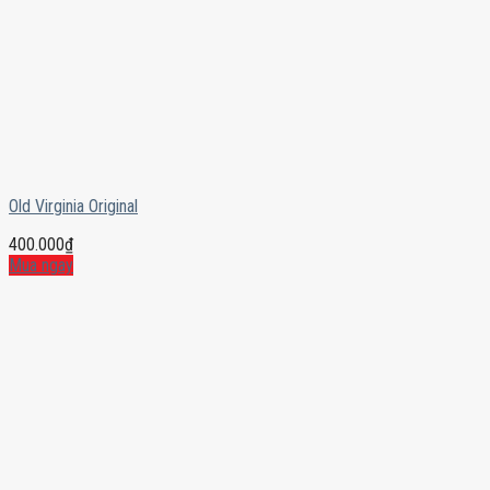
Old Virginia Original
400.000
₫
Mua ngay