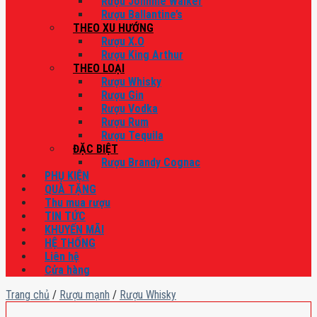
Rượu Johnnie Walker
Rượu Ballantine’s
THEO XU HƯỚNG
Rượu X.O
Rượu King Arthur
THEO LOẠI
Rượu Whisky
Rượu Gin
Rượu Vodka
Rượu Rum
Rượu Tequila
ĐẶC BIỆT
Rượu Brandy Cognac
PHỤ KIỆN
QUÀ TẶNG
Thu mua rượu
TIN TỨC
KHUYẾN MÃI
HỆ THỐNG
Liên hệ
Cửa hàng
Trang chủ
/
Rượu mạnh
/
Rượu Whisky