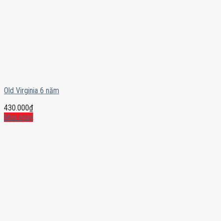
Old Virginia 6 năm
430.000
₫
Mua ngay