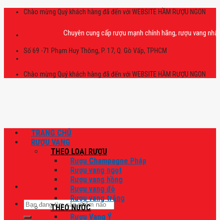
Skip
Chào mừng Quý khách hàng đã đến với WEBSITE HẦM RƯỢU NGON
to
content
Chuyên cung cấp rượu mạnh chính hãng, rượu vang nhập khẩu ca
Số 69 -71 Phạm Huy Thông, P. 17, Q. Gò Vấp, TPHCM
Chào mừng Quý khách hàng đã đến với WEBSITE HẦM RƯỢU NGON
TRANG CHỦ
RƯỢU VANG
THEO LOẠI RƯỢU
Rượu Champagne Pháp
Rượu vang ngọt
Rượu vang hồng
Rượu vang đỏ
Rượu vang trắng
Tìm
THEO NƯỚC
kiếm:
Rượu Vang Ý