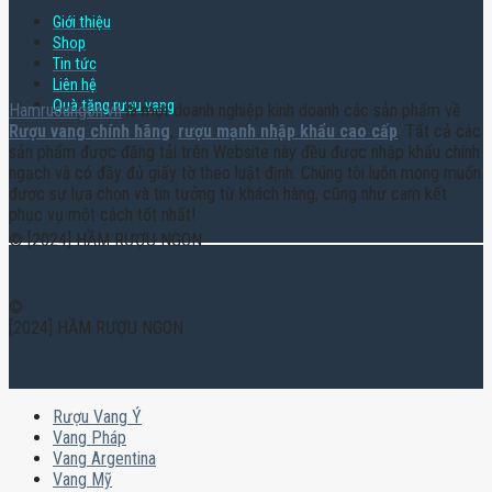
Giới thiệu
Shop
Tin tức
Liên hệ
Quà tặng rượu vang
Hamruoungon.vn
là một doanh nghiệp kinh doanh các sản phẩm về
Rượu vang chính hãng
,
rượu mạnh nhập khẩu cao cấp
. Tất cả các
sản phẩm được đăng tải trên Website này đều được nhập khẩu chính
ngạch và có đầy đủ giấy tờ theo luật định. Chúng tôi luôn mong muốn
được sự lựa chọn và tin tưởng từ khách hàng, cũng như cam kết
phục vụ một cách tốt nhất!
© [2024] HẦM RƯỢU NGON
©
[2024] HẦM RƯỢU NGON
Rượu Vang Ý
Vang Pháp
Vang Argentina
Vang Mỹ