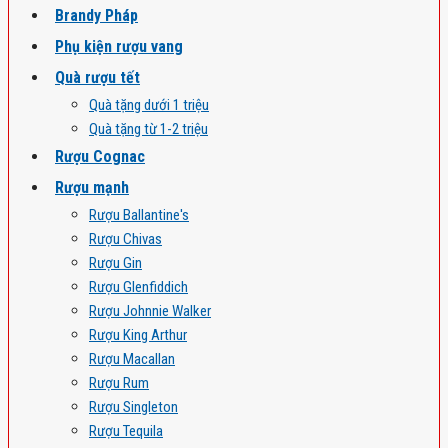
Brandy Pháp
Phụ kiện rượu vang
Quà rượu tết
Quà tặng dưới 1 triệu
Quà tặng từ 1-2 triệu
Rượu Cognac
Rượu mạnh
Rượu Ballantine's
Rượu Chivas
Rượu Gin
Rượu Glenfiddich
Rượu Johnnie Walker
Rượu King Arthur
Rượu Macallan
Rượu Rum
Rượu Singleton
Rượu Tequila