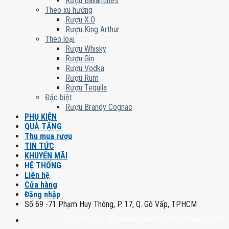
Rượu Ballantine’s
Theo xu hướng
Rượu X.O
Rượu King Arthur
Theo loại
Rượu Whisky
Rượu Gin
Rượu Vodka
Rượu Rum
Rượu Tequila
Đặc biệt
Rượu Brandy Cognac
PHỤ KIỆN
QUÀ TẶNG
Thu mua rượu
TIN TỨC
KHUYẾN MÃI
HỆ THỐNG
Liên hệ
Cửa hàng
Đăng nhập
Số 69 -71 Phạm Huy Thông, P. 17, Q. Gò Vấp, TPHCM
Chuyên cung cấp rượu mạnh chính hãng, rượu vang nhập khẩu ca