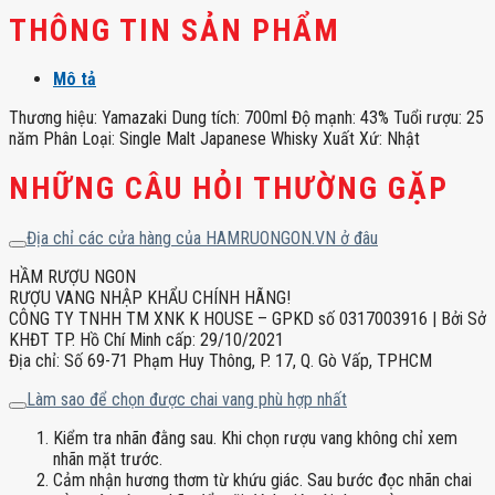
THÔNG TIN SẢN PHẨM
Mô tả
Thương hiệu: Yamazaki Dung tích: 700ml Độ mạnh: 43% Tuổi rượu: 25
năm Phân Loại: Single Malt Japanese Whisky Xuất Xứ: Nhật
NHỮNG CÂU HỎI THƯỜNG GẶP
Địa chỉ các cửa hàng của HAMRUONGON.VN ở đâu
HẦM RƯỢU NGON
RƯỢU VANG NHẬP KHẨU CHÍNH HÃNG!
CÔNG TY TNHH TM XNK K HOUSE – GPKD số 0317003916 | Bởi Sở
KHĐT TP. Hồ Chí Minh cấp: 29/10/2021
Địa chỉ: Số 69-71 Phạm Huy Thông, P. 17, Q. Gò Vấp, TPHCM
Làm sao để chọn được chai vang phù hợp nhất
Kiểm tra nhãn đằng sau. Khi chọn rượu vang không chỉ xem
nhãn mặt trước.
Cảm nhận hương thơm từ khứu giác. Sau bước đọc nhãn chai