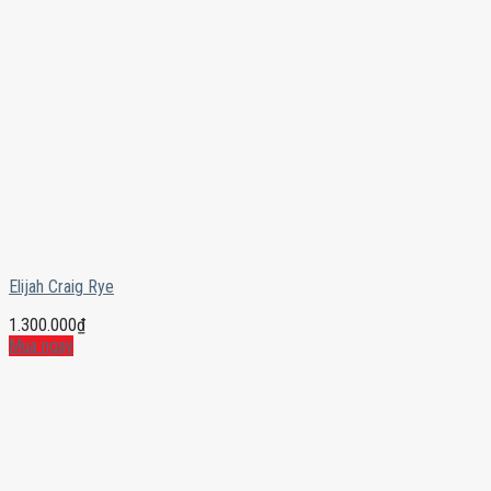
Elijah Craig Rye
1.300.000
₫
Mua ngay