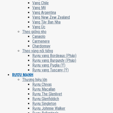
Vang Chile
Vang Mỹ
Vang Argentina
Vang New Zew Zealand
Vang Tây Ban Nha
Vang Úc
Theo giống nho
Canaiolo
Carmenere
Chardonnay
Theo vùng nổi tiếng
Rượu vang Bordeaux (Pháp)
Rượu vang Burgundy (Pháp)
Rượu vang Puglia (Ý)
Rượu vang Tuscany (Ý)
RƯỢU MẠNH
Thương hiệu lớn
Rượu Chivas
Rượu Macallan
Rượu The Glenlivet
Rượu Glenfiddich
Rượu Singleton
Rượu Johnnie Walker