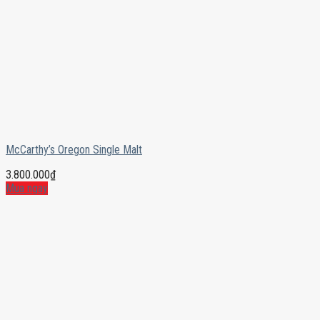
McCarthy’s Oregon Single Malt
3.800.000
₫
Mua ngay