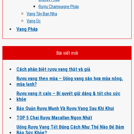
Rượu Champagne Pháp
Vang Tây Ban Nha
Vang Úc
Vang Pháp
Bài viết mới
Cách phân biệt rượu vang thật và giả
Rượu vang theo mùa – Uống vang nào hợp mùa nóng,
mùa lạnh?
Rượu vang ít calo – Bí quyết giữ dáng & tốt cho sức
khỏe
Bảo Quản Rượu Mạnh Và Rượu Vang Sau Khi Khui
TOP 5 Chai Rượu Macallan Ngon Nhất
Uống Rượu Vang Tết Đúng Cách Như Thế Nào Để Đảm
Bảo Sức Khỏe?