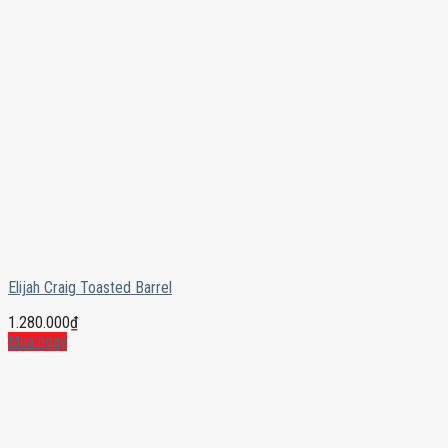
Elijah Craig Toasted Barrel
1.280.000
₫
Mua ngay