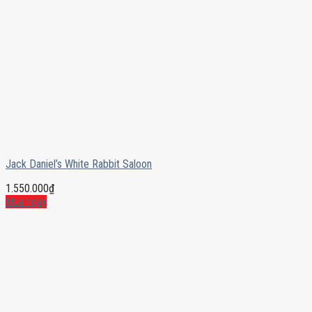
Jack Daniel’s White Rabbit Saloon
1.550.000
₫
Mua ngay