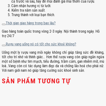
cả trước và sau, hãy để mũi đánh giá mùi thơm của rượu.
Cảm nhận hương vị từ lưỡi.
Kiểm tra năm sản xuất.
Trung thành với loại bạn thích.
Thời gian giao hàng trong bao lâu?
Giao hàng toàn quốc trong vòng 2-3 ngày. Nội thành trong ngày. Hỗ
trợ 24/7
Rượu vang uống nó có tốt cho sức khoẻ không?
Uống một ly rượu vang mỗi ngày không chỉ giúp tăng sức đề kháng,
tốt cho trí nhớ và thính giác… Hơn thế rượu vang còn giúp ngăn ngừa
một số bệnh như tim mạch, tiểu đường, trầm cảm, gan nhiễm mỡ, mù
loà…Vang còn có tác dụng làm đẹp da và chống lão hoá cho phái nữ.
Với nam giới nam nó giúp tăng cường sức khoẻ sinh sản.
SẢN PHẨM TƯƠNG TỰ