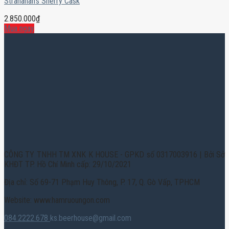
Stranahan’s Sherry Cask
2.850.000
₫
Mua ngay
CÔNG TY TNHH TM XNK K HOUSE - GPKD số 0317003916 | Bởi Sở
KHĐT TP. Hồ Chí Minh cấp: 29/10/2021
Địa chỉ: Số 69-71 Phạm Huy Thông, P. 17, Q. Gò Vấp, TPHCM
Website: www.hamruoungon.com
084.2222.678
ks.beerhouse@gmail.com