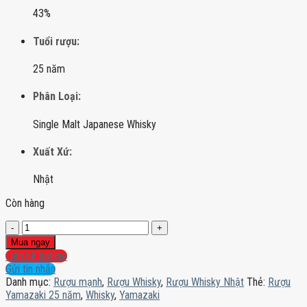
43%
Tuổi rượu:
25 năm
Phân Loại:
Single Malt Japanese Whisky
Xuất Xứ:
Nhật
Còn hàng
Rượu
Yamazaki
Mua ngay
25
Liên hệ hotline
năm
Gửi tin nhắn
số
Danh mục:
Rượu mạnh
,
Rượu Whisky
,
Rượu Whisky Nhật
Thẻ:
Rượu
lượng
Yamazaki 25 năm
,
Whisky
,
Yamazaki