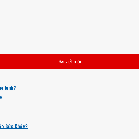
Bài viết mới
a lạnh?
ỏe
ảo Sức Khỏe?