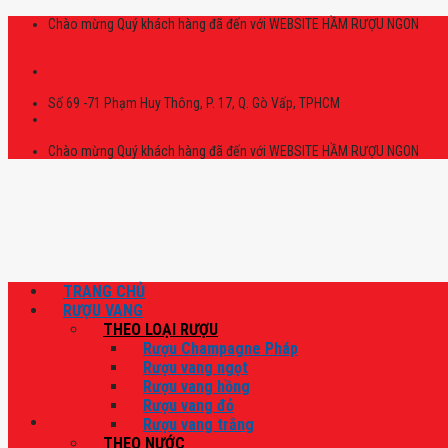
Skip
Chào mừng Quý khách hàng đã đến với WEBSITE HẦM RƯỢU NGON
to
content
Số 69 -71 Phạm Huy Thông, P. 17, Q. Gò Vấp, TPHCM
Chào mừng Quý khách hàng đã đến với WEBSITE HẦM RƯỢU NGON
TRANG CHỦ
RƯỢU VANG
THEO LOẠI RƯỢU
Rượu Champagne Pháp
Rượu vang ngọt
Rượu vang hồng
Rượu vang đỏ
Rượu vang trắng
THEO NƯỚC