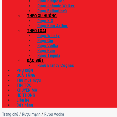
Rượu Singleton
Rượu Johnnie Walker
Rượu Ballantine’s
THEO XU HƯỚNG
Rượu X.O
Rượu King Arthur
THEO LOẠI
Rượu Whisky
Rượu Gin
Rượu Vodka
Rượu Rum
Rượu Tequila
ĐẶC BIỆT
Rượu Brandy Cognac
PHỤ KIỆN
QUÀ TẶNG
Thu mua rượu
TIN TỨC
KHUYẾN MÃI
HỆ THỐNG
Liên hệ
Cửa hàng
Trang chủ
/
Rượu mạnh
/
Rượu Vodka