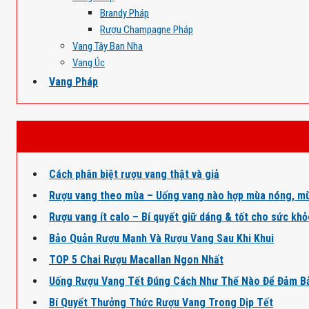
Brandy Pháp
Rượu Champagne Pháp
Vang Tây Ban Nha
Vang Úc
Vang Pháp
Cách phân biệt rượu vang thật và giả
Rượu vang theo mùa – Uống vang nào hợp mùa nóng, mù
Rượu vang ít calo – Bí quyết giữ dáng & tốt cho sức kh
Bảo Quản Rượu Mạnh Và Rượu Vang Sau Khi Khui
TOP 5 Chai Rượu Macallan Ngon Nhất
Uống Rượu Vang Tết Đúng Cách Như Thế Nào Để Đảm B
Bí Quyết Thưởng Thức Rượu Vang Trong Dịp Tết