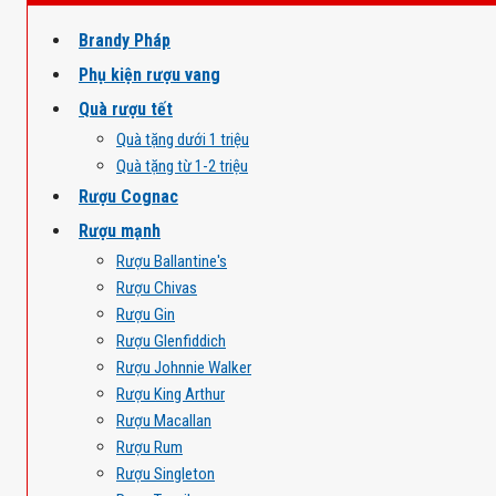
Brandy Pháp
Phụ kiện rượu vang
Quà rượu tết
Quà tặng dưới 1 triệu
Quà tặng từ 1-2 triệu
Rượu Cognac
Rượu mạnh
Rượu Ballantine's
Rượu Chivas
Rượu Gin
Rượu Glenfiddich
Rượu Johnnie Walker
Rượu King Arthur
Rượu Macallan
Rượu Rum
Rượu Singleton