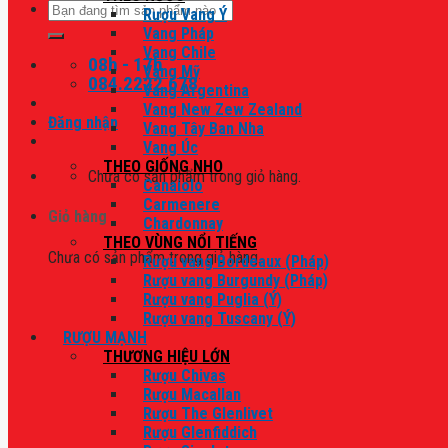
Tìm
Rượu Vang Ý
kiếm:
Vang Pháp
Vang Chile
08h - 17h
Vang Mỹ
084.2222.678
Vang Argentina
Vang New Zew Zealand
Đăng nhập
Vang Tây Ban Nha
Vang Úc
THEO GIỐNG NHO
Chưa có sản phẩm trong giỏ hàng.
Canaiolo
Carmenere
Giỏ hàng
Chardonnay
THEO VÙNG NỔI TIẾNG
Chưa có sản phẩm trong giỏ hàng.
Rượu vang Bordeaux (Pháp)
Rượu vang Burgundy (Pháp)
Rượu vang Puglia (Ý)
Rượu vang Tuscany (Ý)
RƯỢU MẠNH
THƯƠNG HIỆU LỚN
Rượu Chivas
Rượu Macallan
Rượu The Glenlivet
Rượu Glenfiddich