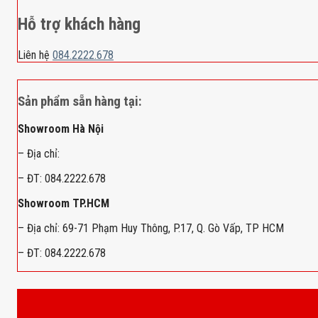
Hỗ trợ khách hàng
Liên hệ
084.2222.678
Sản phẩm sẵn hàng tại:
Showroom Hà Nội
– Địa chỉ:
– ĐT: 084.2222.678
Showroom TP.HCM
– Địa chỉ: 69-71 Phạm Huy Thông, P.17, Q. Gò Vấp, TP HCM
– ĐT: 084.2222.678