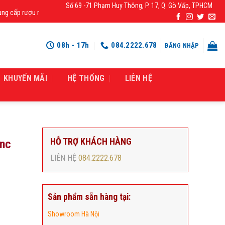
Số 69 -71 Phạm Huy Thông, P. 17, Q. Gò Vấp, TPHCM
ấp rượu mạnh chính hãng, rượu vang nhập khẩu cao cấp chính hãng giá rẻ số 1
08h - 17h
084.2222.678
ĐĂNG NHẬP
KHUYẾN MÃI
HỆ THỐNG
LIÊN HỆ
HỖ TRỢ KHÁCH HÀNG
anc
LIÊN HỆ
084.2222.678
Sản phẩm sẵn hàng tại:
Showroom Hà Nội