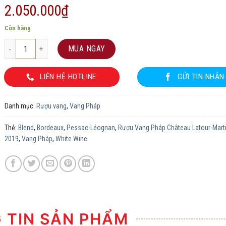
2.050.000
₫
Còn hàng
Rượu Vang Pháp Château Latour-Martillac Blanc 2019 số lượng
MUA NGAY
LIÊN HỆ HOTLINE
GỬI TIN NHẮN
Danh mục:
Rượu vang
,
Vang Pháp
Thẻ:
Blend
,
Bordeaux
,
Pessac-Léognan
,
Rượu Vang Pháp Château Latour-Marti
2019
,
Vang Pháp
,
White Wine
TIN SẢN PHẨM