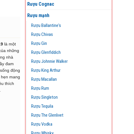
Rượu Cognac
Rượu mạnh
Rượu Ballantine's
Rượu Chivas
Rượu Gin
19
là một
 của những
Rượu Glenfiddich
ững nhà
Rượu Johnnie Walker
đầy đam
Rượu King Arthur
 sống động
a hẹn mang
Rượu Macallan
u thích
Rượu Rum
.
Rượu Singleton
Rượu Tequila
Rượu The Glenlivet
Rượu Vodka
Rượu Whisky