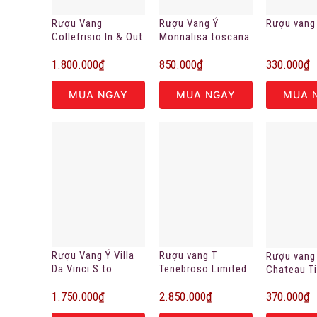
Rượu Vang
Rượu Vang Ý
Rượu vang
Collefrisio In & Out
Monnalisa toscana
thượng hạng (Vang
rosso đỏ tím
1.800.000
₫
850.000
₫
330.000
₫
con cá)
MUA NGAY
MUA NGAY
MUA 
Rượu Vang Ý Villa
Rượu vang T
Rượu vang
Da Vinci S.to
Tenebroso Limited
Chateau T
Ippolito
Edition
Blanc 202
1.750.000
₫
2.850.000
₫
370.000
₫