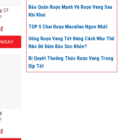
Bảo Quản Rượu Mạnh Và Rượu Vang Sau
g CF
Khi Khui
io
e 750ml –
TOP 5 Chai Rượu Macallan Ngon Nhất
0
₫
gon.vn
Uống Rượu Vang Tết Đúng Cách Như Thế
 NGAY
Nào Để Đảm Bảo Sức Khỏe?
Bí Quyết Thưởng Thức Rượu Vang Trong
Dịp Tết
g
io
0
₫