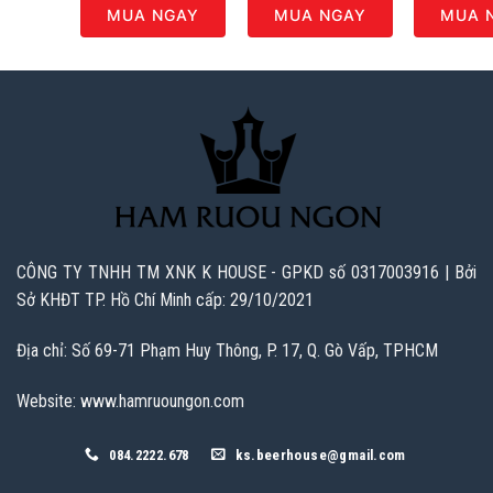
MUA NGAY
MUA NGAY
MUA 
CÔNG TY TNHH TM XNK K HOUSE - GPKD số 0317003916 | Bởi
Sở KHĐT TP. Hồ Chí Minh cấp: 29/10/2021
Địa chỉ: Số 69-71 Phạm Huy Thông, P. 17, Q. Gò Vấp, TPHCM
Website: www.hamruoungon.com
084.2222.678
ks.beerhouse@gmail.com