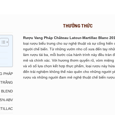
THƯỞNG THỨC
Rượu Vang Pháp Château Latour-Martillac Blanc 20
loại rượu biểu trưng cho sự nghệ thuật và sự cống hiến
người chế biến. Từ những vườn nho cổ xưa đến tay nh
làm rượu tài ba, mỗi bước của hành trình này đều tràn 
mê và chính xác. Với hương thơm quyến rũ, vòm miệng
và vô số lựa chọn kết hợp thực phẩm, loại rượu này hứ
đến trải nghiệm không thể nào quên cho những người yê
G PHÁP
rượu và những người đam mê nghệ thuật chế biến rượu
 TRẮNG
BLEND
.5% ABV
TILLAC