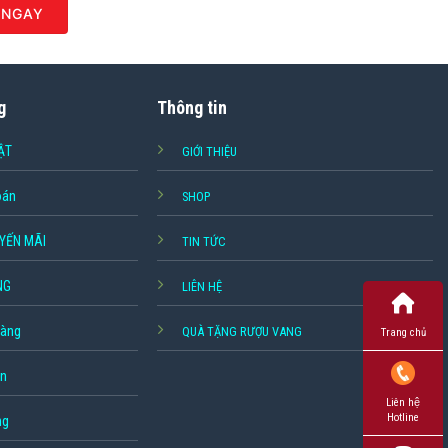
 NGAY
g
Thông tin
ẬT
GIỚI THIỆU
oán
SHOP
YẾN MÃI
TIN TỨC
NG
LIÊN HỆ
hàng
QUÀ TẶNG RƯỢU VANG
Trang chủ
ền
Liên hệ
Hotline
ng