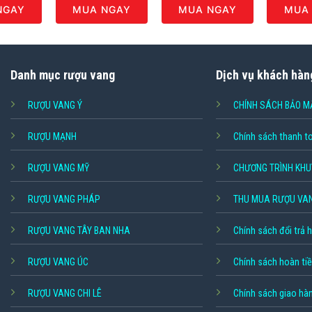
MUA NGAY
MUA NGAY
MUA
NGAY
Danh mục rượu vang
Dịch vụ khách hàn
RƯỢU VANG Ý
CHÍNH SÁCH BẢO M
RƯỢU MẠNH
Chính sách thanh t
RƯỢU VANG MỸ
CHƯƠNG TRÌNH KHU
RƯỢU VANG PHÁP
THU MUA RƯỢU VA
RƯỢU VANG TÂY BAN NHA
Chính sách đổi trả 
RƯỢU VANG ÚC
Chính sách hoàn ti
RƯỢU VANG CHI LÊ
Chính sách giao hà