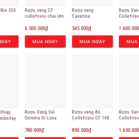
 Bin 555
Rượu vang CF
Rượu vang
Rượu Van
collefrisio chai lớn
Cavatina
Collefris
1.5l phiên bản giới
Strawberry Blend
Selezion
6.500.000
₫
545.000
₫
1.600.00
hạn
white 7.5%vol
hamruoun
NGAY
MUA NGAY
MUA NGAY
MUA
Rượu Vang Sủi
Rượu vang đỏ
Rượu Van
 Pháp
Gemma Di Luna
Collefrisio CF 100
Collefris
imberlay
Prosecco Extra Dry
Ý chính hãng
Primitivo
1
780.000
₫
850.000
₫
1.650.00