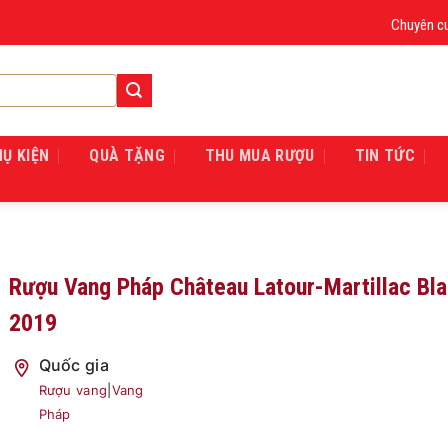
Chuyên cung c
HỤ KIỆN
QUÀ TẶNG
THU MUA RƯỢU
TIN TỨC
Rượu Vang Pháp Château Latour-Martillac Bl
2019
Quốc gia
Rượu vang
|
Vang
Pháp