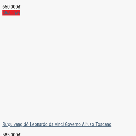
650.000
₫
Mua ngay
Rượu vang đỏ Leonardo da Vinci Governo All’uso Toscano
585.000
₫