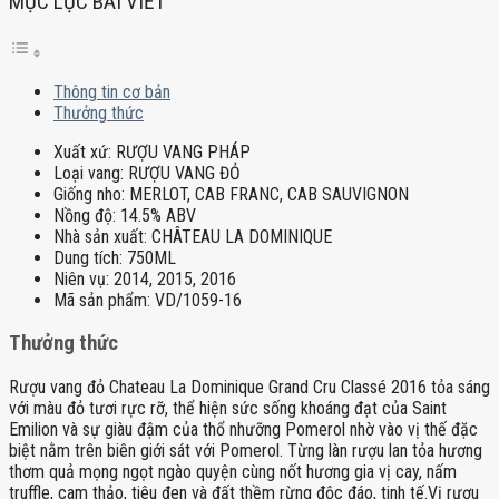
MỤC LỤC BÀI VIẾT
Thông tin cơ bản
Thưởng thức
Xuất xứ:
RƯỢU VANG PHÁP
Loại vang:
RƯỢU VANG ĐỎ
Giống nho:
MERLOT, CAB FRANC, CAB SAUVIGNON
Nồng độ:
14.5% ABV
Nhà sản xuất:
CHÂTEAU LA DOMINIQUE
Dung tích:
750ML
Niên vụ:
2014, 2015, 2016
Mã sản phẩm:
VD/1059-16
Thưởng thức
Rượu vang đỏ Chateau La Dominique Grand Cru Classé 2016 tỏa sáng
với màu đỏ tươi rực rỡ, thể hiện sức sống khoáng đạt của Saint
Emilion và sự giàu đậm của thổ nhưỡng Pomerol nhờ vào vị thế đặc
biệt nằm trên biên giới sát với Pomerol. Từng làn rượu lan tỏa hương
thơm quả mọng ngọt ngào quyện cùng nốt hương gia vị cay, nấm
truffle, cam thảo, tiêu đen và đất thềm rừng độc đáo, tinh tế.Vị rượu