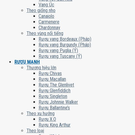
Vang Úc
Theo giống nho
Canaiolo
Carmenere
Chardonnay
Theo vùng nổi tiếng
Rượu vang Bordeaux (Pháp)
Rượu vang Burgundy (Pháp)
Rượu vang Puglia (Ý)
Rượu vang Tuscany (Ý)
RƯỢU MẠNH
Thương hiệu lớn
Rượu Chivas
Rượu Macallan
Rượu The Glenlivet
Rượu Glenfiddich
Rượu Singleton
Rượu Johnnie Walker
Rượu Ballantine’s
Theo xu hướng
Rượu X.O
Rượu King Arthur
Theo loại