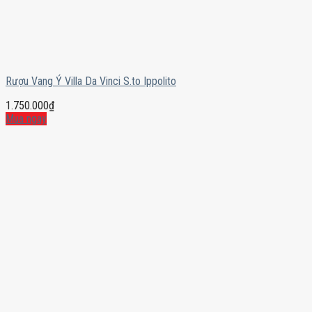
Rượu Vang Ý Villa Da Vinci S.to Ippolito
1.750.000
₫
Mua ngay