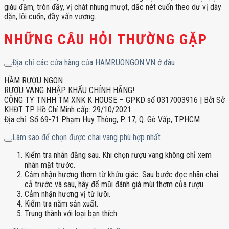
giàu đậm, tròn đầy, vị chát nhung mượt, dắc nét cuốn theo dư vị dày
dặn, lôi cuốn, đầy vấn vương.
NHỮNG CÂU HỎI THƯỜNG GẶP
Địa chỉ các cửa hàng của HAMRUONGON.VN ở đâu
HẦM RƯỢU NGON
RƯỢU VANG NHẬP KHẨU CHÍNH HÃNG!
CÔNG TY TNHH TM XNK K HOUSE – GPKD số 0317003916 | Bởi Sở
KHĐT TP. Hồ Chí Minh cấp: 29/10/2021
Địa chỉ: Số 69-71 Phạm Huy Thông, P. 17, Q. Gò Vấp, TPHCM
Làm sao để chọn được chai vang phù hợp nhất
Kiểm tra nhãn đằng sau. Khi chọn rượu vang không chỉ xem
nhãn mặt trước.
Cảm nhận hương thơm từ khứu giác. Sau bước đọc nhãn chai
cả trước và sau, hãy để mũi đánh giá mùi thơm của rượu.
Cảm nhận hương vị từ lưỡi.
Kiểm tra năm sản xuất.
Trung thành với loại bạn thích.