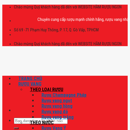
Skip
Chào mừng Quý khách hàng đã đến với WEBSITE HẦM RƯỢU NGON
to
content
Chuyên cung cấp rượu mạnh chính hãng, rượu vang nhập khẩu ca
Số 69 -71 Phạm Huy Thông, P. 17, Q. Gò Vấp, TPHCM
Chào mừng Quý khách hàng đã đến với WEBSITE HẦM RƯỢU NGON
TRANG CHỦ
RƯỢU VANG
THEO LOẠI RƯỢU
Rượu Champagne Pháp
Rượu vang ngọt
Rượu vang hồng
Rượu vang đỏ
Rượu vang trắng
Tìm
THEO NƯỚC
kiếm:
Rượu Vang Ý