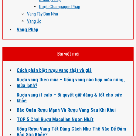
Rượu Champagne Pháp
Vang Tây Ban Nha
Vang Úc
Vang Pháp
Bài viết mới
Cách phân biệt rượu vang thật và giả
Rượu vang theo mùa – Uống vang nào hợp mùa nóng,
mùa lạnh?
Rượu vang ít calo – Bí quyết giữ dáng & tốt cho sức
khỏe
Bảo Quản Rượu Mạnh Và Rượu Vang Sau Khi Khui
TOP 5 Chai Rượu Macallan Ngon Nhất
Uống Rượu Vang Tết Đúng Cách Như Thế Nào Để Đảm
Bảo Sức Khỏe?