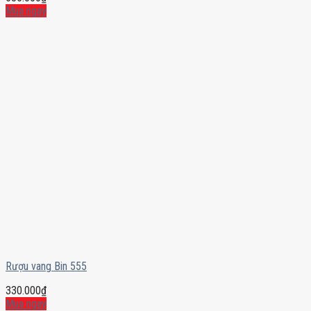
Mua ngay
Rượu vang Bin 555
330.000
₫
Mua ngay