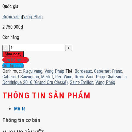
Quốc gia
Rượu vang
|
Vang Pháp
2.750.000
₫
Còn hàng
Rượu
Vang
Mua ngay
Pháp
Liên hệ hotline
Château
Gửi tin nhắn
La
Danh mục:
Rượu vang
,
Vang Pháp
Thẻ:
Bordeaux
,
Cabernet Franc
,
Dominique
Cabernet Sauvignon
,
Merlot
,
Red Wine
,
Rượu Vang Pháp Château La
2016
Dominique 2016 (Grand Cru Classé)
,
Saint-Émilion
,
Vang Pháp
(Grand
Cru
THÔNG TIN SẢN PHẨM
Classé)
số
Mô tả
lượng
Thông tin cơ bản