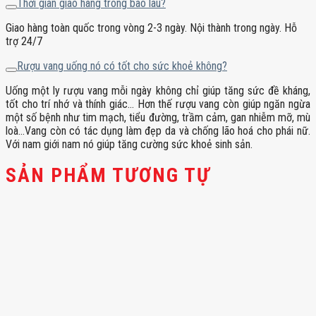
Thời gian giao hàng trong bao lâu?
Giao hàng toàn quốc trong vòng 2-3 ngày. Nội thành trong ngày. Hỗ
trợ 24/7
Rượu vang uống nó có tốt cho sức khoẻ không?
Uống một ly rượu vang mỗi ngày không chỉ giúp tăng sức đề kháng,
tốt cho trí nhớ và thính giác… Hơn thế rượu vang còn giúp ngăn ngừa
một số bệnh như tim mạch, tiểu đường, trầm cảm, gan nhiễm mỡ, mù
loà…Vang còn có tác dụng làm đẹp da và chống lão hoá cho phái nữ.
Với nam giới nam nó giúp tăng cường sức khoẻ sinh sản.
SẢN PHẨM TƯƠNG TỰ