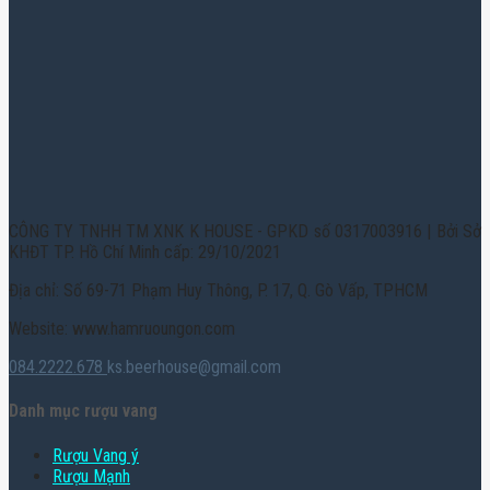
CÔNG TY TNHH TM XNK K HOUSE - GPKD số 0317003916 | Bởi Sở
KHĐT TP. Hồ Chí Minh cấp: 29/10/2021
Địa chỉ: Số 69-71 Phạm Huy Thông, P. 17, Q. Gò Vấp, TPHCM
Website: www.hamruoungon.com
084.2222.678
ks.beerhouse@gmail.com
Danh mục rượu vang
Rượu Vang ý
Rượu Mạnh