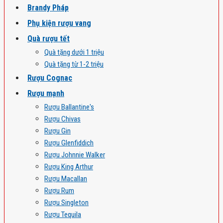
Brandy Pháp
Phụ kiện rượu vang
Quà rượu tết
Quà tặng dưới 1 triệu
Quà tặng từ 1-2 triệu
Rượu Cognac
Rượu mạnh
Rượu Ballantine's
Rượu Chivas
Rượu Gin
Rượu Glenfiddich
Rượu Johnnie Walker
Rượu King Arthur
Rượu Macallan
Rượu Rum
Rượu Singleton
Rượu Tequila