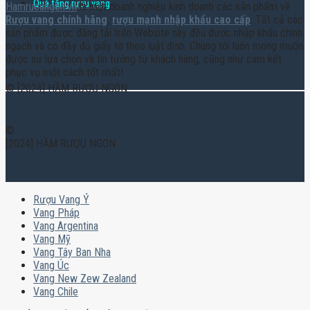
Quà tặng rượu vang
Hamruoungon.vn
là một doanh nghiệp kinh doanh các sản phẩm về
Rượu vang chính hãng
,
rượu mạnh nhập khẩu cao cấp
. Tất cả các
sản phẩm được đăng tải trên Website này đều được nhập khẩu chính
ngạch và có đầy đủ giấy tờ theo luật định. Chúng tôi luôn mong muốn
được sự lựa chọn và tin tưởng từ khách hàng, cũng như cam kết
phục vụ một cách tốt nhất!
© [2024] HẦM RƯỢU NGON
©
[2024] HẦM RƯỢU NGON
Rượu Vang Ý
Vang Pháp
Vang Argentina
Vang Mỹ
Vang Tây Ban Nha
Vang Úc
Vang New Zew Zealand
Vang Chile