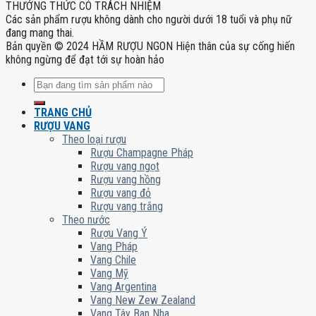
THƯỞNG THỨC CÓ TRÁCH NHIỆM
Các sản phẩm rượu không dành cho người dưới 18 tuổi và phụ nữ
đang mang thai.
Bản quyền © 2024 HẦM RƯỢU NGON Hiện thân của sự cống hiến
không ngừng để đạt tới sự hoàn hảo
Tìm
kiếm:
TRANG CHỦ
RƯỢU VANG
Theo loại rượu
Rượu Champagne Pháp
Rượu vang ngọt
Rượu vang hồng
Rượu vang đỏ
Rượu vang trắng
Theo nước
Rượu Vang Ý
Vang Pháp
Vang Chile
Vang Mỹ
Vang Argentina
Vang New Zew Zealand
Vang Tây Ban Nha