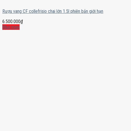
Rượu vang CF collefrisio chai lớn 1.5l phiên bản giới hạn
6.500.000
₫
Mua ngay