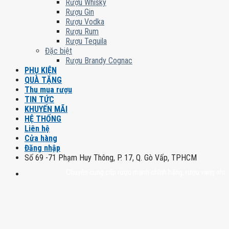
Rượu Whisky
Rượu Gin
Rượu Vodka
Rượu Rum
Rượu Tequila
Đặc biệt
Rượu Brandy Cognac
PHỤ KIỆN
QUÀ TẶNG
Thu mua rượu
TIN TỨC
KHUYẾN MÃI
HỆ THỐNG
Liên hệ
Cửa hàng
Đăng nhập
Số 69 -71 Phạm Huy Thông, P. 17, Q. Gò Vấp, TPHCM
Chuyên cung cấp rượu mạnh chính hãng, rượu vang nhập khẩu ca