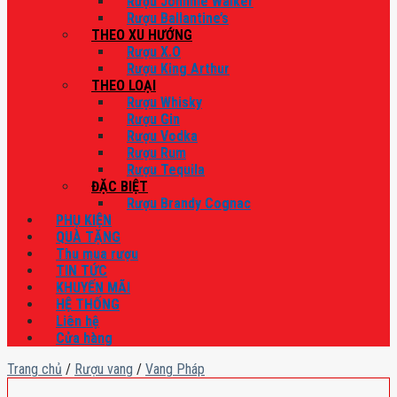
Rượu Johnnie Walker
Rượu Ballantine’s
THEO XU HƯỚNG
Rượu X.O
Rượu King Arthur
THEO LOẠI
Rượu Whisky
Rượu Gin
Rượu Vodka
Rượu Rum
Rượu Tequila
ĐẶC BIỆT
Rượu Brandy Cognac
PHỤ KIỆN
QUÀ TẶNG
Thu mua rượu
TIN TỨC
KHUYẾN MÃI
HỆ THỐNG
Liên hệ
Cửa hàng
Trang chủ
/
Rượu vang
/
Vang Pháp