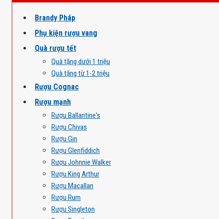
Brandy Pháp
Phụ kiện rượu vang
Quà rượu tết
Quà tặng dưới 1 triệu
Quà tặng từ 1-2 triệu
Rượu Cognac
Rượu mạnh
Rượu Ballantine's
Rượu Chivas
Rượu Gin
Rượu Glenfiddich
Rượu Johnnie Walker
Rượu King Arthur
Rượu Macallan
Rượu Rum
Rượu Singleton