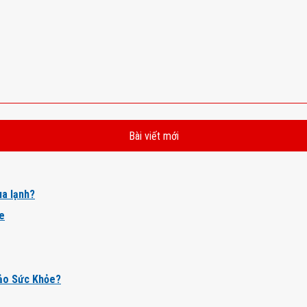
Bài viết mới
a lạnh?
ỏe
ảo Sức Khỏe?