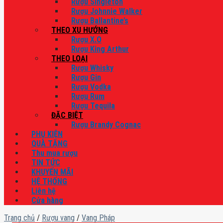
Rượu Singleton
Rượu Johnnie Walker
Rượu Ballantine’s
THEO XU HƯỚNG
Rượu X.O
Rượu King Arthur
THEO LOẠI
Rượu Whisky
Rượu Gin
Rượu Vodka
Rượu Rum
Rượu Tequila
ĐẶC BIỆT
Rượu Brandy Cognac
PHỤ KIỆN
QUÀ TẶNG
Thu mua rượu
TIN TỨC
KHUYẾN MÃI
HỆ THỐNG
Liên hệ
Cửa hàng
Trang chủ
/
Rượu vang
/
Vang Pháp