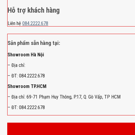
Hỗ trợ khách hàng
Liên hệ
084.2222.678
Sản phẩm sẵn hàng tại:
Showroom Hà Nội
– Địa chỉ:
– ĐT: 084.2222.678
Showroom TP.HCM
– Địa chỉ: 69-71 Phạm Huy Thông, P.17, Q. Gò Vấp, TP HCM
– ĐT: 084.2222.678