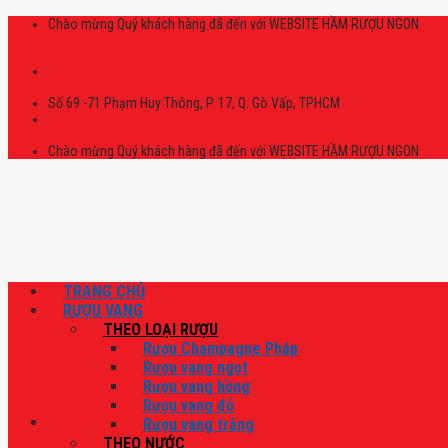
Skip
Chào mừng Quý khách hàng đã đến với WEBSITE HẦM RƯỢU NGON
to
content
Số 69 -71 Phạm Huy Thông, P. 17, Q. Gò Vấp, TPHCM
Chào mừng Quý khách hàng đã đến với WEBSITE HẦM RƯỢU NGON
TRANG CHỦ
RƯỢU VANG
THEO LOẠI RƯỢU
Rượu Champagne Pháp
Rượu vang ngọt
Rượu vang hồng
Rượu vang đỏ
Rượu vang trắng
THEO NƯỚC