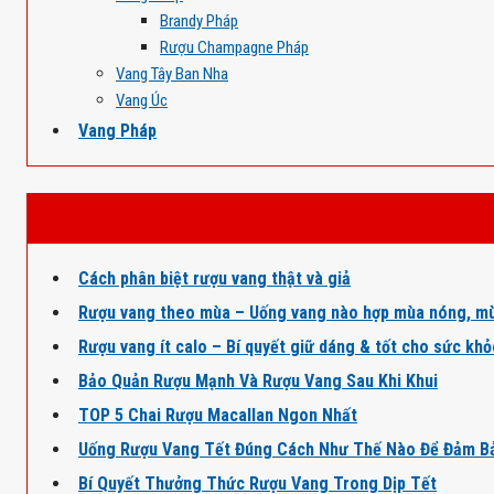
Brandy Pháp
Rượu Champagne Pháp
Vang Tây Ban Nha
Vang Úc
Vang Pháp
Cách phân biệt rượu vang thật và giả
Rượu vang theo mùa – Uống vang nào hợp mùa nóng, mù
Rượu vang ít calo – Bí quyết giữ dáng & tốt cho sức kh
Bảo Quản Rượu Mạnh Và Rượu Vang Sau Khi Khui
TOP 5 Chai Rượu Macallan Ngon Nhất
Uống Rượu Vang Tết Đúng Cách Như Thế Nào Để Đảm B
Bí Quyết Thưởng Thức Rượu Vang Trong Dịp Tết