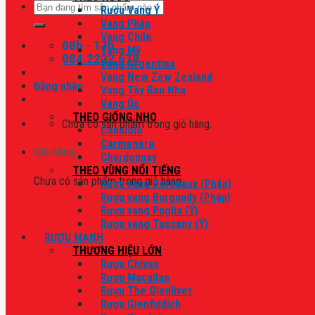
Tìm
Rượu Vang Ý
kiếm:
Vang Pháp
Vang Chile
08h - 17h
Vang Mỹ
084.2222.678
Vang Argentina
Vang New Zew Zealand
Đăng nhập
Vang Tây Ban Nha
Vang Úc
THEO GIỐNG NHO
Chưa có sản phẩm trong giỏ hàng.
Canaiolo
Carmenere
Giỏ hàng
Chardonnay
THEO VÙNG NỔI TIẾNG
Chưa có sản phẩm trong giỏ hàng.
Rượu vang Bordeaux (Pháp)
Rượu vang Burgundy (Pháp)
Rượu vang Puglia (Ý)
Rượu vang Tuscany (Ý)
RƯỢU MẠNH
THƯƠNG HIỆU LỚN
Rượu Chivas
Rượu Macallan
Rượu The Glenlivet
Rượu Glenfiddich