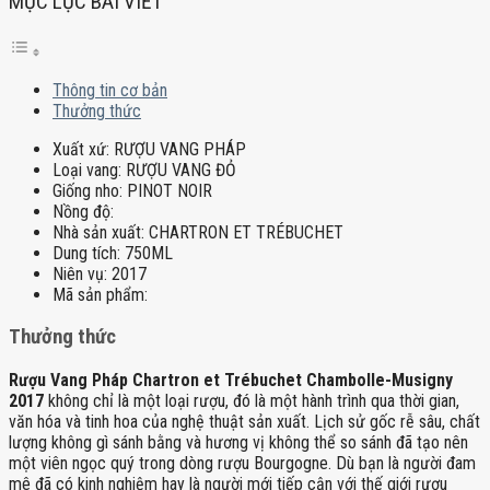
MỤC LỤC BÀI VIẾT
Thông tin cơ bản
Thưởng thức
Xuất xứ:
RƯỢU VANG PHÁP
Loại vang:
RƯỢU VANG ĐỎ
Giống nho:
PINOT NOIR
Nồng độ:
Nhà sản xuất:
CHARTRON ET TRÉBUCHET
Dung tích:
750ML
Niên vụ:
2017
Mã sản phẩm:
Thưởng thức
Rượu Vang Pháp Chartron et Trébuchet Chambolle-Musigny
2017
không chỉ là một loại rượu, đó là một hành trình qua thời gian,
văn hóa và tinh hoa của nghệ thuật sản xuất. Lịch sử gốc rễ sâu, chất
lượng không gì sánh bằng và hương vị không thể so sánh đã tạo nên
một viên ngọc quý trong dòng rượu Bourgogne. Dù bạn là người đam
mê đã có kinh nghiệm hay là người mới tiếp cận với thế giới rượu