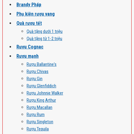
Brandy Pháp
Phụ kiện rượu vang
Quà rượu tết
Quà tặng dưới 1 triệu
Quà tặng từ 1-2 triệu
Rượu Cognac
Rượu mạnh
Rượu Ballantine's
Rượu Chivas
Rượu Gin
Rượu Glenfiddich
Rượu Johnnie Walker
Rượu King Arthur
Rượu Macallan
Rượu Rum
Rượu Singleton
Rượu Tequila