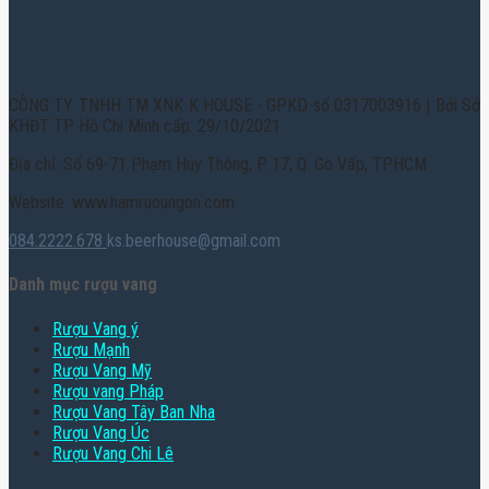
CÔNG TY TNHH TM XNK K HOUSE - GPKD số 0317003916 | Bởi Sở
KHĐT TP. Hồ Chí Minh cấp: 29/10/2021
Địa chỉ: Số 69-71 Phạm Huy Thông, P. 17, Q. Gò Vấp, TPHCM
Website: www.hamruoungon.com
084.2222.678
ks.beerhouse@gmail.com
Danh mục rượu vang
Rượu Vang ý
Rượu Mạnh
Rượu Vang Mỹ
Rượu vang Pháp
Rượu Vang Tây Ban Nha
Rượu Vang Úc
Rượu Vang Chi Lê