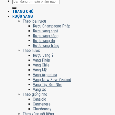
Tìm
kiếm:
TRANG CHỦ
RƯỢU VANG
Theo loại rượu
Rượu Champagne Pháp
Rượu vang ngọt
Rượu vang hồng
Rượu vang đỏ
Rượu vang trắng
Theo nước
Rượu Vang Ý
Vang Pháp
Vang Chile
Vang Mỹ
Vang Argentina
Vang New Zew Zealand
Vang Tây Ban Nha
Vang Úc
Theo giống nho
Canaiolo
Carmenere
Chardonnay
Theo vùng nổi tiếng