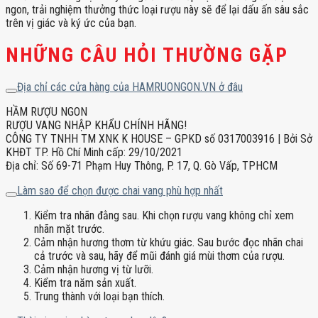
ngon, trải nghiệm thưởng thức loại rượu này sẽ để lại dấu ấn sâu sắc
trên vị giác và ký ức của bạn.
NHỮNG CÂU HỎI THƯỜNG GẶP
Địa chỉ các cửa hàng của HAMRUONGON.VN ở đâu
HẦM RƯỢU NGON
RƯỢU VANG NHẬP KHẨU CHÍNH HÃNG!
CÔNG TY TNHH TM XNK K HOUSE – GPKD số 0317003916 | Bởi Sở
KHĐT TP. Hồ Chí Minh cấp: 29/10/2021
Địa chỉ: Số 69-71 Phạm Huy Thông, P. 17, Q. Gò Vấp, TPHCM
Làm sao để chọn được chai vang phù hợp nhất
Kiểm tra nhãn đằng sau. Khi chọn rượu vang không chỉ xem
nhãn mặt trước.
Cảm nhận hương thơm từ khứu giác. Sau bước đọc nhãn chai
cả trước và sau, hãy để mũi đánh giá mùi thơm của rượu.
Cảm nhận hương vị từ lưỡi.
Kiểm tra năm sản xuất.
Trung thành với loại bạn thích.