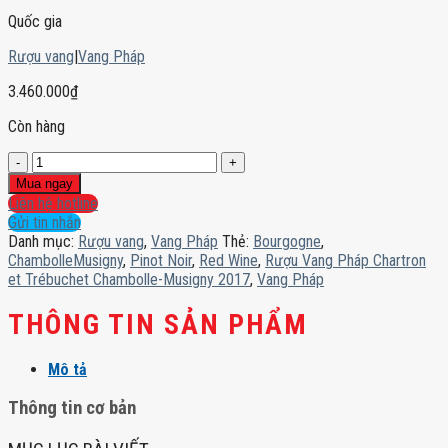
Quốc gia
Rượu vang
|
Vang Pháp
3.460.000
₫
Còn hàng
Rượu
Vang
Mua ngay
Pháp
Liên hệ hotline
Chartron
Gửi tin nhắn
et
Danh mục:
Rượu vang
,
Vang Pháp
Thẻ:
Bourgogne
,
Trébuchet
ChambolleMusigny
,
Pinot Noir
,
Red Wine
,
Rượu Vang Pháp Chartron
Chambolle-
et Trébuchet Chambolle-Musigny 2017
,
Vang Pháp
Musigny
2017
THÔNG TIN SẢN PHẨM
số
lượng
Mô tả
Thông tin cơ bản