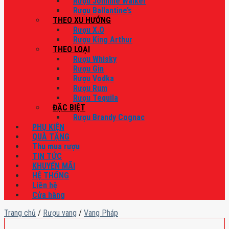
Rượu Johnnie Walker
Rượu Ballantine’s
THEO XU HƯỚNG
Rượu X.O
Rượu King Arthur
THEO LOẠI
Rượu Whisky
Rượu Gin
Rượu Vodka
Rượu Rum
Rượu Tequila
ĐẶC BIỆT
Rượu Brandy Cognac
PHỤ KIỆN
QUÀ TẶNG
Thu mua rượu
TIN TỨC
KHUYẾN MÃI
HỆ THỐNG
Liên hệ
Cửa hàng
Trang chủ
/
Rượu vang
/
Vang Pháp