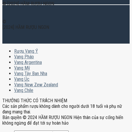
© [2024] HẦM RƯỢU NGON
©
[2024] HẦM RƯỢU NGON
Rượu Vang Ý
Vang Pháp
Vang Argentina
Vang Mỹ
Vang Tây Ban Nha
Vang Úc
Vang New Zew Zealand
Vang Chile
THƯỞNG THỨC CÓ TRÁCH NHIỆM
Các sản phẩm rượu không dành cho người dưới 18 tuổi và phụ nữ
đang mang thai.
Bản quyền © 2024 HẦM RƯỢU NGON Hiện thân của sự cống hiến
không ngừng để đạt tới sự hoàn hảo