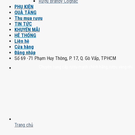
Rượu Brandy Cognac
PHỤ KIỆN
QUÀ TẶNG
Thu mua rượu
TIN TỨC
KHUYẾN MÃI
HỆ THỐNG
Liên hệ
Cửa hàng
Đăng nhập
Số 69 -71 Phạm Huy Thông, P. 17, Q. Gò Vấp, TPHCM
Chuyên cung cấp rượu mạnh chính hãng, rượu vang nhập khẩu cao
Trang chủ