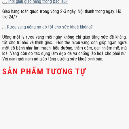
Thời gian giao hàng trong bao lâu?
Giao hàng toàn quốc trong vòng 2-3 ngày. Nội thành trong ngày. Hỗ
trợ 24/7
Rượu vang uống nó có tốt cho sức khoẻ không?
Uống một ly rượu vang mỗi ngày không chỉ giúp tăng sức đề kháng,
tốt cho trí nhớ và thính giác… Hơn thế rượu vang còn giúp ngăn ngừa
một số bệnh như tim mạch, tiểu đường, trầm cảm, gan nhiễm mỡ, mù
loà…Vang còn có tác dụng làm đẹp da và chống lão hoá cho phái nữ.
Với nam giới nam nó giúp tăng cường sức khoẻ sinh sản.
SẢN PHẨM TƯƠNG TỰ