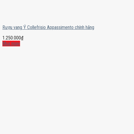
Rượu vang Ý Collefrisio Appassimento chính hãng
1.250.000
₫
Mua ngay