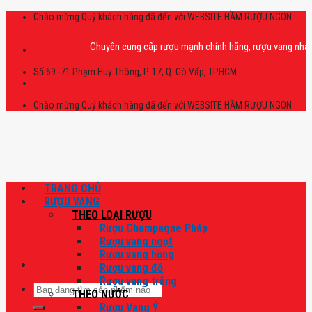
Skip
Chào mừng Quý khách hàng đã đến với WEBSITE HẦM RƯỢU NGON
to
content
Chuyên cung cấp rượu mạnh chính hãng, rượu vang nhập khẩu cao
Số 69 -71 Phạm Huy Thông, P. 17, Q. Gò Vấp, TPHCM
Chào mừng Quý khách hàng đã đến với WEBSITE HẦM RƯỢU NGON
TRANG CHỦ
RƯỢU VANG
THEO LOẠI RƯỢU
Rượu Champagne Pháp
Rượu vang ngọt
Rượu vang hồng
Rượu vang đỏ
Rượu vang trắng
Tìm
THEO NƯỚC
kiếm:
Rượu Vang Ý