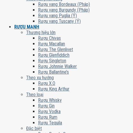
Rượu vang Bordeaux (Pháp)
Rượu vang Burgundy (Pháp)
Rượu vang Puglia (Ý)
Rượu vang Tuscany (Ý)
RƯỢU MẠNH
Thương hiệu lớn
Rượu Chivas
Rượu Macallan
Rượu The Glenlivet
Rượu Glenfiddich
Rượu Singleton
Rượu Johnnie Walker
Rượu Ballantine’s
Theo xu hướng
Rượu X.O
Rượu King Arthur
Theo loại
Rượu Whisky
Rượu Gin
Rượu Vodka
Rượu Rum
Rượu Tequila
Đặc biệt