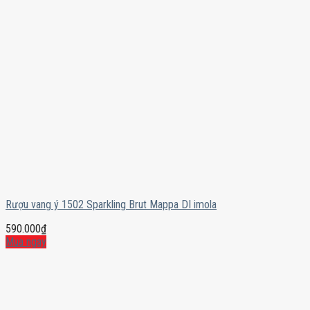
Rượu vang ý 1502 Sparkling Brut Mappa DI imola
590.000
₫
Mua ngay