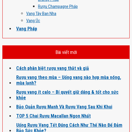
Rượu Champagne Pháp
Vang Tây Ban Nha
Vang Úc
Vang Pháp
Bài viết mới
Cách phân biệt rượu vang thật và giả
Rượu vang theo mùa – Uống vang nào hợp mùa nóng,
mùa lạnh?
Rượu vang ít calo – Bí quyết giữ dáng & tốt cho sức
khỏe
Bảo Quản Rượu Mạnh Và Rượu Vang Sau Khi Khui
TOP 5 Chai Rượu Macallan Ngon Nhất
Uống Rượu Vang Tết Đúng Cách Như Thế Nào Để Đảm
Bảo Sức Khỏe?