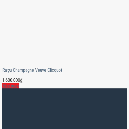
Rượu Champagne Veuve Clicquot
1.600.000
₫
Mua ngay