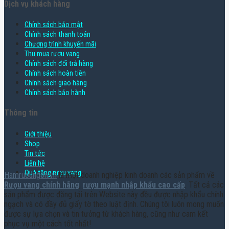
Dịch vụ khách hàng
Chính sách bảo mật
Chính sách thanh toán
Chương trình khuyến mãi
Thu mua rượu vang
Chính sách đổi trả hàng
Chính sách hoàn tiền
Chính sách giao hàng
Chính sách bảo hành
Thông tin
Giới thiệu
Shop
Tin tức
Liên hệ
Quà tặng rượu vang
Hamruoungon.vn
là một doanh nghiệp kinh doanh các sản phẩm về
Rượu vang chính hãng
,
rượu mạnh nhập khẩu cao cấp
. Tất cả các
sản phẩm được đăng tải trên Website này đều được nhập khẩu chính
ngạch và có đầy đủ giấy tờ theo luật định. Chúng tôi luôn mong muốn
được sự lựa chọn và tin tưởng từ khách hàng, cũng như cam kết
phục vụ một cách tốt nhất!