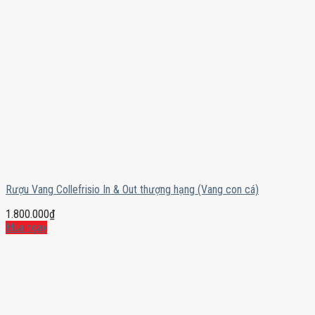
Rượu Vang Collefrisio In & Out thượng hạng (Vang con cá)
1.800.000
₫
Mua ngay