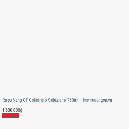
Rượu Vang CF Collefrisio Selezione 750ml – hamruoungon.vn
1.600.000
₫
Mua ngay