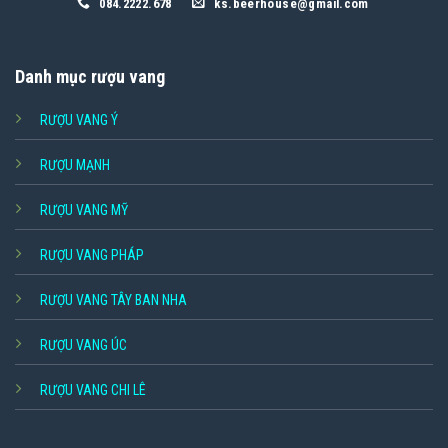
084.2222.678
ks.beerhouse@gmail.com
Danh mục rượu vang
RƯỢU VANG Ý
RƯỢU MẠNH
RƯỢU VANG MỸ
RƯỢU VANG PHÁP
RƯỢU VANG TÂY BAN NHA
RƯỢU VANG ÚC
RƯỢU VANG CHI LÊ