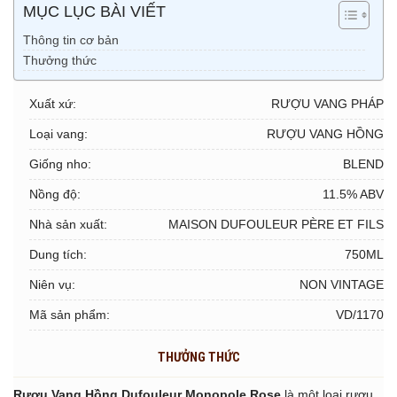
MỤC LỤC BÀI VIẾT
Thông tin cơ bản
Thưởng thức
Xuất xứ:
RƯỢU VANG PHÁP
Loại vang:
RƯỢU VANG HỒNG
Giống nho:
BLEND
Nồng độ:
11.5% ABV
Nhà sản xuất:
MAISON DUFOULEUR PÈRE ET FILS
Dung tích:
750ML
Niên vụ:
NON VINTAGE
Mã sản phẩm:
VD/1170
THƯỞNG THỨC
Rượu Vang Hồng Dufouleur Monopole Rose
là một loại rượu