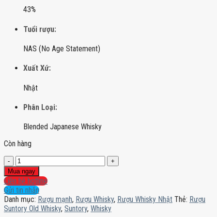
43%
Tuổi rượu:
NAS (No Age Statement)
Xuất Xứ:
Nhật
Phân Loại:
Blended Japanese Whisky
Còn hàng
Rượu
Suntory
Mua ngay
Old
Liên hệ hotline
Whisky
Gửi tin nhắn
số
Danh mục:
Rượu mạnh
,
Rượu Whisky
,
Rượu Whisky Nhật
Thẻ:
Rượu
lượng
Suntory Old Whisky
,
Suntory
,
Whisky