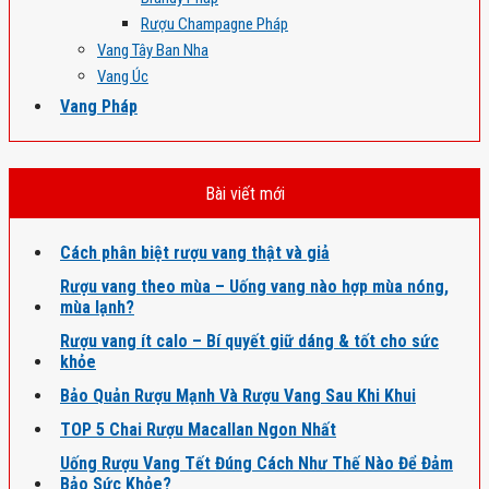
Rượu Champagne Pháp
Vang Tây Ban Nha
Vang Úc
Vang Pháp
Bài viết mới
Cách phân biệt rượu vang thật và giả
Rượu vang theo mùa – Uống vang nào hợp mùa nóng,
mùa lạnh?
Rượu vang ít calo – Bí quyết giữ dáng & tốt cho sức
khỏe
Bảo Quản Rượu Mạnh Và Rượu Vang Sau Khi Khui
TOP 5 Chai Rượu Macallan Ngon Nhất
Uống Rượu Vang Tết Đúng Cách Như Thế Nào Để Đảm
Bảo Sức Khỏe?