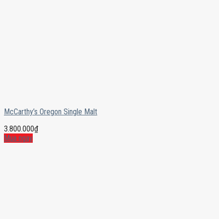
McCarthy’s Oregon Single Malt
3.800.000
₫
Mua ngay