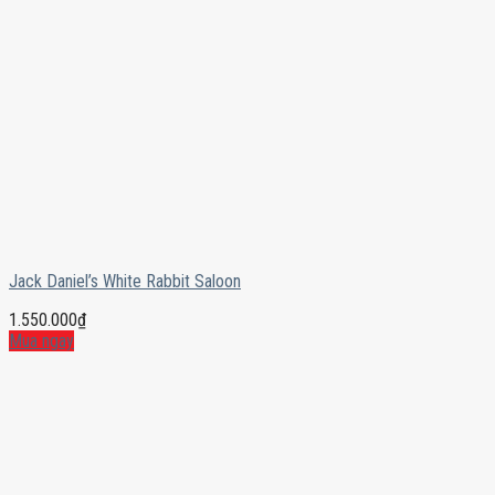
Jack Daniel’s White Rabbit Saloon
1.550.000
₫
Mua ngay