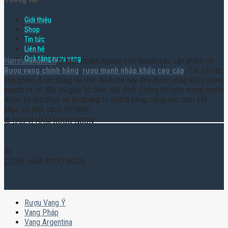
Giới thiệu
Shop
Tin tức
Liên hệ
Quà tặng rượu vang
Hamruoungon.vn
là một doanh nghiệp kinh doanh các sản phẩm về
Rượu vang chính hãng
,
rượu mạnh nhập khẩu cao cấp
. Tất cả các
sản phẩm được đăng tải trên Website này đều được nhập khẩu chính
ngạch và có đầy đủ giấy tờ theo luật định. Chúng tôi luôn mong muốn
được sự lựa chọn và tin tưởng từ khách hàng, cũng như cam kết
phục vụ một cách tốt nhất!
© [2024] HẦM RƯỢU NGON
©
[2024] HẦM RƯỢU NGON
Rượu Vang Ý
Vang Pháp
Vang Argentina