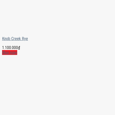
Knob Creek Rye
1.100.000
₫
Mua ngay