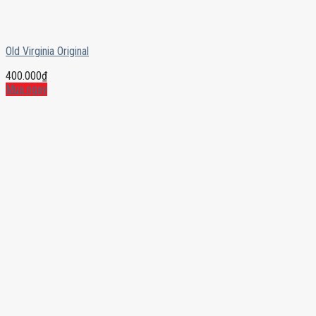
Old Virginia Original
400.000
₫
Mua ngay