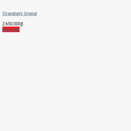
Stranahan’s Original
2.650.000
₫
Mua ngay