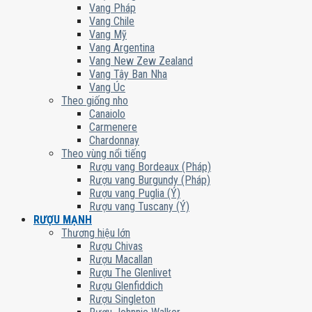
Vang Pháp
Vang Chile
Vang Mỹ
Vang Argentina
Vang New Zew Zealand
Vang Tây Ban Nha
Vang Úc
Theo giống nho
Canaiolo
Carmenere
Chardonnay
Theo vùng nổi tiếng
Rượu vang Bordeaux (Pháp)
Rượu vang Burgundy (Pháp)
Rượu vang Puglia (Ý)
Rượu vang Tuscany (Ý)
RƯỢU MẠNH
Thương hiệu lớn
Rượu Chivas
Rượu Macallan
Rượu The Glenlivet
Rượu Glenfiddich
Rượu Singleton