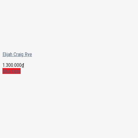
Elijah Craig Rye
1.300.000
₫
Mua ngay