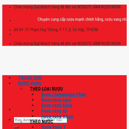
Skip
Chào mừng Quý khách hàng đã đến với WEBSITE HẦM RƯỢU NGON
to
content
Chuyên cung cấp rượu mạnh chính hãng, rượu vang nhập khẩu ca
Số 69 -71 Phạm Huy Thông, P. 17, Q. Gò Vấp, TPHCM
Chào mừng Quý khách hàng đã đến với WEBSITE HẦM RƯỢU NGON
TRANG CHỦ
RƯỢU VANG
THEO LOẠI RƯỢU
Rượu Champagne Pháp
Rượu vang ngọt
Rượu vang hồng
Rượu vang đỏ
Rượu vang trắng
Tìm
THEO NƯỚC
kiếm:
Rượu Vang Ý