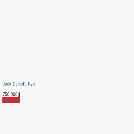
Jack Daniel’s Rye
750.000
₫
Mua ngay