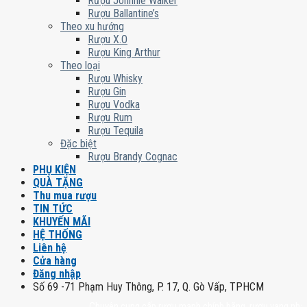
Rượu Johnnie Walker
Rượu Ballantine’s
Theo xu hướng
Rượu X.O
Rượu King Arthur
Theo loại
Rượu Whisky
Rượu Gin
Rượu Vodka
Rượu Rum
Rượu Tequila
Đặc biệt
Rượu Brandy Cognac
PHỤ KIỆN
QUÀ TẶNG
Thu mua rượu
TIN TỨC
KHUYẾN MÃI
HỆ THỐNG
Liên hệ
Cửa hàng
Đăng nhập
Số 69 -71 Phạm Huy Thông, P. 17, Q. Gò Vấp, TPHCM
Chuyên cung cấp rượu mạnh chính hãng, rượu vang nhập khẩu ca