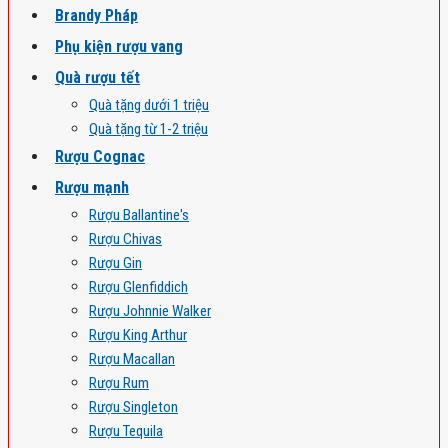
Brandy Pháp
Phụ kiện rượu vang
Quà rượu tết
Quà tặng dưới 1 triệu
Quà tặng từ 1-2 triệu
Rượu Cognac
Rượu mạnh
Rượu Ballantine's
Rượu Chivas
Rượu Gin
Rượu Glenfiddich
Rượu Johnnie Walker
Rượu King Arthur
Rượu Macallan
Rượu Rum
Rượu Singleton
Rượu Tequila