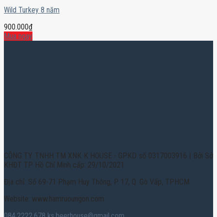
Wild Turkey 8 năm
900.000
₫
Mua ngay
CÔNG TY TNHH TM XNK K HOUSE - GPKD số 0317003916 | Bởi Sở
KHĐT TP. Hồ Chí Minh cấp: 29/10/2021
Địa chỉ: Số 69-71 Phạm Huy Thông, P. 17, Q. Gò Vấp, TPHCM
Website: www.hamruoungon.com
084.2222.678
ks.beerhouse@gmail.com