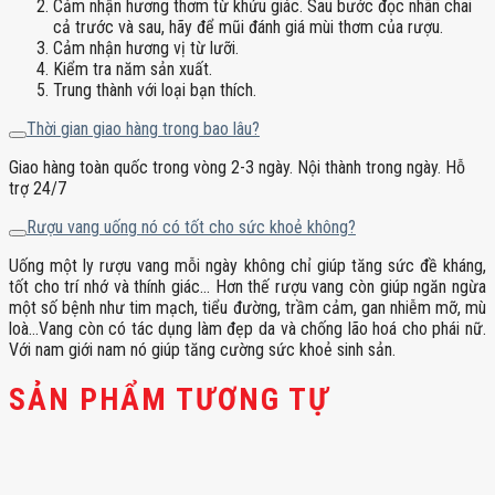
Cảm nhận hương thơm từ khứu giác. Sau bước đọc nhãn chai
cả trước và sau, hãy để mũi đánh giá mùi thơm của rượu.
Cảm nhận hương vị từ lưỡi.
Kiểm tra năm sản xuất.
Trung thành với loại bạn thích.
Thời gian giao hàng trong bao lâu?
Giao hàng toàn quốc trong vòng 2-3 ngày. Nội thành trong ngày. Hỗ
trợ 24/7
Rượu vang uống nó có tốt cho sức khoẻ không?
Uống một ly rượu vang mỗi ngày không chỉ giúp tăng sức đề kháng,
tốt cho trí nhớ và thính giác… Hơn thế rượu vang còn giúp ngăn ngừa
một số bệnh như tim mạch, tiểu đường, trầm cảm, gan nhiễm mỡ, mù
loà…Vang còn có tác dụng làm đẹp da và chống lão hoá cho phái nữ.
Với nam giới nam nó giúp tăng cường sức khoẻ sinh sản.
SẢN PHẨM TƯƠNG TỰ