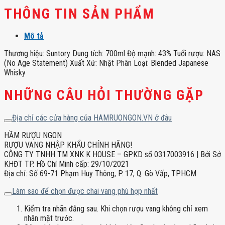
THÔNG TIN SẢN PHẨM
Mô tả
Thương hiệu: Suntory Dung tích: 700ml Độ mạnh: 43% Tuổi rượu: NAS
(No Age Statement) Xuất Xứ: Nhật Phân Loại: Blended Japanese
Whisky
NHỮNG CÂU HỎI THƯỜNG GẶP
Địa chỉ các cửa hàng của HAMRUONGON.VN ở đâu
HẦM RƯỢU NGON
RƯỢU VANG NHẬP KHẨU CHÍNH HÃNG!
CÔNG TY TNHH TM XNK K HOUSE – GPKD số 0317003916 | Bởi Sở
KHĐT TP. Hồ Chí Minh cấp: 29/10/2021
Địa chỉ: Số 69-71 Phạm Huy Thông, P. 17, Q. Gò Vấp, TPHCM
Làm sao để chọn được chai vang phù hợp nhất
Kiểm tra nhãn đằng sau. Khi chọn rượu vang không chỉ xem
nhãn mặt trước.