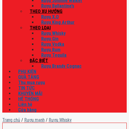
Rượu Johnnie Walker
Rượu Ballantine’s
THEO XU HƯỚNG
Rượu X.O
Rượu King Arthur
THEO LOẠI
Rượu Whisky
Rượu Gin
Rượu Vodka
Rượu Rum
Rượu Tequila
ĐẶC BIỆT
Rượu Brandy Cognac
PHỤ KIỆN
QUÀ TẶNG
Thu mua rượu
TIN TỨC
KHUYẾN MÃI
HỆ THỐNG
Liên hệ
Cửa hàng
Trang chủ
/
Rượu mạnh
/
Rượu Whisky