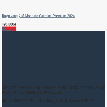
Rượu vang ý M Moscato Cavatina Premium 2024
495.000
₫
Mua ngay
CÔNG TY TNHH TM XNK K HOUSE - GPKD số 0317003916 | Bởi Sở
KHĐT TP. Hồ Chí Minh cấp: 29/10/2021
Địa chỉ: Số 69-71 Phạm Huy Thông, P. 17, Q. Gò Vấp, TPHCM