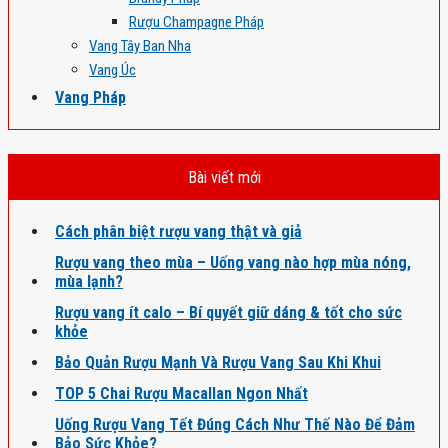
Rượu Champagne Pháp
Vang Tây Ban Nha
Vang Úc
Vang Pháp
Bài viết mới
Cách phân biệt rượu vang thật và giả
Rượu vang theo mùa – Uống vang nào hợp mùa nóng,
mùa lạnh?
Rượu vang ít calo – Bí quyết giữ dáng & tốt cho sức
khỏe
Bảo Quản Rượu Mạnh Và Rượu Vang Sau Khi Khui
TOP 5 Chai Rượu Macallan Ngon Nhất
Uống Rượu Vang Tết Đúng Cách Như Thế Nào Để Đảm
Bảo Sức Khỏe?