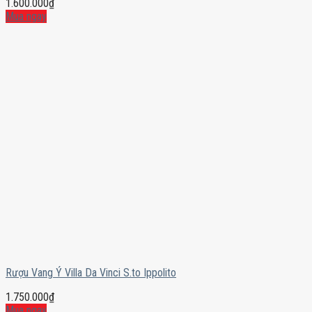
1.600.000
₫
Mua ngay
Rượu Vang Ý Villa Da Vinci S.to Ippolito
1.750.000
₫
Mua ngay