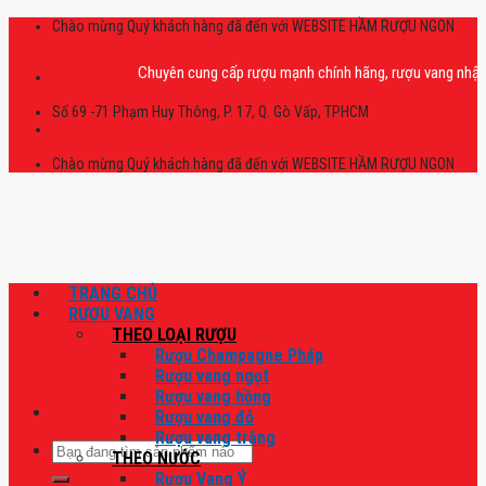
Skip
Chào mừng Quý khách hàng đã đến với WEBSITE HẦM RƯỢU NGON
to
content
Chuyên cung cấp rượu mạnh chính hãng, rượu vang nhập khẩu cao
Số 69 -71 Phạm Huy Thông, P. 17, Q. Gò Vấp, TPHCM
Chào mừng Quý khách hàng đã đến với WEBSITE HẦM RƯỢU NGON
TRANG CHỦ
RƯỢU VANG
THEO LOẠI RƯỢU
Rượu Champagne Pháp
Rượu vang ngọt
Rượu vang hồng
Rượu vang đỏ
Rượu vang trắng
Tìm
THEO NƯỚC
kiếm:
Rượu Vang Ý