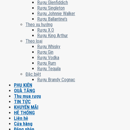
Rượu Glenfiddich
Rượu Singleton
Rượu Johnnie Walker
Rượu Ballantine’s
Theo xu hướng
Rượu X.O
Rượu King Arthur
Theo loại
Rượu Whisky
Rượu Gin
Rượu Vodka
Rượu Rum
Rượu Tequila
Đặc biệt
Rượu Brandy Cognac
PHỤ KIỆN
QUÀ TẶNG
Thu mua rượu
TIN TỨC
KHUYẾN MÃI
HỆ THỐNG
Liên hệ
Cửa hàng
Đăng nhập