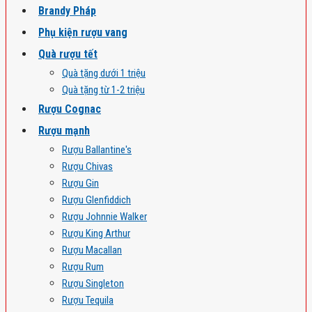
Brandy Pháp
Phụ kiện rượu vang
Quà rượu tết
Quà tặng dưới 1 triệu
Quà tặng từ 1-2 triệu
Rượu Cognac
Rượu mạnh
Rượu Ballantine's
Rượu Chivas
Rượu Gin
Rượu Glenfiddich
Rượu Johnnie Walker
Rượu King Arthur
Rượu Macallan
Rượu Rum
Rượu Singleton
Rượu Tequila