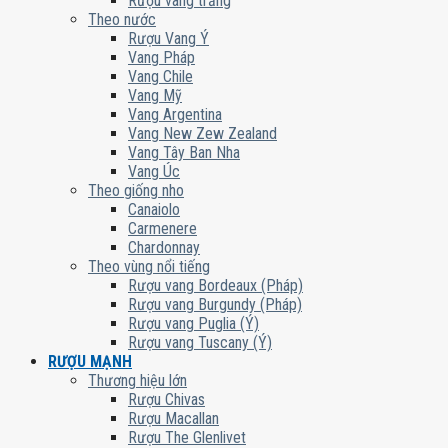
Rượu vang trắng
Theo nước
Rượu Vang Ý
Vang Pháp
Vang Chile
Vang Mỹ
Vang Argentina
Vang New Zew Zealand
Vang Tây Ban Nha
Vang Úc
Theo giống nho
Canaiolo
Carmenere
Chardonnay
Theo vùng nổi tiếng
Rượu vang Bordeaux (Pháp)
Rượu vang Burgundy (Pháp)
Rượu vang Puglia (Ý)
Rượu vang Tuscany (Ý)
RƯỢU MẠNH
Thương hiệu lớn
Rượu Chivas
Rượu Macallan
Rượu The Glenlivet