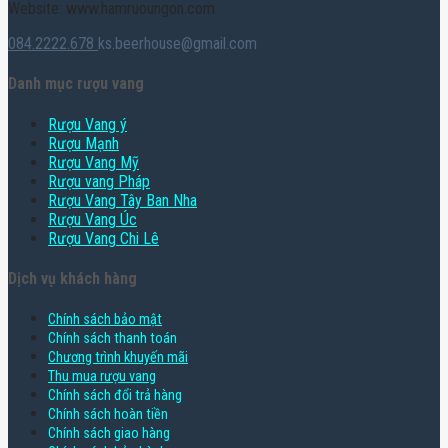
Website: www.hamruoungon.com
084.2222.678
ks.beerhouse@gmail.com
Danh mục rượu vang
Rượu Vang ý
Rượu Mạnh
Rượu Vang Mỹ
Rượu vang Pháp
Rượu Vang Tây Ban Nha
Rượu Vang Úc
Rượu Vang Chi Lê
Dịch vụ khách hàng
Chính sách bảo mật
Chính sách thanh toán
Chương trình khuyến mãi
Thu mua rượu vang
Chính sách đổi trả hàng
Chính sách hoàn tiền
Chính sách giao hàng