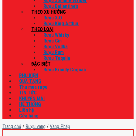
Rượu Johnnie Walker
Rượu Ballantine’s
THEO XU HƯỚNG
Rượu X.O
Rượu King Arthur
THEO LOẠI
Rượu Whisky
Rượu Gin
Rượu Vodka
Rượu Rum
Rượu Tequila
ĐẶC BIỆT
Rượu Brandy Cognac
PHỤ KIỆN
QUÀ TẶNG
Thu mua rượu
TIN TỨC
KHUYẾN MÃI
HỆ THỐNG
Liên hệ
Cửa hàng
Trang chủ
/
Rượu vang
/
Vang Pháp