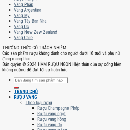
Vang Pháp
Vang Argentina
Vang Mỹ
Vang Tây Ban Nha
Vang Úc
Vang New Zew Zealand
Vang Chile
THƯỞNG THỨC CÓ TRÁCH NHIỆM
Các sản phẩm rượu không dành cho người dưới 18 tuổi và phụ nữ
đang mang thai.
Bản quyền © 2024 HẦM RƯỢU NGON Hiện thân của sự cống hiến
không ngừng để đạt tới sự hoàn hảo
Tìm
kiếm:
TRANG CHỦ
RƯỢU VANG
Theo loại rượu
Rượu Champagne Pháp
Rượu vang ngọt
Rượu vang hồng
Rượu vang đỏ