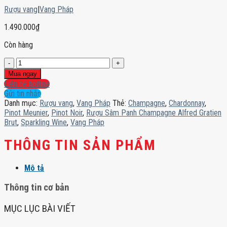
Rượu vang
|
Vang Pháp
1.490.000
₫
Còn hàng
Rượu
Sâm
Mua ngay
Panh
Liên hệ hotline
Champagne
Gửi tin nhắn
Alfred
Danh mục:
Rượu vang
,
Vang Pháp
Thẻ:
Champagne
,
Chardonnay
,
Gratien
Pinot Meunier
,
Pinot Noir
,
Rượu Sâm Panh Champagne Alfred Gratien
Brut
Brut
,
Sparkling Wine
,
Vang Pháp
số
lượng
THÔNG TIN SẢN PHẨM
Mô tả
Thông tin cơ bản
MỤC LỤC BÀI VIẾT