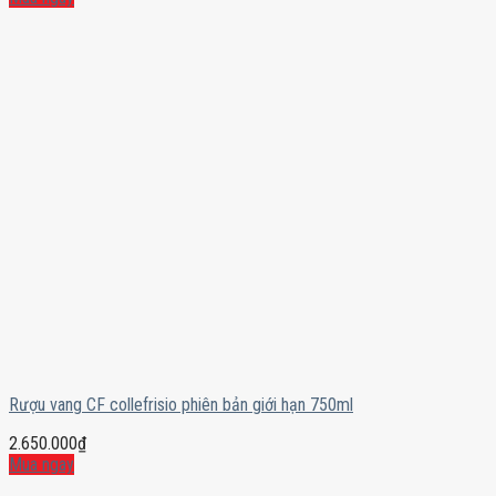
Rượu vang CF collefrisio phiên bản giới hạn 750ml
2.650.000
₫
Mua ngay