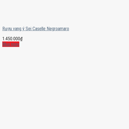
Rượu vang ý Sei Caselle Negroamaro
1.450.000
₫
Mua ngay