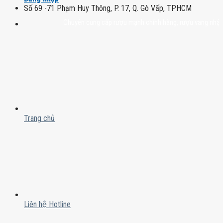
Số 69 -71 Phạm Huy Thông, P. 17, Q. Gò Vấp, TPHCM
Chuyên cung cấp rượu mạnh chính hãng, rượu vang nhập khẩu cao
Trang chủ
Liên hệ Hotline