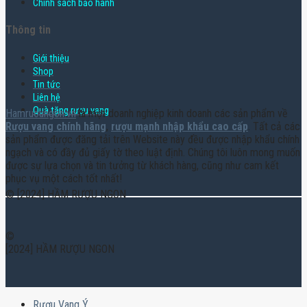
Chính sách bảo hành
Thông tin
Giới thiệu
Shop
Tin tức
Liên hệ
Quà tặng rượu vang
Hamruoungon.vn
là một doanh nghiệp kinh doanh các sản phẩm về
Rượu vang chính hãng
,
rượu mạnh nhập khẩu cao cấp
. Tất cả các
sản phẩm được đăng tải trên Website này đều được nhập khẩu chính
ngạch và có đầy đủ giấy tờ theo luật định. Chúng tôi luôn mong muốn
được sự lựa chọn và tin tưởng từ khách hàng, cũng như cam kết
phục vụ một cách tốt nhất!
© [2024] HẦM RƯỢU NGON
©
[2024] HẦM RƯỢU NGON
Rượu Vang Ý