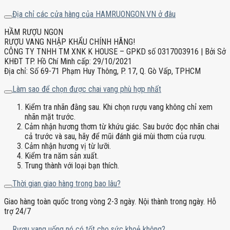
Địa chỉ các cửa hàng của HAMRUONGON.VN ở đâu
HẦM RƯỢU NGON
RƯỢU VANG NHẬP KHẨU CHÍNH HÃNG!
CÔNG TY TNHH TM XNK K HOUSE – GPKD số 0317003916 | Bởi Sở
KHĐT TP. Hồ Chí Minh cấp: 29/10/2021
Địa chỉ: Số 69-71 Phạm Huy Thông, P. 17, Q. Gò Vấp, TPHCM
Làm sao để chọn được chai vang phù hợp nhất
Kiểm tra nhãn đằng sau. Khi chọn rượu vang không chỉ xem
nhãn mặt trước.
Cảm nhận hương thơm từ khứu giác. Sau bước đọc nhãn chai
cả trước và sau, hãy để mũi đánh giá mùi thơm của rượu.
Cảm nhận hương vị từ lưỡi.
Kiểm tra năm sản xuất.
Trung thành với loại bạn thích.
Thời gian giao hàng trong bao lâu?
Giao hàng toàn quốc trong vòng 2-3 ngày. Nội thành trong ngày. Hỗ
trợ 24/7
Rượu vang uống nó có tốt cho sức khoẻ không?