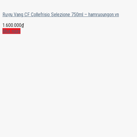
Rượu Vang CF Collefrisio Selezione 750ml – hamruoungon.vn
1.600.000
₫
Mua ngay