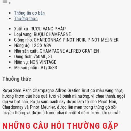
Thông tin cơ bản
Thưởng thức
Xuất xứ:
RƯỢU VANG PHÁP
Loại vang:
RƯỢU CHAMPAGNE
Giống nho:
CHARDONNAY, PINOT NOIR, PINOT MEUNIER
Nồng độ:
12.5% ABV
Nhà sản xuất:
CHAMPAGNE ALFRED GRATIEN
Dung tích:
750ML, 3L
Niên vụ:
NON VINTAGE
Mã sản phẩm:
VT/0583
Thưởng thức
Rượu Sâm Panh Champagne Alfred Gratien Brut có màu vàng nhạt,
hương thơm của hoa quả tươi và bánh mì nướng, vị chua thanh, ngọt
dịu và bọt nhỏ. Rượu sâm panh này được làm từ nho Pinot Noir,
Chardonnay và Pinot Meunier, được lên men trong thùng gỗ sồi
truyền thống và được ủ trong chai ít nhất 4 năm trước khi ra mắt.
NHỮNG CÂU HỎI THƯỜNG GẶP