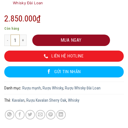
Whisky Đài Loan
2.850.000
₫
Còn hàng
Rượu Kavalan Sherry Oak số lượng
MUA NGAY
LIÊN HỆ HOTLINE
GỬI TIN NHẮN
Danh mục:
Rượu mạnh
,
Rượu Whisky
,
Rượu Whisky Đài Loan
Thẻ:
Kavalan
,
Rượu Kavalan Sherry Oak
,
Whisky