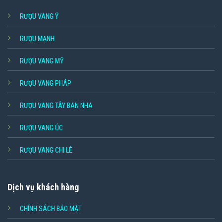
RƯỢU VANG Ý
RƯỢU MẠNH
RƯỢU VANG MỸ
RƯỢU VANG PHÁP
RƯỢU VANG TÂY BAN NHA
RƯỢU VANG ÚC
RƯỢU VANG CHI LÊ
Dịch vụ khách hàng
CHÍNH SÁCH BẢO MẬT